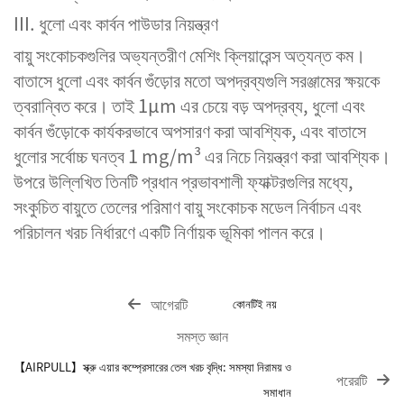
III. ধুলো এবং কার্বন পাউডার নিয়ন্ত্রণ
বায়ু সংকোচকগুলির অভ্যন্তরীণ মেশিং ক্লিয়ারেন্স অত্যন্ত কম।
বাতাসে ধুলো এবং কার্বন গুঁড়োর মতো অপদ্রব্যগুলি সরঞ্জামের ক্ষয়কে
ত্বরান্বিত করে। তাই 1μm এর চেয়ে বড় অপদ্রব্য, ধুলো এবং
কার্বন গুঁড়োকে কার্যকরভাবে অপসারণ করা আবশ্যিক, এবং বাতাসে
ধুলোর সর্বোচ্চ ঘনত্ব 1 mg/m³ এর নিচে নিয়ন্ত্রণ করা আবশ্যিক।
উপরে উল্লিখিত তিনটি প্রধান প্রভাবশালী ফ্যাক্টরগুলির মধ্যে,
সংকুচিত বায়ুতে তেলের পরিমাণ বায়ু সংকোচক মডেল নির্বাচন এবং
পরিচালন খরচ নির্ধারণে একটি নির্ণায়ক ভূমিকা পালন করে।
আগেরটি
কোনটিই নয়
সমস্ত জ্ঞান
【AIRPULL】স্ক্রু এয়ার কম্প্রেসারের তেল খরচ বৃদ্ধি: সমস্যা নিরাময় ও
পরেরটি
সমাধান