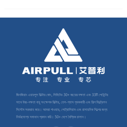
জিনজিয়াং এয়ারপুল ফিল্টার কোং, লিমিটেড 30+ বছরের দক্ষতা এবং 33টি পেটেন্টের
সাথে উচ্চ-দক্ষতা বায়ু সংক্ষেপক ফিল্টার, তেল-গ্যাস পৃথককারী এবং শিল্প ফিল্ট্রেশন
সিস্টেম সরবরাহ করে। আমরা পাওয়ার, পেট্রোলিয়াম এবং রাসায়নিক শিল্পের জন্য
নির্ভরযোগ্য সমাধান প্রদান করি। 50+ দেশে বৈশ্বিক চালান।