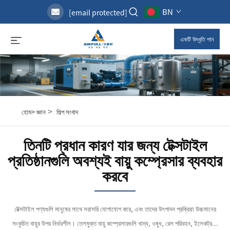
BN
[email protected]
একটি উদ্ধৃতি পান
>
হোম>
জ্ঞান
শিল্প সংবাদ
তিনটি প্রধান কারণ যার জন্য টেক্সটাইল
প্রতিষ্ঠানগুলি অবশ্যই বায়ু কম্প্রেসার ব্যবহার
করবে
টেক্সটাইল পণ্যগুলি মানুষের সাথে সরাসরি যোগাযোগ করে, এবং তাদের উৎপাদন প্রক্রিয়া উচ্চমানের
সংকুচিত বায়ুর উপর নির্ভরশীল। তেলমুক্ত বায়ু কম্প্রেসারগুলি খাদ্য, ওষুধ, রেল পরিবহন, ইলেকট্র...