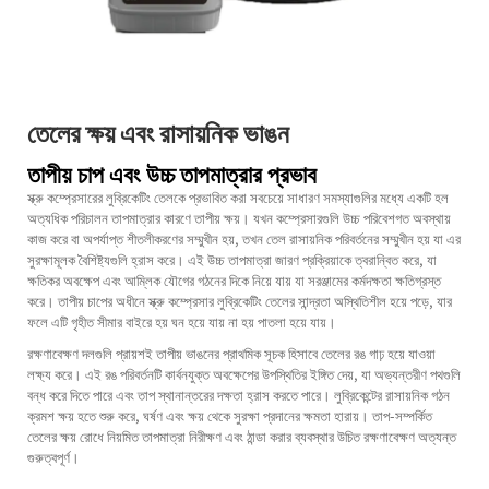
তেলের ক্ষয় এবং রাসায়নিক ভাঙন
তাপীয় চাপ এবং উচ্চ তাপমাত্রার প্রভাব
স্ক্রু কম্প্রেসারের লুব্রিকেটিং তেলকে প্রভাবিত করা সবচেয়ে সাধারণ সমস্যাগুলির মধ্যে একটি হল
অত্যধিক পরিচালন তাপমাত্রার কারণে তাপীয় ক্ষয়। যখন কম্প্রেসারগুলি উচ্চ পরিবেশগত অবস্থায়
কাজ করে বা অপর্যাপ্ত শীতলীকরণের সম্মুখীন হয়, তখন তেল রাসায়নিক পরিবর্তনের সম্মুখীন হয় যা এর
সুরক্ষামূলক বৈশিষ্ট্যগুলি হ্রাস করে। এই উচ্চ তাপমাত্রা জারণ প্রক্রিয়াকে ত্বরান্বিত করে, যা
ক্ষতিকর অবক্ষেপ এবং আম্লিক যৌগের গঠনের দিকে নিয়ে যায় যা সরঞ্জামের কর্মদক্ষতা ক্ষতিগ্রস্ত
করে। তাপীয় চাপের অধীনে স্ক্রু কম্প্রেসার লুব্রিকেটিং তেলের সান্দ্রতা অস্থিতিশীল হয়ে পড়ে, যার
ফলে এটি গৃহীত সীমার বাইরে হয় ঘন হয়ে যায় না হয় পাতলা হয়ে যায়।
রক্ষণাবেক্ষণ দলগুলি প্রায়শই তাপীয় ভাঙনের প্রাথমিক সূচক হিসাবে তেলের রঙ গাঢ় হয়ে যাওয়া
লক্ষ্য করে। এই রঙ পরিবর্তনটি কার্বনযুক্ত অবক্ষেপের উপস্থিতির ইঙ্গিত দেয়, যা অভ্যন্তরীণ পথগুলি
বন্ধ করে দিতে পারে এবং তাপ স্থানান্তরের দক্ষতা হ্রাস করতে পারে। লুব্রিকেন্টের রাসায়নিক গঠন
ক্রমশ ক্ষয় হতে শুরু করে, ঘর্ষণ এবং ক্ষয় থেকে সুরক্ষা প্রদানের ক্ষমতা হারায়। তাপ-সম্পর্কিত
তেলের ক্ষয় রোধে নিয়মিত তাপমাত্রা নিরীক্ষণ এবং ঠান্ডা করার ব্যবস্থার উচিত রক্ষণাবেক্ষণ অত্যন্ত
গুরুত্বপূর্ণ।