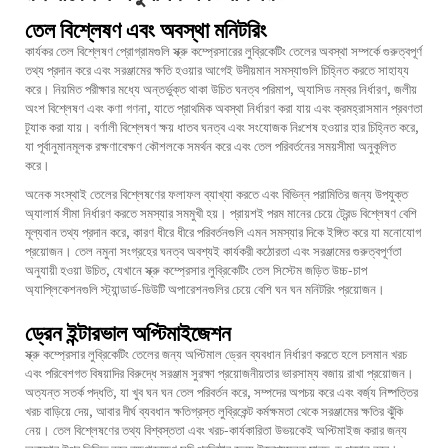
তেল বিশ্লেষণ এবং অবস্থা মনিটরিং
কার্যকর তেল বিশ্লেষণ প্রোগ্রামগুলি স্ক্রু কম্প্রেসারের লুব্রিকেটিং তেলের অবস্থা সম্পর্কে গুরুত্বপূর্ণ
তথ্য প্রদান করে এবং সরঞ্জামের ক্ষতি হওয়ার আগেই উদীয়মান সমস্যাগুলি চিহ্নিত করতে সাহায্য
করে। নিয়মিত পরীক্ষার মধ্যে অন্তর্ভুক্ত থাকা উচিত ঘনত্ব পরিমাপ, অ্যাসিড নম্বর নির্ধারণ, জলীয়
অংশ বিশ্লেষণ এবং কণা গণনা, যাতে প্রাথমিক অবস্থা নির্ধারণ করা যায় এবং ক্রমহ্রাসমান প্রবণতা
ট্র্যাক করা যায়। বর্ণালী বিশ্লেষণ ক্ষয় ধাতব ঘনত্ব এবং সংযোজক নিঃশেষ হওয়ার হার চিহ্নিত করে,
যা পূর্বানুমানমূলক রক্ষণাবেক্ষণ কৌশলকে সমর্থন করে এবং তেল পরিবর্তনের সময়সীমা অনুকূলিত
করে।
অনেক সংস্থাই তেলের বিশ্লেষণের ফলাফল ব্যাখ্যা করতে এবং বিভিন্ন পরামিতির জন্য উপযুক্ত
অ্যালার্ম সীমা নির্ধারণ করতে সমস্যার সমমুখী হয়। প্রায়শই পরম মানের চেয়ে ট্রেন্ড বিশ্লেষণ বেশি
মূল্যবান তথ্য প্রদান করে, কারণ ধীরে ধীরে পরিবর্তনগুলি এমন সমস্যার দিকে ইঙ্গিত করে যা মনোযোগ
প্রয়োজন। তেল নমুনা সংগ্রহের ঘনত্ব অবশ্যই কার্যকরী কঠোরতা এবং সরঞ্জামের গুরুত্বপূর্ণতা
অনুযায়ী হওয়া উচিত, যেখানে স্ক্রু কম্প্রেসার লুব্রিকেটিং তেল সিস্টেম জড়িত উচ্চ-চাপ
অ্যাপ্লিকেশনগুলি স্ট্যান্ডার্ড-ডিউটি অপারেশনগুলির চেয়ে বেশি ঘন ঘন মনিটরিং প্রয়োজন।
ড্রেন ইন্টারভাল অপ্টিমাইজেশন
স্ক্রু কম্প্রেসার লুব্রিকেটিং তেলের জন্য অপ্টিমাল ড্রেন ব্যবধান নির্ধারণ করতে হলে চলমান খরচ
এবং পরিবেশগত বিষয়াদির বিরুদ্ধে সরঞ্জাম সুরক্ষা প্রয়োজনীয়তার ভারসাম্য বজায় রাখা প্রয়োজন।
অত্যন্ত সতর্ক পদ্ধতি, যা খুব ঘন ঘন তেল পরিবর্তন করে, সম্পদের অপচয় করে এবং বর্জ্য নিষ্পত্তির
খরচ বাড়িয়ে দেয়, আবার দীর্ঘ ব্যবধান ক্ষতিগ্রস্ত লুব্রিকেন্ট কর্মক্ষমতা থেকে সরঞ্জামের ক্ষতির ঝুঁকি
নেয়। তেল বিশ্লেষণের তথ্য বিশ্বস্ততা এবং খরচ-কার্যকারিতা উভয়কেই অপ্টিমাইজ করার জন্য