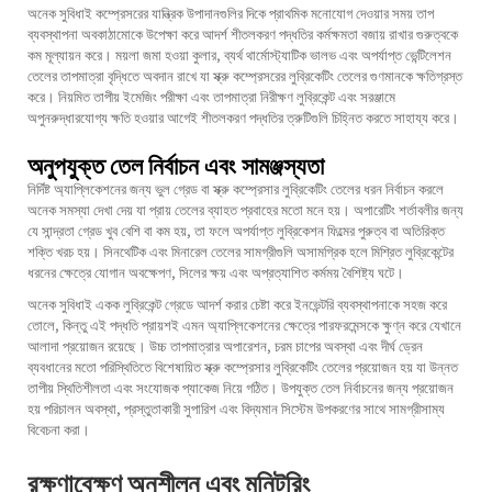
অনেক সুবিধাই কম্প্রেসরের যান্ত্রিক উপাদানগুলির দিকে প্রাথমিক মনোযোগ দেওয়ার সময় তাপ
ব্যবস্থাপনা অবকাঠামোকে উপেক্ষা করে আদর্শ শীতলকরণ পদ্ধতির কর্মক্ষমতা বজায় রাখার গুরুত্বকে
কম মূল্যায়ন করে। ময়লা জমা হওয়া কুলার, ব্যর্থ থার্মোস্ট্যাটিক ভালভ এবং অপর্যাপ্ত ভেন্টিলেশন
তেলের তাপমাত্রা বৃদ্ধিতে অবদান রাখে যা স্ক্রু কম্প্রেসরের লুব্রিকেটিং তেলের গুণমানকে ক্ষতিগ্রস্ত
করে। নিয়মিত তাপীয় ইমেজিং পরীক্ষা এবং তাপমাত্রা নিরীক্ষণ লুব্রিকেন্ট এবং সরঞ্জামে
অপুনরুদ্ধারযোগ্য ক্ষতি হওয়ার আগেই শীতলকরণ পদ্ধতির ত্রুটিগুলি চিহ্নিত করতে সাহায্য করে।
অনুপযুক্ত তেল নির্বাচন এবং সামঞ্জস্যতা
নির্দিষ্ট অ্যাপ্লিকেশনের জন্য ভুল গ্রেড বা স্ক্রু কম্প্রেসার লুব্রিকেটিং তেলের ধরন নির্বাচন করলে
অনেক সমস্যা দেখা দেয় যা প্রায় তেলের ব্যাহত প্রবাহের মতো মনে হয়। অপারেটিং শর্তাবলীর জন্য
যে সান্দ্রতা গ্রেড খুব বেশি বা কম হয়, তা ফলে অপর্যাপ্ত লুব্রিকেশন ফিল্মের পুরুত্ব বা অতিরিক্ত
শক্তি খরচ হয়। সিনথেটিক এবং মিনারেল তেলের সামগ্রীগুলি অসামগ্রিক হলে মিশ্রিত লুব্রিকেন্টের
ধরনের ক্ষেত্রে যোগান অবক্ষেপণ, সিলের ক্ষয় এবং অপ্রত্যাশিত কর্মময় বৈশিষ্ট্য ঘটে।
অনেক সুবিধাই একক লুব্রিকেন্ট গ্রেডে আদর্শ করার চেষ্টা করে ইনভেন্টরি ব্যবস্থাপনাকে সহজ করে
তোলে, কিন্তু এই পদ্ধতি প্রায়শই এমন অ্যাপ্লিকেশনের ক্ষেত্রে পারফরমেন্সকে ক্ষুণ্ন করে যেখানে
আলাদা প্রয়োজন রয়েছে। উচ্চ তাপমাত্রার অপারেশন, চরম চাপের অবস্থা এবং দীর্ঘ ড্রেন
ব্যবধানের মতো পরিস্থিতিতে বিশেষায়িত স্ক্রু কম্প্রেসার লুব্রিকেটিং তেলের প্রয়োজন হয় যা উন্নত
তাপীয় স্থিতিশীলতা এবং সংযোজক প্যাকেজ নিয়ে গঠিত। উপযুক্ত তেল নির্বাচনের জন্য প্রয়োজন
হয় পরিচালন অবস্থা, প্রস্তুতাকারী সুপারিশ এবং বিদ্যমান সিস্টেম উপকরণের সাথে সামগ্রীসাম্য
বিবেচনা করা।
রক্ষণাবেক্ষণ অনুশীলন এবং মনিটরিং