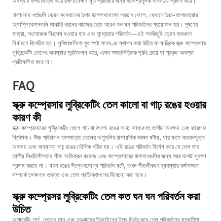
অবস্থার উপর ভিত্তি করে রক্ষণাবেক্ষণ সূচি প্রতিষ্ঠার জন্য উদ্দেশ্যমূলক মানদণ্ড প্রদান করে।
চালানোর শর্তগুলি ড্রেন ব্যবধানের উপর উল্লেখযোগ্য প্রভাব ফেলে, যেখানে উচ্চ-তাপমাত্রার
অ্যাপ্লিকেশনগুলি মাঝারি ধরনের কাজের চেয়ে আরও ঘন ঘন পরিবর্তনের প্রয়োজন হয়। দূষণের
মাত্রা, সংযোজক নিঃশেষ হওয়ার হার এবং সান্দ্রতার পরিবর্তন—এই সবকিছুই ড্রেন ব্যবধান
নির্ধারণে বিবেচিত হয়। সুবিধাগুলিকে খুব স্পষ্ট মানদণ্ড স্থাপন করা উচিত যা যান্ত্রিক স্ক্রু কম্প্রেসার
লুব্রিকেটিং তেলের অবস্থার প্রতিফলন করে, এমন সময়ভিত্তিক সূচির চেয়ে যা প্রকৃত অবস্থা
প্রতিফলিত করে না।
FAQ
স্ক্রু কম্প্রেসার লুব্রিকেটিং তেল কালো বা গাঢ় রঙের হওয়ার
কারণ কী
স্ক্রু কম্প্রেসারের লুব্রিকেটিং তেলে গাঢ় বা কালো রঙের আভা সাধারণত তাপীয় অবক্ষয় এবং জারণের
নির্দেশক। উচ্চ পরিচালন তাপমাত্রা তেলের অণুগুলির রাসায়নিক ভাঙ্গন ঘটায়, যার ফলে কারবনযুক্ত
অবক্ষয় এবং অন্যান্য গাঢ় রঙের যৌগিক গঠিত হয়। এই রঙের পরিবর্তন নির্দেশ করে যে তেল তার
তাপীয় স্থিতিশীলতার সীমা অতিক্রম করেছে এবং কম্প্রেসারের উপাদানগুলির জন্য আর যথেষ্ট সুরক্ষা
প্রদান করছে না। যখন রঙের উল্লেখযোগ্য পরিবর্তন ঘটে, তখন শীতলীকরণ ব্যবস্থার কর্মক্ষমতা
সম্পর্কে তৎক্ষণাৎ তদন্ত এবং তেল প্রতিস্থাপনের বিবেচনা করা হবে।
স্ক্রু কম্প্রেসর লুব্রিকেটিং তেল কত ঘন ঘন পরিবর্তন করা
উচিত
অপারেটিং শর্ত, তেলের মান এবং সরঞ্জামের ডিজাইনের উপর নির্ভর করে তেল পরিবর্তনের সময়সীমা