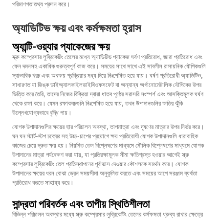
পরিমাণগত তথ্য প্রদান করে।
অ্যাডিটিভ ক্ষয় এবং কর্মক্ষমতা হ্রাস
অ্যান্টি-ওয়্যার প্যাকেজের ক্ষয়
স্ক্রু কম্প্রেসার লুব্রিকেটিং তেলের মধ্যে অ্যাডিটিভ প্যাকেজ ঘর্ষণ প্রতিরোধ, জারা প্রতিরোধ এবং
ফেন দমনসহ একাধিক গুরুত্বপূর্ণ কাজ করে। সময়ের সাথে সাথে এই সাবলীল রাসায়নিক যৌগিকগুলি
স্বাভাবিক খরচ এবং অবক্ষয় প্রক্রিয়ার মধ্য দিয়ে নিঃশেষিত হয়ে যায়। ঘর্ষণ প্রতিরোধী অ্যাডিটিভ,
সাধারণত যা জিঙ্ক ডাইঅ্যালকাইলডাইথিওফসফেট বা অন্যান্য অর্গানোমেটালিক যৌগিকের উপর
ভিত্তি করে তৈরি, তাদের নিজের বিক্রিয়া দ্বারা ধাতব পৃষ্ঠের সরাসরি সংস্পর্শ এবং আসক্তিমূলক ঘর্ষণ
থেকে রক্ষা করে। যেমন রক্ষাকবচগুলি নিঃশেষিত হয়ে যায়, তখন উপাদানগুলির ক্ষতির ঝুঁকি
উল্লেখযোগ্যভাবে বৃদ্ধি পায়।
যোগক উপাদানগুলির ক্ষয়ের হার পরিচালন অবস্থা, তাপমাত্রা এবং দূষণের মাত্রার উপর নির্ভর করে।
ঘন ঘন স্টার্ট-স্টপ চক্রের সহ উচ্চ-চাপের প্রয়োগে ক্ষয় প্রতিরোধী যোগক উপাদানগুলি ধারাবাহিক
কাজের চেয়ে দ্রুত ক্ষয় হয়। নিয়মিত তেল বিশ্লেষণের মাধ্যমে মৌলিক বিশ্লেষণের মাধ্যমে যোগক
উপাদানের মাত্রা পর্যবেক্ষণ করা যায়, যা প্রতিরক্ষামূলক সীমা ক্ষতিগ্রস্ত হওয়ার আগেই স্ক্রু
কম্প্রেসার লুব্রিকেটিং তেল প্রতিস্থাপনের পূর্বাভাস দেওয়ার কৌশলকে সমর্থন করে। যোগক
উপাদানের ক্ষয়ের ধরন বোঝা ড্রেন সময়সীমা অনুকূলিত করতে এবং সময়ের আগে সরঞ্জাম ব্যর্থতা
প্রতিরোধ করতে সাহায্য করে।
সান্দ্রতা পরিবর্তক এবং তাপীয় স্থিতিশীলতা
বিভিন্ন পরিচালন অবস্থার মধ্যে স্ক্রু কম্প্রেসার লুব্রিকেটিং তেলের কর্মক্ষমতা ধ্রুব্য রাখার ক্ষেত্রে