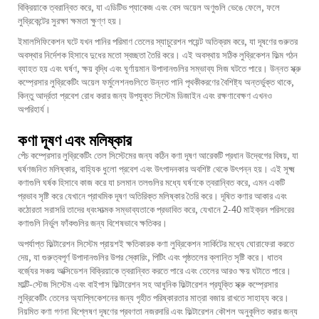
বিক্রিয়াকে ত্বরান্বিত করে, যা এডিটিভ প্যাকেজ এবং বেস অয়েল অণুগুলি ভেঙে ফেলে, ফলে
লুব্রিকেন্টের সুরক্ষা ক্ষমতা ক্ষুণ্ণ হয়।
ইমালসিফিকেশন ঘটে যখন পানির পরিমাণ তেলের স্যাচুরেশন পয়েন্ট অতিক্রম করে, যা দূষণের গুরুতর
অবস্থার নির্দেশক হিসাবে দুধের মতো স্বচ্ছতা তৈরি করে। এই অবস্থায় সঠিক লুব্রিকেশন ফিল্ম গঠন
ব্যাহত হয় এবং ঘর্ষণ, ক্ষয় বৃদ্ধি এবং ঘূর্ণায়মান উপাদানগুলির সম্ভাব্য সিজ ঘটতে পারে। উন্নত
স্ক্রু
কম্প্রেসার লুব্রিকেটিং অয়েল
ফর্মুলেশনগুলিতে উন্নত পানি পৃথকীকরণের বৈশিষ্ট্য অন্তর্ভুক্ত থাকে,
কিন্তু আর্দ্রতা প্রবেশ রোধ করার জন্য উপযুক্ত সিস্টেম ডিজাইন এবং রক্ষণাবেক্ষণ এখনও
অপরিহার্য।
কণা দূষণ এবং মলিষ্কার
পেঁচ কম্প্রেসার লুব্রিকেটিং তেল সিস্টেমের জন্য কঠিন কণা দূষণ আরেকটি প্রধান উদ্বেগের বিষয়, যা
ঘর্ষণজনিত মলিষ্কার, বাহ্যিক ধুলো প্রবেশ এবং উৎপাদনকার অবশিষ্ট থেকে উৎপন্ন হয়। এই সূক্ষ্ম
কণাগুলি ঘর্ষক হিসাবে কাজ করে যা চলমান তলগুলির মধ্যে ঘর্ষণকে ত্বরান্বিত করে, এমন একটি
প্রভাব সৃষ্টি করে যেখানে প্রাথমিক দূষণ অতিরিক্ত মলিষ্কার তৈরি করে। দূষিত কণার আকার এবং
কঠোরতা সরাসরি তাদের ধ্বংসাত্মক সম্ভাব্যতাকে প্রভাবিত করে, যেখানে 2-40 মাইক্রন পরিসরের
কণাগুলি নির্ভুল ফাঁকগুলির জন্য বিশেষভাবে ক্ষতিকর।
অপর্যাপ্ত ফিল্টারেশন সিস্টেম প্রায়শই ক্ষতিকারক কণা লুব্রিকেশন সার্কিটের মধ্যে ঘোরাফেরা করতে
দেয়, যা গুরুত্বপূর্ণ উপাদানগুলির উপর স্কোরিং, পিটিং এবং পৃষ্ঠতলের ক্লান্তি সৃষ্টি করে। ধাতব
বর্জ্যের সঞ্চয় অক্সিডেশন বিক্রিয়াকে ত্বরান্বিত করতে পারে এবং তেলের আরও ক্ষয় ঘটাতে পারে।
মাল্টি-স্টেজ সিস্টেম এবং বাইপাস ফিল্টারেশন সহ আধুনিক ফিল্টারেশন প্রযুক্তি স্ক্রু কম্প্রেসার
লুব্রিকেটিং তেলের অ্যাপ্লিকেশনের জন্য গৃহীত পরিষ্কারতার মাত্রা বজায় রাখতে সাহায্য করে।
নিয়মিত কণা গণনা বিশ্লেষণ দূষণের প্রবণতা নজরদারি এবং ফিল্টারেশন কৌশল অনুকূলিত করার জন্য