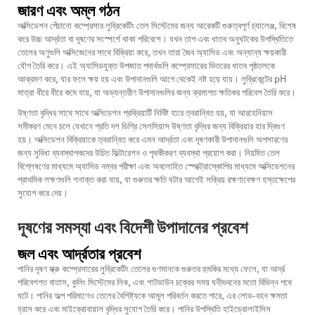
জারণ এবং অম্ল গঠন
অক্সিডেশন পেঁচানো কম্প্রেসার লুব্রিকেটিং তেল সিস্টেমের জন্য আরেকটি গুরুত্বপূর্ণ চ্যালেঞ্জ, বিশেষ
করে উচ্চ আর্দ্রতা বা দূষণের সংস্পর্শে থাকা পরিবেশে। যখন তাপ এবং ধাতব অনুঘটকের উপস্থিতিতে
তেলের অণুগুলি অক্সিজেনের সাথে বিক্রিয়া করে, তখন তারা জৈব অ্যাসিড এবং অন্যান্য ক্ষয়কারী
যৌগ তৈরি করে। এই অ্যাসিডযুক্ত উপজাত পদার্থগুলি কম্প্রেসারের ভিতরের ধাতব পৃষ্ঠতলকে
আক্রমণ করে, যার ফলে ক্ষয় হয় এবং উপাদানগুলি আগে থেকেই নষ্ট হয়ে যায়। লুব্রিকেন্টের pH
মাত্রা ধীরে ধীরে কমে যায়, যা অভ্যন্তরীণ উপাদানগুলির জন্য ক্রমাগত ক্ষতিকর পরিবেশ তৈরি করে।
উষ্ণতা বৃদ্ধির সাথে সাথে অক্সিডেশন প্রক্রিয়াটি নির্দিষ্ট হারে ত্বরান্বিত হয়, যা আরহেনিয়াস
সমীকরণ মেনে চলে যেখানে প্রতি দশ ডিগ্রি সেলসিয়াস উষ্ণতা বৃদ্ধির জন্য বিক্রিয়ার হার দ্বিগুণ
হয়। অক্সিডেশন বিক্রিয়াকে ত্বরান্বিত করে এমন আর্দ্রতা এবং দূষণকারী উপাদানগুলি অপসারণের
জন্য সুবিধা ব্যবস্থাপকদের উচিত ফিল্টারেশন ও পৃথকীকরণ ব্যবস্থা প্রয়োগ করা। নিয়মিত তেল
বিশ্লেষণের মাধ্যমে অ্যাসিড নম্বর পরীক্ষা এবং অবলোহিত স্পেক্ট্রোস্কোপির মাধ্যমে অক্সিডেশনের
প্রাথমিক লক্ষণগুলি শনাক্ত করা যায়, যা গুরুতর ক্ষতি ঘটার আগেই সক্রিয় রক্ষণাবেক্ষণ হস্তক্ষেপের
সুযোগ করে দেয়।
দূষণের সমস্যা এবং বিদেশী উপাদানের প্রবেশ
জল এবং আর্দ্রতার প্রবেশ
পানির দূষণ স্ক্রু কম্প্রেসারের লুব্রিকেটিং তেলের গুণমানকে গুরুতর হুমকির মধ্যে ফেলে, যা আর্দ্র
পরিবেশগত বাতাস, কুলিং সিস্টেমের লিক, এবং শাটডাউন চক্রের সময় ঘনীভবনের মতো বিভিন্ন পথে
ঘটে। পানির অল্প পরিমাণেও তেলের বৈশিষ্ট্যকে আমূল পরিবর্তন করতে পারে, এর লোড-বহন ক্ষমতা
হ্রাস করে এবং মাইক্রোবায়াল বৃদ্ধির সুযোগ তৈরি করে। পানির উপস্থিতি হাইড্রোলাইসিস