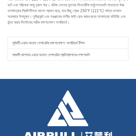
ঘটে এবং পরিষেবা আয়ু হ্রাস পায়। খনিজ তেলের তুলনায় সিনথেটিক ফর্মুলেশনগুলি সাধারণত উচ্চ
তাপমাত্রার স্থিতিশীলতা ভালো প্রদান করে, যার কিছু গ্রেড 250°F (121°C) পর্যন্ত চলমান
অবস্থায় উপযুক্ত। লুব্রিকেন্ট এবং সরঞ্জামের তাপীয় ক্ষতি রোধ করার জন্য তাপমাত্রা মনিটরিং এবং
ঠান্ডা করার সিস্টেমের সঠিক রক্ষণাবেক্ষণ অপরিহার্য।
পূর্ববর্তী:
এয়ার অয়েল সেপারেটর রক্ষণাবেক্ষণ: অপরিহার্য টিপস
পরবর্তী:
আপনার এয়ার অয়েল সেপারেটর প্রতিস্থাপনের লক্ষণগুলি