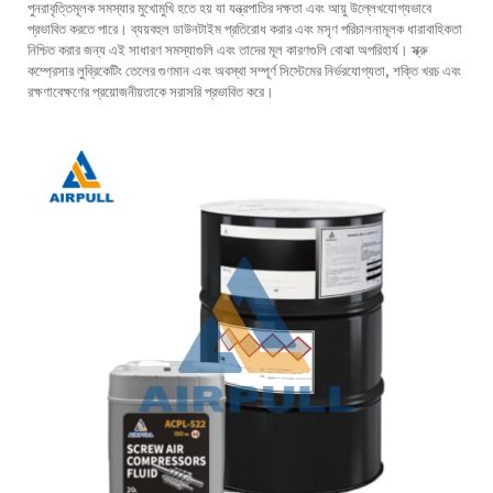
পুনরাবৃত্তিমূলক সমস্যার মুখোমুখি হতে হয় যা যন্ত্রপাতির দক্ষতা এবং আয়ু উল্লেখযোগ্যভাবে
প্রভাবিত করতে পারে। ব্যয়বহুল ডাউনটাইম প্রতিরোধ করার এবং মসৃণ পরিচালনামূলক ধারাবাহিকতা
নিশ্চিত করার জন্য এই সাধারণ সমস্যাগুলি এবং তাদের মূল কারণগুলি বোঝা অপরিহার্য। স্ক্রু
কম্প্রেসার লুব্রিকেটিং তেলের গুণমান এবং অবস্থা সম্পূর্ণ সিস্টেমের নির্ভরযোগ্যতা, শক্তি খরচ এবং
রক্ষণাবেক্ষণের প্রয়োজনীয়তাকে সরাসরি প্রভাবিত করে।