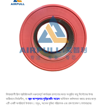
বিশ্বব্যাপী শিল্প প্রতিষ্ঠানগুলি গুরুত্বপূর্ণ কার্যক্রম চালানোর জন্য সংকুচিত বায়ু সিস্টেমের উপর
ভারীভাবে নির্ভরশীল, যা
স্ক্রু কম্প্রেসার লুব্রিকেটিং অয়েল
অপ্টিমাল কর্মক্ষমতা বজায় রাখার জন্য
এটি একটি অপরিহার্য উপাদান। তবুও, অনেক সুবিধা পরিচালক এবং রক্ষণাবেক্ষণ পেশাদারদের