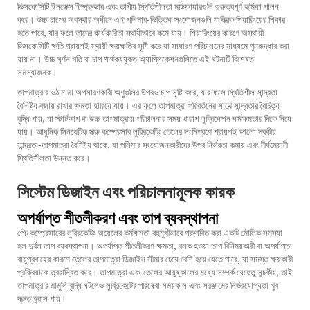
ভিসকোসিটি ইনডেক্স ইম্প্রুভার এবং তাপীয় স্থিতিশীলতা মডিফায়ারগুলি গুরুত্বপূর্ণ ভূমিকা পালন
করে। উচ্চ চাপের অবস্থার অধীনে এই পলিমার-ভিত্তিক সংযোজনগুলি যান্ত্রিক শিয়ারিংয়ের শিকার
হতে পারে, যার ফলে তাদের কার্যকারিতা স্থায়ীভাবে কমে যায়। শিয়ারিংয়ের কারণে অস্থায়ী
ভিসকোসিটি ক্ষতি প্রায়শই স্থায়ী ক্ষয়ক্ষতির সৃষ্টি করে যা সাধারণ পরিচালনের মাধ্যমে পুনরুদ্ধার করা
যায় না। উচ্চ ঘূর্ণন গতি বা চাপ পার্থক্যযুক্ত অ্যাপ্লিকেশনগুলিতে এই ঘটনাটি বিশেষত
সমস্যাজনক।
তাপমাত্রার ওঠানামা অপসারণকারী অণুগুলির উপরও চাপ সৃষ্টি করে, যার ফলে স্থিতিশীল সান্দ্রতা
বৈশিষ্ট্য বজায় রাখার ক্ষমতা হারিয়ে যায়। এর ফলে তাপমাত্রা পরিবর্তনের সাথে সান্দ্রতার বৈচিত্র্য
বৃদ্ধি পায়, যা স্টার্টআপ বা উচ্চ তাপমাত্রায় পরিচালনার সময় খারাপ লুব্রিকেশন কর্মক্ষমতার দিকে নিয়ে
যায়। আধুনিক সিনথেটিক স্ক্রু কম্প্রেসার লুব্রিকেটিং তেলের সংমিশ্রণে প্রায়শই ভালো স্বকীয়
সান্দ্রতা-তাপমাত্রা বৈশিষ্ট্য থাকে, যা পলিমার সংযোজনকারীদের উপর নির্ভরতা কমায় এবং দীর্ঘমেয়াদী
স্থিতিশীলতা উন্নত করে।
সিস্টেম ডিজাইন এবং পরিচালনামূলক কারক
অপর্যাপ্ত শীতলীকরণ এবং তাপ ব্যবস্থাপনা
পেঁচ কম্প্রেসারের লুব্রিকেটিং অয়েলের কর্মক্ষমতা বহুমুখীভাবে প্রভাবিত করা একটি মৌলিক সমস্যা
হল দুর্বল তাপ ব্যবস্থাপনা। অপর্যাপ্ত শীতলীকরণ ক্ষমতা, ব্লক হওয়া তাপ বিনিময়কারী বা অপর্যাপ্ত
বায়ুপ্রবাহের কারণে তেলের তাপমাত্রা ডিজাইন সীমার চেয়ে বেশি হয়ে যেতে পারে, যা সমস্ত ক্ষয়কারী
প্রক্রিয়াকে ত্বরান্বিত করে। তাপমাত্রা এবং তেলের আয়ুষ্কালের মধ্যে সম্পর্ক যেহেতু সূচকীয়, তাই
তাপমাত্রার মামুলি বৃদ্ধি ঘটলেও লুব্রিকেন্টের পরিষেবা সময়কাল এবং সরঞ্জামের নির্ভরযোগ্যতা খুব
দ্রুত হ্রাস পায়।