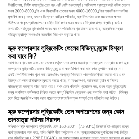
নির্ধারিত হয়, নির্দিষ্ট সময়সূচীর চেয়ে বরং এটি বেশি গুরুত্বপূর্ণ। অধিকাংশ প্রস্তুতাকারী খনিজ তেলের
জন্য 2000-8000 ঘন্টা এবং সিনথেটিক তেলের জন্য 4000-16000 ঘন্টার প্রাথমিক সময়সীমা
সুপারিশ করে। তবে, তেলের বিশ্লেষণ যান্ত্রিক পরিবর্তন, অ্যাসিড গঠন এবং সংযোজক ক্ষয়ের
ভিত্তিতে প্রকৃত প্রতিস্থাপনের চাহিদা নির্ধারণের জন্য সবচেয়ে বিশ্বাসযোগ্য পদ্ধতি। কঠোর
অপারেটিং শর্তযুক্ত সুবিধাগুলি আরও ঘন ঘন পরিবর্তনের প্রয়োজন হতে পারে, অন্যদিকে মধ্যম-
দায়িত্ব অ্যাপ্লিকেশনগুলি সময়সীমা নিরাপদে বাড়াতে পারে।
স্ক্রু কম্প্রেসার লুব্রিকেটিং তেলের বিভিন্ন ব্র্যান্ড মিশ্রণ
করা যাবে কি?
যোগদানের প্যাকেজ এবং বেস তেলের ফর্মুলেশনের মধ্যে সম্ভাব্য সামঞ্জস্যতা সমস্যার কারণে স্ক্রু
কম্প্রেসার লুব্রিকেটিং তেলের বিভিন্ন ব্র্যান্ড বা ধরন মিশ্রণ করা সাধারণত সুপারিশ করা হয় না।
একই স্পেসিফিকেশন পূরণ করা তেলগুলিও অপ্রত্যাশিতভাবে পারস্পরিক ক্রিয়া করতে পারে এমন
বিভিন্ন যোগদান রাসায়নিক ব্যবহার করতে পারে, যা অধঃক্ষেপণ, কর্মক্ষমতা হ্রাস বা সিলের
সামঞ্জস্যতা সমস্যার কারণ হতে পারে। যখন তেল পরিবর্তন প্রয়োজন হয়, তখন নতুন লুব্রিকেন্টের
জন্য অপটিমাম কর্মক্ষমতা নিশ্চিত করতে সম্পূর্ণ সিস্টেম ড্রেনেজ এবং ফ্লাশিং করা উচিত। বিভিন্ন
তেল দিয়ে জরুরি টপ-আপ করার পরে যত তাড়াতাড়ি সম্ভব সম্পূর্ণ তেল পরিবর্তন করা উচিত।
স্ক্রু কম্প্রেসার লুব্রিকেটিং তেল অপারেশনের জন্য কোন
তাপমাত্রা পরিসর নিরাপদ
অধিকাংশ স্ক্রু কম্প্রেসর লুব্রিকেটিং তেল 160-200°F (71-93°C) ডিসচার্জ তাপমাত্রার মধ্যে
সর্বোত্তমভাবে কাজ করে, যদিও নির্দিষ্ট সীমা ফর্মুলেশন এবং প্রস্তুতকারকের সুপারিশের উপর ভিত্তি
করে পরিবর্তিত হয়। 220°F (104°C) এর উপরে চলমান অবস্থায় চললে তেলের ক্ষয়ক্ষরণ খুব দ্রুত