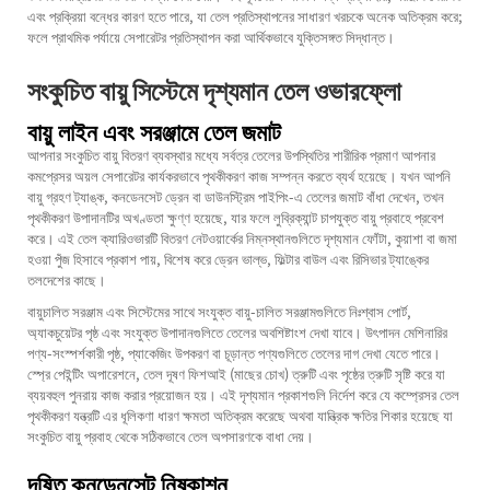
এবং প্রক্রিয়া বন্ধের কারণ হতে পারে, যা তেল প্রতিস্থাপনের সাধারণ খরচকে অনেক অতিক্রম করে;
ফলে প্রাথমিক পর্যায়ে সেপারেটর প্রতিস্থাপন করা আর্থিকভাবে যুক্তিসঙ্গত সিদ্ধান্ত।
সংকুচিত বায়ু সিস্টেমে দৃশ্যমান তেল ওভারফ্লো
বায়ু লাইন এবং সরঞ্জামে তেল জমাট
আপনার সংকুচিত বায়ু বিতরণ ব্যবস্থার মধ্যে সর্বত্র তেলের উপস্থিতির শারীরিক প্রমাণ আপনার
কমপ্রেসর অয়ল সেপারেটর
কার্যকরভাবে পৃথকীকরণ কাজ সম্পন্ন করতে ব্যর্থ হয়েছে। যখন আপনি
বায়ু গ্রহণ ট্যাঙ্ক, কনডেনসেট ড্রেন বা ডাউনস্ট্রিম পাইপিং-এ তেলের জমাট বাঁধা দেখেন, তখন
পৃথকীকরণ উপাদানটির অখণ্ডতা ক্ষুণ্ণ হয়েছে, যার ফলে লুব্রিক্যান্ট চাপযুক্ত বায়ু প্রবাহে প্রবেশ
করে। এই তেল ক্যারিওভারটি বিতরণ নেটওয়ার্কের নিম্নস্থানগুলিতে দৃশ্যমান ফোঁটা, কুয়াশা বা জমা
হওয়া পুঁজ হিসাবে প্রকাশ পায়, বিশেষ করে ড্রেন ভাল্ভ, ফিল্টার বাউল এবং রিসিভার ট্যাঙ্কের
তলদেশের কাছে।
বায়ুচালিত সরঞ্জাম এবং সিস্টেমের সাথে সংযুক্ত বায়ু-চালিত সরঞ্জামগুলিতে নিঃশ্বাস পোর্ট,
অ্যাকচুয়েটর পৃষ্ঠ এবং সংযুক্ত উপাদানগুলিতে তেলের অবশিষ্টাংশ দেখা যাবে। উৎপাদন মেশিনারির
পণ্য-সংস্পর্শকারী পৃষ্ঠ, প্যাকেজিং উপকরণ বা চূড়ান্ত পণ্যগুলিতে তেলের দাগ দেখা যেতে পারে।
স্প্রে পেইন্টিং অপারেশনে, তেল দূষণ ফিশআই (মাছের চোখ) ত্রুটি এবং পৃষ্ঠের ত্রুটি সৃষ্টি করে যা
ব্যয়বহুল পুনরায় কাজ করার প্রয়োজন হয়। এই দৃশ্যমান প্রকাশগুলি নির্দেশ করে যে কম্প্রেসর তেল
পৃথকীকরণ যন্ত্রটি এর ধূলিকণা ধারণ ক্ষমতা অতিক্রম করেছে অথবা যান্ত্রিক ক্ষতির শিকার হয়েছে যা
সংকুচিত বায়ু প্রবাহ থেকে সঠিকভাবে তেল অপসারণকে বাধা দেয়।
দূষিত কনডেনসেট নিষ্কাশন