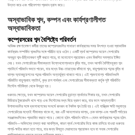
উন্নত করে এবং পরিবেশগত প্রভাব হ্রাস করে।
অস্বাভাবিক শব্দ, কম্পন এবং কার্যপ্রণালীগত
অস্বাভাবিকতা
কম্প্রেসরের শব্দ বৈশিষ্ট্যে পরিবর্তন
অভিজ্ঞ রক্ষণাবেক্ষণ কর্মীরা তাদের কম্প্রেসরগুলির সাধারণ কার্যক্রমের সময় উৎপন্ন হওয়া স্বাভাবিক
কার্যক্রম-সম্পর্কিত শব্দগুলির সঙ্গে পরিচিত হয়ে ওঠেন। একটি ব্যর্থ কম্প্রেসর অয়েল সেপারেটর
অদ্ভুত শব্দ-চিহ্নিতকরণ সৃষ্টি করতে পারে, যা মনোযোগ প্রয়োজন এমন বিকশিত সমস্যার ইঙ্গিত
দেয়। যখন সেপারেটরের সীমাবদ্ধতা উল্লেখযোগ্যভাবে বৃদ্ধি পায়, তখন আপনি বৈশিষ্ট্যযুক্ত শব্দ
প্যাটার্নে পরিবর্তন শুনতে পারেন, যার মধ্যে উচ্চ-তারত্বের কাঁদানো শব্দ, বায়ুপ্রবাহের শব্দের বৃদ্ধি বা
ভাল্ভ অ্যাকচুয়েশনের শব্দের পরিবর্তন অন্তর্ভুক্ত থাকতে পারে। এই শ্রবণযোগ্য পরিবর্তনগুলি
পরিবর্তিত বায়ুপ্রবাহ প্যাটার্ন, বৃদ্ধ চাপ পার্থক্য এবং সেপারেটরের সীমাবদ্ধতা কর্তৃক সৃষ্ট পরিবর্তিত
সিস্টেম গতিবিদ্যা থেকে উদ্ভূত হয়।
গুরুতর ক্ষেত্রে, যখন কম্প্রেসর অয়েল সেপারেটর চূড়ান্ত ব্যর্থতার শিকার হয়, তখন সেপারেটর
মিডিয়ার টুকরোগুলি খসে পড়ে এবং সিস্টেমের মধ্য দিয়ে ভ্রমণ করে, যার ফলে আভ্যন্তরীণ
উপাদানগুলির সঙ্গে ধ্বংসাবশেষের সংঘর্ষে ঝনঝন বা টকটক শব্দ তৈরি হয়। এই যান্ত্রিক ক্ষতি শুধুমাত্র
সেপারেটরের মধ্যেই সীমাবদ্ধ থাকে না, বরং এটি আনলোডার ভাল্ভ, চেক ভাল্ভ এবং পরবর্তী পর্যায়ের
সরঞ্জামগুলিকেও প্রভাবিত করতে পারে। কোনো হঠাৎ পরিবর্তন ঘটলে—যেমন কার্যক্রমের শব্দের হঠাৎ
পরিবর্তন—অবিলম্বে তদন্ত করা আবশ্যিক, কারণ ব্যর্থ সেপারেটর নিয়ে কাজ চালিয়ে যাওয়া গুরুতর
পার্শ্ব-ক্ষতির কারণ হতে পারে, যার জন্য বিস্তৃত মেরামতের প্রয়োজন হবে যা সহজ সেপারেটর
প্রতিস্থাপনের খরচকে অনেক অতিক্রম করবে।