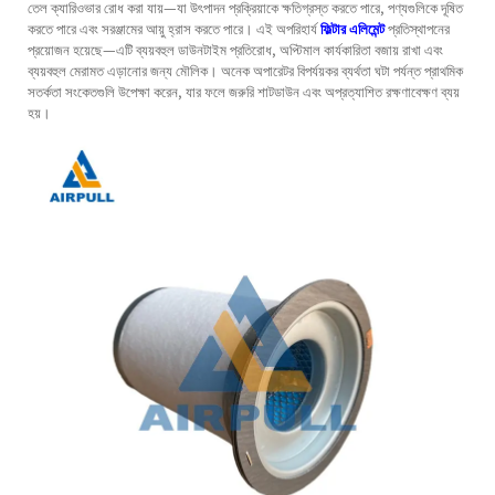
তেল ক্যারিওভার রোধ করা যায়—যা উৎপাদন প্রক্রিয়াকে ক্ষতিগ্রস্ত করতে পারে, পণ্যগুলিকে দূষিত
করতে পারে এবং সরঞ্জামের আয়ু হ্রাস করতে পারে। এই অপরিহার্য
ফিল্টার এলিমেন্ট
প্রতিস্থাপনের
প্রয়োজন হয়েছে—এটি ব্যয়বহুল ডাউনটাইম প্রতিরোধ, অপ্টিমাল কার্যকারিতা বজায় রাখা এবং
ব্যয়বহুল মেরামত এড়ানোর জন্য মৌলিক। অনেক অপারেটর বিপর্যয়কর ব্যর্থতা ঘটা পর্যন্ত প্রাথমিক
সতর্কতা সংকেতগুলি উপেক্ষা করেন, যার ফলে জরুরি শাটডাউন এবং অপ্রত্যাশিত রক্ষণাবেক্ষণ ব্যয়
হয়।