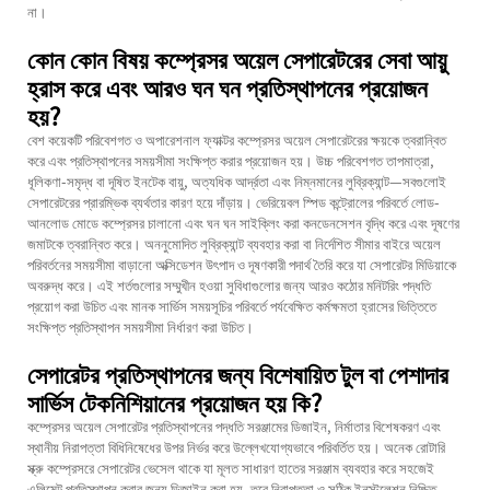
না।
কোন কোন বিষয় কম্প্রেসর অয়েল সেপারেটরের সেবা আয়ু
হ্রাস করে এবং আরও ঘন ঘন প্রতিস্থাপনের প্রয়োজন
হয়?
বেশ কয়েকটি পরিবেশগত ও অপারেশনাল ফ্যাক্টর কম্প্রেসর অয়েল সেপারেটরের ক্ষয়কে ত্বরান্বিত
করে এবং প্রতিস্থাপনের সময়সীমা সংক্ষিপ্ত করার প্রয়োজন হয়। উচ্চ পরিবেশগত তাপমাত্রা,
ধূলিকণা-সমৃদ্ধ বা দূষিত ইনটেক বায়ু, অত্যধিক আর্দ্রতা এবং নিম্নমানের লুব্রিক্যান্ট—সবগুলোই
সেপারেটরের প্রারম্ভিক ব্যর্থতার কারণ হয়ে দাঁড়ায়। ভেরিয়েবল স্পিড কন্ট্রোলের পরিবর্তে লোড-
আনলোড মোডে কম্প্রেসর চালানো এবং ঘন ঘন সাইক্লিং করা কনডেনসেশন বৃদ্ধি করে এবং দূষণের
জমাটকে ত্বরান্বিত করে। অননুমোদিত লুব্রিক্যান্ট ব্যবহার করা বা নির্দেশিত সীমার বাইরে অয়েল
পরিবর্তনের সময়সীমা বাড়ানো অক্সিডেশন উৎপাদ ও দূষণকারী পদার্থ তৈরি করে যা সেপারেটর মিডিয়াকে
অবরুদ্ধ করে। এই শর্তগুলোর সম্মুখীন হওয়া সুবিধাগুলোর জন্য আরও কঠোর মনিটরিং পদ্ধতি
প্রয়োগ করা উচিত এবং মানক সার্ভিস সময়সূচির পরিবর্তে পর্যবেক্ষিত কর্মক্ষমতা হ্রাসের ভিত্তিতে
সংক্ষিপ্ত প্রতিস্থাপন সময়সীমা নির্ধারণ করা উচিত।
সেপারেটর প্রতিস্থাপনের জন্য বিশেষায়িত টুল বা পেশাদার
সার্ভিস টেকনিশিয়ানের প্রয়োজন হয় কি?
কম্প্রেসর অয়েল সেপারেটর প্রতিস্থাপনের পদ্ধতি সরঞ্জামের ডিজাইন, নির্মাতার বিশেষকরণ এবং
স্থানীয় নিরাপত্তা বিধিনিষেধের উপর নির্ভর করে উল্লেখযোগ্যভাবে পরিবর্তিত হয়। অনেক রোটারি
স্ক্রু কম্প্রেসরে সেপারেটর ভেসেল থাকে যা মূলত সাধারণ হাতের সরঞ্জাম ব্যবহার করে সহজেই
এলিমেন্ট প্রতিস্থাপন করার জন্য ডিজাইন করা হয়, তবে নিরাপত্তা ও সঠিক ইনস্টলেশন নিশ্চিত