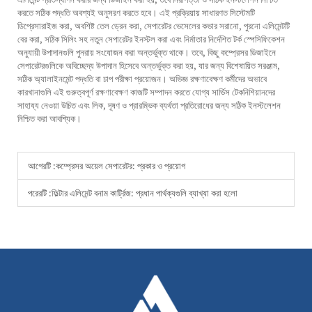
করতে সঠিক পদ্ধতি অবশ্যই অনুসরণ করতে হবে। এই প্রক্রিয়ায় সাধারণত সিস্টেমটি
ডিপ্রেসারাইজ করা, অবশিষ্ট তেল ড্রেন করা, সেপারেটর ভেসেলের কভার সরানো, পুরনো এলিমেন্টটি
বের করা, সঠিক সিলিং সহ নতুন সেপারেটর ইনস্টল করা এবং নির্মাতার নির্দেশিত টর্ক স্পেসিফিকেশন
অনুযায়ী উপাদানগুলি পুনরায় সংযোজন করা অন্তর্ভুক্ত থাকে। তবে, কিছু কম্প্রেসর ডিজাইনে
সেপারেটরগুলিকে অবিচ্ছেদ্য উপাদান হিসেবে অন্তর্ভুক্ত করা হয়, যার জন্য বিশেষায়িত সরঞ্জাম,
সঠিক অ্যালাইনমেন্ট পদ্ধতি বা চাপ পরীক্ষা প্রয়োজন। অভিজ্ঞ রক্ষণাবেক্ষণ কর্মীদের অভাবে
কারখানাগুলি এই গুরুত্বপূর্ণ রক্ষণাবেক্ষণ কাজটি সম্পাদন করতে যোগ্য সার্ভিস টেকনিশিয়ানদের
সাহায্য নেওয়া উচিত এবং লিক, দূষণ ও প্রারম্ভিক ব্যর্থতা প্রতিরোধের জন্য সঠিক ইনস্টলেশন
নিশ্চিত করা আবশ্যিক।
আগেরটি :
কম্প্রেসর অয়েল সেপারেটর: প্রকার ও প্রয়োগ
পরেরটি :
ফিল্টার এলিমেন্ট বনাম কার্ট্রিজ: প্রধান পার্থক্যগুলি ব্যাখ্যা করা হলো