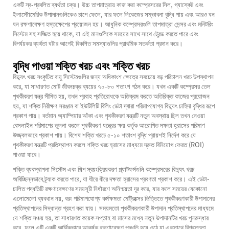
একটি স্ব-প্রবলিত ব্যর্থতা চক্র। উচ্চ তাপমাত্রায় কাজ করা কম্প্রেসরের সিল, গ্যাস্কেট এবং
ইলাস্টোমেরিক উপাদানগুলিকেও চাপে ফেলে, যার ফলে লিকেজের সম্ভাবনা বৃদ্ধি পায় এবং আরও ঘন
ঘন রক্ষণাবেক্ষণ হস্তক্ষেপের প্রয়োজন হয়। আধুনিক কম্প্রেসরগুলি তাপমাত্রা সেন্সর এবং মনিটরিং
সিস্টেম সহ সজ্জিত হয়ে থাকে, যা এই মানগুলিকে সময়ের সাথে সাথে ট্রেন্ড করতে পারে এবং
বিপর্যয়কর ব্যর্থতা ঘটার আগেই বিকশিত সমস্যাগুলির প্রাথমিক সতর্কতা প্রদান করে।
বৃদ্ধি পাওয়া শক্তি খরচ এবং শক্তি খরচ
বিদ্যুৎ খরচ সংকুচিত বায়ু সিস্টেমগুলির জন্য অধিকাংশ ক্ষেত্রে সবচেয়ে বড় পরিচালন খরচ উপস্থাপন
করে, যা সাধারণত মোট জীবনচক্র ব্যয়ের ৭০-৮০ শতাংশ গঠন করে। যখন একটি কম্প্রেসর তেল
পৃথকীকরণ যন্ত্র সীমিত হয়, তখন প্রবাহ প্রতিরোধকে অতিক্রম করতে অতিরিক্ত কাজের প্রয়োজন
হয়, যা শক্তি নিরীক্ষণ সরঞ্জাম বা ইউটিলিটি বিলিং ডেটা দ্বারা পরিমাপযোগ্য বিদ্যুৎ চাহিদা বৃদ্ধির রূপে
প্রকাশ পায়। বর্তমান অ্যাম্পিয়ার আঁকা এবং পৃথকীকরণ যন্ত্রটি নতুন অবস্থায় ছিল তখন নেওয়া
বেসলাইন পরিমাপের তুলনা করলে পৃথকীকরণ যন্ত্রের ক্ষয় কর্তৃক আরোপিত দক্ষতা হ্রাসের পরিমাণ
উজ্জ্বলভাবে প্রকাশ পায়। বিশেষ শক্তি খরচে ৫-১০ শতাংশ বৃদ্ধি প্রায়শই নির্দেশ করে যে
পৃথকীকরণ যন্ত্রটি প্রতিস্থাপন করলে শক্তি খরচ হ্রাসের মাধ্যমে দ্রুত বিনিয়োগ ফেরত (ROI)
পাওয়া যাবে।
শক্তি ব্যবস্থাপনা সিস্টেম এবং শিল্প স্বয়ংক্রিয়করণ প্ল্যাটফর্মগুলি কম্প্রেসরের বিদ্যুৎ খরচ
অবিচ্ছিন্নভাবে ট্র্যাক করতে পারে, যা ধীরে ধীরে দক্ষতা হ্রাসের প্রবণতা প্রকাশ করে। এই ডেটা-
চালিত পদ্ধতিটি রক্ষণাবেক্ষণের সময়সূচী নির্ধারণে অনিশ্চয়তা দূর করে, যার ফলে সময়ের যেকোনো
এলোমেলো ব্যবধান নয়, বরং পরিমাপযোগ্য কর্মক্ষমতা মেট্রিক্সের ভিত্তিতে পৃথকীকরণকারী উপাদানের
প্রতিস্থাপনের সিদ্ধান্ত গ্রহণ করা যায়। সময়মতো পৃথকীকরণকারী উপাদান প্রতিস্থাপনের মাধ্যমে
যে শক্তি সঞ্চয় হয়, তা সাধারণত কয়েক সপ্তাহ বা মাসের মধ্যে নতুন উপাদানটির খরচ পুনরুদ্ধার
করে, ফলে এটি একটি আর্থিকভাবে আকর্ষক রক্ষণাবেক্ষণ পদ্ধতি হয়ে ওঠে যা একসাথে বিশ্বস্ততা