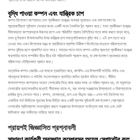
বৃদ্ধি পাওয়া কম্পন এবং যান্ত্রিক চাপ
কম্পন বিশ্লেষণ কম্প্রেসর তেল পৃথকীকরণ যন্ত্রের অবস্থা মূল্যায়ন এবং রক্ষণাবেক্ষণের
প্রয়োজনীয়তা পূর্বাভাস দেওয়ার জন্য একটি অন্য নৈদানিক টুল প্রদান করে। যখন পৃথকীকরণ যন্ত্রের
সীমাবদ্ধতা কম্প্রেসরকে উচ্চতর চাপে এবং পরিবর্তিত প্রবাহ বৈশিষ্ট্যের সাথে কাজ করতে বাধ্য করে,
তখন ঘূর্ণায়মান উপাদানগুলির উপর যান্ত্রিক চাপ সমানুপাতিকভাবে বৃদ্ধি পায়। এই চাপ হাতে ধরে
নেওয়া যায় এমন বিশ্লেষক যন্ত্র বা স্থায়ীভাবে স্থাপিত নিরীক্ষণ সিস্টেমের মাধ্যমে পরিমাপযোগ্য
কম্পন বৃদ্ধির রূপে প্রকাশিত হতে পারে। সময়ের সাথে সাথে কম্পন ডেটার প্রবণতা পৃথকীকরণ যন্ত্রের
ক্ষয়ক্ষতির সাথে সম্পর্কিত ধীরে ধীরে ঘটা পরিবর্তনগুলি প্রকাশ করে, যা রক্ষণাবেক্ষণ ব্যবস্থার জন্য
পরিমাণগত যৌক্তিকতা প্রদান করে।
অত্যধিক কম্পন বেয়ারিং-এর ক্ষয়কে ত্বরান্বিত করে, কাপলিং-এর বিপথগামী সাইডিং ঘটায় এবং
গঠনমূলক উপাদান ও পাইপিং সংযোগস্থলে ক্লান্তি-জনিত ব্যর্থতা ঘটাতে পারে। সীমিত
ক্ষমতাসম্পন্ন কম্প্রেসর অয়েল সেপারেটর নিয়ে কাজ করার সময় যে সঞ্চিত প্রভাব হয়, তা শুধুমাত্র
সেপারেটর অ্যাসেম্বলির মধ্যেই সীমাবদ্ধ থাকে না, বরং সমগ্র সরঞ্জামের বিশ্বস্ততা ও নিরাপত্তাকে
হুমকির মুখে ফেলতে পারে। কম্পন, তাপমাত্রা, চাপ এবং বিদ্যুৎ খরচ—এসব শর্ত-নির্দেশক সহ
একাধিক শর্ত-ভিত্তিক সূচকের উপর ভিত্তি করে একটি ব্যাপক পূর্বাভাসী রক্ষণাবেক্ষণ প্রোগ্রামে
সেপারেটর প্রতিস্থাপন অন্তর্ভুক্ত করলে সরঞ্জামের উপলব্ধতা সর্বোত্তম করা যায় এবং মোট
মালিকানা খরচ সর্বনিম্নে নামিয়ে আনা যায়।
প্রায়শই জিজ্ঞাসিত প্রশ্নাবলী
সাধারণ কার্যকরী অবস্থায় কম্প্রেসর অয়েল সেপারেটর কত