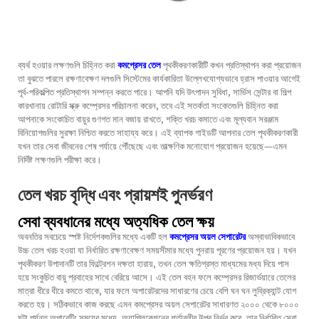
ব্যর্থ হওয়ার লক্ষণগুলি চিহ্নিত করা
কমপ্রেসর তেল
পৃথকীকরণকারীটি কখন প্রতিস্থাপন করা প্রয়োজন
তা বুঝতে পারলে রক্ষণাবেক্ষণ দলগুলি সিস্টেমের কার্যকারিতা উল্লেখযোগ্যভাবে হ্রাস পাওয়ার আগেই
পূর্ব-পরিকল্পিত প্রতিস্থাপন সম্পন্ন করতে পারে। আপনি যদি উৎপাদন সুবিধা, সার্ভিস সেন্টার বা শিল্প
কারখানায় রোটারি স্ক্রু কম্প্রেসর পরিচালনা করেন, তবে এই সতর্কতা সংকেতগুলি চিহ্নিত করা
আপনাকে সংকোচিত বায়ুর গুণগত মান বজায় রাখতে, শক্তি খরচ কমাতে এবং মূল্যবান সরঞ্জাম
বিনিয়োগগুলির সুরক্ষা নিশ্চিত করতে সাহায্য করে। এই ব্যাপক গাইডটি আপনার তেল পৃথকীকরণকারী
যখন তার সেবা জীবনের শেষ পর্যায়ে পৌঁছেছে এবং তাত্ক্ষণিক মনোযোগ প্রয়োজন হয়েছে—এমন
নির্দিষ্ট লক্ষণগুলি পরীক্ষা করে।
তেল খরচ বৃদ্ধি এবং প্রায়শই পুনর্ভরণ
সেবা ব্যবধানের মধ্যে অত্যধিক তেল ক্ষয়
অবনতির সবচেয়ে স্পষ্ট নির্দেশকগুলির মধ্যে একটি হল
কমপ্রেসর অয়ল সেপারেটর
অস্বাভাবিকভাবে
উচ্চ তেল খরচ হওয়া যা নির্ধারিত রক্ষণাবেক্ষণ সময়সীমার মধ্যে পুনরায় পূরণের প্রয়োজন হয়। যখন
পৃথকীকরণ উপাদানটি তার ফিল্ট্রেশন দক্ষতা হারায়, তখন তেল ক্ষতিগ্রস্ত মাধ্যমের মধ্য দিয়ে পাস
হয়ে সংকুচিত বায়ু প্রবাহের সাথে বেরিয়ে আসে। এই তেল বহন ফলে কম্প্রেসর রিজার্ভয়ারে তেলের
মাত্রা ধীরে ধীরে কমতে থাকে, যার ফলে অপারেটরদের সাধারণের চেয়ে বেশি ঘন ঘন লুব্রিক্যান্ট যোগ
করতে হয়। সঠিকভাবে কাজ করছে এমন
কমপ্রেসর অয়ল সেপারেটর
সাধারণত ২০০০ থেকে ৮০০০
ঘন্টা পর্যন্ত অপারেটিং সময়ের মধ্যে, অ্যাপ্লিকেশনের শর্তাবলীর উপর নির্ভর করে, তার নির্ধারিত সেবা