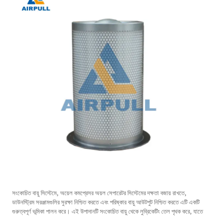
সংকোচিত বায়ু সিস্টেমে, অয়েল
কমপ্রেসর অয়ল সেপারেটর
সিস্টেমের দক্ষতা বজায় রাখতে,
ডাউনস্ট্রিম সরঞ্জামগুলির সুরক্ষা নিশ্চিত করতে এবং পরিষ্কার বায়ু আউটপুট নিশ্চিত করতে এটি একটি
গুরুত্বপূর্ণ ভূমিকা পালন করে। এই উপাদানটি সংকোচিত বায়ু থেকে লুব্রিকেটিং তেল পৃথক করে, যাতে