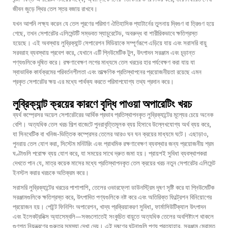
জীবন জুড়ে স্থির তেল স্তর বজায় রাখবে।
যখন আপনি লক্ষ্য করেন যে তেল পূরণের পরিমাণ ঐতিহাসিক প্যাটার্নের তুলনায় দ্বিগুণ বা ত্রিগুণ হয়ে
গেছে, তখন সেপারেটর এলিমেন্টটি সম্ভবত স্যাচুরেটেড, অবরুদ্ধ বা শারীরিকভাবে ক্ষতিগ্রস্ত
হয়েছে। এই অবস্থায় লুব্রিক্যান্ট সেপারেশন মিডিয়াকে সম্পূর্ণরূপে এড়িয়ে যায় এবং সরাসরি বায়ু
সরবরাহ ব্যবস্থায় প্রবেশ করে, যেখানে এটি প্নিউমেটিক টুল, উৎপাদন সরঞ্জাম এবং চূড়ান্ত
পণ্যগুলিকে দূষিত করে। রক্ষণাবেক্ষণ লগের মাধ্যমে তেল খরচের হার পর্যবেক্ষণ করা যায় যা
স্বাভাবিক কার্যক্রমের পরিবর্তনশীলতা এবং তাত্ক্ষণিক প্রতিস্থাপনের প্রয়োজনীয়তা রয়েছে এমন
প্রকৃত সেপারেটর ক্ষয় এর মধ্যে পার্থক্য করতে পরিমাপযোগ্য তথ্য প্রদান করে।
লুব্রিক্যান্ট ক্রয়ের কারণে বৃদ্ধি পাওয়া অপারেটিং খরচ
ব্যর্থ কম্প্রেসর অয়েল সেপারেটরের আর্থিক প্রভাব প্রতিস্থাপনকৃত লুব্রিক্যান্টের মূল্যের চেয়ে অনেক
বেশি। অত্যধিক তেল খরচ শিল্প বাজেটে পুনরাবৃত্তিমূলক ব্যয় হিসাবে উল্লেখযোগ্য অর্থ ব্যয় করে,
যা সিনথেটিক বা খনিজ-ভিত্তিক কম্প্রেসর তেলের আরও ঘন ঘন ক্রয়ের মাধ্যমে ঘটে। এছাড়াও,
পুনরায় তেল যোগ করা, সিস্টেম মনিটরিং এবং প্রাথমিক রক্ষণাবেক্ষণ ব্যবস্থার জন্য প্রয়োজনীয় শ্রম
ঘণ্টাগুলি পরোক্ষ ব্যয় যোগ করে, যা সময়ের সাথে দ্রুত জমা হয়। প্রায়শই সুবিধা ব্যবস্থাপকরা
দেখতে পান যে, মাত্র কয়েক মাসের মধ্যে প্রতিস্থাপনকৃত তেল ক্রয়ের খরচ নতুন সেপারেটর এলিমেন্ট
ইনস্টল করার খরচকে অতিক্রম করে।
সরাসরি লুব্রিক্যান্টের খরচের পাশাপাশি, তেলের ওভারফ্লো ডাউনস্ট্রিম দূষণ সৃষ্টি করে যা প্নিউমেটিক
সরঞ্জামগুলিকে ক্ষতিগ্রস্ত করে, উৎপাদিত পণ্যগুলিকে নষ্ট করে এবং অতিরিক্ত ফিল্ট্রেশন বিনিয়োগের
প্রয়োজন হয়। পেইন্ট ফিনিশিং অপারেশন, খাদ্য প্রক্রিয়াকরণ সুবিধা, ফার্মাসিউটিক্যাল উৎপাদন
এবং ইলেকট্রনিক্স অ্যাসেম্বলি—সবগুলোতেই সংকুচিত বায়ুতে অত্যধিক তেলের অবশিষ্টাংশ থাকলে
গুণগত নিয়ন্ত্রণের গুরুতর সমস্যা দেখা দেয়। এই দূষণের ঘটনাগুলি পণ্য প্রত্যাহার, সরঞ্জাম মেরামত