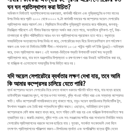
ঘন ঘন প্রতিস্থাপন করা উচিত?
অধিকাংশ নির্মাতাই অ্যাপ্লিকেশনের গুরুতরতা, কার্যকরী পরিবেশ এবং লুব্রিক্যান্টের গুণগত মানের
উপর নির্ভর করে প্রতি ২০০০ থেকে ৮০০০ ঘণ্টা কার্যকরী সময়ের পর কম্প্রেসর অয়েল সেপারেটর
প্রতিস্থাপন করার পরামর্শ দেন। প্রিমিয়াম সিনথেটিক লুব্রিক্যান্ট ব্যবহার করে পরিষ্কার, জলবায়ু-
নিয়ন্ত্রিত পরিবেশে এই সীমার উচ্চতর প্রান্ত অর্জন করা যেতে পারে, অন্যদিকে ধূলিকণা-পূর্ণ, উচ্চ-
তাপমাত্রা বা দূষিত পরিস্থিতিতে আরও ঘন ঘন প্রতিস্থাপনের প্রয়োজন হতে পারে। শুধুমাত্র
সময়ভিত্তিক অন্তরালের উপর নির্ভর না করে, সেপারেটরের মধ্য দিয়ে ডিফারেনশিয়াল চাপ পর্যবেক্ষণ
করুন এবং যখন তা নির্মাতার নির্দিষ্ট সীমা—সাধারণত ১০-১৫ পাউন্ড প্রতি বর্গ ইঞ্চি (psi)—অতিক্রম
করে, তখন প্রতিস্থাপন করুন। এই অবস্থা-ভিত্তিক পদ্ধতি উপাদানটি যথার্থ ক্ষয় অনুযায়ী
প্রতিস্থাপন করে, যার ফলে যন্ত্রপাতির বিশ্বস্ততা ও রক্ষণাবেক্ষণ খরচ উভয়ই অপ্টিমাইজ করা হয়,
যা যান্ত্রিক বা এলোমেলো সময়সূচীর উপর ভিত্তি করে নয়।
যদি অয়েল সেপারেটরে ব্যর্থতার লক্ষণ দেখা যায়, তবে আমি
কি আমার কম্প্রেসর চালিয়ে যেতে পারি?
ব্যর্থ কম্প্রেসর অয়েল সেপারেটর নিয়ে চলতে থাকলে গুরুতর পরিণতি ঘটতে পারে, যার মধ্যে রয়েছে
ডাউনস্ট্রিম সরঞ্জামের দূষণ, পণ্যের গুণগত সমস্যা, বৃদ্ধি পাওয়া শক্তি খরচ এবং সম্ভাব্য কম্প্রেসর
ক্ষতি। যদিও কম্প্রেসরটি সাময়িকভাবে চালু থাকতে পারে, তবুও অয়েল ক্যারিওভার প্নিউমেটিক টুল,
উৎপাদন সরঞ্জাম এবং তৈরি করা পণ্যগুলিকে দূষিত করবে। এছাড়াও, অতিরিক্ত চাপ হ্রাস
কম্প্রেসরকে বেশি কাজ করতে বাধ্য করে, ফলে শক্তি বেশি খরচ হয় এবং যান্ত্রিক উপাদানগুলিতে ক্ষয়
ত্বরান্বিত হয়। জরুরি মেরামত, দূষিত পণ্য এবং সহ-সরঞ্জামের ক্ষতির খরচ সাধারণত নির্ধারিত সময়ে
সেপারেটর প্রতিস্থাপনের খরচকে অনেক ছাড়িয়ে যায়। সুতরাং, সতর্কতা সংকেতগুলি দেখা দিলে
তৎক্ষণাৎ প্রতিস্থাপনের পরিকল্পনা করুন—বিপর্যয়কর ব্যর্থতা এবং অপরিকল্পিত বন্ধের ঝুঁকি নেবেন