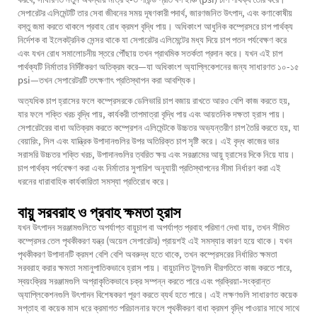
সেপারেটর এলিমেন্টটি তার সেবা জীবনের সময় দূষণকারী পদার্থ, জারণজনিত উৎপাদ, এবং কণাকোষীয়
বস্তু জমা করতে থাকলে প্রবাহ রোধ ক্রমশ বৃদ্ধি পায়। অধিকাংশ আধুনিক কম্প্রেসরে চাপ পার্থক্য
নির্দেশক বা ইলেকট্রনিক সেন্সর থাকে যা সেপারেটর এলিমেন্টের মধ্য দিয়ে চাপ পতন পর্যবেক্ষণ করে
এবং যখন রোধ সমালোচনীয় স্তরে পৌঁছায় তখন প্রাথমিক সতর্কতা প্রদান করে। যখন এই চাপ
পার্থক্যটি নির্মাতার নির্দিষ্টকরণ অতিক্রম করে—যা অধিকাংশ অ্যাপ্লিকেশনের জন্য সাধারণত ১০-১৫
psi—তখন সেপারেটরটি তৎক্ষণাৎ প্রতিস্থাপন করা আবশ্যিক।
অত্যধিক চাপ হ্রাসের ফলে কম্প্রেসরকে ডেলিভারি চাপ বজায় রাখতে আরও বেশি কাজ করতে হয়,
যার ফলে শক্তি খরচ বৃদ্ধি পায়, কার্যকরী তাপমাত্রা বৃদ্ধি পায় এবং আয়তনিক দক্ষতা হ্রাস পায়।
সেপারেটরের বাধা অতিক্রম করতে কম্প্রেশন এলিমেন্টকে উচ্চতর অভ্যন্তরীণ চাপ তৈরি করতে হয়, যা
বেয়ারিং, সিল এবং যান্ত্রিক উপাদানগুলির উপর অতিরিক্ত চাপ সৃষ্টি করে। এই বৃদ্ধ কাজের ভার
সরাসরি উচ্চতর শক্তি খরচ, উপাদানগুলির ত্বরিত ক্ষয় এবং সরঞ্জামের আয়ু হ্রাসের দিকে নিয়ে যায়।
চাপ পার্থক্য পর্যবেক্ষণ করা এবং নির্মাতার সুপারিশ অনুযায়ী প্রতিস্থাপনের সীমা নির্ধারণ করা এই
ধরনের ধারাবাহিক কার্যকারিতা সমস্যা প্রতিরোধ করে।
বায়ু সরবরাহ ও প্রবাহ ক্ষমতা হ্রাস
যখন উৎপাদন সরঞ্জামগুলিতে অপর্যাপ্ত বায়ুচাপ বা অপর্যাপ্ত প্রবাহ পরিমাণ দেখা যায়, তখন সীমিত
কম্প্রেসর তেল পৃথকীকরণ যন্ত্র (অয়েল সেপারেটর) প্রায়শই এই সমস্যার কারণ হয়ে থাকে। যখন
পৃথকীকরণ উপাদানটি ক্রমশ বেশি বেশি অবরুদ্ধ হতে থাকে, তখন কম্প্রেসরের নির্ধারিত ক্ষমতা
সরবরাহ করার ক্ষমতা সমানুপাতিকভাবে হ্রাস পায়। বায়ুচালিত টুলগুলি ধীরগতিতে কাজ করতে পারে,
স্বয়ংক্রিয় সরঞ্জামগুলি অপ্রাকৃতিকভাবে চক্র সম্পন্ন করতে পারে এবং প্রক্রিয়া-সংক্রান্ত
অ্যাপ্লিকেশনগুলি উৎপাদন বিশেষকরণ পূরণ করতে ব্যর্থ হতে পারে। এই লক্ষণগুলি সাধারণত কয়েক
সপ্তাহ বা কয়েক মাস ধরে ক্রমাগত পরিচালনার ফলে পৃথকীকরণ বাধা ক্রমশ বৃদ্ধি পাওয়ার সাথে সাথে