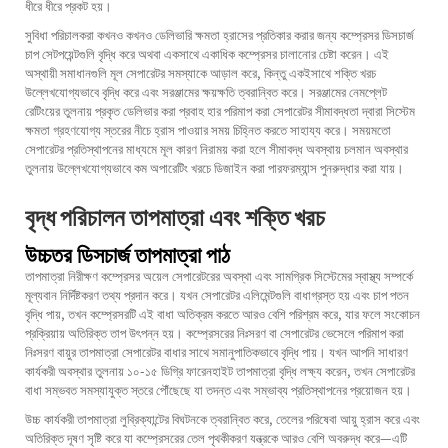
ধীরে ধীরে প্রকট হয়।
সুবিধা পরিচালকরা কখনও কখনও ডেলিভারি ক্ষমতা হ্রাসের প্রতিকার করার জন্য কম্প্রেসর ডিসচার্জ
চাপ সেটপয়েন্টগুলি বৃদ্ধি করে অথবা একসাথে একাধিক কম্প্রেসর চালানোর চেষ্টা করেন। এই
অস্থায়ী সমাধানগুলি মূল সেপারেটর সমস্যাকে আড়াল করে, কিন্তু একইসাথে শক্তি খরচ
উল্লেখযোগ্যভাবে বৃদ্ধি করে এবং সরঞ্জামের ক্ষয়ক্ষতি ত্বরান্বিত করে। সরঞ্জামের নেমপ্লেট
রেটিংয়ের তুলনায় প্রকৃত ডেলিভার করা প্রবাহ হার পরিমাপ করা সেপারেটর সীমাবদ্ধতা দ্বারা সিস্টেম
ক্ষমতা গ্রহণযোগ্য স্তরের নীচে হ্রাস পাওয়ার সময় চিহ্নিত করতে সাহায্য করে। সময়মতো
সেপারেটর প্রতিস্থাপনের মাধ্যমে মূল কারণ নিরাময় করা হলে সীমাবদ্ধ অবস্থায় চলমান অবস্থার
তুলনায় উল্লেখযোগ্যভাবে কম অপারেটিং খরচে ডিজাইন করা পারফরম্যান্স পুনরুদ্ধার করা যায়।
বৃদ্ধ পরিচালন তাপমাত্রা এবং শক্তি খরচ
উচ্চতর ডিসচার্জ তাপমাত্রা পাঠ
তাপমাত্রা নিরীক্ষণ কম্প্রেসর অয়েল সেপারেটরের অবস্থা এবং সামগ্রিক সিস্টেমের স্বাস্থ্য সম্পর্কে
মূল্যবান নির্দিষ্টকরণ তথ্য প্রদান করে। যখন সেপারেটর এলিমেন্টগুলি বাধাগ্রস্ত হয় এবং চাপ পতন
বৃদ্ধি পায়, তখন কম্প্রেসরটি এই বাধা অতিক্রম করতে আরও বেশি পরিশ্রম করে, যার ফলে সংকোচন
প্রক্রিয়ায় অতিরিক্ত তাপ উৎপন্ন হয়। কম্প্রেসরের নিঃসরণ বা সেপারেটর ভেসেলে পরিমাপ করা
নিঃসরণ বায়ুর তাপমাত্রা সেপারেটর বাধার সাথে সমানুপাতিকভাবে বৃদ্ধি পায়। যখন আপনি সাধারণ
কার্যকরী অবস্থার তুলনায় ১০-১৫ ডিগ্রি ফারেনহাইট তাপমাত্রা বৃদ্ধি লক্ষ্য করেন, তখন সেপারেটর
বাধা সম্ভবত সমস্যাযুক্ত স্তরে পৌঁছেছে যা তদন্ত এবং সম্ভাব্য প্রতিস্থাপনের প্রয়োজন হয়।
উচ্চ কার্যকরী তাপমাত্রা লুব্রিক্যান্টের বিঘটনকে ত্বরান্বিত করে, তেলের পরিষেবা আয়ু হ্রাস করে এবং
অতিরিক্ত দূষণ সৃষ্টি করে যা কম্প্রেসরের তেল পৃথকীকরণ যন্ত্রকে আরও বেশি অবরুদ্ধ করে—এটি