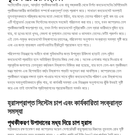
অটোমেটিক ড্রেন, আর্দ্রতা পৃথকীকরণকারী এবং বায়ু শুষ্ককারী থেকে নির্গত কনডেনসেটের বৈশিষ্ট্যগুলি
পৃথকীকরণকারীর কার্যকারিতা সম্পর্কে গুরুত্বপূর্ণ তথ্য প্রকাশ করে। সাধারণ কনডেনসেট অবশ্যই
তুলনামূলকভাবে পরিষ্কার জলের মতো দেখানো উচিত, যার মধ্যে তেলের পরিমাণ খুবই কম হয় এবং
এটি স্ট্যান্ডার্ড ড্রেনেজ সিস্টেমের মাধ্যমে সহজেই পরিচালনা করা যায়। তবে, যখন কম্প্রেসর তেল
পৃথকীকরণকারী ক্ষয়প্রাপ্ত হয়, তখন নির্গত কনডেনসেট লুব্রিকেটিং তেল দ্বারা ভারীভাবে দূষিত হয়ে
যায়, যা দুধের মতো ধূসর, মেঘলা বা দৃশ্যমান তেলের আভা ও ভাসমান তেলের ফোঁটা প্রদর্শন করে।
এই তেল-সমৃদ্ধ কনডেনসেট নিষ্কাশনের চ্যালেঞ্জ, পরিবেশগত অনুপালন সংক্রান্ত সমস্যা সৃষ্টি করে
এবং এর জন্য ব্যয়বহুল ওয়াস্টওয়াটার ট্রিটমেন্ট প্রয়োজন হতে পারে।
পরিবেশগত নিয়ন্ত্রণের অধীনে থাকা সুবিধাগুলির জন্য উপযুক্ত চিকিৎসা ছাড়াই তেল-দূষিত
কনডেনসেট প্রবাহিত হলে অতিরিক্ত চিন্তার বিষয় দেখা দেয়। অনেক এলাকায় শহুরে সিওয়ার বা
প্রাকৃতিক জলাশয়ে তেলযুক্ত বর্জ্যজল নিষ্কাশন নিষিদ্ধ করা হয়েছে, যার ফলে তেল-জল পৃথকীকরণ
যন্ত্র স্থাপন এবং বিশেষায়িত বর্জ্য নিষ্কাশন পদ্ধতি অনুসরণ করা আবশ্যিক। কম্প্রেসরের তেল
পৃথকীকরণ যন্ত্রের দক্ষতা হ্রাস পাওয়ার সাথে সাথে দূষিত কনডেনসেটের পরিমাণ এবং নিষ্কাশনের
ঘনত্ব সমানুপাতিকভাবে বৃদ্ধি পায়, যা কার্যকরী সমস্যা এবং নিয়ন্ত্রক অনুপালনের ঝুঁকি উভয়ই সৃষ্টি
করে এবং তাই তাৎক্ষণিক প্রতিস্থাপনের প্রয়োজনীয়তা সমর্থন করে।
হ্রাসপ্রাপ্ত সিস্টেম চাপ এবং কার্যকারিতা সংক্রান্ত
সমস্যা
পৃথকীকরণ উপাদানের মধ্য দিয়ে চাপ হ্রাস
সঠিকভাবে রক্ষণাবেক্ষণ করা কম্প্রেসর অয়েল সেপারেটরটি বায়ুপ্রবাহের বিরুদ্ধে ন্যূনতম রোধ সৃষ্টি
করবে, সাধারণত নতুন অবস্থায় মাত্র ২-৩ পাউন্ড প্রতি বর্গ ইঞ্চি (psi) চাপ পার্থক্য তৈরি করে।