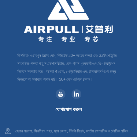
জিনজিয়াং এয়ারপুল ফিল্টার কোং, লিমিটেড 30+ বছরের দক্ষতা এবং 33টি পেটেন্টের
সাথে উচ্চ-দক্ষতা বায়ু সংক্ষেপক ফিল্টার, তেল-গ্যাস পৃথককারী এবং শিল্প ফিল্ট্রেশন
সিস্টেম সরবরাহ করে। আমরা পাওয়ার, পেট্রোলিয়াম এবং রাসায়নিক শিল্পের জন্য
নির্ভরযোগ্য সমাধান প্রদান করি। 50+ দেশে বৈশ্বিক চালান।
যোগাযোগ করুন
হেনান প্রদেশ, সিনশিয়াং শহর, মুয়ে জেলা, নিউকি স্ট্রিট, জাতীয় রাসায়নিক ও ভৌতিক শক্তি