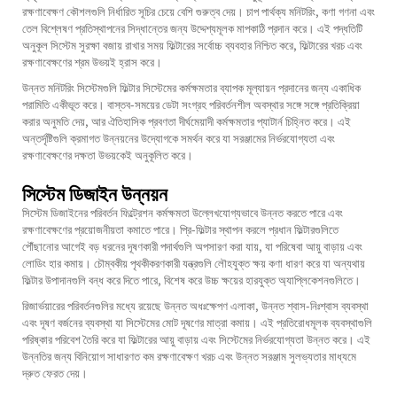
রক্ষণাবেক্ষণ কৌশলগুলি নির্ধারিত সূচির চেয়ে বেশি গুরুত্ব দেয়। চাপ পার্থক্য মনিটরিং, কণা গণনা এবং
তেল বিশ্লেষণ প্রতিস্থাপনের সিদ্ধান্তের জন্য উদ্দেশ্যমূলক মাপকাঠি প্রদান করে। এই পদ্ধতিটি
অনুকূল সিস্টেম সুরক্ষা বজায় রাখার সময় ফিল্টারের সর্বোচ্চ ব্যবহার নিশ্চিত করে, ফিল্টারের খরচ এবং
রক্ষণাবেক্ষণের শ্রম উভয়ই হ্রাস করে।
উন্নত মনিটরিং সিস্টেমগুলি ফিল্টার সিস্টেমের কর্মক্ষমতার ব্যাপক মূল্যায়ন প্রদানের জন্য একাধিক
পরামিতি একীভূত করে। বাস্তব-সময়ের ডেটা সংগ্রহ পরিবর্তনশীল অবস্থার সঙ্গে সঙ্গে প্রতিক্রিয়া
করার অনুমতি দেয়, আর ঐতিহাসিক প্রবণতা দীর্ঘমেয়াদী কর্মক্ষমতার প্যাটার্ন চিহ্নিত করে। এই
অন্তর্দৃষ্টিগুলি ক্রমাগত উন্নয়নের উদ্যোগকে সমর্থন করে যা সরঞ্জামের নির্ভরযোগ্যতা এবং
রক্ষণাবেক্ষণের দক্ষতা উভয়কেই অনুকূলিত করে।
সিস্টেম ডিজাইন উন্নয়ন
সিস্টেম ডিজাইনের পরিবর্তন ফিল্ট্রেশন কর্মক্ষমতা উল্লেখযোগ্যভাবে উন্নত করতে পারে এবং
রক্ষণাবেক্ষণের প্রয়োজনীয়তা কমাতে পারে। প্রি-ফিল্টার স্থাপন করলে প্রধান ফিল্টারগুলিতে
পৌঁছানোর আগেই বড় ধরনের দূষণকারী পদার্থগুলি অপসারণ করা যায়, যা পরিষেবা আয়ু বাড়ায় এবং
লোডিং হার কমায়। চৌম্বকীয় পৃথকীকরণকারী যন্ত্রগুলি লৌহযুক্ত ক্ষয় কণা ধারণ করে যা অন্যথায়
ফিল্টার উপাদানগুলি বন্ধ করে দিতে পারে, বিশেষ করে উচ্চ ক্ষয়ের হারযুক্ত অ্যাপ্লিকেশনগুলিতে।
রিজার্ভয়ারের পরিবর্তনগুলির মধ্যে রয়েছে উন্নত অধঃক্ষেপণ এলাকা, উন্নত শ্বাস-নিঃশ্বাস ব্যবস্থা
এবং দূষণ বর্জনের ব্যবস্থা যা সিস্টেমের মোট দূষণের মাত্রা কমায়। এই প্রতিরোধমূলক ব্যবস্থাগুলি
পরিষ্কার পরিবেশ তৈরি করে যা ফিল্টারের আয়ু বাড়ায় এবং সিস্টেমের নির্ভরযোগ্যতা উন্নত করে। এই
উন্নতির জন্য বিনিয়োগ সাধারণত কম রক্ষণাবেক্ষণ খরচ এবং উন্নত সরঞ্জাম সুলভ্যতার মাধ্যমে
দ্রুত ফেরত দেয়।