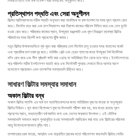
নির্ভরযোগ্যতা এবং রক্ষণাবেক্ষণ খরচ উভয়কেই অনুকূলিত করে।
প্রতিস্থাপন পদ্ধতি এবং সেরা অনুশীলন
ফিল্টার প্রতিস্থাপনের সঠিক পদ্ধতি অনুসরণ করা আবশ্যিক যা রক্ষণাবেক্ষণের সময় দূষণ প্রবেশ রোধ
করে। সিস্টেম বন্ধ করা এবং চাপ নিষ্কাশন করা নিরাপদ কাজের পরিবেশ নিশ্চিত করে এবং তেল ফুটো
হওয়া রোধ করে। পরিষ্কার কাজের স্থান, উপযুক্ত যন্ত্রপাতি এবং দূষণ নিয়ন্ত্রণ ব্যবস্থা ফিল্টার
পরিবর্তনের সময় বিদেশী কণা প্রবেশের ঝুঁকি কমায়।
নতুন ফিল্টার উপাদানগুলিতে পূর্ব-পূরণ করা পরিষ্কার তেল সিস্টেম চালু হওয়ার সময় বাতাসের পকেট
এবং প্রাথমিক চাপ তরঙ্গ দূর করে। হাউজিং বোল্ট এবং ড্রেন প্লাগের জন্য উপযুক্ত টর্ক নির্দেশিকা
ফাঁস রোধ করে এবং সীল পৃষ্ঠগুলি ক্ষতি করা এড়ায় যা অতিরিক্ত টান থেকে হতে পারে। ইনস্টলেশনের
পরে পরিদর্শন সঠিক ইনস্টলেশন যাচাই করে এবং সিস্টেমটি পুনরায় সেবাতে ফিরে আসার আগে
মনোযোগ প্রয়োজন এমন তাৎক্ষণিক সমস্যাগুলি চিহ্নিত করে।
সাধারণ ফিল্টার সমস্যার সমাধান
অকাল ফিল্টার বন্ধ
অকাল ফিল্টার প্লাগিং এর অর্থ হল অ্যাপ্লিকেশনের জন্য অতিরিক্ত দূষণের মাত্রা বা অনুপযুক্ত
ফিল্টার নির্বাচন। মূল কারণ বিশ্লেষণে দূষণের উৎসগুলি পরীক্ষা করা হয়, যার মধ্যে রয়েছে দূষণ
প্রবেশের স্থান, অভ্যন্তরীণ ঘর্ষণজনিত কণা এবং তেলের ক্ষয়জাত উৎপাদন। এই মৌলিক
সমস্যাগুলি সমাধান করলে পুনরাবৃত্তি হওয়া সমস্যাগুলি প্রতিরোধ করা যায় এবং ফিল্টারের পরিষেবা
আয়ু উল্লেখযোগ্যভাবে বৃদ্ধি পায়।
তাপমাত্রার চরম মাত্রা, আর্দ্রতা এবং বায়ুবাহিত দূষকের মতো পরিবেশগত কারণগুলি ফিল্টার লোডিং