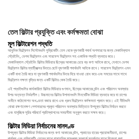
তেল ফিল্টার প্রযুক্তি এবং কর্মক্ষমতা বোঝা
মূল ফিল্টারেশন পদ্ধতি
আধুনিক ফিল্ট্রেশন সিস্টেমগুলি লুব্রিকেটিং তেল থেকে দূষণকারী পদার্থ অপসারণের জন্য মেকানিক্যাল
স্ট্রেইনিং, ডেপথ ফিল্ট্রেশন এবং সারফেস ফিল্ট্রেশন সহ একাধিক পদ্ধতি ব্যবহার করে।
মেকানিক্যাল স্ট্রেইনিং ফিল্টার মিডিয়ার ছিদ্রের আকারের চেয়ে বড় কণা আটকে রাখে, যেখানে ডেপথ
ফিল্ট্রেশন ফিল্টার ম্যাট্রিক্সের ভিতরে ছোট দূষণকারী পদার্থগুলি আটকে রাখে। সারফেস ফিল্ট্রেশন এমন
একটি বাধা তৈরি করে যা দূষণকারী পদার্থগুলির ভিতর দিয়ে যাওয়া রোধ করে এবং সময়ের সাথে সাথে
ফিল্ট্রেশন দক্ষতা বৃদ্ধির জন্য একটি ফিল্টার কেক তৈরি করে।
এই পদ্ধতিগুলির কার্যকারিতা ফিল্টার মিডিয়ার গুণমান, ছিদ্রের আকারের বন্টন এবং পরিচালন অবস্থার
উপর অত্যন্ত নির্ভরশীল। উচ্চমানের ফিল্টার উপাদানগুলি সিনথেটিক মিডিয়া ব্যবহার করে যা চাপের
অধীনে কাঠামোগত অখণ্ডতা বজায় রাখে এবং ধ্রুব ফিল্ট্রেশন কর্মক্ষমতা প্রদান করে। এই নীতিগুলি
বোঝা রক্ষণাবেক্ষণ পেশাদারদের প্রকৃত পরিচালন অবস্থার ভিত্তিতে উপযুক্ত ফিল্টার নির্বাচন করতে
এবং যাদৃচ্ছিক সূচির পরিবর্তে প্রতিস্থাপনের সময়সীমা অনুকূল করতে সক্ষম করে।
ফিল্টার মিডিয়া নির্বাচনের মানদণ্ড
উপযুক্ত ফিল্টার মিডিয়া নির্বাচনের জন্য কণা আকারের বন্টন, প্রবাহের হারের প্রয়োজনীয়তা, চাপের
পার্থক্য এবং লুব্রিকেটিং তেলের সাথে রাসায়নিক সামঞ্জস্য সম্পর্কে সতর্কতার সাথে বিবেচনা করা