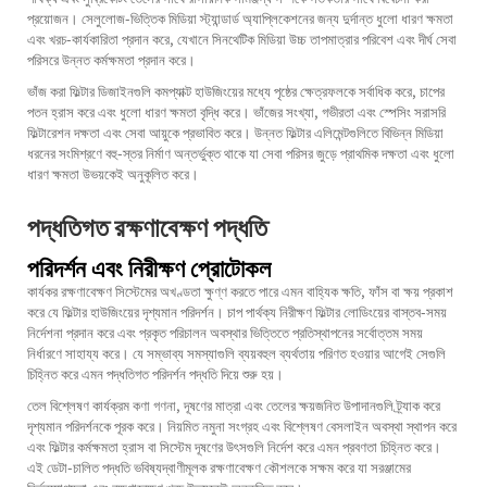
প্রয়োজন। সেলুলোজ-ভিত্তিক মিডিয়া স্ট্যান্ডার্ড অ্যাপ্লিকেশনের জন্য দুর্দান্ত ধুলো ধারণ ক্ষমতা
এবং খরচ-কার্যকারিতা প্রদান করে, যেখানে সিনথেটিক মিডিয়া উচ্চ তাপমাত্রার পরিবেশ এবং দীর্ঘ সেবা
পরিসরে উন্নত কর্মক্ষমতা প্রদান করে।
ভাঁজ করা ফিল্টার ডিজাইনগুলি কমপ্যাক্ট হাউজিংয়ের মধ্যে পৃষ্ঠের ক্ষেত্রফলকে সর্বাধিক করে, চাপের
পতন হ্রাস করে এবং ধুলো ধারণ ক্ষমতা বৃদ্ধি করে। ভাঁজের সংখ্যা, গভীরতা এবং স্পেসিং সরাসরি
ফিল্টারেশন দক্ষতা এবং সেবা আয়ুকে প্রভাবিত করে। উন্নত ফিল্টার এলিমেন্টগুলিতে বিভিন্ন মিডিয়া
ধরনের সংমিশ্রণে বহু-স্তর নির্মাণ অন্তর্ভুক্ত থাকে যা সেবা পরিসর জুড়ে প্রাথমিক দক্ষতা এবং ধুলো
ধারণ ক্ষমতা উভয়কেই অনুকূলিত করে।
পদ্ধতিগত রক্ষণাবেক্ষণ পদ্ধতি
পরিদর্শন এবং নিরীক্ষণ প্রোটোকল
কার্যকর রক্ষণাবেক্ষণ সিস্টেমের অখণ্ডতা ক্ষুণ্ণ করতে পারে এমন বাহ্যিক ক্ষতি, ফাঁস বা ক্ষয় প্রকাশ
করে যে ফিল্টার হাউজিংয়ের দৃশ্যমান পরিদর্শন। চাপ পার্থক্য নিরীক্ষণ ফিল্টার লোডিংয়ের বাস্তব-সময়
নির্দেশনা প্রদান করে এবং প্রকৃত পরিচালন অবস্থার ভিত্তিতে প্রতিস্থাপনের সর্বোত্তম সময়
নির্ধারণে সাহায্য করে। যে সম্ভাব্য সমস্যাগুলি ব্যয়বহুল ব্যর্থতায় পরিণত হওয়ার আগেই সেগুলি
চিহ্নিত করে এমন পদ্ধতিগত পরিদর্শন পদ্ধতি দিয়ে শুরু হয়।
তেল বিশ্লেষণ কার্যক্রম কণা গণনা, দূষণের মাত্রা এবং তেলের ক্ষয়জনিত উপাদানগুলি ট্র্যাক করে
দৃশ্যমান পরিদর্শনকে পূরক করে। নিয়মিত নমুনা সংগ্রহ এবং বিশ্লেষণ বেসলাইন অবস্থা স্থাপন করে
এবং ফিল্টার কর্মক্ষমতা হ্রাস বা সিস্টেম দূষণের উৎসগুলি নির্দেশ করে এমন প্রবণতা চিহ্নিত করে।
এই ডেটা-চালিত পদ্ধতি ভবিষ্যদ্বাণীমূলক রক্ষণাবেক্ষণ কৌশলকে সক্ষম করে যা সরঞ্জামের