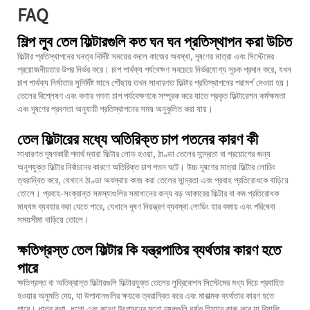
FAQ
শিল্প লুব তেল ফিল্টারগুলি কত ঘন ঘন প্রতিস্থাপন করা উচিত
ফিল্টার প্রতিস্থাপনের ঘনত্ব নির্দিষ্ট সময়ের বদলে কাজের অবস্থা, দূষণের মাত্রা এবং সিস্টেমের
প্রয়োজনীয়তার উপর নির্ভর করে। চাপ পার্থক্য পর্যবেক্ষণ সবচেয়ে নির্ভরযোগ্য সূচক প্রদান করে, যখন
চাপ পার্থক্য নির্মাতার সুনির্দিষ্ট মানে পৌঁছায় তখন সাধারণত ফিল্টার প্রতিস্থাপনের পরামর্শ দেওয়া হয়।
তেলের বিশ্লেষণ এবং কণার গণনা চাপ পর্যবেক্ষণকে সম্পূরক করে যাতে প্রকৃত ফিল্টারেশন কর্মক্ষমতা
এবং দূষণের প্রবণতা অনুযায়ী প্রতিস্থাপনের সময় অনুকূলিত করা যায়।
তেল ফিল্টারের মধ্যে অতিরিক্ত চাপ পতনের কারণ কী
সাধারণত দূষণকারী পদার্থ দ্বারা ফিল্টার লোড হওয়া, ঠাণ্ডা তেলের সান্দ্রতা বা প্রয়োগের জন্য
অনুপযুক্ত ফিল্টার নির্বাচনের কারণে অতিরিক্ত চাপ পতন ঘটে। উচ্চ দূষণের মাত্রা ফিল্টার লোডিং
ত্বরান্বিত করে, যেখানে ঠাণ্ডা অবস্থায় কাজ করা তেলের সান্দ্রতা এবং প্রবাহ প্রতিরোধকে বাড়িয়ে
তোলে। প্রবাহ-সংক্রান্ত সমস্যাগুলির সমাধানের জন্য বড় আকারের ফিল্টার বা কম প্রতিরোধক
মাধ্যম ব্যবহার করা যেতে পারে, যেখানে দূষণ নিয়ন্ত্রণ ব্যবস্থা লোডিং হার কমায় এবং পরিষেবা
সময়সীমা বাড়িয়ে তোলে।
ক্ষতিগ্রস্ত তেল ফিল্টার কি যন্ত্রপাতির ব্যর্থতার কারণ হতে
পারে
ক্ষতিগ্রস্ত বা অতিক্রান্ত ফিল্টারগুলি ফিল্টারযুক্ত তেলের লুব্রিকেশন সিস্টেমের মধ্য দিয়ে প্রবাহিত
হওয়ার অনুমতি দেয়, যা উপাদানগুলির ক্ষয়কে ত্বরান্বিত করে এবং মারাত্মক ব্যর্থতার কারণ হতে
পারে। ধাতব কণা, ধুলো এবং জারণ উৎপাদনের মতো দূষকগুলি ঘর্ষক হিসাবে কাজ করে যা বিয়ারিং