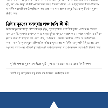
পৃষ্ঠ, সিল এবং নির্ভুল উপাদানগুলিকে ক্ষতি করে। নিয়মিত পরীক্ষা এবং উপযুক্ত রক্ষণাবেক্ষণ ফিল্টার-
সম্পর্কিত যন্ত্রপাতির ক্ষতি প্রতিরোধ করে এবং সেবা সময়কালের মধ্যে নির্ভরযোগ্য সিস্টেম সুরক্ষা
নিশ্চিত করে।
ফিল্টার দূষণের সমস্যার লক্ষণগুলি কী কী
ফিল্টারের দূষণের সমস্যা চাপের পার্থক্য বৃদ্ধি, প্রতিস্থাপনের সময়সীমা হ্রাস, তেলের রঙ পরিবর্তন
এবং তেল বিশ্লেষণের ফলাফলে কণার মাত্রা বৃদ্ধির মাধ্যমে প্রকাশ পায়। দৃশ্যমান পরীক্ষায় বাহ্যিক
দূষণের উৎসগুলি চিহ্নিত করা যেতে পারে, যেখানে চাপ মনিটরিং ফিল্টারের লোডিং অগ্রগতি নির্দেশ
করে। তেল বিশ্লেষণ দূষণের বিস্তারিত বৈশিষ্ট্য প্রদান করে যা নির্দিষ্ট সমস্যাগুলি চিহ্নিত করে এবং
শুধুমাত্র লক্ষণগুলির পরিবর্তে মূল কারণগুলি সমাধানের জন্য সংশোধনমূলক পদক্ষেপগুলি নির্দেশ করে।
পূর্ববর্তী:
আপনার লুব অয়েল ফিল্টার প্রতিস্থাপনের প্রয়োজন হয়েছে এমন শীর্ষ 5 লক্ষণ
পরবর্তী:
বায়ু কম্প্রেসার বায়ু ফিল্টার রক্ষণাবেক্ষণ: অপরিহার্য টিপস