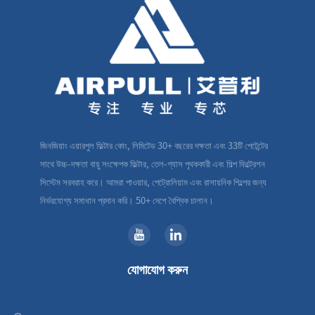
জিনজিয়াং এয়ারপুল ফিল্টার কোং, লিমিটেড 30+ বছরের দক্ষতা এবং 33টি পেটেন্টের
সাথে উচ্চ-দক্ষতা বায়ু সংক্ষেপক ফিল্টার, তেল-গ্যাস পৃথককারী এবং শিল্প ফিল্ট্রেশন
সিস্টেম সরবরাহ করে। আমরা পাওয়ার, পেট্রোলিয়াম এবং রাসায়নিক শিল্পের জন্য
নির্ভরযোগ্য সমাধান প্রদান করি। 50+ দেশে বৈশ্বিক চালান।
যোগাযোগ করুন