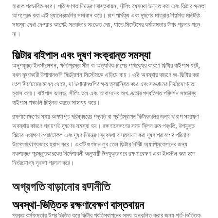
হারকে প্রভাবিত করে। পরিবেশগত নিয়ন্ত্রণ বাস্তবায়ন, সীলিং ব্যবস্থা উন্নত করা এবং ফিল্টার ক্ষমতা
আপগ্রেড করা এই চ্যালেঞ্জগুলির সমাধান করে। চাপ পার্থক্য এবং দূষণের মাত্রার নিয়মিত মনিটরিং
সমস্যা দেখা দেওয়ার আগেই সতর্কতার সংকেত দেয়, যাতে সিস্টেমের কর্মক্ষমতার উপর প্রভাব পড়ে
না।
ফিল্টার বাইপাস এবং দূষণ সংক্রান্ত সমস্যা
অনুপযুক্ত ইনস্টলেশন, ক্ষতিগ্রস্ত সীল বা অত্যধিক চাপের পার্থক্যের কারণে ফিল্টার বাইপাস ঘটে,
যখন দূষণকারী উপাদানগুলি ফিল্ট্রেশন সিস্টেমকে এড়িয়ে যায়। এই অবস্থার কারণে অ-ফিল্টার করা
তেল সিস্টেমের মধ্যে ঘোরে, যা উপাদানগুলির ক্ষয় ত্বরান্বিত করে এবং সরঞ্জামের নির্ভরযোগ্যতা
হ্রাস করে। বাইপাস ভালভ, সীলিং তল এবং আবাসনের অখণ্ডতার পদ্ধতিগত পরিদর্শন সম্ভাব্য
বাইপাস পথগুলি চিহ্নিত করতে সাহায্য করে।
রক্ষণাবেক্ষণের সময় অপর্যাপ্ত পরিষ্কারের পদ্ধতি বা প্রতিস্থাপন ফিল্টারগুলির জন্য খারাপ সংরক্ষণ
অবস্থার কারণে প্রায়শই দূষণের সমস্যা হয়। রক্ষণাবেক্ষণের সময় ক্লিন রুম পদ্ধতি, উপযুক্ত
ফিল্টার সংরক্ষণ প্রোটোকল এবং দূষণ নিয়ন্ত্রণ ব্যবস্থা বাস্তবায়ন করা দূষণ প্রবেশের পরিমাণ
উল্লেখযোগ্যভাবে হ্রাস করে। একটি গুণমান
লুব তেল ফিল্টার
নির্দিষ্ট অ্যাপ্লিকেশনের জন্য
নকশাকৃত প্রস্তুতকারকের নির্দেশাবলী অনুযায়ী উপযুক্তভাবে রক্ষণাবেক্ষণ এবং ইনস্টল করা হলে
নির্ভরযোগ্য সুরক্ষা প্রদান করে।
অগ্রগতি বাড়ানোর রणনীতি
অবস্থা-ভিত্তিক রক্ষণাবেক্ষণ বাস্তবায়ন
প্রকৃত কর্মক্ষমতার উপর ভিত্তি করে ফিল্টার প্রতিস্থাপনের সময় অনুকূলিত করার জন্য শর্ত-ভিত্তিক