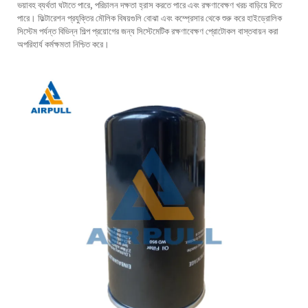
ভয়াবহ ব্যর্থতা ঘটাতে পারে, পরিচালন দক্ষতা হ্রাস করতে পারে এবং রক্ষণাবেক্ষণ খরচ বাড়িয়ে দিতে
পারে। ফিল্টারেশন প্রযুক্তির মৌলিক বিষয়গুলি বোঝা এবং কম্প্রেসার থেকে শুরু করে হাইড্রোলিক
সিস্টেম পর্যন্ত বিভিন্ন শিল্প প্রয়োগের জন্য সিস্টেমেটিক রক্ষণাবেক্ষণ প্রোটোকল বাস্তবায়ন করা
অপরিহার্য কর্মক্ষমতা নিশ্চিত করে।