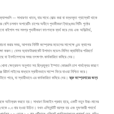
্যাপগুলি — সাধারণত ধাতব, যার সাথে মোল্ড করা বা বন্ধনকৃত গ্যাস্কেট থাকে
 বেশি চলমান অপারেটিং চাপের অধীনে পৃথকীকরণ ট্যাঙ্কের সিটিং পৃষ্ঠের
নো বাইপাস পথ সমগ্র পৃথকীকরণ ফাংশনকে ব্যর্থ করে দেয় এবং অফিল্টার্ড,
োচনা করার সময়, আপনার নির্দিষ্ট কম্প্রেসর মডেলের সাপেক্ষে এন্ড ক্যাপের
্ষা করুন। যেসব অ্যাফটারমার্কেট উপাদান মডেল-মিলিত জ্যামিতির পরিবর্তে
েছে যা ইনস্টলেশনের সময় তৎক্ষণাৎ কার্যকারিতা কমিয়ে দেয়।
 খোলা ক্ষেত্রফল অনুপাত সহ ছিদ্রযুক্ত ইস্পাত কোরগুলি চাপ পার্থক্যের কারণে
 রিটার্ন লাইনের মাধ্যমে স্বাধীনভাবে সাম্পে ফিরে যাওয়া নিশ্চিত করে।
ঘটাতে পারে, যা স্থায়ীভাবে এর কার্যকারিতা কমিয়ে দেয়।
স্ক্রু কম্প্রেসারের জন্য
 মোটরকে অতিক্রম করতে হয়। সাধারণ ডিজাইন প্রবাহ হারে, একটি নতুন উচ্চ-মানের
.১ থেকে ০.৩ বার হওয়া উচিত। যখন এলিমেন্টটি বয়স্ক হয় এবং দূষণকারী পদার্থে
 পার্থক্য ০.৮ থেকে ১.০ বার পৌঁছালে এলিমেন্ট প্রতিস্থাপনের পরামর্শ দেন, যদিও