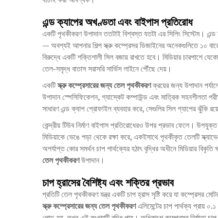
এন্ড ক্যাপের অখণ্ডতা এবং বাইপাস প্রতিরোধ
একটি পৃথকীকরণ উপাদান ততটাই বিশ্বস্ত যতটা এর সিলিং সিস্টেম। এন্ড ক
— অবশ্যই আপনার শিল্প স্ক্রু কম্প্রেসর ডিজাইনের অনেকগুলিতে ১০ বারের
বিরুদ্ধে একটি শক্তিশালী সিল বজায় রাখতে হবে। মিডিয়ার চারপাশে যেকো
তেল-সমৃদ্ধ বাতাস সরাসরি সার্ভিস লাইনে পৌঁছে দেয়।
একটি
স্ক্রু কম্প্রেসারের জন্য তেল পৃথকীকরণ
ক্রয়ের জন্য উপাদান পর্যাল
উপাদান স্পেসিফিকেশন, গ্যাস্কেট কম্পাউন্ড এবং মাত্রিক সহনশীলতা পরীক
সাধারণ এন্ড ক্যাপ প্রোফাইল ব্যবহার করে, সেগুলির সিল গ্যাপের ঝুঁকি রয়
কেন্দ্রীয় টিউব নির্মাণ বাইপাস প্রতিরোধেরও উপর প্রভাব ফেলে। উপযুক্ত
মিডিয়াকে ভেঙে পড়া থেকে রক্ষা করে, একইসাথে পৃথকীকৃত তেলটি স্ক্যাভেঞ্জ
অপর্যাপ্ত কোর সমর্থন চাপ পার্থক্যের হঠাৎ বৃদ্ধির অধীনে মিডিয়ার বিকৃতি 
তেল পৃথকীকরণ
উপাদান।
চাপ হ্রাসের বৈশিষ্ট্য এবং শক্তির প্রভাব
প্রতিটি তেল পৃথকীকরণ যন্ত্র একটি চাপ হ্রাস সৃষ্টি করে যা কম্প্রেসর
স্ক্রু কম্প্রেসারের জন্য তেল পৃথকীকরণ
এলিমেন্টের চাপ পার্থক্য প্রায় ০
লোড হয়, তখন এই সংখ্যাটি বৃদ্ধি পায়। অধিকাংশ কম্প্রেসর নির্মাতা চাপ