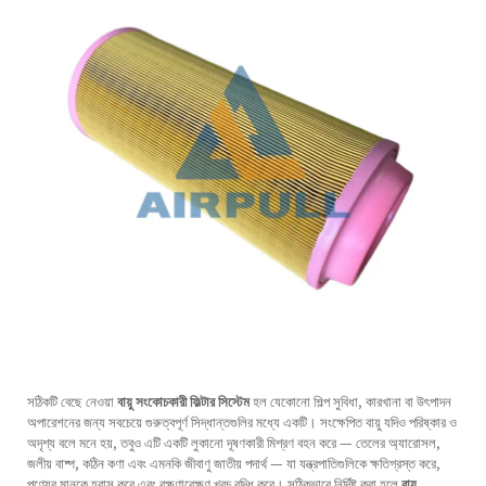
সঠিকটি বেছে নেওয়া
বায়ু সংকোচকারী ফিল্টার সিস্টেম
হল যেকোনো শিল্প সুবিধা, কারখানা বা উৎপাদন
অপারেশনের জন্য সবচেয়ে গুরুত্বপূর্ণ সিদ্ধান্তগুলির মধ্যে একটি। সংক্ষেপিত বায়ু যদিও পরিষ্কার ও
অদৃশ্য বলে মনে হয়, তবুও এটি একটি লুকানো দূষণকারী মিশ্রণ বহন করে — তেলের অ্যারোসল,
জলীয় বাষ্প, কঠিন কণা এবং এমনকি জীবাণু জাতীয় পদার্থ — যা যন্ত্রপাতিগুলিকে ক্ষতিগ্রস্ত করে,
পণ্যের মানকে হ্রাস করে এবং রক্ষণাবেক্ষণ খরচ বৃদ্ধি করে। সঠিকভাবে নির্দিষ্ট করা হলে
বায়ু