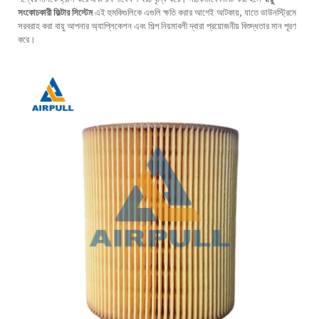
সংকোচকারী ফিল্টার সিস্টেম
এই হুমকিগুলিকে এগুলি ক্ষতি করার আগেই আটকায়, যাতে ডাউনস্ট্রিমে
সরবরাহ করা বায়ু আপনার অ্যাপ্লিকেশন এবং শিল্প নিয়মাবলী দ্বারা প্রয়োজনীয় বিশুদ্ধতার মান পূরণ
করে।