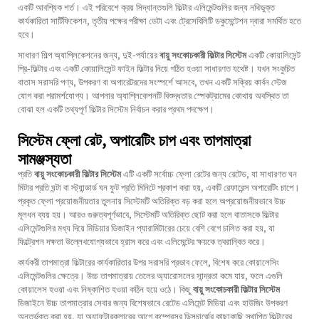
একটি আবশ্যিক শর্ত। এই পরিবেশে ক্রয় সিদ্ধান্তগুলি ফিল্টার এলিমেন্টগুলির জন্য নথিভুক্ত
কার্যকারিতা সার্টিফিকেশন, তৃতীয় পক্ষের পরীক্ষা ডেটা এবং ট্রেসেবিলিটি ডকুমেন্টেশন দ্বারা সমর্থিত হতে
হবে।
সাধারণ শিল্প অ্যাপ্লিকেশনের জন্য, দুই-পর্যায়ের
বায়ু সংকোচকারী ফিল্টার সিস্টেম
একটি কোয়ালিসেন্ট
প্রি-ফিল্টার এবং একটি কোয়ালিসেন্ট ফাইন ফিল্টার নিয়ে গঠিত হওয়া সাধারণত যথেষ্ট। যখন সংকুচিত
বাতাস সরাসরি পণ্য, উপকরণ বা অপারেটরদের সংস্পর্শে আসবে, তখন একটি সক্রিয় কার্বন স্টেজ
যোগ করা পরামর্শযোগ্য। আপনার অ্যাপ্লিকেশনটি বিশুদ্ধতার স্পেকট্রামের কোথায় অবস্থিত তা
বোঝা হল একটি তথ্যপূর্ণ ফিল্টার সিস্টেম নির্বাচন করার প্রথম পদক্ষেপ।
সিস্টেম ফ্লো রেট, অপারেটিং চাপ এবং তাপমাত্রা
সামঞ্জস্যতা
প্রতি
বায়ু সংকোচকারী ফিল্টার সিস্টেম
এটি একটি সর্বোচ্চ ফ্লো রেটের জন্য রেটেড, যা সাধারণত ঘন
মিটার প্রতি ঘন্টা বা স্ট্যান্ডার্ড ঘন ফুট প্রতি মিনিটে প্রকাশ করা হয়, একটি রেফারেন্স অপারেটিং চাপে।
প্রকৃত ফ্লো প্রয়োজনীয়তার তুলনায় সিস্টেমটি অতিরিক্ত বড় করা হলে অপ্রয়োজনীয়ভাবে উচ্চ
মূলধন ব্যয় হয়। আরও গুরুত্বপূর্ণভাবে, সিস্টেমটি অতিরিক্ত ছোট করা হলে বাতাসকে ফিল্টার
এলিমেন্টগুলির মধ্য দিয়ে মিডিয়ার ডিজাইন প্যারামিটারের চেয়ে বেশি বেগে চালিত করা হয়, যা
ফিল্ট্রেশন দক্ষতা উল্লেখযোগ্যভাবে হ্রাস করে এবং এলিমেন্টের ক্ষয়কে ত্বরান্বিত করে।
কার্যকরী তাপমাত্রা ফিল্টারের কার্যকারিতার উপর সরাসরি প্রভাব ফেলে, বিশেষ করে কোয়ালেসিং
এলিমেন্টগুলির ক্ষেত্রে। উচ্চ তাপমাত্রায় তেলের অ্যারোসলের সান্দ্রতা কমে যায়, ফলে এগুলি
কোয়ালেস হওয়া এবং নিষ্কাশিত হওয়া কঠিন হয়ে ওঠে। কিছু
বায়ু সংকোচকারী ফিল্টার সিস্টেম
ডিজাইনে উচ্চ তাপমাত্রার সেবার জন্য বিশেষভাবে রেটেড এলিমেন্ট মিডিয়া এবং হাউজিং উপকরণ
অন্তর্ভুক্ত করা হয়, যা অ্যাফটারকুলারের আগে কম্প্রেসর ডিসচার্জের কাছাকাছি স্থাপিত ফিল্টারের