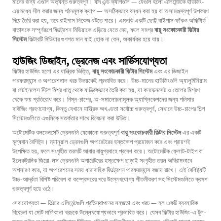
মানের জন্য এগুলি অত্যন্ত গুরুত্বপূর্ণ। যদি এন্ড ক্যাপগুলি — যেগুলি হলো এলিমেন্টকে হাউজিং-
এর মধ্যে সীল করার জন্য গঠনমূলক ক্যাপ — অসঠিকভাবে বন্ধন করা হয় বা অসামঞ্জস্যপূর্ণ উপকরণ
দিয়ে তৈরি করা হয়, তবে বাইপাস লিকেজ ঘটতে পারে। এমনকি একটি ছোট্ট বাইপাস ফাঁকও অফিল্টার্ড
বাতাসকে সম্পূর্ণরূপে ফিল্ট্রেশন মিডিয়াকে এড়িয়ে যেতে দেয়, ফলে সমগ্র
বায়ু সংকোচকারী ফিল্টার
সিস্টেম
ফিল্টারটি মিডিয়ার গুণগত মান যাই হোক না কেন, অকার্যকর হয়ে যায়।
হাউজিং ডিজাইন, ড্রেনেজ এবং সার্ভিসযোগ্যতা
ফিল্টার হাউজিং হলো এর যান্ত্রিক ভিত্তি,
বায়ু সংকোচকারী ফিল্টার সিস্টেম
এবং এর ডিজাইন
পারফরম্যান্স ও অপারেশনাল খরচ উভয়কেই প্রভাবিত করে। উচ্চ-মানের হাউজিংগুলি অ্যালুমিনিয়াম
বা স্টেইনলেস স্টিল মিশ্র ধাতু থেকে যান্ত্রিকভাবে তৈরি করা হয়, যা কনডেনসেট ও তেলের মিশ্রণ
থেকে ক্ষয় প্রতিরোধ করে। নিম্ন-চাপের, অ-সমালোচনামূলক অ্যাপ্লিকেশনের জন্য পলিমার
হাউজিং গ্রহণযোগ্য, কিন্তু যেখানে যান্ত্রিক অখণ্ডতা সর্বোচ্চ গুরুত্বপূর্ণ, সেখানে উচ্চ-চাপের শিল্প
সিস্টেমগুলিতে এগুলিকে সতর্কতার সাথে বিবেচনা করা উচিত।
অটোমেটিক কনডেনসেট ড্রেনগুলি যেকোনো গুরুত্বপূর্ণ
বায়ু সংকোচকারী ফিল্টার সিস্টেম
এর একটি
মূল্যবান বৈশিষ্ট্য। ম্যানুয়াল ড্রেনগুলি অপারেটরের হস্তক্ষেপ প্রয়োজন করে এবং প্রায়শই
উপেক্ষিত হয়, ফলে সংগৃহীত তরলটি আবার বায়ুপ্রবাহে প্রবেশ করে। অটোমেটিক ফ্লোট-টাইপ বা
ইলেকট্রনিক জিরো-লস ড্রেনগুলি অপারেটরের হস্তক্ষেপ ছাড়াই সংগৃহীত তরল অবিরামভাবে
অপসারণ করে, যা অপারেশনের সময় ধারাবাহিক ফিল্ট্রেশন পারফরম্যান্স বজায় রাখে। এই বৈশিষ্ট্যটি
উচ্চ-আর্দ্রতা বিশিষ্ট পরিবেশ বা কম্প্রেসরের পরে উল্লেখযোগ্য শীতলীকরণ সহ সিস্টেমগুলিতে ক্রমশ
গুরুত্বপূর্ণ হয়ে ওঠে।
সেবাযোগ্যতা — ফিল্টার এলিমেন্টগুলি প্রতিস্থাপনের সহজতা এবং খরচ — হল একটি ব্যবহারিক
বিবেচনা যা মোট মালিকানা খরচকে উল্লেখযোগ্যভাবে প্রভাবিত করে। যেসব ফিল্টার হাউজিং-এ টুল-