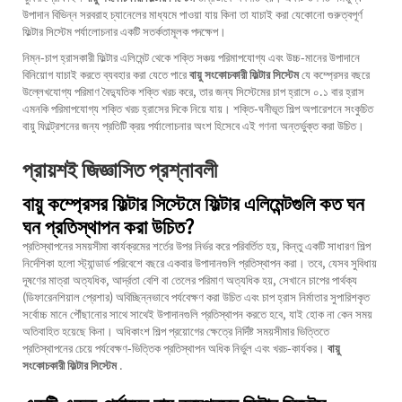
উপাদান বিভিন্ন সরবরাহ চ্যানেলের মাধ্যমে পাওয়া যায় কিনা তা যাচাই করা যেকোনো গুরুত্বপূর্ণ
ফিল্টার সিস্টেম পর্যালোচনার একটি সতর্কতামূলক পদক্ষেপ।
নিম্ন-চাপ হ্রাসকারী ফিল্টার এলিমেন্ট থেকে শক্তি সঞ্চয় পরিমাপযোগ্য এবং উচ্চ-মানের উপাদানে
বিনিয়োগ যাচাই করতে ব্যবহার করা যেতে পারে
বায়ু সংকোচকারী ফিল্টার সিস্টেম
যে কম্প্রেসর বছরে
উল্লেখযোগ্য পরিমাণ বৈদ্যুতিক শক্তি খরচ করে, তার জন্য সিস্টেমের চাপ হ্রাসে ০.১ বার হ্রাস
এমনকি পরিমাপযোগ্য শক্তি খরচ হ্রাসের দিকে নিয়ে যায়। শক্তি-ঘনীভূত শিল্প অপারেশনে সংকুচিত
বায়ু ফিল্ট্রেশনের জন্য প্রতিটি ক্রয় পর্যালোচনার অংশ হিসেবে এই গণনা অন্তর্ভুক্ত করা উচিত।
প্রায়শই জিজ্ঞাসিত প্রশ্নাবলী
বায়ু কম্প্রেসর ফিল্টার সিস্টেমে ফিল্টার এলিমেন্টগুলি কত ঘন
ঘন প্রতিস্থাপন করা উচিত?
প্রতিস্থাপনের সময়সীমা কার্যক্রমের শর্তের উপর নির্ভর করে পরিবর্তিত হয়, কিন্তু একটি সাধারণ শিল্প
নির্দেশিকা হলো স্ট্যান্ডার্ড পরিবেশে বছরে একবার উপাদানগুলি প্রতিস্থাপন করা। তবে, যেসব সুবিধায়
দূষণের মাত্রা অত্যধিক, আর্দ্রতা বেশি বা তেলের পরিমাণ অত্যধিক হয়, সেখানে চাপের পার্থক্য
(ডিফারেনশিয়াল প্রেশার) অবিচ্ছিন্নভাবে পর্যবেক্ষণ করা উচিত এবং চাপ হ্রাস নির্মাতার সুপারিশকৃত
সর্বোচ্চ মানে পৌঁছানোর সাথে সাথেই উপাদানগুলি প্রতিস্থাপন করতে হবে, যাই হোক না কেন সময়
অতিবাহিত হয়েছে কিনা। অধিকাংশ শিল্প প্রয়োগের ক্ষেত্রে নির্দিষ্ট সময়সীমার ভিত্তিতে
প্রতিস্থাপনের চেয়ে পর্যবেক্ষণ-ভিত্তিক প্রতিস্থাপন অধিক নির্ভুল এবং খরচ-কার্যকর।
বায়ু
সংকোচকারী ফিল্টার সিস্টেম
.