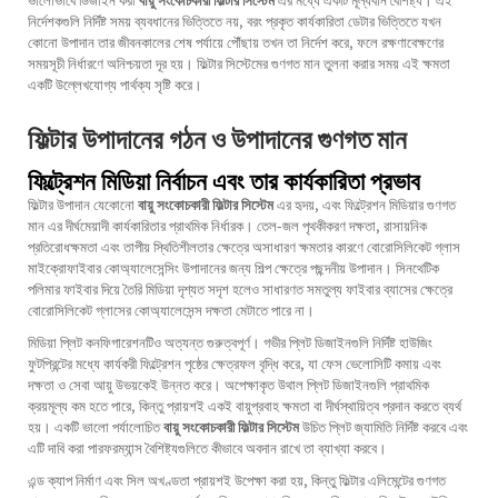
নির্দেশকগুলি নির্দিষ্ট সময় ব্যবধানের ভিত্তিতে নয়, বরং প্রকৃত কার্যকারিতা ডেটার ভিত্তিতে যখন
কোনো উপাদান তার জীবনকালের শেষ পর্যায়ে পৌঁছায় তখন তা নির্দেশ করে, ফলে রক্ষণাবেক্ষণের
সময়সূচী নির্ধারণে অনিশ্চয়তা দূর হয়। ফিল্টার সিস্টেমের গুণগত মান তুলনা করার সময় এই ক্ষমতা
একটি উল্লেখযোগ্য পার্থক্য সৃষ্টি করে।
ফিল্টার উপাদানের গঠন ও উপাদানের গুণগত মান
ফিল্ট্রেশন মিডিয়া নির্বাচন এবং তার কার্যকারিতা প্রভাব
ফিল্টার উপাদান যেকোনো
বায়ু সংকোচকারী ফিল্টার সিস্টেম
এর হৃদয়, এবং ফিল্ট্রেশন মিডিয়ার গুণগত
মান এর দীর্ঘমেয়াদী কার্যকারিতার প্রাথমিক নির্ধারক। তেল-জল পৃথকীকরণ দক্ষতা, রাসায়নিক
প্রতিরোধক্ষমতা এবং তাপীয় স্থিতিশীলতার ক্ষেত্রে অসাধারণ ক্ষমতার কারণে বোরোসিলিকেট গ্লাস
মাইক্রোফাইবার কোঅ্যালেসেন্সিং উপাদানের জন্য শিল্প ক্ষেত্রে পছন্দনীয় উপাদান। সিনথেটিক
পলিমার ফাইবার দিয়ে তৈরি মিডিয়া দৃশ্যত সদৃশ হলেও সাধারণত সমতুল্য ফাইবার ব্যাসের ক্ষেত্রে
বোরোসিলিকেট গ্লাসের কোঅ্যালেসেন্স দক্ষতা মেটাতে পারে না।
মিডিয়া প্লিট কনফিগারেশনটিও অত্যন্ত গুরুত্বপূর্ণ। গভীর প্লিট ডিজাইনগুলি নির্দিষ্ট হাউজিং
ফুটপ্রিন্টের মধ্যে কার্যকরী ফিল্ট্রেশন পৃষ্ঠের ক্ষেত্রফল বৃদ্ধি করে, যা ফেস ভেলোসিটি কমায় এবং
দক্ষতা ও সেবা আয়ু উভয়কেই উন্নত করে। অপেক্ষাকৃত উথাল প্লিট ডিজাইনগুলি প্রাথমিক
ক্রয়মূল্য কম হতে পারে, কিন্তু প্রায়শই একই বায়ুপ্রবাহ ক্ষমতা বা দীর্ঘস্থায়িত্ব প্রদান করতে ব্যর্থ
হয়। একটি ভালো পর্যালোচিত
বায়ু সংকোচকারী ফিল্টার সিস্টেম
উচিত প্লিট জ্যামিতি নির্দিষ্ট করবে এবং
এটি দাবি করা পারফরম্যান্স বৈশিষ্ট্যগুলিতে কীভাবে অবদান রাখে তা ব্যাখ্যা করবে।
এন্ড ক্যাপ নির্মাণ এবং সিল অখণ্ডতা প্রায়শই উপেক্ষা করা হয়, কিন্তু ফিল্টার এলিমেন্টের গুণগত