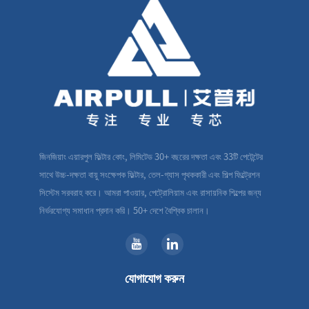
জিনজিয়াং এয়ারপুল ফিল্টার কোং, লিমিটেড 30+ বছরের দক্ষতা এবং 33টি পেটেন্টের
সাথে উচ্চ-দক্ষতা বায়ু সংক্ষেপক ফিল্টার, তেল-গ্যাস পৃথককারী এবং শিল্প ফিল্ট্রেশন
সিস্টেম সরবরাহ করে। আমরা পাওয়ার, পেট্রোলিয়াম এবং রাসায়নিক শিল্পের জন্য
নির্ভরযোগ্য সমাধান প্রদান করি। 50+ দেশে বৈশ্বিক চালান।
যোগাযোগ করুন