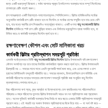
জন্য একটি গুরুত্বপূর্ণ বিবেচনা। সর্বদা আপনার প্রকৃত ইনস্টলেশন অবস্থার সাথে সম্পূর্ণ সিস্টেমের
তাপমাত্রা রেটিং যাচাই করুন।
চাপ সামঞ্জস্যতা একটি নিরাপত্তা-সমালোচনামূলক স্পেসিফিকেশন। ফিল্টার হাউজিংগুলির সর্বোচ্চ
অনুমোদিত কার্যকরী চাপ রেটিং থাকতে হবে যা সিস্টেম যে সর্বোচ্চ চাপের সম্মুখীন হবে তার চেয়ে বেশি
হবে, যার মধ্যে স্থানীয় চাপ শিখরগুলিও অন্তর্ভুক্ত থাকবে। একটি গুণগত
বায়ু সংকোচকারী ফিল্টার
সিস্টেম
হাউজিংয়ে স্পষ্ট চাপ রেটিং মুদ্রিত থাকবে এবং নির্মাতার ডকুমেন্টেশন দ্বারা সমর্থিত হবে, যা
নিশ্চিত করে যে কার্যকরী অবস্থায় সিস্টেম ব্যর্থ হবে না।
রক্ষণাবেক্ষণ কৌশল এবং মোট মালিকানা খরচ
কার্যকরী ফিল্টার প্রতিস্থাপন সময়সূচি প্রতিষ্ঠা
এমনকি সর্বোত্তমভাবে নির্দিষ্ট
বায়ু সংকোচকারী ফিল্টার সিস্টেম
ফিল্টার উপাদানগুলি যদি রক্ষণাবেক্ষণ
কৌশল অপর্যাপ্ত হয় তবে তাদের নির্ধারিত কার্যকারিতা প্রদান করতে ব্যর্থ হবে। ফিল্টার উপাদানগুলি
চিরস্থায়ী নয় — সময়ের সাথে সাথে এগুলি দূষণকারী পদার্থ জমা করে, এবং এদের দক্ষতা ও চাপ
হ্রাসের বৈশিষ্ট্যগুলি তদনুযায়ী পরিবর্তিত হয়। সময়ের ব্যবধান, ডিফারেনশিয়াল চাপ মনিটরিং এবং
কার্যকরী পরিবেশের তথ্যের সমন্বয়ে রক্ষণাবেক্ষণ সময়সূচি প্রতিষ্ঠা করা সংকুচিত বায়ু সিস্টেম
ব্যবস্থাপনায় পেশাদার মানদণ্ড।
উচ্চ পরিবেশগত কণা স্তর, বৃদ্ধ আর্দ্রতা বা উল্লেখযোগ্য তেল ক্যারিওভার সহ পরিবেশগুলিতে
পরিষ্কার ও শুষ্ক পরিবেশের তুলনায় ফিল্টার উপাদানগুলি আরও ঘন ঘন প্রতিস্থাপন করা প্রয়োজন
হবে। অনেক সুবিধাই কার্যকরী অবস্থার উপর নির্ভর না করে বছরে একবার নির্দিষ্ট প্রতিস্থাপন সময়সূচি
প্রয়োগ করে। এই পদ্ধতি হয় অকাল উপাদান প্রতিস্থাপনের দিকে নিয়ে যায় — যা অর্থ নষ্ট করে —
অথবা বিলম্বিত প্রতিস্থাপনের দিকে নিয়ে যায় — যা বায়ুর গুণগত মান ও শক্তি দক্ষতা কমিয়ে দেয়।