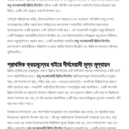
বায়ু সংকোচকারী ফিল্টার সিস্টেম
এটিকে একটি গতিশীল রক্ষণাবেক্ষণ আইটেম হিসাবে বিবেচনা করা
উচিত, একটি সেট-অ্যান্ড-ফরগেট উপাদান নয়।
এলিমেন্ট পরিবর্তনের তারিখ, ডিফারেনশিয়াল চাপ পাঠ্যাংক এবং যেকোনো পর্যবেক্ষিত বায়ু গুণগত
অসামঞ্জস্যের সঠিক রেকর্ড রাখা ভবিষ্যতের রক্ষণাবেক্ষণ সময়সীমা অপ্টিমাইজ করার জন্য
ব্যবহারযোগ্য একটি মূল্যবান ডেটা ইতিহাস তৈরি করে। এই অভ্যাসটি সংকুচিত বায়ুর বিশুদ্ধতা
একটি নিয়ন্ত্রিত প্যারামিটার হিসাবে বিবেচিত হয় এমন শিল্পখাতগুলিতে নিয়ন্ত্রক অনুমোদন নিরীক্ষার
জন্য ডকুমেন্টেশনও প্রদান করে। একটি ব্যবস্থিত পদ্ধতির
বায়ু সংকোচকারী ফিল্টার সিস্টেম
রক্ষণাবেক্ষণ কার্যকরীভাবে পরিচালিত হওয়ার প্রতীক হিসাবে বিবেচিত হয় পরিচালনাগতভাবে পরিপক্ব
সুবিধাগুলির।
প্রাথমিক ক্রয়মূল্যের বাইরে দীর্ঘমেয়াদী মূল্য মূল্যায়ন
ফিল্টার হাউজিংয়ের ক্রয়মূল্য কোনো ফিল্টার সিস্টেমের মোট মালিকানা ব্যয়ের কেবলমাত্র একটি ছোট
অংশ প্রতিনিধিত্ব করে।
বায়ু সংকোচকারী ফিল্টার সিস্টেম
প্রতিস্থাপনকৃত উপাদানগুলির সংযুক্ত
খরচ, রক্ষণাবেক্ষণের শ্রম, শক্তি খরচ এবং—সবচেয়ে গুরুত্বপূর্ণ—অপর্যাপ্ত ফিল্ট্রেশনের কারণে
ঘটিত ব্যর্থতার খরচ—সবগুলিই অর্থনৈতিক বিশ্লেষণে অন্তর্ভুক্ত করা আবশ্যিক। একটি কম দামি
ফিল্টার সিস্টেম যা প্রায়শই উপাদান পরিবর্তন করতে হয়, চাপ হ্রাসের পরিমাণ বেশি করে বা ফিল্ট্রেশন
দক্ষতা সামান্য কম দেয়, তা পাঁচ বছরের সময়সীমায় একটি উচ্চ-মানের বিকল্পের তুলনায় সহজেই বেশি
খরচ বহন করতে পারে।
উপাদানের উপলব্ধতা এবং পারস্পরিক সামঞ্জস্যতা হল ব্যবহারিক খরচ-চালক, যা প্রাথমিক ক্রয়
সিদ্ধান্তে প্রায়শই উপেক্ষা করা হয়। যদি মূল প্রতিস্থাপন উপাদানগুলি অপ্রাপ্য হয়ে যায়, বন্ধ
করে দেওয়া হয় অথবা উল্লেখযোগ্য প্রিমিয়াম মূল্যে বিক্রয় করা হয়, তবে অপারেশনাল খরচ এবং
ঝুঁকির প্রোফাইল
বায়ু সংকোচকারী ফিল্টার সিস্টেম
তীব্রভাবে অবনতি হয়। একটি গুণগত সমতুল্য