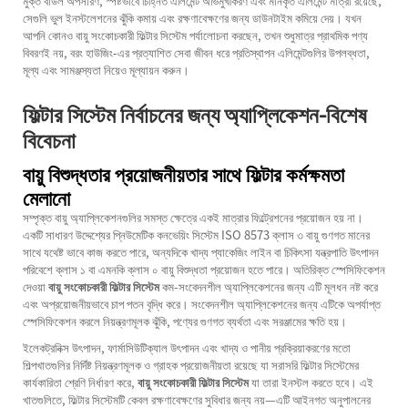
মুক্ত বাউল অপসারণ, স্পষ্টভাবে চিহ্নিত এলিমেন্ট অভিমুখীকরণ এবং মানকৃত এলিমেন্ট মাত্রা রয়েছে,
সেগুলি ভুল ইনস্টলেশনের ঝুঁকি কমায় এবং রক্ষণাবেক্ষণের জন্য ডাউনটাইম কমিয়ে দেয়। যখন
আপনি কোনও
বায়ু সংকোচকারী ফিল্টার সিস্টেম
পর্যালোচনা করছেন, তখন শুধুমাত্র প্রাথমিক পণ্য
বিবরণই নয়, বরং হাউজিং-এর প্রত্যাশিত সেবা জীবন ধরে প্রতিস্থাপন এলিমেন্টগুলির উপলব্ধতা,
মূল্য এবং সামঞ্জস্যতা নিয়েও মূল্যায়ন করুন।
ফিল্টার সিস্টেম নির্বাচনের জন্য অ্যাপ্লিকেশন-বিশেষ
বিবেচনা
বায়ু বিশুদ্ধতার প্রয়োজনীয়তার সাথে ফিল্টার কর্মক্ষমতা
মেলানো
সম্পৃক্ত বায়ু অ্যাপ্লিকেশনগুলির সমস্ত ক্ষেত্রে একই মাত্রার ফিল্ট্রেশনের প্রয়োজন হয় না।
একটি সাধারণ উদ্দেশ্যের প্নিউমেটিক কনভেয়িং সিস্টেম ISO 8573 ক্লাস ৩ বায়ু গুণগত মানের
সাথে যথেষ্ট ভাবে কাজ করতে পারে, অন্যদিকে খাদ্য প্যাকেজিং লাইন বা চিকিৎসা যন্ত্রপাতি উৎপাদন
পরিবেশে ক্লাস ১ বা এমনকি ক্লাস ০ বায়ু বিশুদ্ধতা প্রয়োজন হতে পারে। অতিরিক্ত স্পেসিফিকেশন
দেওয়া
বায়ু সংকোচকারী ফিল্টার সিস্টেম
কম-সংবেদনশীল অ্যাপ্লিকেশনের জন্য এটি মূলধন নষ্ট করে
এবং অপ্রয়োজনীয়ভাবে চাপ পতন বৃদ্ধি করে। সংবেদনশীল অ্যাপ্লিকেশনের জন্য এটিকে অপর্যাপ্ত
স্পেসিফিকেশন করলে নিয়ন্ত্রণমূলক ঝুঁকি, পণ্যের গুণগত ব্যর্থতা এবং সরঞ্জামের ক্ষতি হয়।
ইলেকট্রনিক্স উৎপাদন, ফার্মাসিউটিক্যাল উৎপাদন এবং খাদ্য ও পানীয় প্রক্রিয়াকরণের মতো
শিল্পখাতগুলির নির্দিষ্ট নিয়ন্ত্রণমূলক ও গ্রাহক প্রয়োজনীয়তা রয়েছে যা সরাসরি ফিল্টার সিস্টেমের
কার্যকারিতা শ্রেণি নির্ধারণ করে,
বায়ু সংকোচকারী ফিল্টার সিস্টেম
যা তারা ইনস্টল করতে হবে। এই
খাতগুলিতে, ফিল্টার সিস্টেমটি কেবল রক্ষণাবেক্ষণের সুবিধার জন্য নয়—এটি আইনগত অনুপালনের