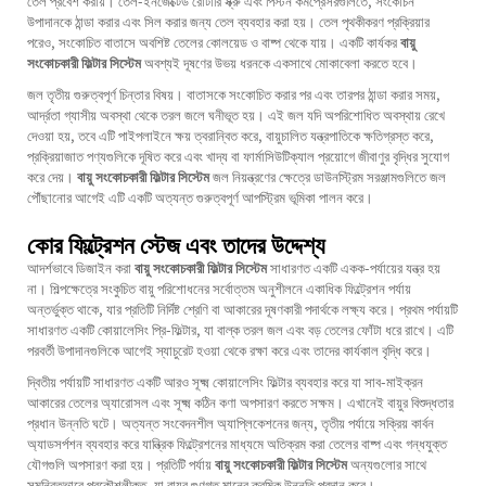
তেল প্রবেশ করায়। তেল-ইনজেক্টেড রোটারি স্ক্রু এবং পিস্টন কমপ্রেসরগুলিতে, সংকোচন
উপাদানকে ঠান্ডা করার এবং সিল করার জন্য তেল ব্যবহার করা হয়। তেল পৃথকীকরণ প্রক্রিয়ার
পরেও, সংকোচিত বাতাসে অবশিষ্ট তেলের কোলয়েড ও বাষ্প থেকে যায়। একটি কার্যকর
বায়ু
সংকোচকারী ফিল্টার সিস্টেম
অবশ্যই দূষণের উভয় ধরনকে একসাথে মোকাবেলা করতে হবে।
জল তৃতীয় গুরুত্বপূর্ণ চিন্তার বিষয়। বাতাসকে সংকোচিত করার পর এবং তারপর ঠান্ডা করার সময়,
আর্দ্রতা গ্যাসীয় অবস্থা থেকে তরল জলে ঘনীভূত হয়। এই জল যদি অপরিশোধিত অবস্থায় রেখে
দেওয়া হয়, তবে এটি পাইপলাইনে ক্ষয় ত্বরান্বিত করে, বায়ুচালিত যন্ত্রপাতিকে ক্ষতিগ্রস্ত করে,
প্রক্রিয়াজাত পণ্যগুলিকে দূষিত করে এবং খাদ্য বা ফার্মাসিউটিক্যাল প্রয়োগে জীবাণুর বৃদ্ধির সুযোগ
করে দেয়।
বায়ু সংকোচকারী ফিল্টার সিস্টেম
জল নিয়ন্ত্রণের ক্ষেত্রে ডাউনস্ট্রিম সরঞ্জামগুলিতে জল
পৌঁছানোর আগেই এটি একটি অত্যন্ত গুরুত্বপূর্ণ আপস্ট্রিম ভূমিকা পালন করে।
কোর ফিল্ট্রেশন স্টেজ এবং তাদের উদ্দেশ্য
আদর্শভাবে ডিজাইন করা
বায়ু সংকোচকারী ফিল্টার সিস্টেম
সাধারণত একটি একক-পর্যায়ের যন্ত্র হয়
না। শিল্পক্ষেত্রে সংকুচিত বায়ু পরিশোধনের সর্বোত্তম অনুশীলনে একাধিক ফিল্ট্রেশন পর্যায়
অন্তর্ভুক্ত থাকে, যার প্রতিটি নির্দিষ্ট শ্রেণি বা আকারের দূষণকারী পদার্থকে লক্ষ্য করে। প্রথম পর্যায়টি
সাধারণত একটি কোয়ালেসিং প্রি-ফিল্টার, যা বাল্ক তরল জল এবং বড় তেলের ফোঁটা ধরে রাখে। এটি
পরবর্তী উপাদানগুলিকে আগেই স্যাচুরেট হওয়া থেকে রক্ষা করে এবং তাদের কার্যকাল বৃদ্ধি করে।
দ্বিতীয় পর্যায়টি সাধারণত একটি আরও সূক্ষ্ম কোয়ালেসিং ফিল্টার ব্যবহার করে যা সাব-মাইক্রন
আকারের তেলের অ্যারোসল এবং সূক্ষ্ম কঠিন কণা অপসারণ করতে সক্ষম। এখানেই বায়ুর বিশুদ্ধতার
প্রধান উন্নতি ঘটে। অত্যন্ত সংবেদনশীল অ্যাপ্লিকেশনের জন্য, তৃতীয় পর্যায়ে সক্রিয় কার্বন
অ্যাডসর্পশন ব্যবহার করে যান্ত্রিক ফিল্ট্রেশনের মাধ্যমে অতিক্রম করা তেলের বাষ্প এবং গন্ধযুক্ত
যৌগগুলি অপসারণ করা হয়। প্রতিটি পর্যায়
বায়ু সংকোচকারী ফিল্টার সিস্টেম
অন্যগুলোর সাথে
সমন্বিতভাবে প্রকৌশলীকৃত, যা বায়ুর গুণগত মানের ক্রমিক উন্নতি প্রদান করে।