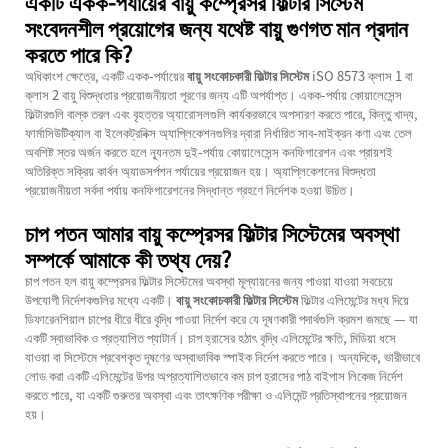
একটি একক-পর্যায়ের বায়ু কম্প্রেসর ফিল্টার সিস্টেম
সংবেদনশীল প্রয়োগের জন্য যথেষ্ট বায়ু গুণগত মান প্রদান
করতে পারে কি?
অধিকাংশ ক্ষেত্রে, একটি একক-পর্যায়ের
বায়ু সংকোচকারী ফিল্টার সিস্টেম
iSO 8573 ক্লাস 1 বা
ক্লাস 2 বায়ু বিশুদ্ধতার প্রয়োজনীয়তা পূরণের জন্য এটি অপর্যাপ্ত। একক-পর্যায় কোয়ালেসেন্স
ফিল্টারগুলি বাল্ক তরল এবং বৃহত্তর অ্যারোসলগুলি কার্যকরভাবে অপসারণ করতে পারে, কিন্তু খাদ্য,
ফার্মাসিউটিক্যাল বা ইলেকট্রনিক্স অ্যাপ্লিকেশনগুলির দ্বারা নির্ধারিত সাব-মাইক্রন কণা এবং তেল
অবশিষ্ট স্তর অর্জন করতে হলে ন্যূনতম দুই-পর্যায় কোয়ালেসেন্স কনফিগারেশন এবং প্রায়শই
অতিরিক্ত সক্রিয় কার্বন অ্যাডসর্পশন পর্যায়ের প্রয়োজন হয়। অ্যাপ্লিকেশনের বিশুদ্ধতা
প্রয়োজনীয়তা সর্বদা পর্যায় কনফিগারেশনের সিদ্ধান্ত গ্রহণে নির্দেশক হওয়া উচিত।
চাপ পতন আমার বায়ু কম্প্রেসর ফিল্টার সিস্টেমের অবস্থা
সম্পর্কে আমাকে কী তথ্য দেয়?
চাপ পতন হল বায়ু কম্প্রেসর ফিল্টার সিস্টেমের অবস্থা মূল্যায়নের জন্য পাওয়া যাওয়া সবচেয়ে
উপযোগী নির্দেশকগুলির মধ্যে একটি।
বায়ু সংকোচকারী ফিল্টার সিস্টেম
ফিল্টার এলিমেন্টের মধ্য দিয়ে
ডিফারেনশিয়াল চাপের ধীরে ধীরে বৃদ্ধি পাওয়া নির্দেশ করে যে দূষণকারী পদার্থগুলি ক্রমশ জমছে — যা
একটি স্বাভাবিক ও প্রত্যাশিত প্যাটার্ন। চাপ হ্রাসের হঠাৎ বৃদ্ধি এলিমেন্টের ক্ষতি, মিডিয়া ধসে
যাওয়া বা সিস্টেমে প্রবেশকৃত দূষণের অস্বাভাবিক স্পাইক নির্দেশ করতে পারে। অন্যদিকে, ভারীভাবে
লোড করা একটি এলিমেন্টের উপর অপ্রত্যাশিতভাবে কম চাপ হ্রাসের পাঠ বাইপাস লিকেজ নির্দেশ
করতে পারে, যা একটি গুরুতর অবস্থা এবং তাৎক্ষণিক পরীক্ষা ও এলিমেন্ট প্রতিস্থাপনের প্রয়োজন
হয়।