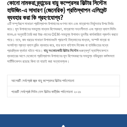
কোনো নামকরা ব্র্যান্ডের বায়ু কম্প্রেসর ফিল্টার সিস্টেম
হাউজিং-এ সাধারণ (জেনেরিক) প্রতিস্থাপন এলিমেন্ট
ব্যবহার করা কি গ্রহণযোগ্য?
এটি সম্পূর্ণরূপে সাধারণ প্রতিস্থাপন উপাদানের গুণগত মান এবং মাত্রাগত নির্ভুলতার উপর নির্ভর
করে। মূল উপাদানের সমতুল্য মাধ্যম বিশেষকরণ, মাত্রাগত সহনশীলতা এবং প্রান্ত ক্যাপ সিলিং
মানদণ্ড অনুযায়ী তৈরি করা উচ্চ-মানের OEM-সমতুল্য উপাদান তুলনীয় কার্যকারিতা প্রদর্শন করতে
পারে। তবে, কম খরচের সাধারণ উপাদানগুলি প্রায়শই নিম্নমানের মাধ্যম, অস্পষ্ট মাত্রা বা
অপর্যাপ্ত প্রান্ত ক্যাপ বন্ডিং ব্যবহার করে, যার ফলে বাইপাস লিকেজ বা হাউজিংয়ের মধ্যে
প্রারম্ভিক ব্যর্থতা ঘটতে পারে।
বায়ু সংকোচকারী ফিল্টার সিস্টেম
গুরুত্বপূর্ণ অ্যাপ্লিকেশনে
ব্যবহারের আগে যেকোনো প্রতিস্থাপন উপাদানের মূল বিশেষকরণের সমতুল্য নথিভুক্ত কর্মক্ষমতা
সার্টিফিকেশন রয়েছে কিনা তা যাচাই করা অত্যাবশ্যক।
আগেরটি :
সর্বশ্রেষ্ঠ স্ক্রু বায়ু কম্প্রেসর ফিল্টার পর্যালোচনা
পরেরটি :
সর্বশ্রেষ্ঠ লিউব তেল ফিল্টার কার্ট্রিজ পর্যালোচনা ২০২৬