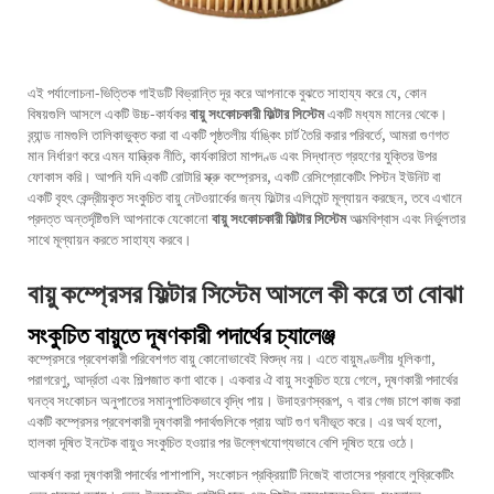
এই পর্যালোচনা-ভিত্তিক গাইডটি বিভ্রান্তি দূর করে আপনাকে বুঝতে সাহায্য করে যে, কোন
বিষয়গুলি আসলে একটি উচ্চ-কার্যকর
বায়ু সংকোচকারী ফিল্টার সিস্টেম
একটি মধ্যম মানের থেকে।
ব্র্যান্ড নামগুলি তালিকাভুক্ত করা বা একটি পৃষ্ঠতলীয় র্যাঙ্কিং চার্ট তৈরি করার পরিবর্তে, আমরা গুণগত
মান নির্ধারণ করে এমন যান্ত্রিক নীতি, কার্যকারিতা মাপদণ্ড এবং সিদ্ধান্ত গ্রহণের যুক্তির উপর
ফোকাস করি। আপনি যদি একটি রোটারি স্ক্রু কম্প্রেসর, একটি রেসিপ্রোকেটিং পিস্টন ইউনিট বা
একটি বৃহৎ কেন্দ্রীয়কৃত সংকুচিত বায়ু নেটওয়ার্কের জন্য ফিল্টার এলিমেন্ট মূল্যায়ন করছেন, তবে এখানে
প্রদত্ত অন্তর্দৃষ্টিগুলি আপনাকে যেকোনো
বায়ু সংকোচকারী ফিল্টার সিস্টেম
আত্মবিশ্বাস এবং নির্ভুলতার
সাথে মূল্যায়ন করতে সাহায্য করবে।
বায়ু কম্প্রেসর ফিল্টার সিস্টেম আসলে কী করে তা বোঝা
সংকুচিত বায়ুতে দূষণকারী পদার্থের চ্যালেঞ্জ
কম্প্রেসরে প্রবেশকারী পরিবেশগত বায়ু কোনোভাবেই বিশুদ্ধ নয়। এতে বায়ুমণ্ডলীয় ধূলিকণা,
পরাগরেণু, আর্দ্রতা এবং শিল্পজাত কণা থাকে। একবার ঐ বায়ু সংকুচিত হয়ে গেলে, দূষণকারী পদার্থের
ঘনত্ব সংকোচন অনুপাতের সমানুপাতিকভাবে বৃদ্ধি পায়। উদাহরণস্বরূপ, ৭ বার গেজ চাপে কাজ করা
একটি কম্প্রেসর প্রবেশকারী দূষণকারী পদার্থগুলিকে প্রায় আট গুণ ঘনীভূত করে। এর অর্থ হলো,
হালকা দূষিত ইনটেক বায়ুও সংকুচিত হওয়ার পর উল্লেখযোগ্যভাবে বেশি দূষিত হয়ে ওঠে।
আকর্ষণ করা দূষণকারী পদার্থের পাশাপাশি, সংকোচন প্রক্রিয়াটি নিজেই বাতাসের প্রবাহে লুব্রিকেটিং