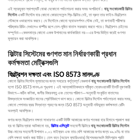
এই স্তরযুক্ত স্থাপত্যটি বোঝা যেকোনো পর্যালোচনা করার সময় অপরিহার্য।
বায়ু সংকোচকারী ফিল্টার
সিস্টেম
একটি সিস্টেম যার কোনো কোয়ালেসেন্স প্রি-ফিল্টার নেই, তা দ্রুত তার ফাইন-ফিল্ট্রেশন
স্টেজকে ওভারলোড করবে। যে সিস্টেমে কোনো অ্যাডসর্পশন স্টেজ নেই, তা কণাবাহী পরীক্ষায়
পরিষ্কার রিডিং দেখালেও বাষ্পীয় রূপে তেল-দূষিত বাতাস সরবরাহ করতে পারে। ফিল্ট্রেশন চেইনের
সম্পূর্ণতা—কেবলমাত্র কোনো একক উপাদানের কার্যকারিতা নয়—এর উপর ভিত্তি করেই গুণগত
মূল্যায়ন করা আবশ্যিক।
ফিল্টার সিস্টেমের গুণগত মান নির্ধারণকারী প্রধান
কর্মক্ষমতা মেট্রিক্সগুলি
ফিল্ট্রেশন দক্ষতা এবং ISO 8573 মানদণ্ড
কোনো ফিল্টার সিস্টেম মূল্যায়নের জন্য সবচেয়ে কর্তৃত্বপূর্ণ বেঞ্চমার্ক
বায়ু সংকোচকারী ফিল্টার সিস্টেম
হলো ISO 8573 মানদণ্ড শৃঙ্খলা। এই আন্তর্জাতিকভাবে স্বীকৃত ফ্রেমওয়ার্কটি তিনটি দূষণকারী
বিভাগে—কঠিন কণিকা, জলীয় বিষয়বস্তু এবং তেলের পরিমাণ—অনুযায়ী সংকুচিত বাতাসের
বিশুদ্ধতাকে সংজ্ঞায়িত মানের শ্রেণিবিভাগে ভাগ করে। কোনো ফিল্টার সিস্টেম পর্যালোচনা করার সময়,
কোনো পেশাদার ক্রয় সিদ্ধান্ত গ্রহণের জন্য ISO 8573 অনুযায়ী নথিভুক্ত কর্মক্ষমতা রেটিং
অবশ্যই আবশ্যিক।
কণার জন্য ফিল্ট্রেশন দক্ষতা সাধারণত একটি নির্দিষ্ট আকারের কণার শতকরা হার হিসাবে প্রকাশ করা
হয় যা ফিল্টার দ্বারা আটকানো হয়,
ফিল্টার এলিমেন্ট
সহযোগী ফিল্টারে
বায়ু সংকোচকারী ফিল্টার সিস্টেম
উচ্চ-মানের সহযোগী উপাদান ০.০১ মাইক্রন এবং তার বেশি আকারের কণার জন্য ৯৯.৯% বা তার
বেশি দক্ষতা অর্জন করা উচিত। তেল বহন (অয়েল ক্যারিওভার) বিশেষকরণগুলি মিলিগ্রাম প্রতি