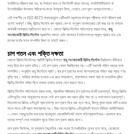
ঘনমিটারে পরিমাপ করা হয়, যা নির্ধারণ করে যে সিস্টেমটি খাদ্য-মানের, ফার্মাসিউটিক্যাল বা
ইলেকট্রনিক্স উৎপাদন পরিবেশের জন্য উপযুক্ত কিনা, যেখানে তেল দূষণ অগ্রহণযোগ্য।
এটা লক্ষণীয় যে ISO 8573 পারফরম্যান্স রেটিংগুলি শুধুমাত্র মানকৃত পরীক্ষার শর্তে পরিমাপ করা
হলেই অর্থপূর্ণ। কিছু ফিল্টার সিস্টেম কম প্রবাহ বেগ বা অনুকূল তাপমাত্রায় রেট করা হয় যা বাস্তব
কার্যকরী অবস্থার প্রতিফলন করে না। কোনো ফিল্টার সিস্টেম পর্যালোচনা করার সময়,
বায়ু
সংকোচকারী ফিল্টার সিস্টেম
প্রকাশিত দক্ষতা ডেটা আপনার ইনস্টলেশনের প্রকৃত প্রবাহ হার এবং
চাপের শর্তের সাথে সম্পর্কিত কিনা তা যাচাই করুন।
চাপ পতন এবং শক্তি দক্ষতা
কোনো ফিল্টার সিস্টেমের প্রতিটি ফিল্টার উপাদান
বায়ু সংকোচকারী ফিল্টার সিস্টেম
ফিল্ট্রেশন মিডিয়ার
মধ্য দিয়ে চাপ হ্রাস ঘটায়। এই চাপ হ্রাস কেবল বিরক্তিকর নয়—এটি সরাসরি শক্তি খরচের সঙ্গে
সম্পর্কিত। সংকুচিত বায়ু সিস্টেমে প্রতি ১ বার চাপ হ্রাসের জন্য কম্প্রেসারের শক্তি খরচ প্রায় ৭%
বৃদ্ধি পায়। অবিরত কার্যকর হওয়ার এক বছর সময়কালে, খারাপভাবে নকশা করা বা অত্যধিক দূষিত
ফিল্টার সিস্টেম শক্তি বিলে হাজার হাজার ডলার যোগ করতে পারে।
ফিল্টার সিস্টেম পর্যালোচনা করার সময়, প্রাথমিক পরিষ্কার চাপ হ্রাসের মানটি গুরুত্বপূর্ণ, কিন্তু ফিল্টার
এলিমেন্টের সেবা আয়ুকালের মধ্যে সেই চাপ হ্রাস কত দ্রুত বৃদ্ধি পায় তা-ও সমানভাবে গুরুত্বপূর্ণ।
নিম্নমানের ফিল্টার এলিমেন্ট গ্রহণযোগ্য চাপ হ্রাস দিয়ে শুরু হতে পারে, কিন্তু দূষক দ্বারা ভর্তি হওয়ার
সাথে সাথে এটি দ্রুত ক্ষয়প্রাপ্ত হয়। উচ্চ-মানের ফিল্টার এলিমেন্টগুলি উন্নত মিডিয়া আর্কিটেকচার
—যেমন গ্রেডুয়েটেড ঘনত্বের স্তরযুক্ত বোরোসিলিকেট গ্লাস মাইক্রোফাইবার—ব্যবহার করে
তাদের সম্পূর্ণ সেবা সময়কাল জুড়ে নিম্ন চাপ হ্রাস বজায় রাখে।
চাপ হ্রাস নির্দেশক, যা দৃশ্যমান বৈদ্যুতিক গেজ অথবা ইলেকট্রনিক সেন্সর হতে পারে, যেকোনো
ভালোভাবে ডিজাইন করা
বায়ু সংকোচকারী ফিল্টার সিস্টেম
এর মধ্যে একটি মূল্যবান বৈশিষ্ট্য। এই