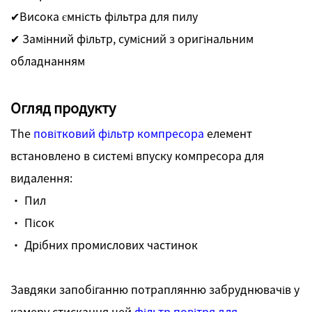
✔
Висока ємність фільтра для пилу
✔ Замінний фільтр, сумісний з оригінальним
обладнанням
Огляд продукту
The
повітковий фільтр компресора
елемент
встановлено в системі впуску компресора для
видалення:
· Пил
· Пісок
· Дрібних промислових частинок
Завдяки запобіганню потраплянню забруднювачів у
камеру стискання цей
фільтр повітря для