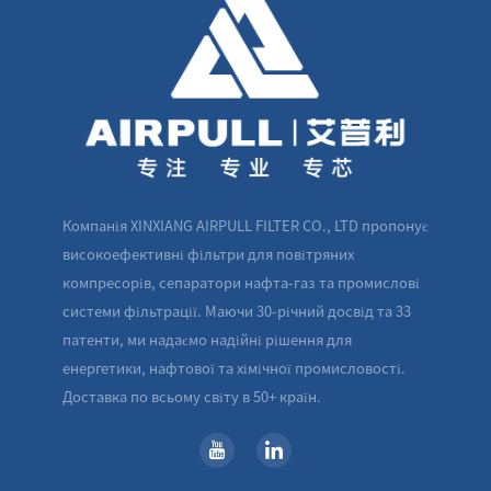
Компанія XINXIANG AIRPULL FILTER CO., LTD пропонує
високоефективні фільтри для повітряних
компресорів, сепаратори нафта-газ та промислові
системи фільтрації. Маючи 30-річний досвід та 33
патенти, ми надаємо надійні рішення для
енергетики, нафтової та хімічної промисловості.
Доставка по всьому світу в 50+ країн.