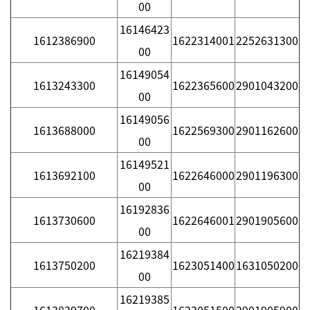
00
16146423
1612386900
1622314001
2252631300
00
16149054
1613243300
1622365600
2901043200
00
16149056
1613688000
1622569300
2901162600
00
16149521
1613692100
1622646000
2901196300
00
16192836
1613730600
1622646001
2901905600
00
16219384
1613750200
1623051400
1631050200
00
16219385
1613839700
1623051500
2901905900