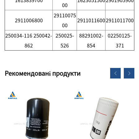
00
29110075
2911006800
2911011600
2911011700
00
250034-116 250042-
250025-
88291002-
02250125-
862
526
854
371
Рекомендовані продукти