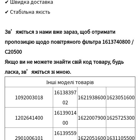
✔ Швидка доставка
✔ Стабільна якість
Зв’яжіться з нами вже зараз, щоб отримати
пропозицію щодо повітряного фільтра 1613740800 /
C20500
Якщо ви не можете знайти свій код товару, будь
ласка, зв’яжіться зі мною.
Інші моделі товарів
16138397
1092003018
1621938600
1623051600
02
16139014
1202641400
1622007900
1625725300
00
16139559
2901006101
1622051600
1631105500