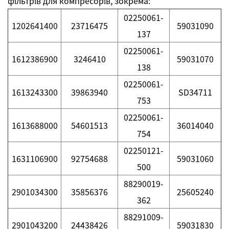
фільтрів для компресорів, зокрема:
02250061-
1202641400
23716475
59031090
137
02250061-
1612386900
3246410
59031070
138
02250061-
1613243300
39863940
SD34711
753
02250061-
1613688000
54601513
36014040
754
02250121-
1631106900
92754688
59031060
500
88290019-
2901034300
35856376
25605240
362
88291009-
2901043200
24438426
59031830