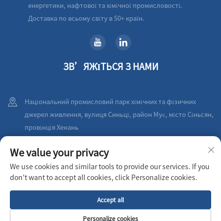
енергетики, нафтової та хімічної промисловості.
Доставка по всьому світу в 50+ країн.
ЗВ’ЯЖІТЬСЯ З НАМИ
Національний промисловий парк хімічних та фізичних
джерел живлення, вулиця Синьці, район Мує, місто Сіньсян,
провінція Хенань
+86-18236198923
We value your privacy
We use cookies and similar tools to provide our services. If you
[email protected]
don't want to accept all cookies, click Personalize cookies.
Accept all
Авторське право © 2026 XINXIANG AIRPULL FILTER CO.,LTD Всі права
захищені
Політика конфіденційності
Personalize cookies