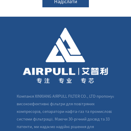
Надіслати
Компанія XINXIANG AIRPULL FILTER CO., LTD пропонує
високоефективні фільтри для повітряних
компресорів, сепаратори нафта-газ та промислові
системи фільтрації. Маючи 30-річний досвід та 33
патенти, ми надаємо надійні рішення для