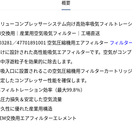
概要
クリューコンプレッサーシステム向け高効率吸気フィルトレー
M交換用｜産業用空気吸気フィルター｜工場直送
903281／47701891001 空気圧縮機用エアフィルター
フィルタ
向けに設計された高性能吸気エアフィルターです。空気がコンプ
空中浮遊粒子を効果的に除去します。
気吸入口に設置されるこの空気圧縮機用フィルターカートリッ
安定したコンプレッサー性能を確保します。
高フィルトレーション効率（最大99.8％）
低圧力損失＆安定した空気流量
耐久性に優れた産業用構造
OEM交換用エアフィルターエレメント