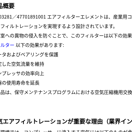
品概要
903281／47701891001 エアフィルターエレメントは、
アフィルトレーションを実現するよう設計されています。
縮室への異物の侵入を防ぐことで、このフィルターは以下の効
ィルター
以下の効果があります:
ータおよびベアリングを保護
定した空気流量を維持
ンプレッサの効率向上
器の使用寿命を延長
製品は、保守メンテナンスプログラムにおける空気圧縮機用交
気エアフィルトレーションが重要な理由（業界イ
業環境では、コンプレッサーに流入する空気には以下のものが