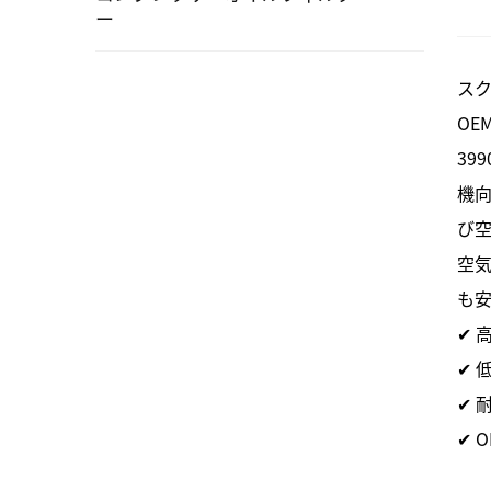
ー
ス
OE
39
機
び
空
も
✔ 
✔ 
✔ 
✔ 