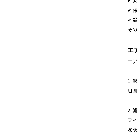
✔ 
✔ 
そ
エ
エ
1. 
周
2.
フ
・粉