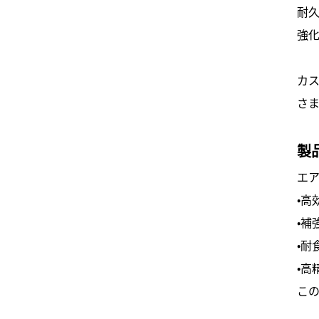
耐
強
カ
さ
製
エ
・高
・補
・耐
・高
こ