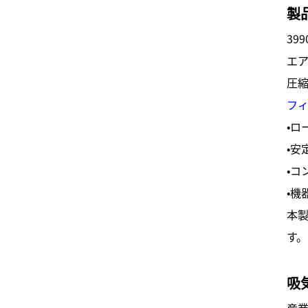
製
39
エ
圧
フ
・ロ
・安
・コ
・機
本
す。
吸
産