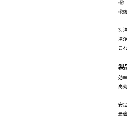
・砂
・微
3.
清
こ
製
効
高
安
最