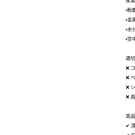
・粉
・金
・水
・空
適
❌ 
❌ 
❌ 
❌ 
高
✔ 
✔ 