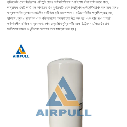
লুব্রিকেটিং তেল ফিল্ট্রেশন এলিমেন্ট চাপের অস্থিতিশীলতা ও বাইপাস ঘটনা সৃষ্টি করতে পারে,
অন্যদিকে একটি অতি-বড় আকারের শিল্প লুব্রিকেটিং তেল ফিল্ট্রেশন এলিমেন্ট নিরাপদ বলে মনে হলেও
অপ্রয়োজনীয় মূলধন ও হাউজিং সংকীর্ণতা সৃষ্টি করতে পারে। সঠিক সাইজিং পদ্ধতি প্রবাহ হার,
সান্দ্রতা, দূষণ প্রোফাইল এবং পরিষ্কারতার লক্ষ্যমাত্রা দিয়ে শুরু হয়, এবং তারপর এই চারটি
পরিবর্তনশীল রাশিকে বাস্তব অপারেশন চক্রে শিল্প লুব্রিকেটিং তেল ফিল্ট্রেশন এলিমেন্টের চাপ
প্রতিরোধ ক্ষমতা ও ধূলিধারণ ক্ষমতার সাথে সমন্বয় করা হয়।