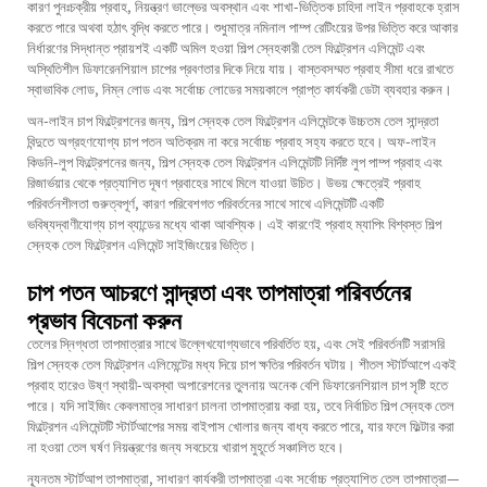
কারণ পুনঃচক্রীয় প্রবাহ, নিয়ন্ত্রণ ভাল্ভের অবস্থান এবং শাখা-ভিত্তিক চাহিদা লাইন প্রবাহকে হ্রাস
করতে পারে অথবা হঠাৎ বৃদ্ধি করতে পারে। শুধুমাত্র নমিনাল পাম্প রেটিংয়ের উপর ভিত্তি করে আকার
নির্ধারণের সিদ্ধান্ত প্রায়শই একটি অমিল হওয়া শিল্প স্নেহকারী তেল ফিল্ট্রেশন এলিমেন্ট এবং
অস্থিতিশীল ডিফারেনশিয়াল চাপের প্রবণতার দিকে নিয়ে যায়। বাস্তবসম্মত প্রবাহ সীমা ধরে রাখতে
স্বাভাবিক লোড, নিম্ন লোড এবং সর্বোচ্চ লোডের সময়কালে প্রাপ্ত কার্যকরী ডেটা ব্যবহার করুন।
অন-লাইন চাপ ফিল্ট্রেশনের জন্য, শিল্প স্নেহক তেল ফিল্ট্রেশন এলিমেন্টকে উচ্চতম তেল সান্দ্রতা
বিন্দুতে অগ্রহণযোগ্য চাপ পতন অতিক্রম না করে সর্বোচ্চ প্রবাহ সহ্য করতে হবে। অফ-লাইন
কিডনি-লুপ ফিল্ট্রেশনের জন্য, শিল্প স্নেহক তেল ফিল্ট্রেশন এলিমেন্টটি নির্দিষ্ট লুপ পাম্প প্রবাহ এবং
রিজার্ভয়ার থেকে প্রত্যাশিত দূষণ প্রবাহের সাথে মিলে যাওয়া উচিত। উভয় ক্ষেত্রেই প্রবাহ
পরিবর্তনশীলতা গুরুত্বপূর্ণ, কারণ পরিবেশগত পরিবর্তনের সাথে সাথে এলিমেন্টটি একটি
ভবিষ্যদ্বাণীযোগ্য চাপ ব্যান্ডের মধ্যে থাকা আবশ্যিক। এই কারণেই প্রবাহ ম্যাপিং বিশ্বস্ত শিল্প
স্নেহক তেল ফিল্ট্রেশন এলিমেন্ট সাইজিংয়ের ভিত্তি।
চাপ পতন আচরণে সান্দ্রতা এবং তাপমাত্রা পরিবর্তনের
প্রভাব বিবেচনা করুন
তেলের স্নিগ্ধতা তাপমাত্রার সাথে উল্লেখযোগ্যভাবে পরিবর্তিত হয়, এবং সেই পরিবর্তনটি সরাসরি
শিল্প স্নেহক তেল ফিল্ট্রেশন এলিমেন্টের মধ্য দিয়ে চাপ ক্ষতির পরিবর্তন ঘটায়। শীতল স্টার্টআপে একই
প্রবাহ হারেও উষ্ণ স্থায়ী-অবস্থা অপারেশনের তুলনায় অনেক বেশি ডিফারেনশিয়াল চাপ সৃষ্টি হতে
পারে। যদি সাইজিং কেবলমাত্র সাধারণ চালনা তাপমাত্রায় করা হয়, তবে নির্বাচিত শিল্প স্নেহক তেল
ফিল্ট্রেশন এলিমেন্টটি স্টার্টআপের সময় বাইপাস খোলার জন্য বাধ্য করতে পারে, যার ফলে ফিল্টার করা
না হওয়া তেল ঘর্ষণ নিয়ন্ত্রণের জন্য সবচেয়ে খারাপ মুহূর্তে সঞ্চালিত হবে।
ন্যূনতম স্টার্টআপ তাপমাত্রা, সাধারণ কার্যকরী তাপমাত্রা এবং সর্বোচ্চ প্রত্যাশিত তেল তাপমাত্রা—