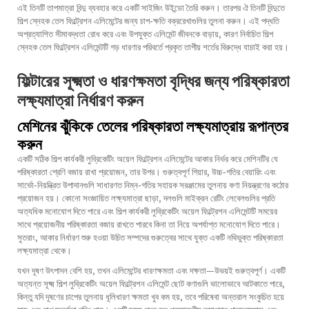
এই তিনটি তাপমাত্রা বিন্দু ব্যবহার করে একটি সাইজিং উইন্ডো তৈরি করুন। তারপর ঐ তিনটি বিন্দুতে
শিল্প স্নেহক তেল ফিল্ট্রেশন এলিমেন্টের জন্য চাপ-ক্ষতি বক্ররেখাগুলির তুলনা করুন। এই পদ্ধতি
অপ্রত্যাশিত সীমাবদ্ধতা রোধ করে এবং উপযুক্ত এলিমেন্ট জীবনকে বাড়ায়, কারণ নির্বাচিত শিল্প
স্নেহক তেল ফিল্ট্রেশন এলিমেন্টটি গড় ধারণার পরিবর্তে প্রকৃত তাপীয় শর্তের বিরুদ্ধে যাচাই করা হয়।
ফিল্টারের সূক্ষ্মতা ও ধারণক্ষমতা বৃদ্ধির জন্য পরিষ্কারতা
লক্ষ্যমাত্রা নির্ধারণ করুন
মেশিনের ঝুঁকিকে তেলের পরিষ্কারতা লক্ষ্যমাত্রায় রূপান্তর
করুন
একটি সঠিক শিল্প কার্যকরী লুব্রিকেটিং অয়েল ফিল্ট্রেশন এলিমেন্টের আকার নির্ভর করে মেশিনটির যে
পরিষ্কারতা শ্রেণি বজায় রাখা প্রয়োজন, তার উপর। গুরুত্বপূর্ণ গিয়ার, উচ্চ-গতির বেয়ারিং এবং
সার্ভো-নিয়ন্ত্রিত উপাদানগুলি সাধারণত নিম্ন-গতির সহায়ক সরঞ্জামের তুলনায় কণা নিয়ন্ত্রণের কঠোর
প্রয়োজন হয়। কোনো সংজ্ঞায়িত লক্ষ্যমাত্রা ছাড়া, দলগুলি মাইক্রন রেটিং লেবেলগুলির প্রতি
অত্যধিক মনোযোগ দিতে পারে এবং শিল্প কার্যকরী লুব্রিকেটিং অয়েল ফিল্ট্রেশন এলিমেন্টটি সময়ের
সাথে প্রয়োজনীয় পরিষ্কারতা বজায় রাখতে পারবে কিনা তা নিয়ে অপর্যাপ্ত মনোযোগ দিতে পারে।
সুতরাং, আকার নির্ধারণ শুরু হওয়া উচিত সম্পদের গুরুত্বের সাথে যুক্ত একটি নথিভুক্ত পরিষ্কারতা
লক্ষ্যমাত্রা থেকে।
যখন দূষণ উৎপাদন বেশি হয়, তখন এলিমেন্টের ধারণক্ষমতা এবং দক্ষতা—উভয়ই গুরুত্বপূর্ণ। একটি
অত্যন্ত সূক্ষ্ম শিল্প লুব্রিকেটিং অয়েল ফিল্ট্রেশন এলিমেন্ট ছোট কণাগুলি ভালোভাবে আটকাতে পারে,
কিন্তু যদি দূষণের চাপের তুলনায় ধূলিধারণ ক্ষমতা খুব কম হয়, তবে পরিষেবা অন্তরাল সংকুচিত হয়ে