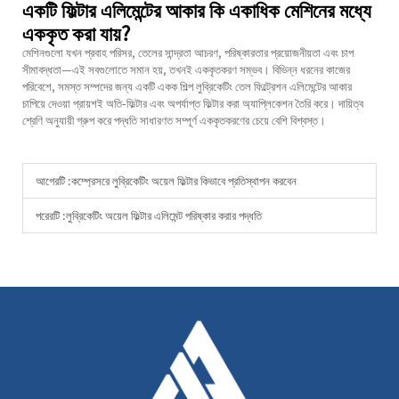
একটি ফিল্টার এলিমেন্টের আকার কি একাধিক মেশিনের মধ্যে
এককৃত করা যায়?
মেশিনগুলো যখন প্রবাহ পরিসর, তেলের সান্দ্রতা আচরণ, পরিষ্কারতার প্রয়োজনীয়তা এবং চাপ
সীমাবদ্ধতা—এই সবগুলোতে সমান হয়, তখনই এককৃতকরণ সম্ভব। বিভিন্ন ধরনের কাজের
পরিবেশে, সমস্ত সম্পদের জন্য একটি একক শিল্প লুব্রিকেটিং তেল ফিল্ট্রেশন এলিমেন্টের আকার
চাপিয়ে দেওয়া প্রায়শই অতি-ফিল্টার এবং অপর্যাপ্ত ফিল্টার করা অ্যাপ্লিকেশন তৈরি করে। দায়িত্ব
শ্রেণি অনুযায়ী গ্রুপ করে পদ্ধতি সাধারণত সম্পূর্ণ এককৃতকরণের চেয়ে বেশি বিশ্বস্ত।
আগেরটি :
কম্প্রেসরে লুব্রিকেটিং অয়েল ফিল্টার কিভাবে প্রতিস্থাপন করবেন
পরেরটি :
লুব্রিকেটিং অয়েল ফিল্টার এলিমেন্ট পরিষ্কার করার পদ্ধতি