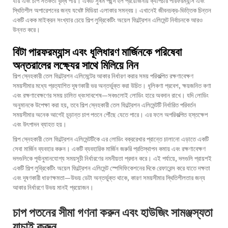
যায় এবং চাপ সতর্কতা বৃদ্ধি পায়। একটি সুষম পছন্দ হল প্রয়োজনীয় ক্যাপচার পারফরম্যান্স এবং
স্থিতিশীল অপারেশনের জন্য যথেষ্ট মিডিয়া এলাকার সমন্বয়। এখানেই জীবনচক্র-ভিত্তিক চিন্তন
একটি একক মাইক্রন সংখ্যার চেয়ে শিল্প লুব্রিকেটিং অয়েল ফিল্ট্রেশন এলিমেন্ট নির্বাচনকে আরও
উন্নত করে।
বিটা পারফরম্যান্স এবং ধূলিধারণ মার্জিনকে পরিষেবা
অন্তরালের লক্ষ্যের সাথে মিলিয়ে নিন
শিল্প স্নেহকারী তেল ফিল্ট্রেশন এলিমেন্টের আকার নির্ধারণ করার সময় পরিকল্পিত রক্ষণাবেক্ষণ
সময়সীমার মধ্যে প্রত্যাশিত দূষণকারী ভর অন্তর্ভুক্ত করা উচিত। ধূলিকণা প্রবেশ, ক্ষয়জনিত কণা
এবং রক্ষণাবেক্ষণের সময় চালিত ধ্বংসাবশেষ—সবগুলোই লোডিং হারে অবদান রাখে। যদি লোডিং
অনুমানকে উপেক্ষা করা হয়, তবে শিল্প স্নেহকারী তেল ফিল্ট্রেশন এলিমেন্টটি নির্ধারিত পরিবর্তন
সময়সীমার অনেক আগেই চূড়ান্ত চাপ পতনে পৌঁছে যেতে পারে। এর ফলে অপরিকল্পিত হস্তক্ষেপ
এবং উৎপাদন ব্যাহত হয়।
শিল্প স্নেহকারী তেল ফিল্ট্রেশন এলিমেন্টটিকে এর লোডিং বক্ররেখার প্রান্তে চালানো এড়াতে একটি
সেবা মার্জিন ব্যবহার করুন। একটি ব্যবহারিক মার্জিন জরুরি প্রতিস্থাপন কমায় এবং রক্ষণাবেক্ষণ
দলগুলিকে পূর্বানুমানযোগ্য সময়সূচী নির্ধারণের নমনীয়তা প্রদান করে। এই পর্যায়ে, দলগুলি প্রায়শই
একটি
শিল্প লুব্রিকেটিং অয়েল ফিল্ট্রেশন এলিমেন্ট
স্পেসিফিকেশনের দিকে রেফারেন্স করে যাতে দক্ষতা
এবং দূষণকারী ধারণক্ষমতা—উভয় ডেটা অন্তর্ভুক্ত থাকে, কারণ সময়সীমার স্থিতিশীলতার জন্য
আকার নির্ধারণে উভয় মানই প্রয়োজন।
চাপ পতনের সীমা গণনা করুন এবং হাউজিং সামঞ্জস্যতা
যাচাই করুন