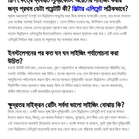
জন্য প্রথম ডেটা পয়েন্টটি কী?
ফিল্টার এলিমেন্ট
সঠিকভাবে?
প্রথম গুরুত্বপূর্ণ ইনপুট হল ফিল্ট্রেশন পয়েন্টের মধ্য দিয়ে বাস্তব অপারেটিং ফ্লো, যার মধ্যে সাধারণ
এবং সর্বোচ্চ অবস্থা উভয়ই অন্তর্ভুক্ত। ফ্লো নিশ্চিত হওয়ার পর, স্টার্টআপ এবং অপারেটিং
তাপমাত্রায় স্নেহক তেলের সান্দ্রতা প্রয়োগ করা যেতে পারে যাতে শিল্প ক্ষেত্রে ব্যবহৃত লুব্রিকেটিং
অয়েল ফিল্ট্রেশন এলিমেন্টের ডিফারেনশিয়াল প্রেশার আচরণ মূল্যায়ন করা যায়। এটি এমন একটি
এলিমেন্ট নির্বাচন করা এড়ায় যা শুধুমাত্র গড় অবস্থায় কাজ করে।
ইনস্টলেশনের পর কত ঘন ঘন সাইজিং পর্যালোচনা করা
উচিত?
যখনই ডিউটি সাইকেল, তেলের ধরন, দূষণ প্রোফাইল বা পরিষ্কারতার লক্ষ্যমাত্রা পরিবর্তিত হয়,
তখনই সাইজিং পর্যালোচনা করা উচিত। চাপের প্রবণতা এবং তেল বিশ্লেষণ ব্যবহার করে নিয়মিত
প্রযুক্তিগত পর্যালোচনা করলে শিল্প ক্ষেত্রে ব্যবহৃত লুব্রিকেটিং অয়েল ফিল্ট্রেশন এলিমেন্টটি এখনও
স্থিতিশীল সময়-ব্যবধানে কাজ করছে কিনা তা নিশ্চিত করতে সাহায্য করে। অনেক কারখানায়,
বার্ষিক পর্যালোচনা একটি ব্যবহারিক ন্যূনতম প্রয়োজন।
ক্ষুদ্রতর মাইক্রন রেটিং সর্বদা ভালো সাইজিং বোঝায় কি?
নিজে থেকে নয়। একটি আরও সূক্ষ্ম শিল্প লুব্রিকেটিং তেল ফিল্ট্রেশন এলিমেন্ট কণা ধারণের ক্ষমতা
উন্নত করতে পারে, কিন্তু এর আকার নির্ধারণে প্রবাহ, সান্দ্রতা, চাপ সীমা এবং দূষণ ধারণ ক্ষমতা—
এই সবগুলোকে অবশ্যই বিবেচনায় আনতে হবে। যথেষ্ট ক্ষমতা না থাকলে, খুবই সূক্ষ্ম শিল্প লুব্রিকেটিং
তেল ফিল্ট্রেশন এলিমেন্ট তাড়াতাড়ি ব্লক হয়ে যেতে পারে এবং পরিষেবা ব্যবধি ছোট করে দিতে পারে।