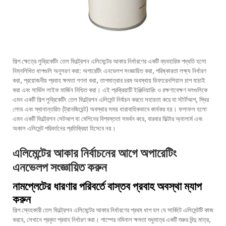
শিল্প ক্ষেত্রে লুব্রিকেটিং তেল ফিল্ট্রেশন এলিমেন্টের আকার নির্ধারণের একটি ব্যবহারিক পদ্ধতি হলো
নিম্নলিখিত ধাপগুলি অনুসরণ করা: অপারেটিং এনভেলপ সংজ্ঞায়িত করা, পরিষ্কারতা লক্ষ্য নির্ধারণ
করা, প্রয়োজনীয় প্রবাহ ক্ষমতা গণনা করা, তাপমাত্রার চরম অবস্থায় ডিফারেনশিয়াল চাপ যাচাই
করা এবং সার্ভিস লাইফ মার্জিন নিশ্চিত করা। এই প্রক্রিয়াটি ইঞ্জিনিয়ারিং ও রক্ষণাবেক্ষণ দলগুলিকে
এমন একটি শিল্প লুব্রিকেটিং তেল ফিল্ট্রেশন এলিমেন্ট নির্বাচন করতে সহায়তা করে যা স্টার্টআপ, স্থির
লোড এবং স্থানান্তরিত (ট্রানজিয়েন্ট) অবস্থার সময় ধারাবাহিকভাবে কার্যকর হয়। ফলাফল হলো
এমন একটি ফিল্ট্রেশন সেটআপ যা মেশিনের বিশ্বস্ততা সমর্থন করে, বারবার ফিল্টার অ্যালার্ম এবং
অকাল এলিমেন্ট পরিবর্তনের প্রতিক্রিয়া হিসেবে নয়।
এলিমেন্টের আকার নির্বাচনের আগে অপারেটিং
এনভেলপ সংজ্ঞায়িত করুন
নামপ্লেটের ধারণার পরিবর্তে বাস্তব প্রবাহ অবস্থা ম্যাপ
করুন
শিল্প স্নেহকারী তেল ফিল্ট্রেশন এলিমেন্টের আকার নির্ধারণের প্রথম ধাপ হল যে সার্কিটে এলিমেন্টটি কাজ
করবে, সেখানে প্রকৃত প্রবাহ নির্ধারণ করা। পাম্পের নমিনাল ক্ষমতা শুধুমাত্র একটি শুরুর বিন্দু মাত্র,