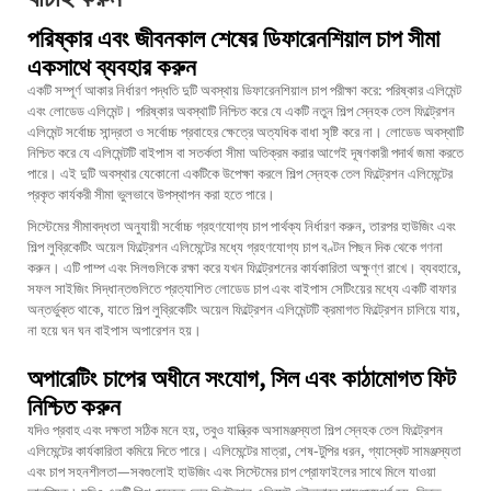
পরিষ্কার এবং জীবনকাল শেষের ডিফারেনশিয়াল চাপ সীমা
একসাথে ব্যবহার করুন
একটি সম্পূর্ণ আকার নির্ধারণ পদ্ধতি দুটি অবস্থায় ডিফারেনশিয়াল চাপ পরীক্ষা করে: পরিষ্কার এলিমেন্ট
এবং লোডেড এলিমেন্ট। পরিষ্কার অবস্থাটি নিশ্চিত করে যে একটি নতুন শিল্প স্নেহক তেল ফিল্ট্রেশন
এলিমেন্ট সর্বোচ্চ সান্দ্রতা ও সর্বোচ্চ প্রবাহের ক্ষেত্রে অত্যধিক বাধা সৃষ্টি করে না। লোডেড অবস্থাটি
নিশ্চিত করে যে এলিমেন্টটি বাইপাস বা সতর্কতা সীমা অতিক্রম করার আগেই দূষণকারী পদার্থ জমা করতে
পারে। এই দুটি অবস্থার যেকোনো একটিকে উপেক্ষা করলে শিল্প স্নেহক তেল ফিল্ট্রেশন এলিমেন্টের
প্রকৃত কার্যকরী সীমা ভুলভাবে উপস্থাপন করা হতে পারে।
সিস্টেমের সীমাবদ্ধতা অনুযায়ী সর্বোচ্চ গ্রহণযোগ্য চাপ পার্থক্য নির্ধারণ করুন, তারপর হাউজিং এবং
শিল্প লুব্রিকেটিং অয়েল ফিল্ট্রেশন এলিমেন্টের মধ্যে গ্রহণযোগ্য চাপ বণ্টন পিছন দিক থেকে গণনা
করুন। এটি পাম্প এবং সিলগুলিকে রক্ষা করে যখন ফিল্ট্রেশনের কার্যকারিতা অক্ষুণ্ণ রাখে। ব্যবহারে,
সফল সাইজিং সিদ্ধান্তগুলিতে প্রত্যাশিত লোডেড চাপ এবং বাইপাস সেটিংয়ের মধ্যে একটি বাফার
অন্তর্ভুক্ত থাকে, যাতে শিল্প লুব্রিকেটিং অয়েল ফিল্ট্রেশন এলিমেন্টটি ক্রমাগত ফিল্ট্রেশন চালিয়ে যায়,
না হয়ে ঘন ঘন বাইপাস অপারেশন হয়।
অপারেটিং চাপের অধীনে সংযোগ, সিল এবং কাঠামোগত ফিট
নিশ্চিত করুন
যদিও প্রবাহ এবং দক্ষতা সঠিক মনে হয়, তবুও যান্ত্রিক অসামঞ্জস্যতা শিল্প স্নেহক তেল ফিল্ট্রেশন
এলিমেন্টের কার্যকারিতা কমিয়ে দিতে পারে। এলিমেন্টের মাত্রা, শেষ-টুপির ধরন, গ্যাস্কেট সামঞ্জস্যতা
এবং চাপ সহনশীলতা—সবগুলোই হাউজিং এবং সিস্টেমের চাপ প্রোফাইলের সাথে মিলে যাওয়া