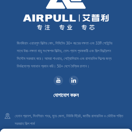
জিনজিয়াং এয়ারপুল ফিল্টার কোং, লিমিটেড 30+ বছরের দক্ষতা এবং 33টি পেটেন্টের
সাথে উচ্চ-দক্ষতা বায়ু সংক্ষেপক ফিল্টার, তেল-গ্যাস পৃথককারী এবং শিল্প ফিল্ট্রেশন
সিস্টেম সরবরাহ করে। আমরা পাওয়ার, পেট্রোলিয়াম এবং রাসায়নিক শিল্পের জন্য
নির্ভরযোগ্য সমাধান প্রদান করি। 50+ দেশে বৈশ্বিক চালান।
যোগাযোগ করুন
হেনান প্রদেশ, সিনশিয়াং শহর, মুয়ে জেলা, নিউকি স্ট্রিট, জাতীয় রাসায়নিক ও ভৌতিক শক্তি
সরবরাহ শিল্প পার্ক