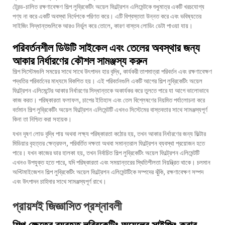
ট্রেন্ড-চালিত রক্ষণাবেক্ষণ শিল্প লুব্রিকেটিং অয়েল ফিল্ট্রেশন এলিমেন্টকে শুধুমাত্র একটি খরচযোগ্য
পণ্য না করে একটি অবস্থা নির্দেশকে পরিণত করে। এটি বিশ্বস্ততা উন্নত করে এবং ভবিষ্যতের
সাইজিং সিদ্ধান্তগুলিকে আরও নির্ভুল করে তোলে, কারণ বাস্তব লোডিং ডেটা পাওয়া যায়।
পরিবর্তনশীল ডিউটি সাইকেল এবং তেলের অবস্থার জন্য
আকার নির্ধারণের কৌশল সামঞ্জস্য করুন
শিল্প সিস্টেমগুলি সময়ের সাথে সাথে উৎপাদন হার বৃদ্ধি, কার্যকরী তাপমাত্রা পরিবর্তন এবং রক্ষণাবেক্ষণ
পদ্ধতির পরিবর্তনের মাধ্যমে বিকশিত হয়। এই পরিবর্তনগুলি একটি আগের শিল্প লুব্রিকেটিং অয়েল
ফিল্ট্রেশন এলিমেন্টের আকার নির্ধারণের সিদ্ধান্তকে অকার্যকর করে তুলতে পারে যা আগে ভালোভাবে
কাজ করত। পরিষ্কারতা ফলাফল, চাপের ইতিহাস এবং তেল বিশ্লেষণের নিয়মিত পর্যালোচনা করে
বর্তমান শিল্প লুব্রিকেটিং অয়েল ফিল্ট্রেশন এলিমেন্টটি এখনও সিস্টেমের বাস্তবতার সাথে সামঞ্জস্যপূর্ণ
কিনা তা নিশ্চিত করা সহায়ক।
যখন দূষণ লোড বৃদ্ধি পায় অথবা লক্ষ্য পরিষ্কারতা কঠোর হয়, তখন আকার নির্ধারণের জন্য ফিল্টার
মিডিয়ার বৃহত্তর ক্ষেত্রফল, পরিবর্তিত দক্ষতা অথবা সমান্তরাল ফিল্ট্রেশন ব্যবস্থা প্রয়োজন হতে
পারে। যখন কাজের ভার হালকা হয়, তখন নির্বাচিত শিল্প লুব্রিকেটিং অয়েল ফিল্ট্রেশন এলিমেন্টটি
এখনও উপযুক্ত হতে পারে, যদি পরিষ্কারতা এবং সময়ান্তরের স্থিতিশীলতা নিয়ন্ত্রিত থাকে। চলমান
অপ্টিমাইজেশন শিল্প লুব্রিকেটিং অয়েল ফিল্ট্রেশন এলিমেন্টটিকে সম্পদের ঝুঁকি, রক্ষণাবেক্ষণ সম্পদ
এবং উৎপাদন চাহিদার সাথে সামঞ্জস্যপূর্ণ রাখে।
প্রায়শই জিজ্ঞাসিত প্রশ্নাবলী
শিল্প ক্ষেত্রে ব্যবহৃত লুব্রিকেটিং অয়েলের সাইজিং করার