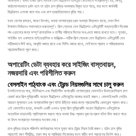
আবশ্যিক। যদিও একটি শিল্প স্নেহক তেল ফিল্ট্রেশন এলিমেন্ট ভৌতভাবে সামঞ্জস্যপূর্ণ হয়, কিন্তু
কাঠামোগতভাবে দুর্বল হলে তা হঠাৎ চাপ বৃদ্ধির অবস্থায় বিকৃত হতে পারে, যার ফলে কার্যকরী
ফিল্ট্রেশন এলাকা কমে যায় এবং চাপ ত্বরান্বিতভাবে বৃদ্ধি পায়।
যখন যোগক রসায়ন, জারণ উৎপাদ, অথবা তাপমাত্রার চরম অবস্থা বিদ্যমান থাকে, তখন সিল
উপাদান নির্বাচনও সমানভাবে গুরুত্বপূর্ণ। শিল্প স্নেহক তেল ফিল্ট্রেশন এলিমেন্টটি অভ্যন্তরীণ লিকেজ
পথ এড়ানোর জন্য সম্পূর্ণ রাসায়নিক ও তাপীয় পরিসরে সিলের অখণ্ডতা বজায় রাখতে হবে। সুতরাং,
সাইজিং হল একসাথে হাইড্রোলিক ও যান্ত্রিক—সঠিক শিল্প স্নেহক তেল ফিল্ট্রেশন এলিমেন্টটি যেন
সঠিকভাবে ফিট করে, আকৃতি বজায় রাখে এবং সিলিং বজায় রাখে, সেইসাথে প্রবাহ ও পরিষ্কারতার
প্রয়োজনীয়তা পূরণ করে।
অপারেটিং ডেটা ব্যবহার করে সাইজিং বাস্তবায়ন,
নজরদারি এবং পরিশীলিত করুন
বেসলাইন পাঠ্যাংক এবং ট্রেন্ড নিয়মগুলির সাথে চালু করুন
ইনস্টলেশনের পরে, স্টার্টআপে এবং স্থিতিশীল অপারেটিং তাপমাত্রায় বেসলাইন ডিফারেনশিয়াল চাপ
রেকর্ড করে শিল্প লুব্রিকেটিং অয়েল ফিল্ট্রেশন এলিমেন্টের আকার যাচাই করুন। বেসলাইনগুলি লোডিং
আচরণ মূল্যায়ন এবং অস্বাভাবিক দূষণ ঘটনা চিহ্নিত করার জন্য প্রয়োজনীয় রেফারেন্স প্রদান করে।
এই বেসলাইন ছাড়া, দলগুলি একটি এখনও সুস্থ শিল্প লুব্রিকেটিং অয়েল ফিল্ট্রেশন এলিমেন্টকে
অত্যধিক তাড়াতাড়ি প্রতিস্থাপন করতে পারে অথবা উচ্চ-প্রবাহ দূষণের দ্রুত ঘটনা মিস করতে পারে
যা উৎস সংক্রান্ত সমস্যার সংকেত দেয়।
চাপ-বৃদ্ধির হারকে পরিদর্শন কার্যক্রমের সাথে যুক্ত করে ট্রেন্ড নিয়ম তৈরি করুন। হঠাৎ ঢাল বৃদ্ধি
প্রায়শই দূষণ শীর্ষবিন্দু, তরল ক্ষয় বা প্রক্রিয়া লিকেজের ফলে কঠিন কণা প্রবেশের নির্দেশ করে।