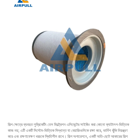
শিল্প ক্ষেত্রে ব্যবহৃত লুব্রিকেটিং তেল ফিল্ট্রেশন এলিমেন্টের সাইজিং করা কোনো ক্যাটালগ-ভিত্তিক
কাজ নয়; এটি একটি সিস্টেম-ভিত্তিক সিদ্ধান্ত যা বেয়ারিংগুলিকে রক্ষা করে, ভার্নিশ ঝুঁকি নিয়ন্ত্রণ
করে এবং রক্ষণাবেক্ষণ খরচকে স্থিতিশীল রাখে। শিল্প অপারেশনে, একটি অতি-ছোট আকারের শিল্প