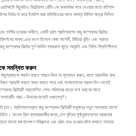
কি ছোটখাটো বিচ্যুতিও ফিল্ট্রেশন রেটিং-কে অকার্যকর করে দেওয়ার মতো বাইপাস
উপর নির্ভর না করে ইনস্টল করা হাউজিংয়ের সাথে সমস্ত মিলিত মাত্রা নিশ্চিত
াপীয় চক্রের অধীনে, একটি দুর্বল প্রতিস্থাপন বায়ু কম্প্রেসর ফিল্টার
্শনের মানদণ্ডের অংশ হিসেবে কেজ সাপোর্ট, মিডিয়া বন্ডিং এবং প্রান্ত
ু কম্প্রেসর ফিল্টার পূর্ণ সার্ভিস সময়কাল জুড়ে আকৃতি এবং সিলিং স্থিতিশীলতা
ণকে সমন্বিত করুন
় বায়ুপ্রবাহকে সমর্থন করতে পারবে কিনা তা মূল্যায়ন করুন, যাতে প্রাথমিক বাধা
রিক্ত প্রচেষ্টা করতে বাধ্য করতে পারে এবং অপারেশনের প্রথম দিন থেকেই
কম্প্রেসর ফিল্টারটি প্রত্যাশিত লোড পরিসরের মধ্যে কণা ধারণের সাথে
বং অপারেটিং খরচ—উভয়ের জন্যই গুরুত্বপূর্ণ।
টা চান। প্রতিস্থাপনকৃত বায়ু কম্প্রেসর ফিল্টারটি শুধুমাত্র নতুন অবস্থায় ভালো
চিত। অনেক শিল্প ব্যবহারকারীর জন্য, চাপ বৃদ্ধির পূর্বানুমানযোগ্য বক্ররেখা
তা ভালো রক্ষণাবেক্ষণ পরিকল্পনা এবং হঠাৎ বন্ধ হওয়ার ঘটনা কমাতে সাহায্য