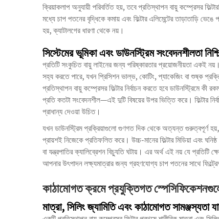
ক্রিয়াকলাপ অনুযায়ী পরিবর্তিত হয়, তবে প্রতিস্থাপন বায়ু কম্প্রেসর ফিল্
মধ্যে চাপ পতনের বৃদ্ধিকে কমায় এবং ফিল্টার এলিমেন্টের তাড়াতাড়ি ভেঙে 
হয়, ক্যাটালগের ধারণা থেকে নয়।
সিস্টেমের ভূমিকা এবং ডাউনস্ট্রিম সংবেদনশীলতা নিশ্
প্রতিটি সংকুচিত বায়ু লাইনের জন্য পরিষ্কারতার প্রয়োজনীয়তা একই নয়। সা
সহ্য করতে পারে, যখন প্রিসিশন ভাল্ভ, কোটিং, প্যাকেজিং বা শুষ্ক প্রক্র
প্রতিস্থাপন বায়ু কম্প্রেসর ফিল্টার নির্বাচন করতে হবে ডাউনস্ট্রিমে কী 
প্রতি কতটা সংবেদনশীল—এই দুটি বিষয়ের উপর ভিত্তি করে। ফিল্টার নির্বাচ
প্রাধান্য দেওয়া উচিত।
যখন ডাউনস্ট্রিম প্রক্রিয়াগুলো গুণগত দিক থেকে অত্যন্ত গুরুত্বপূর্ণ হয়
প্রায়শই নিজেকে প্রতিফলিত করে। উচ্চ-মানের ফিল্টার মিডিয়া এবং ঘনিষ্ঠ 
বা যন্ত্রপাতির ক্যালিব্রেশন বিচ্যুতি ঘটায়। এর অর্থ এই নয় যে প্রতিটি ক্ষ
আপনার উৎপাদন লক্ষ্যমাত্রার জন্য গ্রহণযোগ্য চাপ পতনের সাথে ফিল্ট্রেশ
কাঠামোগত ক্রমে প্রযুক্তিগত স্পেসিফিকেশনগুলো
মাত্রা, সিলিং জ্যামিতি এবং কাঠামোগত সামঞ্জস্যতা য
একটি প্রতিস্থাপন বায়ু কম্প্রেসর ফিল্টার প্রথমে শারীরিক মাত্রা এবং স