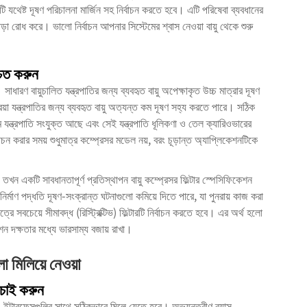
টারটি যথেষ্ট দূষণ পরিচালনা মার্জিন সহ নির্বাচন করতে হবে। এটি পরিষেবা ব্যবধানের
পড়া রোধ করে। ভালো নির্বাচন আপনার সিস্টেমের শ্বাস নেওয়া বায়ু থেকে শুরু
চিত করুন
ধারণ বায়ুচালিত যন্ত্রপাতির জন্য ব্যবহৃত বায়ু অপেক্ষাকৃত উচ্চ মাত্রার দূষণ
িয়া যন্ত্রপাতির জন্য ব্যবহৃত বায়ু অত্যন্ত কম দূষণ সহ্য করতে পারে। সঠিক
রকম যন্ত্রপাতি সংযুক্ত আছে এবং সেই যন্ত্রপাতি ধূলিকণা ও তেল ক্যারিওভারের
ন করার সময় শুধুমাত্র কম্প্রেসর মডেল নয়, বরং চূড়ান্ত অ্যাপ্লিকেশনটিকে
, তখন একটি সাবধানতাপূর্ণ প্রতিস্থাপন বায়ু কম্প্রেসর ফিল্টার স্পেসিফিকেশন
নির্মাণ পদ্ধতি দূষণ-সংক্রান্ত ঘটনাগুলো কমিয়ে দিতে পারে, যা পুনরায় কাজ করা
েত্রে সবচেয়ে সীমাবদ্ধ (রিস্ট্রিক্টিভ) ফিল্টারটি নির্বাচন করতে হবে। এর অর্থ হলো
ন দক্ষতার মধ্যে ভারসাম্য বজায় রাখা।
 মিলিয়ে নেওয়া
াচাই করুন
িলিং ইন্টারফেসগুলির সাথে সঠিকভাবে মিলে যেতে হবে। অভ্যন্তরীণ ব্যাস,