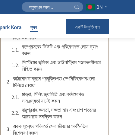
BN
বিষয়সূচি
ark Kora
ব্লগ
একটি উদ্ধৃতি পান
অংশ নম্বর পরীক্ষা করার আগে অপারেটিং প্রোফাইল
দিয়ে শুরু করুন
কম্প্রেসরের ডিউটি এবং পরিবেশগত লোড ম্যাপ
করুন
সিস্টেমের ভূমিকা এবং ডাউনস্ট্রিম সংবেদনশীলতা
নিশ্চিত করুন
কাঠামোগত ক্রমে প্রযুক্তিগত স্পেসিফিকেশনগুলো
মিলিয়ে নেওয়া
মাত্রা, সিলিং জ্যামিতি এবং কাঠামোগত
সামঞ্জস্যতা যাচাই করুন
বায়ুপ্রবাহ ক্ষমতা, দক্ষতা মান এবং চাপ পতনের
আচরণকে সমন্বিত করুন
একক মূল্যের পরিবর্তে সেবা জীবনের অর্থনৈতিক
বিশ্লেষণ করুন