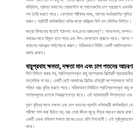
বহির্ব্যাস, প্রান্ত ক্যাপের প্রোফাইল বা গ্যাস্কেটের চাপ প্রয়োগে এমন
পথ তৈরি করতে পারে। যোগ্যতা পরীক্ষার সময়, আগের অর্ডারগুলির স্মৃতির 
করুন। প্রতিটি কার্যকারিতা দাবির জন্য যান্ত্রিক ফিট হল মৌলিক ভিত্তি।
মাত্রা মিলানোর মতোই গঠনগত অখণ্ডতা গুরুত্বপূর্ণ। পালসেশন, কম্পন এবং ত
সময়ের সাথে বিকৃত হতে পারে এবং সিল যোগাযোগ হারাতে পারে। আগত পরিদর
ক্যাপের আসঞ্জন পর্যালোচনা করুন। সঠিকভাবে নির্মিত একটি প্রতিস্থাপন বায়
বজায় রাখবে।
বায়ুপ্রবাহ ক্ষমতা, দক্ষতা মান এবং চাপ পতনের আচর
ফিট নিশ্চিত করার পর, প্রতিস্থাপনকৃত বায়ু কম্প্রেসর ফিল্টারটি প্রয়োজনীয
অত্যধিক না হয়। একটি ছোট আকারের ফিল্টার এলিমেন্ট কম্প্রেসরকে অতি
শক্তি খরচ বৃদ্ধি করতে পারে। সঠিকভাবে নির্বাচিত প্রতিস্থাপনকৃত বায়ু 
পার্থক্যমূলক চাপকে নিয়ন্ত্রণযোগ্য রাখে। এই ভারসাম্যটি বিশ্বস্ততা এ
দূষণ বৃদ্ধির সাথে দক্ষতা এবং চাপ পতনের প্রগতি বর্ণনাকারী কার্যকারিতা ডে
পরীক্ষা পাস করা উচিত নয়, বরং সেবা জীবন জুড়ে স্থির আচরণ বজায় রাখা উ
একটি একক নমিনাল দক্ষতা মানের চেয়ে বেশি উপযোগী। এই পূর্বানুমানযোগ্য
করে।