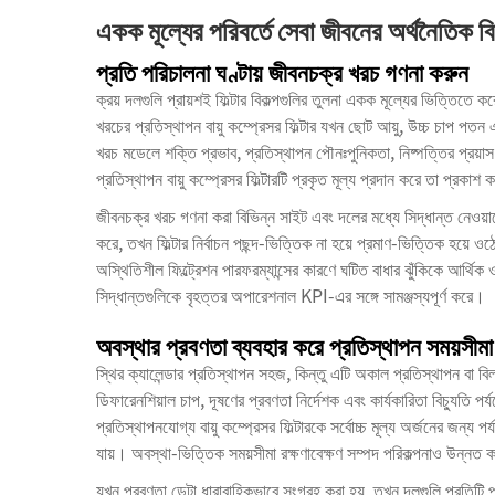
একক মূল্যের পরিবর্তে সেবা জীবনের অর্থনৈতিক ব
প্রতি পরিচালনা ঘণ্টায় জীবনচক্র খরচ গণনা করুন
ক্রয় দলগুলি প্রায়শই ফিল্টার বিকল্পগুলির তুলনা একক মূল্যের ভিত্তিতে
খরচের প্রতিস্থাপন বায়ু কম্প্রেসর ফিল্টার যখন ছোট আয়ু, উচ্চ চাপ পত
খরচ মডেলে শক্তি প্রভাব, প্রতিস্থাপন পৌনঃপুনিকতা, নিষ্পত্তির প্রয়
প্রতিস্থাপন বায়ু কম্প্রেসর ফিল্টারটি প্রকৃত মূল্য প্রদান করে তা প্রকাশ
জীবনচক্র খরচ গণনা করা বিভিন্ন সাইট এবং দলের মধ্যে সিদ্ধান্ত নেওয
করে, তখন ফিল্টার নির্বাচন পছন্দ-ভিত্তিক না হয়ে প্রমাণ-ভিত্তিক হয়ে 
অস্থিতিশীল ফিল্ট্রেশন পারফরম্যান্সের কারণে ঘটিত বাধার ঝুঁকিকে আর্থিক 
সিদ্ধান্তগুলিকে বৃহত্তর অপারেশনাল KPI-এর সঙ্গে সামঞ্জস্যপূর্ণ করে।
অবস্থার প্রবণতা ব্যবহার করে প্রতিস্থাপন সময়সীমা 
স্থির ক্যালেন্ডার প্রতিস্থাপন সহজ, কিন্তু এটি অকাল প্রতিস্থাপন বা 
ডিফারেনশিয়াল চাপ, দূষণের প্রবণতা নির্দেশক এবং কার্যকারিতা বিচ্যুতি পর
প্রতিস্থাপনযোগ্য বায়ু কম্প্রেসর ফিল্টারকে সর্বোচ্চ মূল্য অর্জনের জন্য 
যায়। অবস্থা-ভিত্তিক সময়সীমা রক্ষণাবেক্ষণ সম্পদ পরিকল্পনাও উন্নত
যখন প্রবণতা ডেটা ধারাবাহিকভাবে সংগ্রহ করা হয়, তখন দলগুলি প্রতিটি প্র