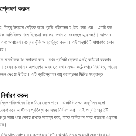
িশ্লেষণ করুন
 করে, কিন্তু উত্তম মেট্রিক হলো প্রতি পরিচালনা ঘণ্টায় মোট খরচ। একটি কম
ন এবং অতিরিক্ত শ্রম বিবেচনা করা হয়, তখন তা ব্যয়বহুল হয়ে ওঠে। আপনার
াস এবং অপারেশন বন্ধের ঝুঁকি অন্তর্ভুক্ত করুন। এই পদ্ধতিটি সাধারণত কোন
 করে।
়াকে মানকীকরণেও সহায়তা করে। যখন প্রতিটি ক্রেতা একই কাঠামো ব্যবহার
ওঠে। যেসব কারখানার অপারেশন অব্যাহত রাখার লক্ষ্য কঠোরভাবে নির্ধারিত, তাদের
ওজন দেওয়া উচিত। এটি প্রতিস্থাপন বায়ু কম্প্রেসর ফিল্টার সংক্রান্ত
নির্ধারণ করুন
বিলম্বিত পরিবর্তনের দিকে নিয়ে যেতে পারে। একটি উত্তম অনুশীলন হলো
্যবেক্ষণ করে অপ্টিমাল প্রতিস্থাপন সময় নির্ধারণ করা। এই পদ্ধতি প্রতিটি
পর্যাপ্ত সময় ধরে সেবায় রাখতে সাহায্য করে, যাতে অনিরাপদ সময় বাড়ানো এড়ানো
 করে।
তিস্থাপনযোগ্য বায়ু কম্প্রেসর ফিল্টার ঋতুভিত্তিক অবস্থা এবং প্রক্রিয়া