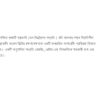
পেক্ষিত কাজটি প্রায়শই তেল ফিল্ট্রেশন পদ্ধতি। যদি আপনার লক্ষ্য স্থিতিশীল
কেটিং অয়েল ফিল্টার রক্ষণাবেক্ষণকে একটি সংজ্ঞায়িত অপারেটিং প্রক্রিয়া হিসাবে
াবে। একটি অনুশাসিত পদ্ধতি বেয়ারিং, রোটার এবং সিলগুলিকে ক্ষয়কারী কণা এবং
করে।