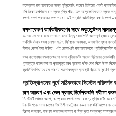
কম্প্রেসর রক্ষণাবেক্ষণের জন্য লুব্রিকেটিং অয়েল ফিল্টারের একটি ব্যবহা
যদি ডিফারেনশিয়াল চাপ দ্রুত বৃদ্ধি পায়, তেল অস্বাভাবিকভাবে দ্রুত অন্ধ
রক্ষণাবেক্ষণ প্রয়োজন হতে পারে। এই পদ্ধতি অতিরিক্ত রক্ষণাবেক্ষণ
রক্ষণাবেক্ষণ কার্যকরীকরণের সাথে ডকুমেন্টেশন সামঞ্জস
অনেক দল সেবা কাজ সম্পাদন করে কিন্তু রেকর্ডগুলি অসম্পূর্ণ হওয়ায় মূল্য হ
প্রতিটি ঘটনার সময় চলমান ঘণ্টা, ফিল্টারের অবস্থা, অপসারিত ধূসর পদার্থে
বিবরণ রেকর্ড করা উচিত। এই রেকর্ডগুলি রক্ষণাবেক্ষণকে প্রতিক্রিয়াশীল
যখন কম্প্রেসর রক্ষণাবেক্ষণের জন্য লুব্রিকেটিং অয়েল ফিল্টারের রেকর্ডগু
পুনরাবৃত্ত ধাতব কণা বা পুনরাবৃত্ত চাপ হ্রাসের ঝাঁক দেখা দিলে উৎস দিকের
ত্রুটি বিকশিত হওয়ার আগেই সংশোধনমূলক ব্যবস্থা গ্রহণের সুযোগ প্র
প্রতিস্থাপনের পূর্বে সঠিকভাবে সিস্টেম পরিদর্শন 
চাপ আচরণ এবং তেল প্রবাহ নির্দেশকগুলি পরীক্ষা করু
সিস্টেমটি খোলার আগে, কম্প্রেসর রক্ষণাবেক্ষণের জন্য লুব্রিকেটিং অয়েল 
ট্রানজিশনের সময় চাপের স্থিতিশীলতা ট্র্যাক করুন এবং স্টার্টআপের পর তেল
ফিল্টার অবরোধ, বাইপাস ভাল্ভের সমস্যা বা স্নিগ্ধতা সংক্রান্ত সমস্যার সূ