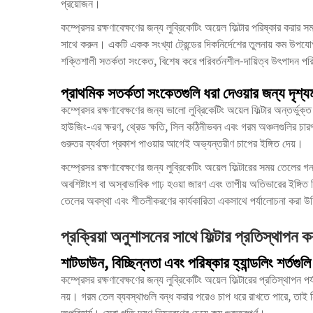
প্রয়োজন।
কম্প্রেসর রক্ষণাবেক্ষণের জন্য লুব্রিকেটিং অয়েল ফিল্টার পরিষ্কার করার সময
সাথে করুন। একটি একক সংখ্যা ট্রেন্ডের দিকনির্দেশের তুলনায় কম উপযো
শক্তিশালী সতর্কতা সংকেত, বিশেষ করে পরিবর্তনশীল-দায়িত্ব উৎপাদন প
প্রাথমিক সতর্কতা সংকেতগুলি ধরা দেওয়ার জন্য দৃশ্
কম্প্রেসর রক্ষণাবেক্ষণের জন্য ভালো লুব্রিকেটিং অয়েল ফিল্টার অন্তর্ভুক্
হাউজিং-এর ক্ষরণ, থ্রেড ক্ষতি, সিল কঠিনীভবন এবং গরম অঞ্চলগুলির চারপাশ
গুরুতর ব্যর্থতা প্রকাশ পাওয়ার আগেই অভ্যন্তরীণ চাপের ইঙ্গিত দেয়।
কম্প্রেসর রক্ষণাবেক্ষণের জন্য লুব্রিকেটিং অয়েল ফিল্টারের সময় তেলের
অবশিষ্টাংশ বা অস্বাভাবিক গাঢ় হওয়া জারণ এবং তাপীয় অতিভারের ইঙ্গিত দি
তেলের অবস্থা এবং শীতলীকরণের কার্যকারিতা একসাথে পর্যালোচনা করা 
প্রক্রিয়া অনুশাসনের সাথে ফিল্টার প্রতিস্থাপন ক
শাটডাউন, বিচ্ছিন্নতা এবং পরিষ্কার হ্যান্ডলিং শর্তগুল
কম্প্রেসর রক্ষণাবেক্ষণের জন্য লুব্রিকেটিং অয়েল ফিল্টারের প্রতিস্থাপন পর
নয়। গরম তেল ব্যবস্থাগুলি বন্ধ করার পরেও চাপ ধরে রাখতে পারে, তাই 
অপরিহার্য। সেবা গতি দূষণ নিয়ন্ত্রণের চেয়ে কম গুরুত্বপূর্ণ।