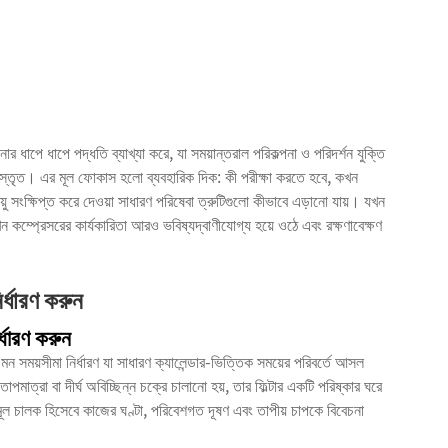
োর ধাপে ধাপে পদ্ধতি ব্যাখ্যা করে, যা সময়ান্তরাল পরিকল্পনা ও পরিদর্শন যুক্তি
 বিস্তৃত। এর মূল ফোকাস হলো ব্যবহারিক দিক: কী পরীক্ষা করতে হবে, কখন
য়ু সংক্ষিপ্ত করে দেওয়া সাধারণ পরিষেবা ত্রুটিগুলো কীভাবে এড়ানো যায়। যখন
তখন কম্প্রেসরের কার্যকারিতা আরও ভবিষ্যদ্বাণীযোগ্য হয়ে ওঠে এবং রক্ষণাবেক্ষণ
র্ধারণ করুন
র্ধারণ করুন
় এমন সময়সীমা নির্ধারণ যা সাধারণ ক্যালেন্ডার-ভিত্তিক সময়ের পরিবর্তে আসল
মাত্রা বা দীর্ঘ অবিচ্ছিন্ন চক্রে চালানো হয়, তার ফিল্টার একটি পরিষ্কার ঘরে
 মূল চালক হিসেবে কাজের ঘণ্টা, পরিবেশগত দূষণ এবং তাপীয় চাপকে বিবেচনা