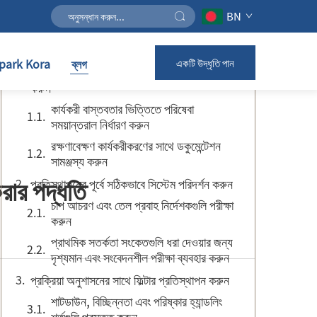
BN
বিষয়সূচি
ark Kora
ব্লগ
একটি উদ্ধৃতি পান
ফিল্টারে হাত দেওয়ার আগে রক্ষণাবেক্ষণের মানক নির্ধারণ
করুন
কার্যকরী বাস্তবতার ভিত্তিতে পরিষেবা
সময়ান্তরাল নির্ধারণ করুন
রক্ষণাবেক্ষণ কার্যকরীকরণের সাথে ডকুমেন্টেশন
সামঞ্জস্য করুন
করার পদ্ধতি
প্রতিস্থাপনের পূর্বে সঠিকভাবে সিস্টেম পরিদর্শন করুন
চাপ আচরণ এবং তেল প্রবাহ নির্দেশকগুলি পরীক্ষা
করুন
প্রাথমিক সতর্কতা সংকেতগুলি ধরা দেওয়ার জন্য
দৃশ্যমান এবং সংবেদনশীল পরীক্ষা ব্যবহার করুন
প্রক্রিয়া অনুশাসনের সাথে ফিল্টার প্রতিস্থাপন করুন
শাটডাউন, বিচ্ছিন্নতা এবং পরিষ্কার হ্যান্ডলিং
শর্তগুলি প্রস্তুত করুন