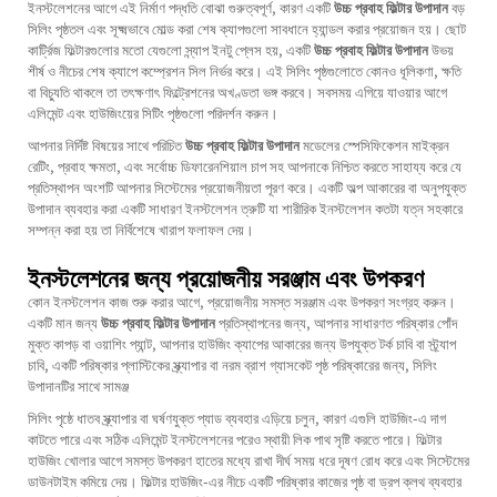
ইনস্টলেশনের আগে এই নির্মাণ পদ্ধতি বোঝা গুরুত্বপূর্ণ, কারণ একটি
উচ্চ প্রবাহ ফিল্টার উপাদান
বড়
সিলিং পৃষ্ঠতল এবং সূক্ষ্মভাবে মোল্ড করা শেষ ক্যাপগুলো সাবধানে হ্যান্ডল করার প্রয়োজন হয়। ছোট
কার্ট্রিজ ফিল্টারগুলোর মতো যেগুলো স্ন্যাপ ইনটু প্লেস হয়, একটি
উচ্চ প্রবাহ ফিল্টার উপাদান
উভয়
শীর্ষ ও নীচের শেষ ক্যাপে কম্প্রেশন সিল নির্ভর করে। এই সিলিং পৃষ্ঠগুলোতে কোনও ধূলিকণা, ক্ষতি
বা বিচ্যুতি থাকলে তা তৎক্ষণাৎ ফিল্ট্রেশনের অখণ্ডতা ভঙ্গ করবে। সবসময় এগিয়ে যাওয়ার আগে
এলিমেন্ট এবং হাউজিংয়ের সিটিং পৃষ্ঠগুলো পরিদর্শন করুন।
আপনার নির্দিষ্ট বিষয়ের সাথে পরিচিত
উচ্চ প্রবাহ ফিল্টার উপাদান
মডেলের স্পেসিফিকেশন মাইক্রন
রেটিং, প্রবাহ ক্ষমতা, এবং সর্বোচ্চ ডিফারেনশিয়াল চাপ সহ আপনাকে নিশ্চিত করতে সাহায্য করে যে
প্রতিস্থাপন অংশটি আপনার সিস্টেমের প্রয়োজনীয়তা পূরণ করে। একটি অল্প আকারের বা অনুপযুক্ত
উপাদান ব্যবহার করা একটি সাধারণ ইনস্টলেশন ত্রুটি যা শারীরিক ইনস্টলেশন কতটা যত্ন সহকারে
সম্পন্ন করা হয় তা নির্বিশেষে খারাপ ফলাফল দেয়।
ইনস্টলেশনের জন্য প্রয়োজনীয় সরঞ্জাম এবং উপকরণ
কোন ইনস্টলেশন কাজ শুরু করার আগে, প্রয়োজনীয় সমস্ত সরঞ্জাম এবং উপকরণ সংগ্রহ করুন।
একটি মান জন্য
উচ্চ প্রবাহ ফিল্টার উপাদান
প্রতিস্থাপনের জন্য, আপনার সাধারণত পরিষ্কার পোঁদ
মুক্ত কাপড় বা ওয়াশিং প্যান্ট, আপনার হাউজিং ক্যাপের আকারের জন্য উপযুক্ত টর্ক চাবি বা স্ট্র্যাপ
চাবি, একটি পরিষ্কার প্লাস্টিকের স্ক্র্যাপার বা নরম ব্রাশ গ্যাসকেট পৃষ্ঠ পরিষ্কারের জন্য, সিলিং
উপাদানটির সাথে সামঞ্জ
সিলিং পৃষ্ঠে ধাতব স্ক্র্যাপার বা ঘর্ষণযুক্ত প্যাড ব্যবহার এড়িয়ে চলুন, কারণ এগুলি হাউজিং-এ দাগ
কাটতে পারে এবং সঠিক এলিমেন্ট ইনস্টলেশনের পরেও স্থায়ী লিক পাথ সৃষ্টি করতে পারে। ফিল্টার
হাউজিং খোলার আগে সমস্ত উপকরণ হাতের মধ্যে রাখা দীর্ঘ সময় ধরে দূষণ রোধ করে এবং সিস্টেমের
ডাউনটাইম কমিয়ে দেয়। ফিল্টার হাউজিং-এর নীচে একটি পরিষ্কার কাজের পৃষ্ঠ বা ড্রপ ক্লথ ব্যবহার