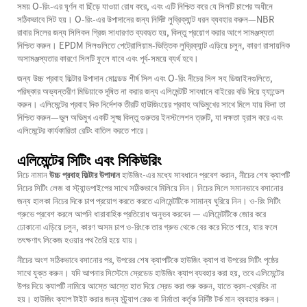
সময় O-রিং-এর ঘূর্ণন বা ছিঁড়ে যাওয়া রোধ করে, এবং এটি নিশ্চিত করে যে সিলটি চাপের অধীনে
সঠিকভাবে সিট হয়। O-রিং-এর উপাদানের জন্য নির্দিষ্ট লুব্রিক্যান্ট ধরন ব্যবহার করুন—NBR
রাবার সিলের জন্য সিলিকন গ্রিজ সাধারণত ব্যবহৃত হয়, কিন্তু প্রয়োগ করার আগে সামঞ্জস্যতা
নিশ্চিত করুন। EPDM সিলগুলিতে পেট্রোলিয়াম-ভিত্তিক লুব্রিক্যান্ট এড়িয়ে চলুন, কারণ রাসায়নিক
অসামঞ্জস্যতার কারণে সিলটি ফুলে যাবে এবং পূর্ব-সময়ে ব্যর্থ হবে।
জন্য
উচ্চ প্রবাহ ফিল্টার উপাদান
মোল্ডেড শীর্ষ সিল এবং O-রিং নীচের সিল সহ ডিজাইনগুলিতে,
পরিষ্কার অভ্যন্তরীণ মিডিয়াকে দূষিত না করার জন্য এলিমেন্টটি সাবধানে বাইরের বডি দিয়ে হ্যান্ডেল
করুন। এলিমেন্টের প্রবাহ দিক নির্দেশক তীরটি হাউজিংয়ের প্রবাহ অভিমুখের সাথে মিলে যায় কিনা তা
নিশ্চিত করুন—ভুল অভিমুখ একটি সূক্ষ্ম কিন্তু গুরুতর ইনস্টলেশন ত্রুটি, যা দক্ষতা হ্রাস করে এবং
এলিমেন্টের কার্যকারিতা রেটিং বাতিল করতে পারে।
এলিমেন্টের সিটিং এবং সিকিউরিং
নিচে নামান
উচ্চ প্রবাহ ফিল্টার উপাদান
হাউজিং-এর মধ্যে সাবধানে প্রবেশ করান, নীচের শেষ ক্যাপটি
নিচের সিটিং লেজ বা স্ট্যান্ডপাইপের সাথে সঠিকভাবে মিলিয়ে নিন। নিচের সিলে সমানভাবে বসানোর
জন্য হালকা নিচের দিকে চাপ প্রয়োগ করতে করতে এলিমেন্টটিকে সামান্য ঘুরিয়ে নিন। ও-রিং সিটিং
গ্রুভে প্রবেশ করলে আপনি ধারাবাহিক প্রতিরোধ অনুভব করবেন — এলিমেন্টটিকে জোর করে
ঢোকানো এড়িয়ে চলুন, কারণ অসম চাপ ও-রিংকে তার গ্রুভ থেকে বের করে দিতে পারে, যার ফলে
তৎক্ষণাৎ লিকেজ হওয়ার পথ তৈরি হয়ে যায়।
নীচের অংশ সঠিকভাবে বসানোর পর, উপরের শেষ ক্যাপটিকে হাউজিং ক্যাপ বা উপরের সিটিং পৃষ্ঠের
সাথে যুক্ত করুন। যদি আপনার সিস্টেমে স্রেডেড হাউজিং ক্যাপ ব্যবহার করা হয়, তবে এলিমেন্টের
উপর দিয়ে ক্যাপটি নামিয়ে আস্তে আস্তে হাত দিয়ে স্রেড করা শুরু করুন, যাতে ক্রস-থ্রেডিং না
হয়। হাউজিং ক্যাপ টাইট করার জন্য স্ট্র্যাপ রেঞ্চ বা নির্মাতা কর্তৃক নির্দিষ্ট টর্ক মান ব্যবহার করুন।