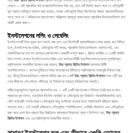
দেখাবে — যদি প্রাথমিক পাঠ অপ্রত্যাশিতভাবে উচ্চ হয়, তবে এটি নির্দেশ করতে পারে যে এলিমেন্টটি
ভুল প্রবাহ অভিমুখে স্থাপন করা হয়েছে, অথবা এলিমেন্টের বিবরণ সিস্টেমের প্রবাহ প্রয়োজনীয়তার
সাথে মেলে না। ভবিষ্যতের রক্ষণাবেক্ষণ পরিকল্পনা প্রস্তুত করার জন্য প্রাথমিক ডিফারেনশিয়াল চাপ
পাঠটি রেকর্ড করুন।
ইনস্টলেশনের লগিং ও লেবেলিং
ইনস্টলেশনটি লিক-মুক্ত বলে যাচাই করা হলে এবং সিস্টেমটি স্বাভাবিকভাবে কাজ করছে বলে নিশ্চিত
হলে, ইনস্টলেশনের তারিখ, এলিমেন্টের পার্ট নম্বর, প্রাথমিক ডিফারেনশিয়াল প্রেশার পাঠ, এবং
টেকনিশিয়ানের নাম সহ আপনার রক্ষণাবেক্ষণ রেকর্ডটি সম্পূর্ণ করুন। ফিল্টার হাউজিং-এ একটি সার্ভিস
ট্যাগ লাগান যেখানে ইনস্টলেশনের তারিখ এবং আপনার নির্দিষ্ট অ্যাপ্লিকেশনের জন্য সুপারিশকৃত
প্রতিস্থাপন সময়সীমা উল্লেখ করা থাকবে,
উচ্চ প্রবাহ ফিল্টার উপাদান
আপনার নির্দিষ্ট
অ্যাপ্লিকেশনে। অনেক সুবিধাতে সময় অন্তরালের ভিত্তিতে প্রতিস্থাপন সময়সূচি নির্ধারণ করা
হয়, কিন্তু ডিফারেনশিয়াল প্রেশার মনিটর করা হল একটি
উচ্চ প্রবাহ ফিল্টার উপাদান
যখন এটি তার
সেবা জীবনের শেষ পর্যন্ত পৌঁছেছে তা নির্ধারণের সবচেয়ে নির্ভরযোগ্য পদ্ধতি।
সঠিক ডকুমেন্টেশন শুধুমাত্র প্রশাসনিক নয় — এটি একটি রক্ষণাবেক্ষণ ইতিহাস তৈরি করে যা উপ-
প্রবাহের দূষণ উৎস, অত্যধিক সিস্টেম আর্দ্রতা বা এলিমেন্টের মূল ডিজাইন প্যারামিটারগুলির চেয়ে
বেশি অপারেটিং শর্তের কারণে এলিমেন্টের আয়ু সংক্ষিপ্ত হওয়ার মতো প্যাটার্নগুলি চিহ্নিত করতে
সাহায্য করে। এই তথ্যটি ভবিষ্যতে এলিমেন্টের স্পেসিফিকেশন, হাউজিং ডিজাইন এবং এলিমেন্টকে
রক্ষা করে এমন উপ-প্রবাহ প্রি-ফিল্ট্রেশন ব্যবস্থার সিদ্ধান্ত গ্রহণে নির্দেশনা দেয়,
উচ্চ প্রবাহ
ফিল্টার উপাদান
এবং এর প্রতিস্থাপন সময়সীমা বাড়ায়।
সাধারণ ইনস্টলেশন ভুল এবং কীভাবে এগুলি এড়াবেন