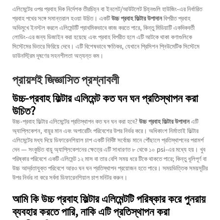
এলিমেন্টের ওপর প্রবাহ দিক নির্দেশক তীরচিহ্ন বা ইনলেট/আউটলেট চিহ্নগুলি হাউজিং-এর নির্ধারিত
প্রবাহ পথের সঙ্গে সমান্তরাল হওয়া উচিত। একটি
উচ্চ প্রবাহ ফিল্টার উপাদান
বিপরীত প্রবাহ
অভিমুখে ইনস্টল করলে এলিমেন্টটি প্রাথমিকভাবে কাজ করতে পারে, কিন্তু মিডিয়াটি একদিকবর্তী
লোডিং-এর জন্য ডিজাইন করা হয়েছে এবং প্রবাহ বিপরীত হলে এটি আটকে থাকা কণাগুলিকে
সিস্টেমের ভিতরে ফিরিয়ে দেবে। এটি বিশেষভাবে ক্ষতিকর, যেখানে প্রিসিশন প্নিউমেটিক সিস্টেমে
ডাউনস্ট্রিম দূষণের সহনশীলতা অত্যন্ত কম।
প্রায়শই জিজ্ঞাসিত প্রশ্নাবলী
উচ্চ-প্রবাহ ফিল্টার এলিমেন্ট কত ঘন ঘন প্রতিস্থাপন করা
উচিত?
উচ্চ-প্রবাহ ফিল্টার এলিমেন্টের প্রতিস্থাপন কত ঘন ঘন করা হবে?
উচ্চ প্রবাহ ফিল্টার উপাদান
এটি
অ্যাপ্লিকেশন, বায়ুর মান এবং অপারেটিং পরিবেশের উপর নির্ভর করে। অধিকাংশ নির্মাতাই ফিল্টার
এলিমেন্টের মধ্য দিয়ে ডিফারেনশিয়াল চাপ একটি নির্দিষ্ট সর্বোচ্চ মানে পৌঁছালে প্রতিস্থাপনের পরামর্শ
দেন — সংকুচিত বায়ু অ্যাপ্লিকেশনের ক্ষেত্রে এটি সাধারণত ৮ থেকে ১০ psi-এর মধ্যে হয়। খুব
পরিষ্কার পরিবেশে একটি এলিমেন্ট ১২ মাস বা তার বেশি সময় ধরে টিকে থাকতে পারে; কিন্তু ধূলিপূর্ণ বা
উচ্চ আর্দ্রতাযুক্ত পরিবেশে আরও ঘন ঘন প্রতিস্থাপন প্রয়োজন হতে পারে। সময়ভিত্তিক সময়সূচীর
উপর নির্ভর না করে সর্বদা ডিফারেনশিয়াল চাপ মনিটর করুন।
আমি কি উচ্চ প্রবাহ ফিল্টার এলিমেন্টটি পরিষ্কার করে পুনরায়
ব্যবহার করতে পারি, নাকি এটি প্রতিস্থাপন করা