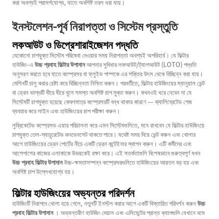
করা অবশ্যই পরামর্শযোগ্য, যাতে অবশিষ্ট তরল ধরা যায়।
ইনস্টলেশন-পূর্ব নিরাপত্তা ও সিস্টেম প্রস্তুতি
লকআউট ও ডিপ্রেশারাইজেশন পদ্ধতি
যেকোনো চাপযুক্ত সিস্টেম পরিষেবা দেওয়ার সময় নিরাপত্তা অবশ্যই অপরিহার্য। যে ফিল্টার
হাউজিং-এ
উচ্চ প্রবাহ ফিল্টার উপাদান
আপনার সুবিধার লকআউট/ট্যাগআউট (LOTO) পদ্ধতি
অনুসরণ করতে হবে যাতে কম্প্রেসর বা ফ্লুইড পাম্পকে এর শক্তির উৎস থেকে বিচ্ছিন্ন করা যায়।
মেশিনটি চালু করার চেষ্টা করে বিচ্ছিন্নতা নিশ্চিত করুন। পরবর্তীতে, ফিল্টার হাউজিংয়ের ম্যানুয়াল ভেন্ট
বা ড্রেন ভাল্ভটি ধীরে ধীরে খুলে সমস্ত অবশিষ্ট চাপ মুক্ত করুন। কখনওই ধরে নেবেন না যে
সিস্টেমটি চাপমুক্ত হয়েছে কেবলমাত্র কম্প্রেসরটি বন্ধ থাকার কারণে — ক্যালিব্রেটেড গেজ
ব্যবহার করে লাইন এবং হাউজিংয়ের চাপ পরীক্ষা করুন।
লুব্রিকেটেড কম্প্রেসড এয়ার পরিচালনা করে এমন সিস্টেমগুলিতে, মনে রাখবেন যে ফিল্টার হাউজিংয়ে
চাপযুক্ত তেল-স্যাচুরেটেড কনডেনসেট থাকতে পারে। যথেষ্ট সময় দিয়ে ভেন্ট করুন এবং খোলার
আগে হাউজিংয়ের ড্রেন পোর্টের নীচে একটি ড্রেন কন্টেইনার স্থাপন করুন। এটি কর্মীদের এবং
আশেপাশের কাজের এলাকাকে উভয়কেই রক্ষা করে। এই সতর্কতাগুলি বিশেষভাবে গুরুত্বপূর্ণ যখন
উচ্চ প্রবাহ ফিল্টার উপাদান
উচ্চ-ক্ষমতাসম্পন্ন কম্প্রেসরগুলিতে হাউজিংয়ের আয়তন বড় হয় এবং
অবশিষ্ট চাপ উল্লেখযোগ্য হয়।
ফিল্টার হাউজিংয়ের অভ্যন্তর পরিদর্শন
হাউজিংটি নিরাপদে খোলা হয়ে গেলে, নতুনটি ইনস্টল করার আগে একটি বিস্তারিত পরিদর্শন করুন
উচ্চ
প্রবাহ ফিল্টার উপাদান
। অভ্যন্তরীণ হাউজিং দেয়াল এবং এলিমেন্টের প্রান্ত ক্যাপগুলি যেখানে বসে