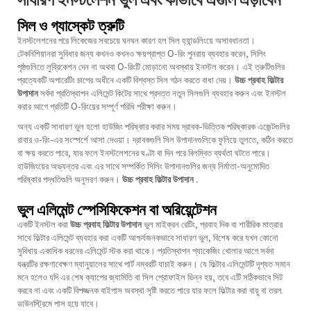
সিল ও গ্যাস্কেট ত্রুটি
ইনস্টলেশনের পরে লিকেজের সবচেয়ে ঘনঘন কারণ হল সিল হ্যান্ডলিংয়ে অসাবধানতা।
টেকনিশিয়ানরা সুবিধার জন্য কখনও কখনও ক্ষয়প্রাপ্ত O-রিং পুনরায় ব্যবহার করেন, সিলিং
পৃষ্ঠগুলিতে লুব্রিকেশন দেন না অথবা O-রিংটি মোড়ানো অবস্থায় ইনস্টল করেন। এই ত্রুটিগুলির
প্রত্যেকটি অপারেটিং চাপের অধীনে একটি বিশ্বস্ত সিল গঠন করতে বাধা দেয়।
উচ্চ প্রবাহ ফিল্টার
উপাদান
সর্বদা প্রতিস্থাপন এলিমেন্ট কিটের সাথে প্রদত্ত নতুন সিলগুলি ব্যবহার করুন এবং ইনস্টল
করার আগে প্রতিটি O-রিংয়ের সম্পূর্ণ পরিধি পরীক্ষা করুন।
অন্য একটি সাধারণ ভুল হলো হাউজিং পরিষ্কার করার সময় দ্রাবক-ভিত্তিক পরিষ্কারক এজেন্টগুলির
রাবার ও-রিং-এর সংস্পর্শে আসা দেওয়া। দ্রাবকগুলি সিল উপাদানগুলিকে ফুলিয়ে তুলতে, কঠিন করতে
বা ক্ষয় করতে পারে, যার ফলে ইনস্টলেশনের ঘণ্টা বা দিন পরে বিলম্বিত ব্যর্থতা ঘটতে পারে।
হাউজিংয়ের অভ্যন্তর এবং এর সাথে সম্পর্কিত সিলিং উপাদানগুলির জন্য নির্মাতা-অনুমোদিত
পরিষ্কার পদ্ধতিগুলি অনুসরণ করুন।
উচ্চ প্রবাহ ফিল্টার উপাদান
.
ভুল এলিমেন্ট স্পেসিফিকেশন বা অরিয়েন্টেশন
একটি ইনস্টল করা
উচ্চ প্রবাহ ফিল্টার উপাদান
ভুল মাইক্রন রেটিং, প্রবাহ দিক বা শারীরিক মাত্রার
সাথে ফিল্টার এলিমেন্ট ব্যবহার করা একটি আশ্চর্যজনকভাবে সাধারণ ভুল, বিশেষ করে যখন কোনো
সুবিধায় একাধিক ধরনের এলিমেন্ট স্টক করা থাকে। প্রতিস্থাপন প্যাকেজিং খোলার আগে সর্বদা
যন্ত্রটির রক্ষণাবেক্ষণ ম্যানুয়ালের সাথে পার্ট নম্বরটি যাচাই করুন। যে ফিল্টার এলিমেন্টটি দৃশ্যত সমান
মনে হলেও যদি এর শেষ ক্যাপের জ্যামিতি বা সিল প্রোফাইল ভিন্ন হয়, তবে এটি সঠিকভাবে সিট
করবে না এবং একটি বিপজ্জনক বাইপাস অবস্থা সৃষ্টি করতে পারে যার ফলে ফিল্টার করা বায়ু বা তরল
ডাউনস্ট্রিমে পাস হয়ে যাবে।