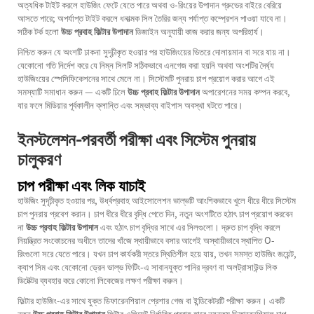
অত্যধিক টাইট করলে হাউজিং ফেটে যেতে পারে অথবা ও-রিংয়ের উপাদান গ্রুভের বাইরে বেরিয়ে
আসতে পারে; অপর্যাপ্ত টাইট করলে ধনাত্মক সিল তৈরির জন্য পর্যাপ্ত কম্প্রেশন পাওয়া যাবে না।
সঠিক টর্ক হলো
উচ্চ প্রবাহ ফিল্টার উপাদান
ডিজাইন অনুযায়ী কাজ করার জন্য অপরিহার্য।
নিশ্চিত করুন যে অংশটি ঢাকনা সুদৃঢ়ীকৃত হওয়ার পর হাউজিংয়ের ভিতরে দোলায়মান বা সরে যায় না।
যেকোনো গতি নির্দেশ করে যে নিম্ন সিলটি সঠিকভাবে এনগেজ করা হয়নি অথবা অংশটির দৈর্ঘ্য
হাউজিংয়ের স্পেসিফিকেশনের সাথে মেলে না। সিস্টেমটি পুনরায় চাপ প্রয়োগ করার আগে এই
সমস্যাটি সমাধান করুন — একটি ঢিলে
উচ্চ প্রবাহ ফিল্টার উপাদান
অপারেশনের সময় কম্পন করবে,
যার ফলে মিডিয়ার পূর্বকালীন ক্লান্তি এবং সম্ভাব্য বাইপাস অবস্থা ঘটতে পারে।
ইনস্টলেশন-পরবর্তী পরীক্ষা এবং সিস্টেম পুনরায়
চালুকরণ
চাপ পরীক্ষা এবং লিক যাচাই
হাউজিং সুদৃঢ়ীকৃত হওয়ার পর, উর্ধ্বপ্রবাহ আইসোলেশন ভাল্ভটি আংশিকভাবে খুলে ধীরে ধীরে সিস্টেম
চাপ পুনরায় প্রবেশ করান। চাপ ধীরে ধীরে বৃদ্ধি পেতে দিন, নতুন অংশটিতে হঠাৎ চাপ প্রয়োগ করবেন
না
উচ্চ প্রবাহ ফিল্টার উপাদান
এবং হঠাৎ চাপ বৃদ্ধির সাথে এর সিলগুলো। দ্রুত চাপ বৃদ্ধি করলে
নিয়ন্ত্রিত সংকোচনের অধীনে তাদের খাঁজে স্থায়ীভাবে বসার আগেই অস্থায়ীভাবে স্থাপিত O-
রিংগুলো সরে যেতে পারে। যখন চাপ কার্যকরী স্তরে স্থিতিশীল হয়ে যায়, তখন সমস্ত হাউজিং জয়েন্ট,
ক্যাপ সিম এবং যেকোনো ড্রেন ভাল্ভ ফিটিং-এ সাবানযুক্ত পানির দ্রবণ বা অলট্রাসাউন্ড লিক
ডিটেক্টর ব্যবহার করে কোনো লিকেজের লক্ষণ পরীক্ষা করুন।
ফিল্টার হাউজিং-এর সাথে যুক্ত ডিফারেনশিয়াল প্রেশার গেজ বা ইন্ডিকেটরটি পরীক্ষা করুন। একটি
নতুন
উচ্চ প্রবাহ ফিল্টার উপাদান
ফিল্টার এলিমেন্ট নির্ধারিত প্রবাহ হারে ন্যূনতম ডিফারেনশিয়াল চাপ