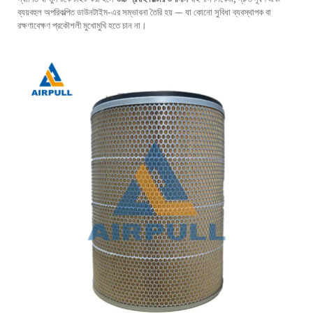
ব্যয়বহুল অপরিকল্পিত ডাউনটাইম-এর সম্ভাবনা তৈরি হয় — যা কোনো সুবিধা ব্যবস্থাপক বা
রক্ষণাবেক্ষণ প্রকৌশলী মুখোমুখি হতে চান না।