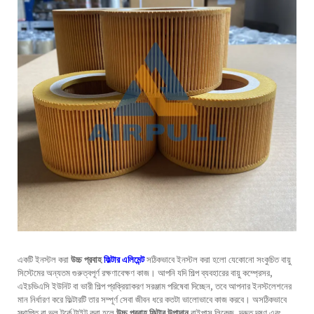
একটি ইনস্টল করা
উচ্চ প্রবাহ
ফিল্টার এলিমেন্ট
সঠিকভাবে ইনস্টল করা হলো যেকোনো সংকুচিত বায়ু
সিস্টেমের অন্যতম গুরুত্বপূর্ণ রক্ষণাবেক্ষণ কাজ। আপনি যদি শিল্প ব্যবহারের বায়ু কম্প্রেসর,
এইচভিএসি ইউনিট বা ভারী শিল্প প্রক্রিয়াকরণ সরঞ্জাম পরিষেবা দিচ্ছেন, তবে আপনার ইনস্টলেশনের
মান নির্ধারণ করে ফিল্টারটি তার সম্পূর্ণ সেবা জীবন ধরে কতটা ভালোভাবে কাজ করবে। অসঠিকভাবে
স্থাপিত বা ভুল টর্কে টাইট করা হলে
উচ্চ প্রবাহ ফিল্টার উপাদান
বাইপাস লিকেজ, দ্রুত দূষণ এবং