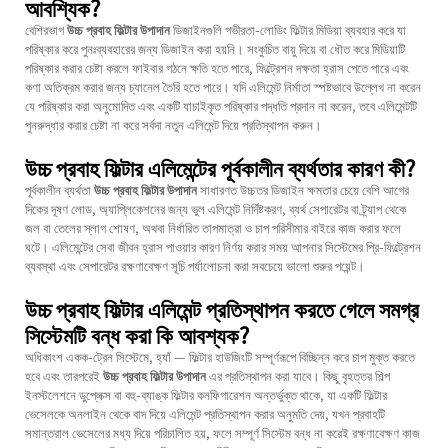
আবশ্যিক?
বেশিরভাগ
উচ্চ প্রবাহ ফিল্টার উপাদান
ডিজাইনগুলি গভীরতা-লোডিং ফিল্টার মিডিয়া ব্যবহার করে যা
পরিষ্কার করে পুনঃব্যবহারের জন্য ডিজাইন করা হয়নি। সংকুচিত বায়ু দিয়ে বা ধৌত করে মিডিয়াটি
পরিষ্কার করার চেষ্টা করলে ফাইবার গঠনে ক্ষতি হতে পারে, ফিল্ট্রেশন দক্ষতা হ্রাস পেতে পারে এবং
কণা অতিক্রম করার জন্য চ্যানেল তৈরি হতে পারে। যদি এলিমেন্ট নির্মাতা স্পষ্টভাবে উল্লেখ না করেন
যে পরিষ্কার করা অনুমোদিত এবং একটি যাচাইকৃত পরিষ্কার পদ্ধতি প্রদান না করেন, তবে এলিমেন্টটি
পুনরুদ্ধার করার চেষ্টা না করে সর্বদা নতুন এলিমেন্ট দিয়ে প্রতিস্থাপন করুন।
উচ্চ প্রবাহ ফিল্টার এলিমেন্টের পূর্বকালীন ব্যর্থতার কারণ কী?
পূর্বকালীন ব্যর্থতা
উচ্চ প্রবাহ ফিল্টার উপাদান
সাধারণত উচ্চতর ডিজাইন ক্ষমতার চেয়ে বেশি আগের
দিকের দূষণ লোড, অ্যাপ্লিকেশনের জন্য ভুল এলিমেন্ট নির্দিষ্টকরণ, ব্যর্থ সেপারেটর বা ট্র্যাপ থেকে
জল বা তেলের স্লাগ শোষণ, অথবা নির্ধারিত তাপমাত্রা ও চাপ পরিসীমার বাইরে কাজ করার ফলে
ঘটে। এলিমেন্টের সেবা জীবন হ্রাস পাওয়ার কারণ নির্ণয় করার সময় আপনার সিস্টেমের প্রি-ফিল্ট্রেশন
ব্যবস্থা এবং সেপারেটর রক্ষণাবেক্ষণ সূচি পর্যালোচনা করা সবচেয়ে ভালো শুরুর পয়েন্ট।
উচ্চ প্রবাহ ফিল্টার এলিমেন্ট প্রতিস্থাপন করতে গেলে সমগ্র
সিস্টেমটি বন্ধ করা কি আবশ্যক?
অধিকাংশ একক-ট্রেন সিস্টেমে, হ্যাঁ — ফিল্টার হাউজিংটি সম্পূর্ণরূপে বিচ্ছিন্ন করে চাপ মুক্ত করতে
হবে এবং তারপরেই
উচ্চ প্রবাহ ফিল্টার উপাদান
এর প্রতিস্থাপন করা যাবে। কিছু বৃহত্তর শিল্প
ইনস্টলেশনে ডুপ্লেক্স বা বহু-ব্যাঙ্ক ফিল্টার কনফিগারেশন অন্তর্ভুক্ত থাকে, যা একটি ফিল্টার
ভেসেলকে অনলাইন থেকে বাদ দিয়ে এলিমেন্ট প্রতিস্থাপন করার অনুমতি দেয়, যখন প্রবাহটি
সমান্তরাল ভেসেলের মধ্য দিয়ে পরিচালিত হয়, ফলে সম্পূর্ণ সিস্টেম বন্ধ না করেই রক্ষণাবেক্ষণ কাজ