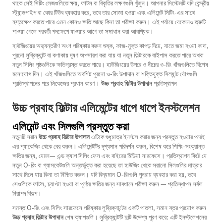
থাকে সেই সিটিং লেজগুলিতে ক্ষয়, ফাটল বা বিকৃতির লক্ষণগুলি খুঁজুন। আপনার সিস্টেমটি যদি কেন্দ্রীয়
স্ট্যান্ডপাইপ বা কোর টিউব ব্যবহার করে, তবে তার সোজা হওয়া এবং এলিমেন্ট সিটিং-এর সাথে
হস্তক্ষেপ করতে পারে এমন কোনও ক্ষতি আছে কিনা তা পরীক্ষা করুন। এই পর্যায়ে যেকোনও ত্রুটি
পাওয়া গেলে পরবর্তী পদক্ষেপে যাওয়ার আগে তা সমাধান করা আবশ্যিক।
হাউজিংয়ের অভ্যন্তরীণ অংশ পরিষ্কার করুন শুষ্ক, ফাজ-মুক্ত কাপড় দিয়ে, যাতে জমা হওয়া কাদা,
পুরনো লুব্রিক্যান্ট বা কণাকায় দূষণ অপসারণ করা যায় যা নতুন ফিল্টারকে বাইপাস করতে পারে অথবা
নতুন সিলিং পৃষ্ঠগুলিকে ক্ষতিগ্রস্ত করতে পারে। হাউজিংয়ের উপরে ও নীচের ও-রিং খাঁজগুলিতে বিশেষ
মনোযোগ দিন। এই খাঁজগুলিতে অবশিষ্ট পুরনো ও-রিং উপাদান বা শক্তিযুক্ত সিল্যান্ট যৌগগুলি
প্রতিস্থাপনের পরে লিকেজের প্রধান কারণ।
উচ্চ প্রবাহ ফিল্টার উপাদান
প্রতিস্থাপন
উচ্চ প্রবাহ ফিল্টার এলিমেন্টের ধাপে ধাপে ইনস্টলেশন
এলিমেন্ট এবং সিলগুলি প্রস্তুত করা
নতুনটি সরান
উচ্চ প্রবাহ ফিল্টার উপাদান
এটিকে শুধুমাত্র ইনস্টল করার জন্য প্রস্তুত হওয়ার পরেই
এর প্যাকেজিং থেকে বের করুন। এলিমেন্টটির দৃশ্যমান পরিদর্শন করুন, বিশেষ করে শিপিং-সংক্রান্ত
ক্ষতির জন্য, যেমন— এন্ড ক্যাপ সিলিং ফেস এবং বাইরের মিডিয়া সারফেসে। প্রতিস্থাপন কিটে যে
নতুন O-রিং বা গ্যাসকেটগুলি অন্তর্ভুক্ত করা হয়েছে তা হাউজিং থেকে সরানো সিলগুলির মাত্রার
সাথে মিলে যায় কিনা তা নিশ্চিত করুন। যদি বিদ্যমান O-রিংগুলি পুনরায় ব্যবহার করা হয়, তবে
সেগুলিকে ফাটল, চ্যাপ্টা হওয়া বা পৃষ্ঠের ক্ষতির জন্য সাবধানে পরীক্ষা করুন — প্রতিস্থাপন সর্বদা
নিরাপদ বিকল্প।
সমস্ত O-রিং এবং সিলিং সারফেসে পরিষ্কার লুব্রিক্যান্টের একটি পাতলা, সমান স্তর প্রয়োগ করুন
উচ্চ প্রবাহ ফিল্টার উপাদান
শেষ ক্যাপগুলি। লুব্রিক্যান্টটি দুটি উদ্দেশ্য পূরণ করে: এটি ইনস্টলেশনের