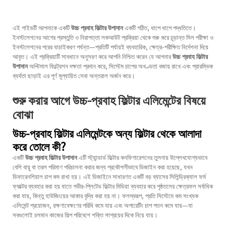
এই গাইডটি আপনাকে একটি
উচ্চ প্রবাহ ফিল্টার উপাদান
একটি গঠিত, ধাপে ধাপে পদ্ধতিতে।
ইনস্টলেশনের আগের প্রস্তুতি ও নিরাপত্তা লকআউট প্রক্রিয়া থেকে শুরু করে চূড়ান্ত সিল পরীক্ষা ও
ইনস্টলেশনের পরের যাচাইকরণ পর্যন্ত—প্রতিটি পর্যায়ই ব্যবহারিক, ক্ষেত্র-পরীক্ষিত নির্দেশনা দিয়ে
আবৃত। এই প্রক্রিয়াটি সাবধানে অনুসরণ করে আপনি নিশ্চিত করেন যে আপনার
উচ্চ প্রবাহ ফিল্টার
উপাদান
অপ্টিমাল ফিল্ট্রেশন দক্ষতা প্রদান করে, সিস্টেম চাপের অখণ্ডতা বজায় রাখে এবং প্রারম্ভিক
ব্যর্থতা ছাড়াই এর পূর্ণ মূল্যায়িত সেবা অন্তরাল অর্জন করে।
শুরু করার আগে উচ্চ-প্রবাহ ফিল্টার এলিমেন্টের বিষয়ে
বোঝা
উচ্চ-প্রবাহ ফিল্টার এলিমেন্টকে অন্য ফিল্টার থেকে আলাদা
করে তোলে কী?
একটি
উচ্চ প্রবাহ ফিল্টার উপাদান
এটি স্ট্যান্ডার্ড ফিল্টার কনফিগারেশনের তুলনায় উল্লেখযোগ্যভাবে
বেশি বায়ু বা তরল পরিমাণ পরিচালনা করার জন্য প্রকৌশলীভাবে ডিজাইন করা হয়েছে, যখন
ডিফারেনশিয়াল চাপ কম রাখা হয়। এই ডিজাইনে সাধারণত একটি বড় ব্যাসের সিলিন্ড্রিক্যাল ফর্ম
ফ্যাক্টর ব্যবহার করা হয় যাতে গভীর-প্লিটেড ফিল্টার মিডিয়া ব্যবহার করে পৃষ্ঠতলের ক্ষেত্রফল সর্বাধিক
করা যায়, কিন্তু হাউজিংয়ের আকার বৃদ্ধি করা হয় না। ফলস্বরূপ, প্রতি সিস্টেমে কম সংখ্যক
এলিমেন্ট প্রয়োজন, রক্ষণাবেক্ষণের পরিধি কমে যায় এবং অপারেটিং চাপ পতন কমে যায়—যা
সবগুলোই চলমান কাজের শিল্প পরিবেশে শক্তি সাশ্রয়ের দিকে নিয়ে যায়।