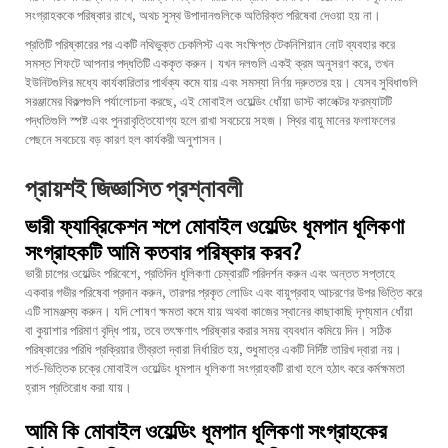
সংগ্রাহককে পরিষ্কার রাখে, অথচ সুস্থ উপাদানগুলিকে অতিরিক্ত পরিষেবা দেওয়া হয় না।
প্রতিটি পরিষ্কারের পর একটি নথিভুক্ত চেকলিস্ট এবং সংক্ষিপ্ত টেকনিশিয়ান নোট ব্যবহার করে
সমস্ত শিফটে আপনার পদ্ধতিটি এককৃত করুন। যখন দলগুলি একই ক্রম অনুসরণ করে, তখন
ইউনিটগুলির মধ্যে কার্যকারিতার পার্থক্য কমে যায় এবং সমস্যা নির্ণয় দ্রুততর হয়। যেসব সুবিধাগুলি
সরঞ্জামের বিকল্পগুলি পর্যালোচনা করছে, এই
মোবাইল ওয়েল্ডিং ধোঁয়া ডাস্ট কালেক্টর
ফরম্যাটটি
পদ্ধতিগুলি স্পষ্ট এবং পুনরাবৃত্তিযোগ্য হলে রাখা সবচেয়ে সহজ। স্থির বায়ু মানের ফলাফলের
পেছনে সবচেয়ে বড় কারণ হল কার্যকরী অনুশাসন।
প্রায়শই জিজ্ঞাসিত প্রশ্নাবলী
ভারী ফ্যাব্রিকেশন শপে মোবাইল ওয়েল্ডিং ধূমপান ধূলিকণা
সংগ্রাহকটি আমি কতবার পরিষ্কার করব?
ভারী চাপের ওয়েল্ডিং পরিবেশে, প্রতিদিন ধূলিকণা চেম্বারটি পরিদর্শন করুন এবং অন্তত সপ্তাহে
একবার গভীর পরিষেবা প্রদান করুন, তারপর প্রকৃত লোডিং এবং বায়ুপ্রবাহ আচরণের উপর ভিত্তি করে
এটি সামঞ্জস্য করুন। যদি শোষণ ক্ষমতা কমে যায় অথবা কাজের স্থানের কাছাকাছি দৃশ্যমান ধোঁয়া
বা কুয়াশার পরিমাণ বৃদ্ধি পায়, তবে তৎক্ষণাৎ পরিষ্কার করার সময় ব্যবধান কমিয়ে দিন। সঠিক
পরিষ্কারের পরিধি প্রক্রিয়ার তীব্রতা দ্বারা নির্ধারিত হয়, শুধুমাত্র একটি নির্দিষ্ট তারিখ দ্বারা নয়।
শর্ত-ভিত্তিক চক্রে মোবাইল ওয়েল্ডিং ধূমপান ধূলিকণা সংগ্রাহকটি রাখা হলে হঠাৎ করে কর্মক্ষমতা
হ্রাস প্রতিরোধ করা যায়।
আমি কি মোবাইল ওয়েল্ডিং ধূমপান ধূলিকণা সংগ্রাহকের