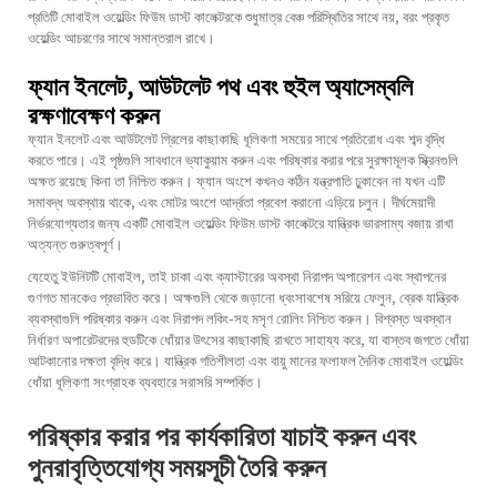
প্রতিটি মোবাইল ওয়েল্ডিং ফিউম ডাস্ট কালেক্টরকে শুধুমাত্র বেঞ্চ পরিস্থিতির সাথে নয়, বরং প্রকৃত
ওয়েল্ডিং আচরণের সাথে সমান্তরাল রাখে।
ফ্যান ইনলেট, আউটলেট পথ এবং হুইল অ্যাসেম্বলি
রক্ষণাবেক্ষণ করুন
ফ্যান ইনলেট এবং আউটলেট গ্রিলের কাছাকাছি ধূলিকণা সময়ের সাথে প্রতিরোধ এবং শব্দ বৃদ্ধি
করতে পারে। এই পৃষ্ঠগুলি সাবধানে ভ্যাকুয়াম করুন এবং পরিষ্কার করার পরে সুরক্ষামূলক স্ক্রিনগুলি
অক্ষত রয়েছে কিনা তা নিশ্চিত করুন। ফ্যান অংশে কখনও কঠিন যন্ত্রপাতি ঢুকাবেন না যখন এটি
সমাবদ্ধ অবস্থায় থাকে, এবং মোটর অংশে আর্দ্রতা প্রবেশ করানো এড়িয়ে চলুন। দীর্ঘমেয়াদী
নির্ভরযোগ্যতার জন্য একটি মোবাইল ওয়েল্ডিং ফিউম ডাস্ট কালেক্টরে যান্ত্রিক ভারসাম্য বজায় রাখা
অত্যন্ত গুরুত্বপূর্ণ।
যেহেতু ইউনিটটি মোবাইল, তাই চাকা এবং ক্যাস্টারের অবস্থা নিরাপদ অপারেশন এবং স্থাপনের
গুণগত মানকেও প্রভাবিত করে। অক্ষগুলি থেকে জড়ানো ধ্বংসাবশেষ সরিয়ে ফেলুন, ব্রেক যান্ত্রিক
ব্যবস্থাগুলি পরিষ্কার করুন এবং নিরাপদ লকিং-সহ মসৃণ রোলিং নিশ্চিত করুন। বিশ্বস্ত অবস্থান
নির্ধারণ অপারেটরদের হুডটিকে ধোঁয়ার উৎসের কাছাকাছি রাখতে সাহায্য করে, যা বাস্তব জগতে ধোঁয়া
আটকানোর দক্ষতা বৃদ্ধি করে। যান্ত্রিক গতিশীলতা এবং বায়ু মানের ফলাফল দৈনিক মোবাইল ওয়েল্ডিং
ধোঁয়া ধূলিকণা সংগ্রাহক ব্যবহারে সরাসরি সম্পর্কিত।
পরিষ্কার করার পর কার্যকারিতা যাচাই করুন এবং
পুনরাবৃত্তিযোগ্য সময়সূচী তৈরি করুন