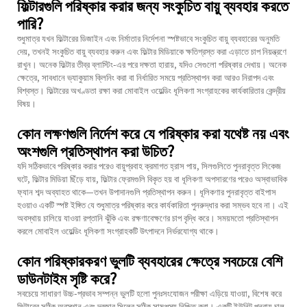
ফিল্টারগুলি পরিষ্কার করার জন্য সংকুচিত বায়ু ব্যবহার করতে
পারি?
শুধুমাত্র যখন ফিল্টারের ডিজাইন এবং নির্মাতার নির্দেশনা স্পষ্টভাবে সংকুচিত বায়ু ব্যবহারের অনুমতি
দেয়, তখনই সংকুচিত বায়ু ব্যবহার করুন এবং ফিল্টার মিডিয়াকে ক্ষতিগ্রস্ত করা এড়াতে চাপ নিয়ন্ত্রণে
রাখুন। অনেক ফিল্টার তীব্র ব্লাস্টিং-এর পরে দক্ষতা হারায়, যদিও সেগুলো পরিষ্কার দেখায়। অনেক
ক্ষেত্রে, সাবধানে ভ্যাকুয়াম ক্লিনিং করা বা নির্ধারিত সময়ে প্রতিস্থাপন করা আরও নিরাপদ এবং
বিশ্বস্ত। ফিল্টারের অখণ্ডতা রক্ষা করা মোবাইল ওয়েল্ডিং ধূলিকণা সংগ্রাহকের কার্যকারিতার কেন্দ্রীয়
বিষয়।
কোন লক্ষণগুলি নির্দেশ করে যে পরিষ্কার করা যথেষ্ট নয় এবং
অংশগুলি প্রতিস্থাপন করা উচিত?
যদি সঠিকভাবে পরিষ্কার করার পরেও বায়ুপ্রবাহ ক্রমাগত হ্রাস পায়, সিলগুলিতে পুনরাবৃত্ত লিকেজ
ঘটে, ফিল্টার মিডিয়া ছিঁড়ে যায়, ফিল্টার ফ্রেমগুলি বিকৃত হয় বা ধূলিকণা অপসারণের পরেও অস্বাভাবিক
ফ্যান শব্দ অব্যাহত থাকে—তখন উপাদানগুলি প্রতিস্থাপন করুন। ধূলিকণার পুনরাবৃত্ত বাইপাস
হওয়াও একটি স্পষ্ট ইঙ্গিত যে শুধুমাত্র পরিষ্কার করে কার্যকারিতা পুনরুদ্ধার করা সম্ভব হবে না। এই
অবস্থায় চালিয়ে যাওয়া রপ্তানি ঝুঁকি এবং রক্ষণাবেক্ষণের চাপ বৃদ্ধি করে। সময়মতো প্রতিস্থাপন
করলে মোবাইল ওয়েল্ডিং ধূলিকণা সংগ্রাহকটি উৎপাদনে নির্ভরযোগ্য থাকে।
কোন পরিষ্কারকরণ ভুলটি ব্যবহারের ক্ষেত্রে সবচেয়ে বেশি
ডাউনটাইম সৃষ্টি করে?
সবচেয়ে সাধারণ উচ্চ-প্রভাব সম্পন্ন ভুলটি হলো পুনঃসংযোজন পরীক্ষা এড়িয়ে যাওয়া, বিশেষ করে
ফিল্টারের সঠিক অবস্থান এবং দরজার সিলের সঠিক সামঞ্জস্য নিশ্চিত করা। একটি ইউনিট পুনরায় চালু