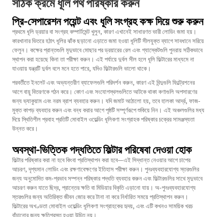
সঠিক ক্রমে ধূলি পথ পরিষ্কার করুন
প্রি-সেপারেশন পয়েন্ট এবং ধূলি সংগ্রহ কক্ষ দিয়ে শুরু করুন
প্রথমে ধূলি ড্রয়ার বা সংগ্রহ কম্পার্টমেন্ট খুলুন, কারণ এখানেই সাধারণত ভারী লোডিং জমা হয়।
কারখানার ভিতরে হঠাৎ ধূলির ঝাঁক ছড়ানো এড়াতে জমা হওয়া ধূলিটি সীলযুক্ত ব্যাগে সাবধানে সরিয়ে
ফেলুন। কক্ষের প্রান্তগুলি মৃদুভাবে মোছার পর ড্রয়ারের রেল এবং গ্যাস্কেটগুলি পুনরায় সঠিকভাবে
স্থাপন করা হয়েছে কিনা তা পরীক্ষা করুন। এই পর্যায়ে দুর্বল সীল হলে ধূলি ফিল্টারের মাধ্যমে না
যাওয়ায় যন্ত্রটি দুর্বল বলে মনে হতে পারে, যদিও ফিল্টারগুলি ভালো থাকে।
পরবর্তীতে ইনলেট এবং অভ্যন্তরীণ ব্যাফেলগুলি পরিদর্শন করুন, কারণ এই বিন্দুগুলি ফিল্ট্রেশনের
আগে বায়ু বিতরণকে গঠন করে। কোণ এবং সংযোগস্থলগুলিতে আটকে থাকা কণাগুলি অপসারণের
জন্য ভ্যাকুয়াম এবং নরম ব্রাশ ব্যবহার করুন। যদি জমাট আঠালো হয়, তবে হালকা আর্দ্র, ফাজ-
মুক্ত কাপড় ব্যবহার করুন এবং বন্ধ করার আগে পৃষ্ঠটি সম্পূর্ণরূপে শুকিয়ে নিন। এই অঞ্চলগুলির মধ্য
দিয়ে স্থিতিশীল প্রবাহ প্রতিটি মোবাইল ওয়েল্ডিং ধূলিকণা সংগ্রাহক পরিষ্কার চক্রের সামঞ্জস্যতা
উন্নত করে।
অবস্থা-ভিত্তিক পদ্ধতিতে ফিল্টার পরিষেবা দেওয়া হোক
ফিল্টার পরিষ্কার করা না হবে কিংবা প্রতিস্থাপন করা হবে—এই সিদ্ধান্ত নেওয়ার আগে চাপের
আচরণ, দৃশ্যমান লোডিং এবং রক্ষণাবেক্ষণের ইতিহাস পরীক্ষা করুন। পুনঃব্যবহারযোগ্য স্তরগুলির
জন্য অনুমোদিত কম-প্রভাব সম্পন্ন পরিষ্কার পদ্ধতি ব্যবহার করুন এবং ফিল্টারগুলির সাথে মৃদুভাবে
আচরণ করুন যাতে ছিদ্র, প্রান্তের ক্ষতি বা মিডিয়ার বিকৃতি এড়ানো যায়। অ-পুনঃব্যবহারযোগ্য
স্তরগুলির জন্য অতিরিক্ত জীবন জোর করে টানা না করে নির্ধারিত সময়ে প্রতিস্থাপন করুন।
ফিল্টারের অখণ্ডতা মোবাইল ওয়েল্ডিং ধূলিকণা সংগ্রাহকের হৃদয়, এবং এটি কখনও সাময়িক খরচ
বাঁচানোর জন্য ক্ষতিগ্রস্ত হওয়া উচিত নয়।