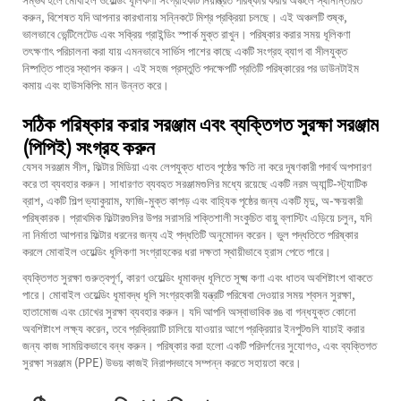
করুন, বিশেষত যদি আপনার কারখানায় সন্নিকটে মিশ্র প্রক্রিয়া চলছে। এই অঞ্চলটি শুষ্ক,
ভালভাবে ভেন্টিলেটেড এবং সক্রিয় গ্রাইন্ডিং স্পার্ক মুক্ত রাখুন। পরিষ্কার করার সময় ধূলিকণা
তৎক্ষণাৎ পরিচালনা করা যায় এমনভাবে সার্ভিস পাশের কাছে একটি সংগ্রহ ব্যাগ বা সীলযুক্ত
নিষ্পত্তি পাত্র স্থাপন করুন। এই সহজ প্রস্তুতি পদক্ষেপটি প্রতিটি পরিষ্কারের পর ডাউনটাইম
কমায় এবং হাউসকিপিং মান উন্নত করে।
সঠিক পরিষ্কার করার সরঞ্জাম এবং ব্যক্তিগত সুরক্ষা সরঞ্জাম
(পিপিই) সংগ্রহ করুন
যেসব সরঞ্জাম সীল, ফিল্টার মিডিয়া এবং লেপযুক্ত ধাতব পৃষ্ঠের ক্ষতি না করে দূষণকারী পদার্থ অপসারণ
করে তা ব্যবহার করুন। সাধারণত ব্যবহৃত সরঞ্জামগুলির মধ্যে রয়েছে একটি নরম অ্যান্টি-স্ট্যাটিক
ব্রাশ, একটি শিল্প ভ্যাকুয়াম, ফাজি-মুক্ত কাপড় এবং বাহ্যিক পৃষ্ঠের জন্য একটি মৃদু, অ-ক্ষয়কারী
পরিষ্কারক। প্রাথমিক ফিল্টারগুলির উপর সরাসরি শক্তিশালী সংকুচিত বায়ু ব্লাস্টিং এড়িয়ে চলুন, যদি
না নির্মাতা আপনার ফিল্টার ধরনের জন্য এই পদ্ধতিটি অনুমোদন করেন। ভুল পদ্ধতিতে পরিষ্কার
করলে মোবাইল ওয়েল্ডিং ধূলিকণা সংগ্রাহকের ধরা দক্ষতা স্থায়ীভাবে হ্রাস পেতে পারে।
ব্যক্তিগত সুরক্ষা গুরুত্বপূর্ণ, কারণ ওয়েল্ডিং ধূমাবদ্ধ ধূলিতে সূক্ষ্ম কণা এবং ধাতব অবশিষ্টাংশ থাকতে
পারে। মোবাইল ওয়েল্ডিং ধূমাবদ্ধ ধূলি সংগ্রহকারী যন্ত্রটি পরিষেবা দেওয়ার সময় শ্বসন সুরক্ষা,
হাতামোজ এবং চোখের সুরক্ষা ব্যবহার করুন। যদি আপনি অস্বাভাবিক রঙ বা গন্ধযুক্ত কোনো
অবশিষ্টাংশ লক্ষ্য করেন, তবে প্রক্রিয়াটি চালিয়ে যাওয়ার আগে প্রক্রিয়ার ইনপুটগুলি যাচাই করার
জন্য কাজ সাময়িকভাবে বন্ধ করুন। পরিষ্কার করা হলো একটি পরিদর্শনের সুযোগও, এবং ব্যক্তিগত
সুরক্ষা সরঞ্জাম (PPE) উভয় কাজই নিরাপদভাবে সম্পন্ন করতে সহায়তা করে।