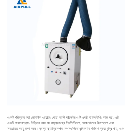
একটি পরিষ্কার করা
মোবাইল ওয়েল্ডিং ধোঁয়া ডাস্ট কালেক্টর
এটি একটি হাউসকিপিং কাজ নয়; এটি
একটি পারফরম্যান্স-ভিত্তিক কাজ যা বায়ুপ্রবাহের স্থিতিশীলতা, অপারেটরের নিরাপত্তা এবং
সরঞ্জামের আয়ু রক্ষা করে। ব্যস্ত ফ্যাব্রিকেশন স্পেসগুলিতে ধূলিকণার পরিমাণ দ্রুত বৃদ্ধি পায়, এবং