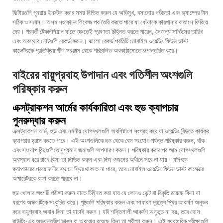
ফিল্টারগুলি পুনরায় ইনস্টল করার সময় নিশ্চিত করুন যে অভিমুখ, বসানোর গভীরতা এবং ক্ল্যাম্পের টান
সঠিক ও সমান। অসম সংকোচন লিকেজ পথ তৈরি করতে পারে যা ধোঁয়াকে কারখানার বাতাসে ফিরিয়ে
দেয়। পরবর্তী টেকনিশিয়ান যাতে শুরুতেই প্রবণতা চিহ্নিত করতে পারেন, সেজন্য সার্ভিসের তারিখ
এবং অবস্থার নোটগুলি রেকর্ড করুন। ভালো রেকর্ড প্রতিটি মোবাইল ওয়েল্ডিং ফিউম ডাস্ট
কালেক্টরকে প্রতিক্রিয়াশীল সরঞ্জাম থেকে পরিচালিত অবকাঠামোতে রূপান্তরিত করে।
বাইরের বায়ুপ্রবাহ উপাদান এবং গতিশীল অংশগুলি
পরিষ্কার করুন
এক্সট্রাকশন আর্মের কার্যকারিতা এবং হুড ক্যাপচার
পুনরুদ্ধার করুন
এক্সট্রাকশন আর্ম, হুড এবং নমনীয় যোগস্থলগুলি অবশিষ্টাংশ সংগ্রহ করে যা ওয়েল্ডিং বিন্দুতে কার্যকর
ক্যাপচার হ্রাস করতে পারে। এই অংশগুলিকে হুড থেকে বেস সংযোগ পর্যন্ত পরিষ্কার করুন, বাঁক
এবং সংযোগ বিন্দুগুলিতে দৃশ্যমান জমাগুলি অপসারণ করুন। পরিষ্কার করার পর আর্ম যোগস্থলগুলি
অবস্থান ধরে রাখে কিনা তা নিশ্চিত করুন এবং নিজ ওজনের অধীনে সরে না যায়। যদি হুড
ক্যাপচারের প্রয়োজনীয় স্থানে স্থির থাকতে না পারে, তবে মোবাইল ওয়েল্ডিং ফিউম ডাস্ট কালেক্টর
অপারেটরকে রক্ষা করতে পারবে না।
হুড খোলার অংশটি পরীক্ষা করুন যাতে চিহ্নিত করা যায় যে কোনও ডেন্ট বা বিকৃতি রয়েছে কিনা যা
ধরণের অঞ্চলটিকে সংকুচিত করে। পৃষ্ঠগুলি পরিষ্কার করুন এবং সাধারণ দূরত্বে স্থির আকর্ষণ অনুভব
করে বায়ুপ্রবাহ অবাধ কিনা তা যাচাই করুন। যদি শক্তিশালী আকর্ষণ অনুভূত না হয়, তবে হোস
রাউটিং-এর অভ্যন্তরীণ ভাঙন বা অবরোধ রয়েছে কিনা তা পরীক্ষা করুন। এই ব্যবহারিক পরীক্ষাগুলি