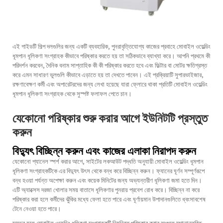
এই গাইডটি শিল্প দলগুলির জন্য একটি ব্যবহারিক, পুনরাবৃত্তিযোগ্য কাজের প্রবাহে মোবাইল ওয়েল্ডিং
ধূমপান ধূলিকণা সংগ্রাহক কীভাবে পরিষ্কার করতে হয় তা সঠিকভাবে ব্যাখ্যা করে। আপনি প্রথমে কী
পরিদর্শন করবেন, দৈনিক বনাম সাপ্তাহিক কী কী পরিষ্কার করতে হবে এবং ফিল্টার বা মোটর ক্ষতিগ্রস্ত
করে এমন সাধারণ ভুলগুলি কীভাবে এড়াতে হয় তা দেখতে পাবেন। এই প্রক্রিয়াটি সুপারভাইজার,
রক্ষণাবেক্ষণ কর্মী এবং অপারেটরদের জন্য লেখা হয়েছে যারা ফ্লোরে থাকা প্রতিটি মোবাইল ওয়েল্ডিং
ধূমপান ধূলিকণা সংগ্রাহক থেকে সুস্পষ্ট ফলাফল পেতে চান।
যেকোনো পরিষ্কার শুরু করার আগে ইউনিটটি প্রস্তুত
করুন
বিদ্যুৎ বিচ্ছিন্ন করুন এবং কাজের এলাকা নিরাপদ করুন
যেকোনো প্যানেল স্পর্শ করার আগে, সাইটের লকআউট পদ্ধতি অনুযায়ী মোবাইল ওয়েল্ডিং ধূমপান
ধূলিকণা সংগ্রাহকটিকে এর বিদ্যুৎ উৎস থেকে বন্ধ করে বিচ্ছিন্ন করুন। ফ্যানের ঘূর্ণন সম্পূর্ণরূপে
বন্ধ হওয়া পর্যন্ত অপেক্ষা করুন এবং কয়েক মিনিটের জন্য অভ্যন্তরীণ ধূলিকণা জমা হতে দিন।
এটি অ্যাক্সেস দরজা খোলার সময় বাতাসে ধূলিকণার পুনরায় প্রবেশ রোধ করে। বিচ্ছিন্ন না করে
পরিষ্কার করা হলে কর্মীদের ঝুঁকির মধ্যে ফেলা হতে পারে এবং ঘূর্ণায়মান উপাদানগুলিতে ধ্বংসাবশেষ
টেনে নেওয়া হতে পারে।
সম্ভব হলে মোবাইল ওয়েল্ডিং ধূলিকণা সংগ্রাহকটি নিয়ন্ত্রিত পরিষ্কার করার অঞ্চলে স্থানান্তরিত