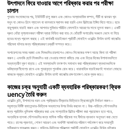
উৎপাদনে ফিরে যাওয়ার আগে পরিষ্কার করার পর পরীক্ষা
চালান
পুনরায় সংযোজনের পর, ইউনিটটি চালু করুন এবং কোনও অস্বাভাবিক কম্পন, সীটি বা ঝনঝন শব্দ
শুনুন যা কোনও ঢিলে প্যানেল বা ভালভাবে স্থাপন করা হয়নি এমন ফিল্টারের ইঙ্গিত দিতে পারে। হুডে
বায়ুপ্রবাহ যাচাই করুন এবং আপনার সুবিধার পরিচিত বেসলাইন আচরণের সাথে তুলনা করুন। একটি
দ্রুত ধোঁয়া দৃশ্যমানকরণ পরীক্ষা দ্বারা নিশ্চিত করা যায় যে ধোঁয়াটি অপারেটর অঞ্চলে ভেসে না গিয়ে
হুডের মধ্যে প্রবেশ করছে। এই কার্যকরী যাচাইকরণ প্রতিটি মোবাইল ওয়েল্ডিং ফিউম ডাস্ট কালেক্টর
পরিষেবা ঘটনার জন্য পরিষ্কারকরণ চক্রটি সম্পন্ন করে।
অপারেশনের সময় দরজা এবং সিমগুলির চারপাশেও কোনও লিকেজের লক্ষণ আছে কিনা তা পরীক্ষা
করুন। এমনকি ছোট লিকগুলিও ধরা নেওয়ার দক্ষতা কমিয়ে দেয় এবং নিচের দিকের উপাদানগুলিতে
অভ্যন্তরীণ দূষণ বাড়ায়। এই সমস্যাগুলি তৎক্ষণাৎ সমাধান করা পরিষ্কারকরণ ব্যবধানগুলিকে
ভবিষ্যদ্বাণীযোগ্য রাখে এবং পুনরাবৃত্ত পুনর্কাজ রোধ করে। ধারাবাহিক যাচাইকরণই সাধারণ মোছার
কাজকে প্রকৃত মোবাইল ওয়েল্ডিং ফিউম ডাস্ট কালেক্টর রক্ষণাবেক্ষণ থেকে পৃথক করে।
কাজের চক্র অনুযায়ী একটি ব্যবহারিক পরিষ্কারকরণ ফ্রিক
uency তৈরি করুন
ওয়েল্ডিং ঘন্টা, উপাদানের ধরন এবং প্রক্রিয়ার তীব্রতার ভিত্তিতে ফ্রিকোয়েন্সি নির্ধারণ করুন—
শুধুমাত্র নির্দিষ্ট ক্যালেন্ডার-ভিত্তিক অভ্যাসের উপর নির্ভর করবেন না। উচ্চ-দায়িত্ব স্টেশনগুলির
জন্য প্রতিদিন ধূলিকক্ষ পরিষ্কার করা এবং সাপ্তাহিক ফিল্টার পরীক্ষা করা প্রয়োজন হতে পারে,
অন্যদিকে হালকা স্টেশনগুলির জন্য মাসিক গভীর পরিষেবা সহ দীর্ঘতর ব্যবধান অনুসরণ করা যেতে
পারে। চাপের প্রবণতা, শোষণ আচরণ এবং অবশিষ্ট আবর্জনার পরিমাণ পর্যবেক্ষণ করে সময়সূচী
সঠিকভাবে সামঞ্জস্য করুন। দায়িত্ব-ভিত্তিক পরিকল্পনা প্রতিটি মোবাইল ওয়েল্ডিং ফিউম ধূলিকার