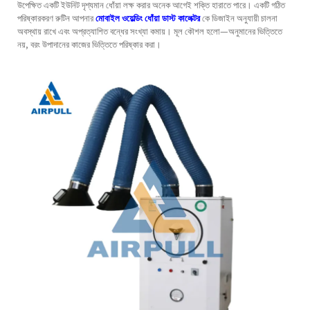
উপেক্ষিত একটি ইউনিট দৃশ্যমান ধোঁয়া লক্ষ করার অনেক আগেই শক্তি হারাতে পারে। একটি গঠিত
পরিষ্কারকরণ রুটিন আপনার
মোবাইল ওয়েল্ডিং ধোঁয়া ডাস্ট কালেক্টর
কে ডিজাইন অনুযায়ী চালনা
অবস্থায় রাখে এবং অপ্রত্যাশিত বন্ধের সংখ্যা কমায়। মূল কৌশল হলো—অনুমানের ভিত্তিতে
নয়, বরং উপাদানের কাজের ভিত্তিতে পরিষ্কার করা।