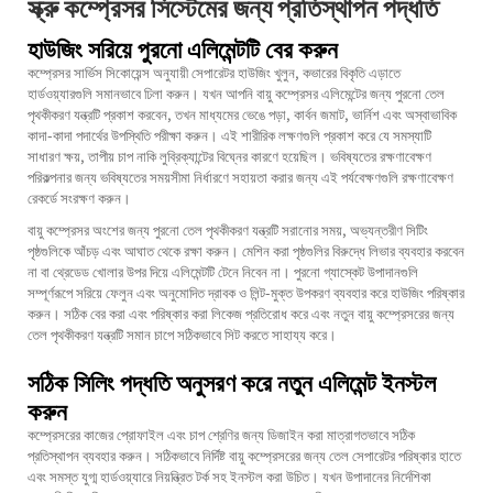
স্ক্রু কম্প্রেসর সিস্টেমের জন্য প্রতিস্থাপন পদ্ধতি
হাউজিং সরিয়ে পুরনো এলিমেন্টটি বের করুন
কম্প্রেসর সার্ভিস সিকোয়েন্স অনুযায়ী সেপারেটর হাউজিং খুলুন, কভারের বিকৃতি এড়াতে
হার্ডওয়্যারগুলি সমানভাবে ঢিলা করুন। যখন আপনি বায়ু কম্প্রেসর এলিমেন্টের জন্য পুরনো তেল
পৃথকীকরণ যন্ত্রটি প্রকাশ করবেন, তখন মাধ্যমের ভেঙে পড়া, কার্বন জমাট, ভার্নিশ এবং অস্বাভাবিক
কাদা-কাদা পদার্থের উপস্থিতি পরীক্ষা করুন। এই শারীরিক লক্ষণগুলি প্রকাশ করে যে সমস্যাটি
সাধারণ ক্ষয়, তাপীয় চাপ নাকি লুব্রিক্যান্টের বিঘ্নের কারণে হয়েছিল। ভবিষ্যতের রক্ষণাবেক্ষণ
পরিকল্পনার জন্য ভবিষ্যতের সময়সীমা নির্ধারণে সহায়তা করার জন্য এই পর্যবেক্ষণগুলি রক্ষণাবেক্ষণ
রেকর্ডে সংরক্ষণ করুন।
বায়ু কম্প্রেসর অংশের জন্য পুরনো তেল পৃথকীকরণ যন্ত্রটি সরানোর সময়, অভ্যন্তরীণ সিটিং
পৃষ্ঠগুলিকে আঁচড় এবং আঘাত থেকে রক্ষা করুন। মেশিন করা পৃষ্ঠগুলির বিরুদ্ধে লিভার ব্যবহার করবেন
না বা থ্রেডেড খোলার উপর দিয়ে এলিমেন্টটি টেনে নিবেন না। পুরনো গ্যাস্কেট উপাদানগুলি
সম্পূর্ণরূপে সরিয়ে ফেলুন এবং অনুমোদিত দ্রাবক ও লিন্ট-মুক্ত উপকরণ ব্যবহার করে হাউজিং পরিষ্কার
করুন। সঠিক বের করা এবং পরিষ্কার করা লিকেজ প্রতিরোধ করে এবং নতুন বায়ু কম্প্রেসরের জন্য
তেল পৃথকীকরণ যন্ত্রটি সমান চাপে সঠিকভাবে সিট করতে সাহায্য করে।
সঠিক সিলিং পদ্ধতি অনুসরণ করে নতুন এলিমেন্ট ইনস্টল
করুন
কম্প্রেসরের কাজের প্রোফাইল এবং চাপ শ্রেণির জন্য ডিজাইন করা মাত্রাগতভাবে সঠিক
প্রতিস্থাপন ব্যবহার করুন। সঠিকভাবে নির্দিষ্ট
বায়ু কম্প্রেসরের জন্য তেল সেপারেটর
পরিষ্কার হাতে
এবং সমস্ত যুগ্ম হার্ডওয়্যারে নিয়ন্ত্রিত টর্ক সহ ইনস্টল করা উচিত। যখন উপাদানের নির্দেশিকা