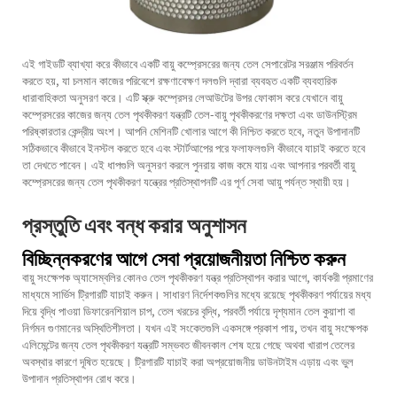
এই গাইডটি ব্যাখ্যা করে কীভাবে একটি
বায়ু কম্প্রেসরের জন্য তেল সেপারেটর
সরঞ্জাম পরিবর্তন
করতে হয়, যা চলমান কাজের পরিবেশে রক্ষণাবেক্ষণ দলগুলি দ্বারা ব্যবহৃত একটি ব্যবহারিক
ধারাবাহিকতা অনুসরণ করে। এটি স্ক্রু কম্প্রেসর লেআউটের উপর ফোকাস করে যেখানে বায়ু
কম্প্রেসরের কাজের জন্য তেল পৃথকীকরণ যন্ত্রটি তেল-বায়ু পৃথকীকরণের দক্ষতা এবং ডাউনস্ট্রিম
পরিষ্কারতার কেন্দ্রীয় অংশ। আপনি মেশিনটি খোলার আগে কী নিশ্চিত করতে হবে, নতুন উপাদানটি
সঠিকভাবে কীভাবে ইনস্টল করতে হবে এবং স্টার্টআপের পরে ফলাফলগুলি কীভাবে যাচাই করতে হবে
তা দেখতে পাবেন। এই ধাপগুলি অনুসরণ করলে পুনরায় কাজ কমে যায় এবং আপনার পরবর্তী বায়ু
কম্প্রেসরের জন্য তেল পৃথকীকরণ যন্ত্রের প্রতিস্থাপনটি এর পূর্ণ সেবা আয়ু পর্যন্ত স্থায়ী হয়।
প্রস্তুতি এবং বন্ধ করার অনুশাসন
বিচ্ছিন্নকরণের আগে সেবা প্রয়োজনীয়তা নিশ্চিত করুন
বায়ু সংক্ষেপক অ্যাসেম্বলির কোনও তেল পৃথকীকরণ যন্ত্র প্রতিস্থাপন করার আগে, কার্যকরী প্রমাণের
মাধ্যমে সার্ভিস ট্রিগারটি যাচাই করুন। সাধারণ নির্দেশকগুলির মধ্যে রয়েছে পৃথকীকরণ পর্যায়ের মধ্য
দিয়ে বৃদ্ধি পাওয়া ডিফারেনশিয়াল চাপ, তেল খরচের বৃদ্ধি, পরবর্তী পর্যায়ে দৃশ্যমান তেল কুয়াশা বা
নির্গমন গুণমানের অস্থিতিশীলতা। যখন এই সংকেতগুলি একসঙ্গে প্রকাশ পায়, তখন বায়ু সংক্ষেপক
এলিমেন্টের জন্য তেল পৃথকীকরণ যন্ত্রটি সম্ভবত জীবনকাল শেষ হয়ে গেছে অথবা খারাপ তেলের
অবস্থার কারণে দূষিত হয়েছে। ট্রিগারটি যাচাই করা অপ্রয়োজনীয় ডাউনটাইম এড়ায় এবং ভুল
উপাদান প্রতিস্থাপন রোধ করে।