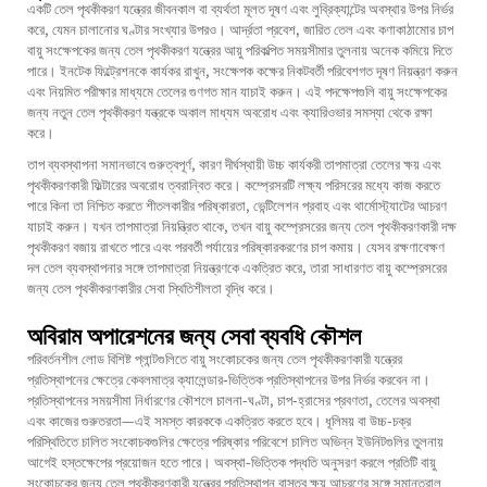
একটি তেল পৃথকীকরণ যন্ত্রের জীবনকাল বা ব্যর্থতা মূলত দূষণ এবং লুব্রিক্যান্টের অবস্থার উপর নির্ভর
করে, যেমন চালানোর ঘণ্টার সংখ্যার উপরও। আর্দ্রতা প্রবেশ, জারিত তেল এবং কণাকাঠামোর চাপ
বায়ু সংক্ষেপকের জন্য তেল পৃথকীকরণ যন্ত্রের আয়ু পরিকল্পিত সময়সীমার তুলনায় অনেক কমিয়ে দিতে
পারে। ইনটেক ফিল্ট্রেশনকে কার্যকর রাখুন, সংক্ষেপক কক্ষের নিকটবর্তী পরিবেশগত দূষণ নিয়ন্ত্রণ করুন
এবং নিয়মিত পরীক্ষার মাধ্যমে তেলের গুণগত মান যাচাই করুন। এই পদক্ষেপগুলি বায়ু সংক্ষেপকের
জন্য নতুন তেল পৃথকীকরণ যন্ত্রকে অকাল মাধ্যম অবরোধ এবং ক্যারিওভার সমস্যা থেকে রক্ষা
করে।
তাপ ব্যবস্থাপনা সমানভাবে গুরুত্বপূর্ণ, কারণ দীর্ঘস্থায়ী উচ্চ কার্যকরী তাপমাত্রা তেলের ক্ষয় এবং
পৃথকীকরণকারী ফিল্টারের অবরোধ ত্বরান্বিত করে। কম্প্রেসরটি লক্ষ্য পরিসরের মধ্যে কাজ করতে
পারে কিনা তা নিশ্চিত করতে শীতলকারীর পরিষ্কারতা, ভেন্টিলেশন প্রবাহ এবং থার্মোস্ট্যাটের আচরণ
যাচাই করুন। যখন তাপমাত্রা নিয়ন্ত্রিত থাকে, তখন বায়ু কম্প্রেসরের জন্য তেল পৃথকীকরণকারী দক্ষ
পৃথকীকরণ বজায় রাখতে পারে এবং পরবর্তী পর্যায়ের পরিষ্কারকরণের চাপ কমায়। যেসব রক্ষণাবেক্ষণ
দল তেল ব্যবস্থাপনার সঙ্গে তাপমাত্রা নিয়ন্ত্রণকে একত্রিত করে, তারা সাধারণত বায়ু কম্প্রেসরের
জন্য তেল পৃথকীকরণকারীর সেবা স্থিতিশীলতা বৃদ্ধি করে।
অবিরাম অপারেশনের জন্য সেবা ব্যবধি কৌশল
পরিবর্তনশীল লোড বিশিষ্ট প্লান্টগুলিতে বায়ু সংকোচকের জন্য তেল পৃথকীকরণকারী যন্ত্রের
প্রতিস্থাপনের ক্ষেত্রে কেবলমাত্র ক্যালেন্ডার-ভিত্তিক প্রতিস্থাপনের উপর নির্ভর করবেন না।
প্রতিস্থাপনের সময়সীমা নির্ধারণের কৌশলে চালনা-ঘণ্টা, চাপ-হ্রাসের প্রবণতা, তেলের অবস্থা
এবং কাজের গুরুতরতা—এই সমস্ত কারককে একত্রিত করতে হবে। ধূলিময় বা উচ্চ-চক্র
পরিস্থিতিতে চালিত সংকোচকগুলির ক্ষেত্রে পরিষ্কার পরিবেশে চালিত অভিন্ন ইউনিটগুলির তুলনায়
আগেই হস্তক্ষেপের প্রয়োজন হতে পারে। অবস্থা-ভিত্তিক পদ্ধতি অনুসরণ করলে প্রতিটি বায়ু
সংকোচকের জন্য তেল পৃথকীকরণকারী যন্ত্রের প্রতিস্থাপন বাস্তব ক্ষয় আচরণের সঙ্গে সমান্তরাল