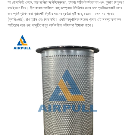
হয় রোগ নির্ণয় থেকে, তারপর নিরাপদ বিচ্ছিন্নকরণ, তারপর সঠিক ইনস্টলেশন এবং পুনরায় চালুকরণ
যাচাইকরণ দিয়ে। শিল্প কারখানাগুলিতে, বায়ু কম্প্রেসর ইউনিটের জন্য তেল পৃথকীকরণকারী জোর
করে প্রতিস্থাপন করা প্রায়শই দ্বিতীয় ধরনের ব্যর্থতা সৃষ্টি করে, যেমন— তেল সহ-প্রবাহ
(ক্যারিওভার), চাপ হ্রাস এবং সিল ক্ষতি। একটি অনুশাসিত কাজের প্রবাহ এই সমস্ত ফলাফল
প্রতিরোধ করে এবং সংকুচিত বায়ুর কার্যকারিতা ভবিষ্যদ্বাণীযোগ্য রাখে।