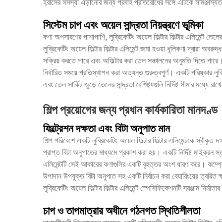
হ্রাসের সমস্যা এড়ানোর জন্য প্রবাহ প্রতিরোধের সঙ্গে এটিকে সামঞ্জস্
সিস্টেম চাপ এবং অয়েল সান্দ্রতা নিয়ন্ত্রণে ভূমিকা
কণা অপসারণের পাশাপাশি, লুব্রিকেটিং অয়েল ফিল্টার ফিল্টার এলিমেন্ট তেল
লুব্রিকেটিং অয়েল ফিল্টার ফিল্টার এলিমেন্ট জমা হওয়া ধূলিকণা দ্বারা অবরুদ
সক্রিয় করতে পারে এবং অফিল্টার করা তেল সঞ্চালনের অনুমতি দিতে পারে। ঠ
নির্ধারিত সময়ে প্রতিস্থাপন করা অত্যন্ত গুরুত্বপূর্ণ। একটি পরিষ্কার লুব্র
এবং তেল সার্কিট জুড়ে তেলের সান্দ্রতা বৈশিষ্ট্যগুলি নির্দিষ্ট সীমার মধ্যে রাখ
শিল্প প্রয়োগের জন্য প্রধান কার্যকারিতা মানদণ্ড
ফিল্ট্রেশন দক্ষতা এবং বিটা অনুপাত মান
শিল্প পরিবেশে একটি লুব্রিকেটিং অয়েল ফিল্টার ফিল্টার এলিমেন্টকে স্বীকৃত 
প্রাপ্ত বিটা অনুপাতের মাধ্যমে প্রকাশ করা হয়। একটি নির্দিষ্ট মাইক্রন স্ত
এলিমেন্টটি সেই আকারের কণাগুলির একটি বৃহত্তর অংশ ধারণ করে। কম্প্রেস
উপাদান
উপযুক্ত বিটা অনুপাত সহ একটি নির্বাচন করা বেয়ারিংয়ের ত্বরিত
লুব্রিকেটিং অয়েল ফিল্টার ফিল্টার এলিমেন্ট স্পেসিফিকেশনটি সরঞ্জাম নির্মাতা
চাপ ও তাপমাত্রার অধীনে গঠনগত স্থিতিশীলতা