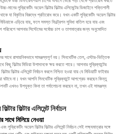
টার এলিমেন্টকে উচ্চ ডিফারেনশিয়াল চাপের অধীনে ভেঙে পড়া থেকে প্রতিরোধ করতে
চ্চ-মানের লুব্রিকেটিং অয়েল ফিল্টার ফিল্টার এলিমেন্টের ডিজাইনে শক্তিশালী
থাকে যা বিকৃতির বিরুদ্ধে প্রতিরোধ করে। যখন একটি লুব্রিকেটিং অয়েল ফিল্টার
মিডিয়াকে এড়িয়ে যায়, ফলে সমস্ত ফিল্ট্রেশন সুবিধা বাতিল হয়ে যায় এবং
শিল্প পরিবেশে আপনার সিস্টেমের সর্বোচ্চ চাপ ও তাপমাত্রার জন্য অনুমোদিত
য
ুলেশনের সাথে রাসায়নিকভাবে সামঞ্জস্যপূর্ণ নয়। সিনথেটিক তেল, এস্টার-ভিত্তিক
কিছু ফিল্টার মিডিয়া উপাদানকে ক্ষয় করতে পারে। আপনার লুব্রিক্যান্টের
্টার ফিল্টার এলিমেন্ট নির্বাচন করলে নিশ্চিত হওয়া যায় যে মিডিয়াটি ফাইবার
়া ঘটাবে না। যখন আপনি সিনথেটিক লুব্রিক্যান্টে আপগ্রেড করছেন কিন্তু
িফিকেশনটি এখনও উপযুক্ত কিনা তা পর্যালোচনা করছেন না, তখন এই সামঞ্জস্য
্টার ফিল্টার এলিমেন্ট নির্বাচন
র সাথে মিলিয়ে নেওয়া
ং লুব্রিকেটিং অয়েল ফিল্টার ফিল্টার এলিমেন্ট নির্বাচন সেই লক্ষ্যমাত্রার সঙ্গে
র, কলাপ্স চাপ রেটিং এবং মাইক্রন দক্ষতা স্তর সহ একটি লুব্রিকেটিং অয়েল ফিল্টার