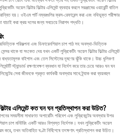
ুব্রিকেটিং অয়েল ফিল্টার ফিল্টার এলিমেন্ট ব্যবহার করলে সরঞ্জামের ওয়ারেন্টি বাতিল
বরান্বিত হয়। ওইএম পার্ট নম্বরগুলির ক্রস-রেফারেন্স করা এবং নথিভুক্ত পরীক্ষার
 সমতা যাচাই করা ক্রয় দলের জন্য সবচেয়ে নিরাপদ পদ্ধতি।
িং
 সময়ভিত্তিক পরিকল্পনা এবং ডিফারেনশিয়াল চাপ পাঠ সহ অবস্থা-ভিত্তিক
েন্সর থাকে যা সংকেত দেয় যখন একটি লুব্রিকেটিং অয়েল ফিল্টার ফিল্টার এলিমেন্ট
াধ্যতামূলক বাইপাস এবং তেল সিস্টেমের দূষণের ঝুঁকি থাকে। উচ্চ ধূলিকণা
মেন্টটি স্ট্যান্ডার্ড রক্ষণাবেক্ষণ ব্যবধান যা নির্দেশ করে তার চেয়ে আরও ঘন ঘন
িমেন্টের সেবা জীবনকে প্রকৃত কার্যকরী অবস্থার সাথে ট্র্যাক করা ব্যয়বহুল
র ফিল্টার এলিমেন্ট কত ঘন ঘন প্রতিস্থাপন করা উচিত?
তিস্থাপনের সময়সীমা সাধারণত অপারেটিং পরিবেশ এবং লুব্রিকেন্টের অবস্থার উপর
য়াল চাপ মনিটরিং একটি আরও বিশ্বস্ত নির্দেশক। যখন লুব্রিকেটিং অয়েল
মা অতিক্রম করে, তখন অতিবাহিত ঘণ্টা নির্বিশেষে তৎক্ষণাৎ প্রতিস্থাপন করা উচিত।