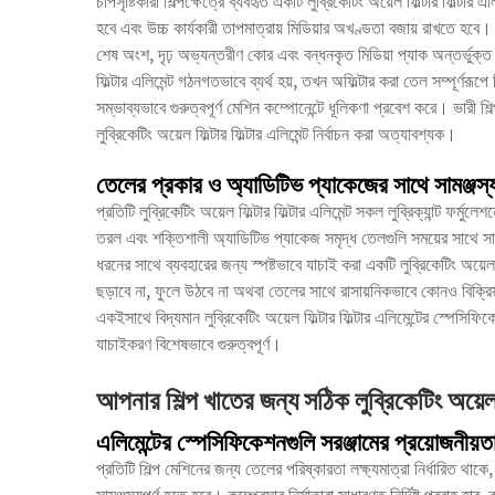
চাপসৃষ্টিকারী শিল্পক্ষেত্রে ব্যবহৃত একটি লুব্রিকেটিং অয়েল ফিল্টার ফিল্
হবে এবং উচ্চ কার্যকারী তাপমাত্রায় মিডিয়ার অখণ্ডতা বজায় রাখতে হবে। উ
শেষ অংশ, দৃঢ় অভ্যন্তরীণ কোর এবং বন্ধনকৃত মিডিয়া প্যাক অন্তর্ভুক্ত 
ফিল্টার এলিমেন্ট গঠনগতভাবে ব্যর্থ হয়, তখন অফিল্টার করা তেল সম্পূর্ণরূপে 
সম্ভাব্যভাবে গুরুত্বপূর্ণ মেশিন কম্পোনেন্টে ধূলিকণা প্রবেশ করে। ভারী 
লুব্রিকেটিং অয়েল ফিল্টার ফিল্টার এলিমেন্ট নির্বাচন করা অত্যাবশ্যক।
তেলের প্রকার ও অ্যাডিটিভ প্যাকেজের সাথে সামঞ্জস্
প্রতিটি লুব্রিকেটিং অয়েল ফিল্টার ফিল্টার এলিমেন্ট সকল লুব্রিক্যান্ট ফর্ম
তরল এবং শক্তিশালী অ্যাডিটিভ প্যাকেজ সমৃদ্ধ তেলগুলি সময়ের সাথে সাথে 
ধরনের সাথে ব্যবহারের জন্য স্পষ্টভাবে যাচাই করা একটি লুব্রিকেটিং অয়েল ফিল
ছড়াবে না, ফুলে উঠবে না অথবা তেলের সাথে রাসায়নিকভাবে কোনও বিক্রিয
একইসাথে বিদ্যমান লুব্রিকেটিং অয়েল ফিল্টার ফিল্টার এলিমেন্টের স্পেস
যাচাইকরণ বিশেষভাবে গুরুত্বপূর্ণ।
আপনার শিল্প খাতের জন্য সঠিক লুব্রিকেটিং অয়েল ফিল
এলিমেন্টের স্পেসিফিকেশনগুলি সরঞ্জামের প্রয়োজনীয়তা
প্রতিটি শিল্প মেশিনের জন্য তেলের পরিষ্কারতা লক্ষ্যমাত্রা নির্ধারিত থাকে, এব
সামঞ্জস্যপূর্ণ হতে হবে। কম্প্রেসার নির্মাতারা সাধারণত নির্দিষ্ট প্রবাহ হা