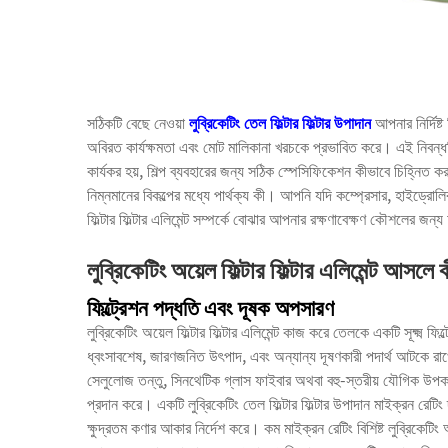
সঠিকটি বেছে নেওয়া
লুব্রিকেটিং তেল ফিল্টার ফিল্টার উপাদান
আপনার নির্দিষ্
অবিরত কার্যক্ষমতা এবং মোট মালিকানা খরচকে প্রভাবিত করে। এই নিবন্ধটি 
কার্যকর হয়, শিল্প ব্যবহারের জন্য সঠিক স্পেসিফিকেশন কীভাবে চিহ্নিত করা য
নিম্নমানের বিকল্পের মধ্যে পার্থক্য কী। আপনি যদি কম্প্রেসার, হাইড্রোলি
ফিল্টার ফিল্টার এলিমেন্ট সম্পর্কে বোঝার আপনার রক্ষণাবেক্ষণ কৌশলের জন্
লুব্রিকেটিং অয়েল ফিল্টার ফিল্টার এলিমেন্ট আসলে 
ফিল্ট্রেশন পদ্ধতি এবং দূষক অপসারণ
লুব্রিকেটিং অয়েল ফিল্টার ফিল্টার এলিমেন্ট কাজ করে তেলকে একটি সূক্ষ্ম ফিল
ধ্বংসাবশেষ, জারণজনিত উৎপাদ, এবং অন্যান্য দূষণকারী পদার্থ আটকে রাখে। লু
সেলুলোজ তন্তু, সিনথেটিক গ্লাস ফাইবার অথবা বহু-স্তরীয় যৌগিক উপকরণে
প্রদান করে। একটি
লুব্রিকেটিং তেল ফিল্টার ফিল্টার উপাদান
মাইক্রন রেটিং 
ক্ষুদ্রতম কণার আকার নির্দেশ করে। কম মাইক্রন রেটিং বিশিষ্ট লুব্রিকেটিং অয়ে