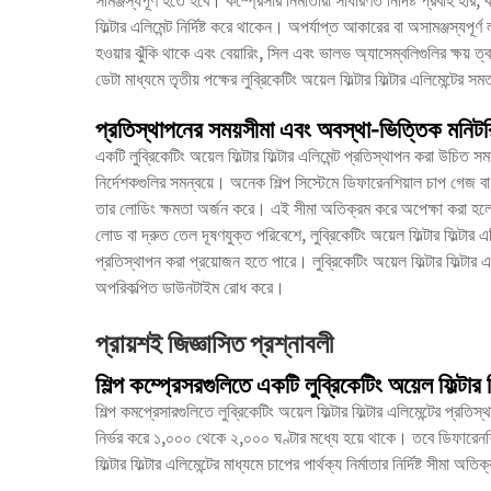
ফিল্টার এলিমেন্ট নির্দিষ্ট করে থাকেন। অপর্যাপ্ত আকারের বা অসামঞ্জস্যপূর্ণ ল
হওয়ার ঝুঁকি থাকে এবং বেয়ারিং, সিল এবং ভালভ অ্যাসেম্বলিগুলির ক্ষয় ত্
ডেটা মাধ্যমে তৃতীয় পক্ষের লুব্রিকেটিং অয়েল ফিল্টার ফিল্টার এলিমেন্টের
প্রতিস্থাপনের সময়সীমা এবং অবস্থা-ভিত্তিক মনিটর
একটি লুব্রিকেটিং অয়েল ফিল্টার ফিল্টার এলিমেন্ট প্রতিস্থাপন করা উচিত
নির্দেশকগুলির সমন্বয়ে। অনেক শিল্প সিস্টেমে ডিফারেনশিয়াল চাপ গেজ বা স
তার লোডিং ক্ষমতা অর্জন করে। এই সীমা অতিক্রম করে অপেক্ষা করা হলে ব
লোড বা দ্রুত তেল দূষণযুক্ত পরিবেশে, লুব্রিকেটিং অয়েল ফিল্টার ফিল্টার এলি
প্রতিস্থাপন করা প্রয়োজন হতে পারে। লুব্রিকেটিং অয়েল ফিল্টার ফিল্টার এল
অপরিকল্পিত ডাউনটাইম রোধ করে।
প্রায়শই জিজ্ঞাসিত প্রশ্নাবলী
শিল্প কম্প্রেসরগুলিতে একটি লুব্রিকেটিং অয়েল ফিল্টা
শিল্প কমপ্রেসারগুলিতে লুব্রিকেটিং অয়েল ফিল্টার ফিল্টার এলিমেন্টের প্র
নির্ভর করে ১,০০০ থেকে ২,০০০ ঘণ্টার মধ্যে হয়ে থাকে। তবে ডিফারেনশি
ফিল্টার ফিল্টার এলিমেন্টের মাধ্যমে চাপের পার্থক্য নির্মাতার নির্দিষ্ট সী