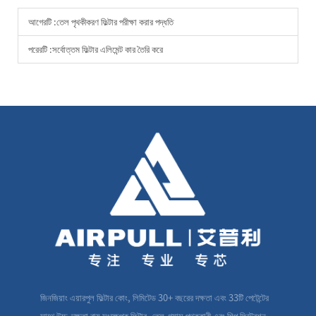
আগেরটি :
তেল পৃথকীকরণ ফিল্টার পরীক্ষা করার পদ্ধতি
পরেরটি :
সর্বোত্তম ফিল্টার এলিমেন্ট কার তৈরি করে
জিনজিয়াং এয়ারপুল ফিল্টার কোং, লিমিটেড 30+ বছরের দক্ষতা এবং 33টি পেটেন্টের
সাথে উচ্চ-দক্ষতা বায়ু সংক্ষেপক ফিল্টার, তেল-গ্যাস পৃথককারী এবং শিল্প ফিল্ট্রেশন