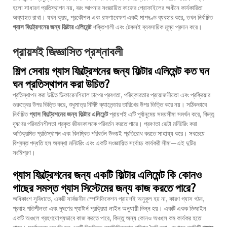
হলো সাধারণ প্রতিস্থাপন নয়, বরং আপনার সংজ্ঞায়িত কাজের প্রোফাইলের অধীনে কার্যকারিতা
অব্যাহত রাখা। যখন ক্রয়, প্রকৌশল এবং রক্ষণাবেক্ষণ একই মাপদণ্ড ব্যবহার করে, তখন নির্বাচিত
গ্যাস ফিল্ট্রেশনের জন্য ফিল্টার এলিমেন্ট
শক্তিশালী এবং টেকসই ব্যবসায়িক মূল্য প্রদান করে।
প্রায়শই জিজ্ঞাসিত প্রশ্নাবলী
শিল্প সেবায় গ্যাস ফিল্ট্রেশনের জন্য ফিল্টার এলিমেন্ট কত ঘন
ঘন প্রতিস্থাপন করা উচিত?
প্রতিস্থাপন করা উচিত ডিফারেনশিয়াল চাপের প্রবণতা, পরিষ্কারতার প্রয়োজনীয়তা এবং প্রক্রিয়ার
গুরুত্বের উপর ভিত্তি করে, শুধুমাত্র নির্দিষ্ট ক্যালেন্ডার তারিখের উপর ভিত্তি করে নয়। সঠিকভাবে
নির্বাচিত
গ্যাস ফিল্ট্রেশনের জন্য ফিল্টার এলিমেন্ট
প্রায়শই এটি পূর্বানুমেয় সময়সীমা সমর্থন করে, কিন্তু
দূষণের পরিবর্তনশীলতা প্রকৃত জীবনকালকে পরিবর্তন করতে পারে। প্রবণতা ডেটা মনিটরিং করা
অতিক্রমিত প্রতিস্থাপন এবং বিলম্বিত পরিবর্তন উভয়ই প্রতিরোধ করতে সাহায্য করে। সবচেয়ে
বিশ্বস্ত পদ্ধতি হল অবস্থা মনিটরিং এবং একটি সংজ্ঞায়িত সর্বোচ্চ কার্যকরী সীমা—এই দুটির
সংমিশ্রণ।
গ্যাস ফিল্ট্রেশনের জন্য একটি ফিল্টার এলিমেন্ট কি কোনও
গাছের সমস্ত গ্যাস সিস্টেমের জন্য কাজ করতে পারে?
অধিকাংশ সুবিধাতে, একটি সার্বজনীন স্পেসিফিকেশন প্রায়শই অনুকূল হয় না, কারণ গ্যাস গঠন,
প্রবাহ গতিশীলতা এবং দূষণের প্যাটার্ন প্রক্রিয়া লাইন অনুযায়ী ভিন্ন হয়। একটি একক ডিজাইন
একটি অঞ্চলে গ্রহণযোগ্যভাবে কাজ করতে পারে, কিন্তু অন্য কোনও অঞ্চলে কম কার্যকর হতে