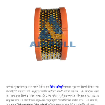
আপনার প্রকল্পের জন্য সেরা পাইপ নির্বাচন করা
ফিল্টার এলিমেন্ট
সবচেয়ে ব্যয়বহুল বিকল্পটি নির্বাচন করা
বা ডেটাশীটে সবচেয়ে বেশি প্রযুক্তিগত জার্গন সমন্বিত বিকল্পটি নির্বাচন করা নয়। শিল্প সিস্টেমে, সেরা
পছন্দ হলো সেই বিকল্প যা বাস্তব অপারেটিং চাপের অধীনে প্রক্রিয়া গ্যাসকে পরিষ্কার রাখে, সরঞ্জামের
আয়ু রক্ষা করে এবং রক্ষণাবেক্ষণ চক্রগুলির মধ্যে স্থিতিশীল কার্যকারিতা বজাযা রাখে। এই কারণেই
সেরা
গ্যাস ফিল্ট্রেশনের জন্য ফিল্টার এলিমেন্ট
খোঁজার কাজ শুরু হওয়া উচিত অপারেটিং শর্ত, দূষণ