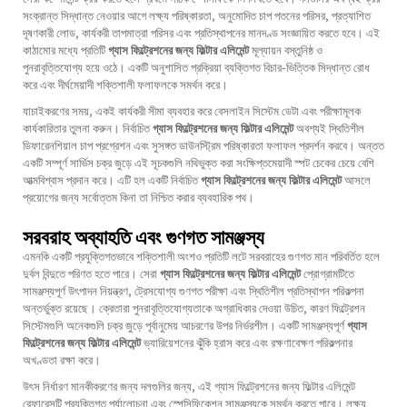
সংক্রান্ত সিদ্ধান্ত নেওয়ার আগে লক্ষ্য পরিষ্কারতা, অনুমোদিত চাপ পতনের পরিসর, প্রত্যাশিত
দূষণকারী লোড, কার্যকরী তাপমাত্রা পরিসর এবং প্রতিস্থাপনের মানদণ্ড সংজ্ঞায়িত করতে হবে। এই
কাঠামোর মধ্যে প্রতিটি
গ্যাস ফিল্ট্রেশনের জন্য ফিল্টার এলিমেন্ট
মূল্যায়ন বস্তুনিষ্ঠ ও
পুনরাবৃত্তিযোগ্য হয়ে ওঠে। একটি অনুশাসিত প্রক্রিয়া ব্যক্তিগত বিচার-ভিত্তিক সিদ্ধান্ত রোধ
করে এবং দীর্ঘমেয়াদী শক্তিশালী ফলাফলকে সমর্থন করে।
যাচাইকরণের সময়, একই কার্যকরী সীমা ব্যবহার করে বেসলাইন সিস্টেম ডেটা এবং পরীক্ষামূলক
কার্যকারিতার তুলনা করুন। নির্বাচিত
গ্যাস ফিল্ট্রেশনের জন্য ফিল্টার এলিমেন্ট
অবশ্যই স্থিতিশীল
ডিফারেনশিয়াল চাপ প্রগ্রেশন এবং সুসঙ্গত ডাউনস্ট্রিম পরিষ্কারতা ফলাফল প্রদর্শন করবে। অন্তত
একটি সম্পূর্ণ সার্ভিস চক্র জুড়ে এই সূচকগুলি নথিভুক্ত করা সংক্ষিপ্তমেয়াদী স্পট চেকের চেয়ে বেশি
আত্মবিশ্বাস প্রদান করে। এটি হল একটি নির্বাচিত
গ্যাস ফিল্ট্রেশনের জন্য ফিল্টার এলিমেন্ট
আসলে
প্রয়োগের জন্য সর্বোত্তম কিনা তা নিশ্চিত করার ব্যবহারিক পথ।
সরবরাহ অব্যাহতি এবং গুণগত সামঞ্জস্য
এমনকি একটি প্রযুক্তিগতভাবে শক্তিশালী অংশও প্রতিটি লটে সরবরাহের গুণগত মান পরিবর্তিত হলে
দুর্বল বিন্দুতে পরিণত হতে পারে। সেরা
গ্যাস ফিল্ট্রেশনের জন্য ফিল্টার এলিমেন্ট
প্রোগ্রামটিতে
সামঞ্জস্যপূর্ণ উৎপাদন নিয়ন্ত্রণ, ট্রেসযোগ্য গুণগত পরীক্ষা এবং স্থিতিশীল প্রতিস্থাপন পরিকল্পনা
অন্তর্ভুক্ত রয়েছে। ক্রেতারা পুনরাবৃত্তিযোগ্যতাকে অগ্রাধিকার দেওয়া উচিত, কারণ ফিল্ট্রেশন
সিস্টেমগুলি অনেকগুলি চক্র জুড়ে পূর্বানুমেয় আচরণের উপর নির্ভরশীল। একটি সামঞ্জস্যপূর্ণ
গ্যাস
ফিল্ট্রেশনের জন্য ফিল্টার এলিমেন্ট
ভ্যারিয়েশনের ঝুঁকি হ্রাস করে এবং রক্ষণাবেক্ষণ পরিকল্পনার
অখণ্ডতা রক্ষা করে।
উৎস নির্ধারণ মানকীকরণের জন্য দলগুলির জন্য, এই
গ্যাস ফিল্ট্রেশনের জন্য ফিল্টার এলিমেন্ট
রেফারেন্সটি প্রযুক্তিগত পর্যালোচনা এবং স্পেসিফিকেশন সামঞ্জস্যকে সমর্থন করতে পারে। লক্ষ্য