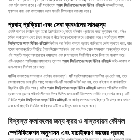
এবং গঠন বজায় রাখে। এটি সর্বোত্তম
গ্যাস ফিল্ট্রেশনের জন্য ফিল্টার এলিমেন্ট
সংজ্ঞায়িত করা,
মূল্যায়ন করা এবং বাস্তবায়ন করার পদ্ধতি বিশদভাবে ব্যাখ্যা করে।
প্রবাহ প্রক্রিয়া এবং সেবা ব্যবধানের সামঞ্জস্য
একটি সাধারণ নির্বাচন ভুল হলো ফিল্টারটিকে শুধুমাত্র নমিনাল প্রবাহের সময় মূল্যায়ন করা, যদিও
দৈনিক অপারেশন সেই বিন্দুর উপরে বা নীচে উল্লেখযোগ্যভাবে ওঠানামা করে। সর্বোত্তম
গ্যাস
ফিল্ট্রেশনের জন্য ফিল্টার এলিমেন্ট
নির্বাচন করা উচিত বাস্তব প্রবাহ প্রক্রিয়ার ডেটা ব্যবহার করে, যার
মধ্যে স্থানান্তরিত শীর্ষবিন্দু (ট্রানজিয়েন্ট স্পাইক) এবং আংশিক লোড সময়কাল অন্তর্ভুক্ত থাকে।
এই পদ্ধতি প্রকৃত অপারেশনে ক্যাপচার এবং চাপ আচরণ স্থিতিশীল থাকে কিনা তা প্রকাশ করে।
এটি এছাড়াও প্রক্রিয়ার বাস্তবতার তুলনায়
গ্যাস ফিল্ট্রেশনের জন্য ফিল্টার এলিমেন্ট
অতি-আকার বা
অল্প-আকার নির্ধারণ রোধ করে।
সার্ভিস ব্যবধানের সমন্বয়ও এতটাই গুরুত্বপূর্ণ। যদি প্রতিস্থাপনের সময়সীমা খুব ছোট হয়, তবে
রক্ষণাবেক্ষণের চাপ বৃদ্ধি পায়; আবার যদি এটি অত্যধিক দীর্ঘ করা হয়, তবে বাইপাস বা কার্যকারিতা
বিচ্যুতির ঝুঁকি বৃদ্ধি পায়। সঠিক
গ্যাস ফিল্ট্রেশনের জন্য ফিল্টার এলিমেন্ট
আপনার পরিকল্পিত সার্ভিস
ব্যবধানকে দূষণের পরিবর্তনশীলতার উপর ভিত্তি করে একটি নিরাপত্তা মার্জিন সহ সমর্থন করে। এটি
নির্বাচিত
গ্যাস ফিল্ট্রেশনের জন্য ফিল্টার এলিমেন্ট
কে কার্যক্রমগতভাবে ভবিষ্যদ্বাণীযোগ্য করে তোলে
এবং চার্জ প্ল্যান্টের নিয়মিত কার্যক্রমে এটিকে একীভূত করাকে সহজ করে।
বিশ্বস্ত ফলাফলের জন্য ক্রয় ও বাস্তবায়ন কৌশল
স্পেসিফিকেশন অনুশাসন এবং যাচাইকরণ কাজের প্রবাহ
সেরা কম্পোনেন্ট ক্রয় করতে হলে প্রথমে সঠিক স্পেসিফিকেশন লিখতে হবে। দলগুলির অবশ্যই ক্রয়