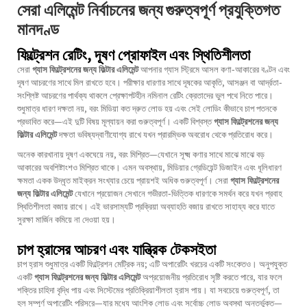
সেরা এলিমেন্ট নির্বাচনের জন্য গুরুত্বপূর্ণ প্রযুক্তিগত
মানদণ্ড
ফিল্ট্রেশন রেটিং, দূষণ প্রোফাইল এবং স্থিতিশীলতা
সেরা
গ্যাস ফিল্ট্রেশনের জন্য ফিল্টার এলিমেন্ট
আপনার গ্যাস স্ট্রিমে আসল কণা-আকারের বণ্টন এবং
দূষণ আচরণের সাথে মিল রাখতে হবে। পরীক্ষার ধারণার সাথে দূষকের আকৃতি, আসঞ্জন বা আর্দ্রতা-
সংশ্লিষ্ট আচরণের পার্থক্য থাকলে প্রেক্ষাপটহীন নমিনাল রেটিং ক্রেতাদের ভুল পথে নিতে পারে।
শুধুমাত্র ধারণ দক্ষতা নয়, বরং মিডিয়া কত দ্রুত লোড হয় এবং সেই লোডিং কীভাবে চাপ পতনকে
প্রভাবিত করে—এই দুটি বিষয় মূল্যায়ন করা গুরুত্বপূর্ণ। একটি বিশ্বস্ত
গ্যাস ফিল্ট্রেশনের জন্য
ফিল্টার এলিমেন্ট
দক্ষতা ভবিষ্যদ্বাণীযোগ্য রাখে যখন প্রারম্ভিক অবরোধ থেকে প্রতিরোধ করে।
অনেক কারখানায় দূষণ একঘেয়ে নয়, বরং মিশ্রিত—যেখানে সূক্ষ্ম কণার সাথে মাঝে মাঝে বড়
আকারের অবশিষ্টাংশও মিশ্রিত থাকে। এমন অবস্থায়, মিডিয়ার গ্রেডিয়েন্ট ডিজাইন এবং ধূলিধারণ
ক্ষমতা একক উদ্ধৃত মাইক্রন সংখ্যার চেয়ে প্রায়শই অধিক গুরুত্বপূর্ণ। সেরা
গ্যাস ফিল্ট্রেশনের
জন্য ফিল্টার এলিমেন্ট
যেখানে প্রয়োজন সেখানে গভীরতা-ভিত্তিক ধারণকে সমর্থন করে যখন প্রবাহ
স্থিতিশীলতা বজায় রাখে। এই ভারসাম্যটি প্রক্রিয়া অব্যাহতি বজায় রাখতে সাহায্য করে যাতে
সুরক্ষা মার্জিন কমিয়ে না দেওয়া হয়।
চাপ হ্রাসের আচরণ এবং যান্ত্রিক টেকসইতা
চাপ হ্রাস শুধুমাত্র একটি ফিল্ট্রেশন মেট্রিক নয়; এটি অপারেটিং খরচের একটি সংকেতও। অনুপযুক্ত
একটি
গ্যাস ফিল্ট্রেশনের জন্য ফিল্টার এলিমেন্ট
অপ্রয়োজনীয় প্রতিরোধ সৃষ্টি করতে পারে, যার ফলে
শক্তির চাহিদা বৃদ্ধি পায় এবং সিস্টেমের প্রতিক্রিয়াশীলতা হ্রাস পায়। যা সবচেয়ে গুরুত্বপূর্ণ, তা
হল সম্পূর্ণ অপারেটিং পরিসরে—যার মধ্যে আংশিক লোড এবং সর্বোচ্চ লোড অবস্থা অন্তর্ভুক্ত—