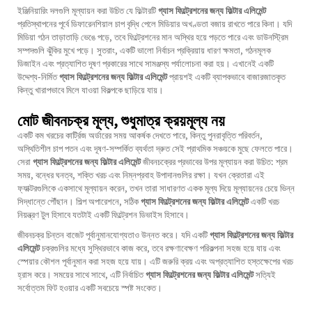
ইঞ্জিনিয়ারিং দলগুলি মূল্যায়ন করা উচিত যে ফিল্টারটি
গ্যাস ফিল্ট্রেশনের জন্য ফিল্টার এলিমেন্ট
প্রতিস্থাপনের পূর্বে ডিফারেনশিয়াল চাপ বৃদ্ধি পেলে মিডিয়ার অখণ্ডতা বজায় রাখতে পারে কিনা। যদি
মিডিয়া গঠন তাড়াতাড়ি ভেঙে পড়ে, তবে ফিল্ট্রেশনের মান অস্থির হয়ে পড়তে পারে এবং ডাউনস্ট্রিম
সম্পদগুলি ঝুঁকির মুখে পড়ে। সুতরাং, একটি ভালো নির্বাচন প্রক্রিয়ায় ধারণ ক্ষমতা, গঠনমূলক
ডিজাইন এবং প্রত্যাশিত দূষণ প্রকারের সাথে সামঞ্জস্য পর্যালোচনা করা হয়। এখানেই একটি
উদ্দেশ্য-নির্মিত
গ্যাস ফিল্ট্রেশনের জন্য ফিল্টার এলিমেন্ট
প্রায়শই একটি ব্যাপকভাবে বাজারজাতকৃত
কিন্তু খারাপভাবে মিলে যাওয়া বিকল্পকে ছাড়িয়ে যায়।
মোট জীবনচক্র মূল্য, শুধুমাত্র ক্রয়মূল্য নয়
একটি কম খরচের কার্ট্রিজ অর্ডারের সময় আকর্ষক দেখতে পারে, কিন্তু পুনরাবৃত্তি পরিবর্তন,
অস্থিতিশীল চাপ পতন এবং দূষণ-সম্পর্কিত ব্যর্থতা দ্রুত সেই প্রাথমিক সঞ্চয়কে মুছে ফেলতে পারে।
সেরা
গ্যাস ফিল্ট্রেশনের জন্য ফিল্টার এলিমেন্ট
জীবনচক্রের প্রভাবের উপর মূল্যায়ন করা উচিত: শ্রম
সময়, বন্ধের ঘনত্ব, শক্তি খরচ এবং নিম্নপ্রবাহ উপাদানগুলির রক্ষা। যখন ক্রেতারা এই
ফ্যাক্টরগুলিকে একসাথে মূল্যায়ন করেন, তখন তারা সাধারণত একক মূল্য দিয়ে মূল্যায়নের চেয়ে ভিন্ন
সিদ্ধান্তে পৌঁছান। শিল্প অপারেশনে, সঠিক
গ্যাস ফিল্ট্রেশনের জন্য ফিল্টার এলিমেন্ট
একটি খরচ
নিয়ন্ত্রণ টুল হিসাবে যতটাই একটি ফিল্ট্রেশন ডিভাইস হিসাবে।
জীবনচক্র চিন্তন বাজেট পূর্বানুমানযোগ্যতাও উন্নত করে। যদি একটি
গ্যাস ফিল্ট্রেশনের জন্য ফিল্টার
এলিমেন্ট
চক্রগুলির মধ্যে সুস্থিরভাবে কাজ করে, তবে রক্ষণাবেক্ষণ পরিকল্পনা সহজ হয়ে যায় এবং
স্পেয়ার কৌশল পূর্বানুমান করা সহজ হয়ে যায়। এটি জরুরি ক্রয় এবং অপ্রত্যাশিত হস্তক্ষেপের খরচ
হ্রাস করে। সময়ের সাথে সাথে, এটি নির্বাচিত
গ্যাস ফিল্ট্রেশনের জন্য ফিল্টার এলিমেন্ট
সত্যিই
সর্বোত্তম ফিট হওয়ার একটি সবচেয়ে স্পষ্ট সংকেত।