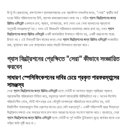
বি-টু-বি ক্রেতাদের, রক্ষণাবেক্ষণ ব্যবস্থাপকদের এবং প্রকৌশল দলগুলির জন্য, "সেরা" শব্দটির অর্থ
হওয়া উচিত পরিমাপযোগ্য ফিট, ব্যাপক বাজারজাতকরণ ভাষা নয়। সঠিক
গ্যাস ফিল্ট্রেশনের জন্য
ফিল্টার এলিমেন্ট
একসাথে চাপ, প্রবাহ, তাপমাত্রা, কণা লোড এবং সেবা ব্যবধানের প্রত্যাশা
অনুযায়ী সামঞ্জস্যপূর্ণ হয়। যখন এই বিষয়গুলি সঠিকভাবে ভারসাম্য বজায় রাখা হয়, তখন
গ্যাস
ফিল্ট্রেশনের জন্য ফিল্টার এলিমেন্ট
একটি কার্যকারিতা উপাদানে পরিণত হয়, একটি খরচযোগ্য পরের
চিন্তা নয়। এই নিবন্ধটি শিল্প কাজের জন্য সেরা
গ্যাস ফিল্ট্রেশনের জন্য ফিল্টার এলিমেন্ট
সংজ্ঞায়িত
করা, মূল্যায়ন করা এবং বাস্তবায়ন করার পদ্ধতি বিশদভাবে ব্যাখ্যা করে।
গ্যাস ফিল্ট্রেশনের প্রেক্ষিতে "সেরা" কীভাবে সংজ্ঞায়িত
করবেন
সাধারণ স্পেসিফিকেশনের দাবির চেয়ে প্রকৃত পারফরম্যান্সের
সামঞ্জস্য
সেরা
গ্যাস ফিল্ট্রেশনের জন্য ফিল্টার এলিমেন্ট
হলো সেইটি যা আপনার প্রকৃত প্রক্রিয়া প্রবাহে
প্রয়োজনীয় পরিষ্কারতা নিশ্চিত করে, শুধুমাত্র আদর্শ ল্যাবরেটরি পরিস্থিতিতে নয়। অনেক সিস্টেম
পরিবর্তনশীল লোড, স্টার্ট-স্টপ চক্র এবং মৌসুমি তাপমাত্রা পরিবর্তনের সাথে চালিত হয়, তাই
স্থিতিশীল পারফরম্যান্স পিক ব্রোশার মানের চেয়ে বেশি গুরুত্বপূর্ণ। একটি শক্তিশালী ক্রয় সিদ্ধান্ত
ফিল্ট্রেশন দক্ষতা এবং সময়ের সাথে চাপ পতন আচরণের মধ্যে সংযোগ স্থাপন করে। ব্যবহারে, সেরা
গ্যাস ফিল্ট্রেশনের জন্য ফিল্টার এলিমেন্ট
হলো সেইটি যা পূর্ণ সার্ভিস ইন্টারভাল জুড়ে কার্যকর থাকে এবং
শক্তি ক্ষতি সৃষ্টি করে না।