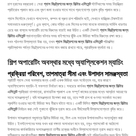
চাপ হ্রাসের বক্ররেখা। সেরা
গ্যাস ফিল্ট্রেশনের জন্য ফিল্টার এলিমেন্ট
স্টার্টআপের সময় নিয়ন্ত্রিত
প্রতিরোধ প্রদান করে এবং দূষণ জমা হওয়ার সাথে সাথে গ্রহণযোগ্য হ্রাস বৃদ্ধি প্রদান করে।
গ্যাস সিস্টেমে যেখানে পালসেশন, কম্পন বা দ্রুত চাপ পরিবর্তন ঘটে, সেখানে যান্ত্রিক টেকসইতা
সমানভাবে গুরুত্বপূর্ণ। এন্ড ক্যাপ, কোর শক্তি এবং সিলের গুণগত মানকে নামমাত্র সার্ভিস ধারণার
চেয়ে বরং বাস্তব অপারেটিং চাপের বিরুদ্ধে যাচাই করা উচিত। একটি টেকসই
গ্যাস ফিল্ট্রেশনের জন্য
ফিল্টার এলিমেন্ট
স্থানান্তরিত ঘটনার সময় বাইপাসের ঝুঁকি এবং মিডিয়া ক্ষতির বিরুদ্ধে রক্ষা করে।
যখন গঠনগত বিশ্বস্ততা উচ্চ হয়, তখন
গ্যাস ফিল্ট্রেশনের জন্য ফিল্টার এলিমেন্ট
পরিকল্পিত
প্রতিস্থাপন পর্যন্ত ফিল্ট্রেশনের গুণগত মান বজায় রাখতে পারে, প্রারম্ভিক ব্যর্থতা নয়।
শিল্প অপারেটিং অবস্থার মধ্যে অ্যাপ্লিকেশন ম্যাচিং
প্রক্রিয়া পরিবেশ, তাপমাত্রা সীমা এবং উপাদান সামঞ্জস্যতা
প্রতিটি গ্যাস সেবা অবস্থার জন্য একটি একক মিডিয়া ধরন সর্বোত্তম নয়, যার কারণে
অ্যাপ্লিকেশন ম্যাচিং-ই সফলতা নির্ধারণ করে। সবচেয়ে কার্যকর
গ্যাস ফিল্ট্রেশনের জন্য ফিল্টার
এলিমেন্ট
প্রক্রিয়া তাপমাত্রা, রাসায়নিক প্রকাশ এবং সম্পূর্ণ কাজের চক্রের মধ্যে আর্দ্রতা আচরণের
সাথে সামঞ্জস্যপূর্ণ। যদি সামঞ্জস্যতা উপেক্ষা করা হয়, তবে স্পষ্ট চাপ বা গুণগত সতর্কতা সংকেত
প্রদর্শিত হওয়ার আগেই মিডিয়া ক্ষয় নীরবে ঘটতে পারে। একটি মিলিত
গ্যাস ফিল্ট্রেশনের জন্য ফিল্টার
এলিমেন্ট
নির্বাচন করা সেই লুকানো ঝুঁকিকে হ্রাস করে এবং দীর্ঘমেয়াদী বিশ্বাসযোগ্যতা বৃদ্ধি করে।
উপাদান সামঞ্জস্যতা শুধুমাত্র ফিল্টার মিডিয়া নয়, সিল এবং সহায়ক উপাদানগুলিও অন্তর্ভুক্ত করা
উচিত। ইনস্টলেশনের সময় যখন ধরা দক্ষতা অসাধারণ মনে হয়, তবুও গ্যাসকেট বা আঠালো
উপাদানের কার্যকারিতার অসামঞ্জস্যতা তাপীয় চক্রের অধীনে বিশ্বাসযোগ্যতা হ্রাস করতে পারে।
সঠিকভাবে প্রকৌশলীকৃত
গ্যাস ফিল্ট্রেশনের জন্য ফিল্টার এলিমেন্ট
সেই পরিবর্তনগুলির মধ্য দিয়ে সিলিং