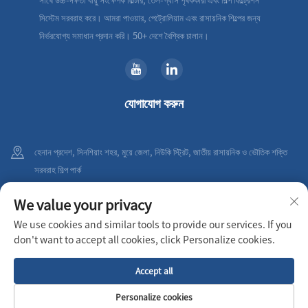
সিস্টেম সরবরাহ করে। আমরা পাওয়ার, পেট্রোলিয়াম এবং রাসায়নিক শিল্পের জন্য
নির্ভরযোগ্য সমাধান প্রদান করি। 50+ দেশে বৈশ্বিক চালান।
যোগাযোগ করুন
হেনান প্রদেশ, সিনশিয়াং শহর, মুয়ে জেলা, নিউকি স্ট্রিট, জাতীয় রাসায়নিক ও ভৌতিক শক্তি
সরবরাহ শিল্প পার্ক
+86-18236198923
We value your privacy
We use cookies and similar tools to provide our services. If you
[email protected]
don't want to accept all cookies, click Personalize cookies.
Accept all
কপিরাইট © 2026 XINXIANG AIRPULL FILTER CO.,LTD সর্বস্বত্ব সংরক্ষিত
গোপনীয়তা নীতি
Personalize cookies