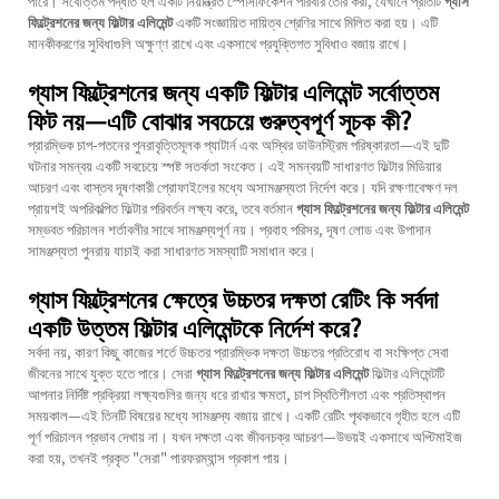
পারে। সর্বোত্তম পদ্ধতি হল একটি নিয়ন্ত্রিত স্পেসিফিকেশন পরিবার তৈরি করা, যেখানে প্রতিটি
গ্যাস
ফিল্ট্রেশনের জন্য ফিল্টার এলিমেন্ট
একটি সংজ্ঞায়িত দায়িত্ব শ্রেণির সাথে মিলিত করা হয়। এটি
মানকীকরণের সুবিধাগুলি অক্ষুণ্ণ রাখে এবং একসাথে প্রযুক্তিগত সুবিধাও বজায় রাখে।
গ্যাস ফিল্ট্রেশনের জন্য একটি ফিল্টার এলিমেন্ট সর্বোত্তম
ফিট নয়—এটি বোঝার সবচেয়ে গুরুত্বপূর্ণ সূচক কী?
প্রারম্ভিক চাপ-পতনের পুনরাবৃত্তিমূলক প্যাটার্ন এবং অস্থির ডাউনস্ট্রিম পরিষ্কারতা—এই দুটি
ঘটনার সমন্বয় একটি সবচেয়ে স্পষ্ট সতর্কতা সংকেত। এই সমন্বয়টি সাধারণত ফিল্টার মিডিয়ার
আচরণ এবং বাস্তব দূষণকারী প্রোফাইলের মধ্যে অসামঞ্জস্যতা নির্দেশ করে। যদি রক্ষণাবেক্ষণ দল
প্রায়শই অপরিকল্পিত ফিল্টার পরিবর্তন লক্ষ্য করে, তবে বর্তমান
গ্যাস ফিল্ট্রেশনের জন্য ফিল্টার এলিমেন্ট
সম্ভবত পরিচালন শর্তাবলীর সাথে সামঞ্জস্যপূর্ণ নয়। প্রবাহ পরিসর, দূষণ লোড এবং উপাদান
সামঞ্জস্যতা পুনরায় যাচাই করা সাধারণত সমস্যাটি সমাধান করে।
গ্যাস ফিল্ট্রেশনের ক্ষেত্রে উচ্চতর দক্ষতা রেটিং কি সর্বদা
একটি উত্তম ফিল্টার এলিমেন্টকে নির্দেশ করে?
সর্বদা নয়, কারণ কিছু কাজের শর্তে উচ্চতর প্রারম্ভিক দক্ষতা উচ্চতর প্রতিরোধ বা সংক্ষিপ্ত সেবা
জীবনের সাথে যুক্ত হতে পারে। সেরা
গ্যাস ফিল্ট্রেশনের জন্য ফিল্টার এলিমেন্ট
ফিল্টার এলিমেন্টটি
আপনার নির্দিষ্ট প্রক্রিয়া লক্ষ্যগুলির জন্য ধরে রাখার ক্ষমতা, চাপ স্থিতিশীলতা এবং প্রতিস্থাপন
সময়কাল—এই তিনটি বিষয়ের মধ্যে সামঞ্জস্য বজায় রাখে। একটি রেটিং পৃথকভাবে গৃহীত হলে এটি
পূর্ণ পরিচালন প্রভাব দেখায় না। যখন দক্ষতা এবং জীবনচক্র আচরণ—উভয়ই একসাথে অপ্টিমাইজ
করা হয়, তখনই প্রকৃত "সেরা" পারফরম্যান্স প্রকাশ পায়।