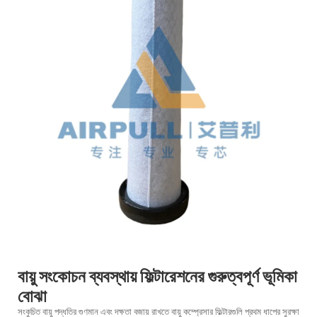
বায়ু সংকোচন ব্যবস্থায় ফিল্টারেশনের গুরুত্বপূর্ণ ভূমিকা
বোঝা
সংকুচিত বায়ু পদ্ধতির গুণমান এবং দক্ষতা বজায় রাখতে বায়ু কম্প্রেসার ফিল্টারগুলি প্রথম ধাপের সুরক্ষা