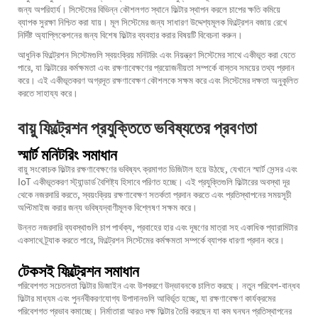
জন্য অপরিহার্য। সিস্টেমের বিভিন্ন কৌশলগত স্থানে ফিল্টার স্থাপন করলে চাপের ক্ষতি কমিয়ে
ব্যাপক সুরক্ষা নিশ্চিত করা যায়। মূল সিস্টেমের জন্য সাধারণ উদ্দেশ্যমূলক ফিল্ট্রেশন বজায় রেখে
নির্দিষ্ট অ্যাপ্লিকেশনের জন্য বিশেষ ফিল্টার ব্যবহার করার বিষয়টি বিবেচনা করুন।
আধুনিক ফিল্ট্রেশন সিস্টেমগুলি স্বয়ংক্রিয় মনিটরিং এবং নিয়ন্ত্রণ সিস্টেমের সাথে একীভূত করা যেতে
পারে, যা ফিল্টারের কর্মক্ষমতা এবং রক্ষণাবেক্ষণের প্রয়োজনীয়তা সম্পর্কে বাস্তব সময়ের তথ্য প্রদান
করে। এই একীভূতকরণ অগ্রদূত রক্ষণাবেক্ষণ কৌশলকে সক্ষম করে এবং সিস্টেমের দক্ষতা অনুকূলিত
করতে সাহায্য করে।
বায়ু ফিল্ট্রেশন প্রযুক্তিতে ভবিষ্যতের প্রবণতা
স্মার্ট মনিটরিং সমাধান
বায়ু সংকোচক ফিল্টার রক্ষণাবেক্ষণের ভবিষ্যৎ ক্রমাগত ডিজিটাল হয়ে উঠছে, যেখানে স্মার্ট সেন্সর এবং
IoT একীভূতকরণ স্ট্যান্ডার্ড বৈশিষ্ট্য হিসাবে পরিণত হচ্ছে। এই প্রযুক্তিগুলি ফিল্টারের অবস্থা দূর
থেকে নজরদারি করতে, স্বয়ংক্রিয় রক্ষণাবেক্ষণ সতর্কতা প্রদান করতে এবং প্রতিস্থাপনের সময়সূচী
অপ্টিমাইজ করার জন্য ভবিষ্যদ্বাণীমূলক বিশ্লেষণ সক্ষম করে।
উন্নত নজরদারি ব্যবস্থাগুলি চাপ পার্থক্য, প্রবাহের হার এবং দূষণের মাত্রা সহ একাধিক প্যারামিটার
একসাথে ট্র্যাক করতে পারে, ফিল্ট্রেশন সিস্টেমের কর্মক্ষমতা সম্পর্কে ব্যাপক ধারণা প্রদান করে।
টেকসই ফিল্ট্রেশন সমাধান
পরিবেশগত সচেতনতা ফিল্টার ডিজাইন এবং উপকরণে উদ্ভাবনকে চালিত করছে। নতুন পরিবেশ-বান্ধব
ফিল্টার মাধ্যম এবং পুনর্নবীকরণযোগ্য উপাদানগুলি আবির্ভূত হচ্ছে, যা রক্ষণাবেক্ষণ কার্যক্রমের
পরিবেশগত প্রভাব কমাচ্ছে। নির্মাতারা আরও দক্ষ ফিল্টার তৈরি করছেন যা কম ঘনঘন প্রতিস্থাপনের