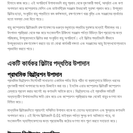
হিসাবে কাজ করে। এই অপরিহার্য উপাদানগুলি বায়ু প্রবাহ থেকে দূষণকারী পদার্থ, আর্দ্রতা এবং কণা
অপসারণ করে কম্প্রেসার মেশিন এবং ডাউনস্ট্রিম সরঞ্জাম উভয়কেই সুরক্ষা প্রদান করে। উপযুক্ত
ফিল্টার ছাড়া, সংকুচিত বায়ু পদ্ধতিতে কম কর্মক্ষমতা, রক্ষণাবেক্ষণ খরচ বৃদ্ধি এবং সরঞ্জামের ব্যর্থতার
মতো সমস্যা দেখা দিতে পারে।
বায়ু কম্প্রেসার ফিল্টারগুলি রক্ষণাবেক্ষণের গুরুত্ব শুধুমাত্র পদ্ধতির সুরক্ষার মধ্যেই সীমাবদ্ধ নয়।
উৎপাদন প্রক্রিয়া থেকে শুরু করে সংবেদনশীল চিকিৎসা সরঞ্জাম পর্যন্ত বিভিন্ন শিল্প প্রয়োগের জন্য
পরিষ্কার, উপযুক্তভাবে ফিল্টার করা সংকুচিত বায়ু অপরিহার্য। এই ফিল্টার পদ্ধতিগুলি কীভাবে
উপযুক্তভাবে রক্ষণাবেক্ষণ করতে হয় তা বোঝা কার্যকরী দক্ষতা এবং সরঞ্জামের আয়ু উল্লেখযোগ্যভাবে
প্রভাবিত করতে পারে।
একটি কার্যকর ফিল্টার পদ্ধতির উপাদান
প্রাথমিক ফিল্ট্রেশন উপাদান
প্রাথমিক ফিল্ট্রেশন সিস্টেমটি সাধারণত একাধিক পর্যায় নিয়ে গঠিত যা ক্রমানুসারে বিভিন্ন ধরনের
দূষণকারী পদার্থ অপসারণের জন্য ডিজাইন করা হয়। ইনটেক এয়ার কম্প্রেসর ফিল্টারটি কম্প্রেশন
চেম্বারে প্রবেশ করার আগেই বড় কণাগুলি আটকে রাখে। ফিল্ট্রেশনের এই প্রাথমিক পর্যায়টি
অভ্যন্তরীণ উপাদানগুলির ক্ষতি রোধ করে এবং কম্প্রেশন প্রক্রিয়ার শুরু থেকেই বায়ুর গুণগত মান
নিশ্চিত করে।
মাধ্যমিক ফিল্টারগুলিতে প্রায়শই সম্মিলিত উপাদান থাকে যা তেলের অ্যারোসল এবং ক্ষুদ্রতর কণাগুলি
অপসারণ করে। এই বিশেষ ফিল্টারগুলি 0.01 মাইক্রন পর্যন্ত ক্ষুদ্র কণা আটকাতে পারে, যা
সংবেদনশীল অ্যাপ্লিকেশনের জন্য প্রয়োজনীয় কঠোর গুণগত মান পূরণ করতে সহায়তা করে।