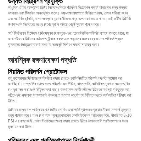
উন্নত ফিল্ট্রেশন প্রযুক্তি
আধুনিক এয়ার কম্প্রেসর ফিল্টার সিস্টেমগুলিতে প্রায়শই ফিল্ট্রেশন দক্ষতা বাড়ানোর জন্য উন্নত
উপকরণ এবং ডিজাইন অন্তর্ভুক্ত থাকে। উচ্চ-দক্ষতাসম্পন্ন ফিল্টার মাধ্যম, যেমন সক্রিয় কার্বন
এবং আণবিক ছাঁকনি, বাষ্প-অবস্থার দূষণকারী এবং গন্ধ অপসারণ করতে পারে। এই জটিল ফিল্টারিং
উপাদানগুলি সিস্টেমের মধ্যে চাপের হ্রাস কমিয়ে শ্রেষ্ঠ সুরক্ষা প্রদান করে।
স্মার্ট ফিল্ট্রেশন সিস্টেমে পার্থক্যমূলক চাপ সূচক এবং ইলেকট্রনিক মনিটরিং ক্ষমতা থাকতে পারে, যা
অপারেটরদের ফিল্টারের কর্মদক্ষতা ট্র্যাক করতে এবং শুধুমাত্র সময়ের ব্যবধানের পরিবর্তে প্রকৃত
ব্যবহারের ভিত্তিতে রক্ষণাবেক্ষণের সময়সূচী নির্ধারণ করতে সাহায্য করে।
আবশ্যিক রক্ষণাবেক্ষণ পদ্ধতি
নিয়মিত পরিদর্শন প্রোটোকল
বায়ু কম্প্রেসার ফিল্টারের কার্যকারিতা বজায় রাখতে একটি নিয়মিত পরিদর্শন পদ্ধতি প্রয়োগ করা
অপরিহার্য। সাপ্তাহিক চোখে দেখে পরিদর্শন করা উচিত, যাতে ক্ষতি, অতিরিক্ত দূষণ বা অস্বাভাবিক
চাপ হ্রাসের লক্ষণগুলি চিহ্নিত করা যায়। রক্ষণাবেক্ষণকারী কর্মীদের ফিল্টারের অবস্থা নথিভুক্ত করা
উচিত এবং সম্ভাব্য সমস্যাগুলি গুরুতর না হওয়ার আগেই তা চিহ্নিত করতে কার্যকারিতা পরিমাপ করা
উচিত।
ফিল্টারের মধ্যে চাপ পার্থক্যের পাঠ ফিল্টার লোডিং এবং প্রতিস্থাপনের প্রয়োজনীয়তা সম্পর্কে মূল্যবান
তথ্য প্রদান করে। যখন চাপ পতন প্রস্তুতকারকের স্পেসিফিকেশন অতিক্রম করে, সাধারণত 8-10
PSI এর কাছাকাছি, তখন সিস্টেমের দক্ষতা বজায় রাখতে ফিল্টার উপাদানগুলি প্রতিস্থাপনের জন্য
মূল্যায়ন করা উচিত।
পরিষ্করণ এবং প্রতিস্থাপনের নির্দেশাবলী