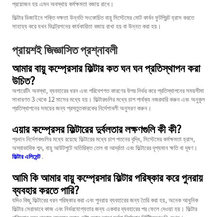
প্রয়োজন হয় এমন অবস্থায় কর্মক্ষমতা বজায় রাখে।
ফিল্টার ডিজাইনে শক্তি দক্ষতা উন্নতি সংকোচিত বায়ু সিস্টেমের মোট কার্বন ফুটপ্রিন্ট হ্রাস করতে
সাহায্য করে যখন ফিল্ট্রেশনের কার্যকারিতা বজায় রাখা হয় বা উন্নত করা হয়।
প্রায়শই জিজ্ঞাসিত প্রশ্নাবলী
আমার বায়ু কম্প্রেসার ফিল্টার কত ঘন ঘন প্রতিস্থাপন করা
উচিত?
অপারেটিং অবস্থা, ব্যবহারের ধরন এবং পরিবেশগত কারণের উপর নির্ভর করে প্রতিস্থাপনের সময়সীমা
সাধারণত 3 থেকে 12 মাসের মধ্যে হয়। ফিল্টারগুলির মধ্যে চাপ পার্থক্য নজরদারি করুন এবং অনুকূল
প্রতিস্থাপনের সময়ের জন্য প্রস্তুতকারকের নির্দেশাবলী অনুসরণ করুন।
এয়ার কম্প্রেসর ফিল্টারের দুর্বলতার লক্ষণগুলি কী কী?
প্রধান নির্দেশকগুলির মধ্যে রয়েছে ফিল্টারের মধ্যে চাপ পতনের বৃদ্ধি, সিস্টেমের কর্মক্ষমতা হ্রাস,
অস্বাভাবিক শব্দ, বায়ু আউটপুটে অতিরিক্ত তেল বা আর্দ্রতা এবং ফিল্টারের দৃশ্যমান ক্ষতি বা দূষণ।
ফিল্টার এলিমেন্ট
.
আমি কি আমার বায়ু কম্প্রেসার ফিল্টার পরিষ্কার করে পুনরায়
ব্যবহার করতে পারি?
যদিও কিছু ফিল্টারের ধরন পরিষ্কার করা এবং পুনরায় ব্যবহারের জন্য তৈরি করা হয়, অনেক আধুনিক
ফিল্টার সেরাভাবে কাজ এবং নির্ভরযোগ্যতার জন্য একবার ব্যবহারের পর ফেলে দেওয়া হয়। ফিল্টার