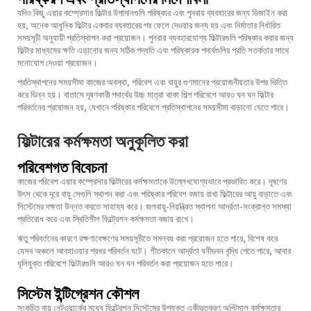
যদিও কিছু এয়ার কম্প্রেসার ফিল্টার উপাদানগুলি পরিষ্কার এবং পুনরায় ব্যবহারের জন্য ডিজাইন করা
হয়, অনেক আধুনিক ফিল্টার একবার ব্যবহারের পর ফেলে দেওয়ার জন্য হয় এবং নির্মাতার নির্ধারিত
সময়সূচী অনুযায়ী প্রতিস্থাপন করা প্রয়োজন। পুনরায় ব্যবহারযোগ্য ফিল্টারগুলি পরিষ্কার করার জন্য
ফিল্টার মাধ্যমের ক্ষতি এড়ানোর জন্য সঠিক পদ্ধতি এবং পরিষ্কারক পদার্থগুলির প্রতি সতর্কতার সাথে
মনোযোগ দেওয়া প্রয়োজন।
প্রতিস্থাপনের সময়সীমা কাজের অবস্থা, পরিবেশ এবং বায়ুর গুণমানের প্রয়োজনীয়তার উপর ভিত্তি
করে ভিন্ন হয়। বাতাসে দূষণকারী পদার্থের উচ্চ মাত্রা থাকা শিল্প পরিবেশে আরও ঘন ঘন ফিল্টার
পরিবর্তনের প্রয়োজন হয়, যেখানে পরিষ্কার পরিবেশে প্রতিস্থাপনের সময়সীমা বাড়ানো যেতে পারে।
ফিল্টারের কর্মক্ষমতা অনুকূলিত করা
পরিবেশগত বিবেচনা
কাজের পরিবেশ এয়ার কম্প্রেসার ফিল্টারের কর্মক্ষমতাকে উল্লেখযোগ্যভাবে প্রভাবিত করে। দূষণের
উৎস থেকে দূরে বায়ু সেগুলি স্থাপন করা এবং পরিষ্কার পরিবেশ বজায় রাখা ফিল্টারের আয়ু বাড়াতে এবং
সিস্টেমের দক্ষতা উন্নত করতে সাহায্য করে। জলবায়ু-নিয়ন্ত্রিত স্থাপনা আর্দ্রতা-সংক্রান্ত সমস্যা
প্রতিরোধ করে এবং স্থিতিশীল ফিল্ট্রেশন কর্মক্ষমতা বজায় রাখে।
ঋতু পরিবর্তনের কারণে রক্ষণাবেক্ষণের সময়সূচীতে সমন্বয় করা প্রয়োজন হতে পারে, বিশেষ করে
যেসব অঞ্চলে আবহাওয়ার প্রখর পরিবর্তন ঘটে। শীতকালে আর্দ্রতা ঘনীভবন বৃদ্ধি পেতে পারে, আবার
ধূলিযুক্ত পরিবেশে ফিল্টারগুলি আরও ঘন ঘন পরিবর্তন করা প্রয়োজন হতে পারে।
সিস্টেম ইন্টিগ্রেশন কৌশল
সংকুচিত বায়ু নেটওয়ার্কের মধ্যে ফিল্ট্রেশন সিস্টেমের উপযুক্ত একীভূতকরণ অপ্টিমাল কর্মক্ষমতার