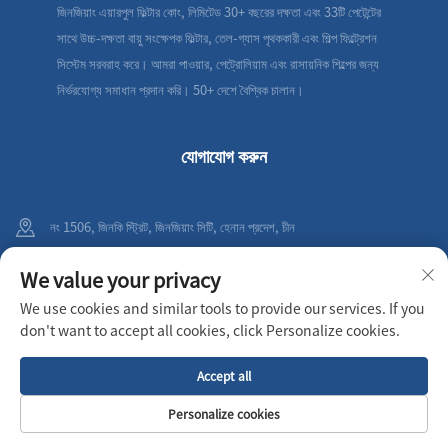
জিনজিয়াং এয়ারপুল ফিল্টার কোং, লিমিটেড 30+ বছরের দক্ষতা এবং 33টি পেটেন্টের
সাথে উচ্চ-দক্ষতা বায়ু সংক্ষেপক ফিল্টার, তেল-গ্যাস পৃথককারী এবং শিল্প ফিল্ট্রেশন
সিস্টেম সরবরাহ করে। আমরা পাওয়ার, পেট্রোলিয়াম এবং রাসায়নিক শিল্পের জন্য
নির্ভরযোগ্য সমাধান প্রদান করি। 50+ দেশে বৈশ্বিক চালান।
যোগাযোগ করুন
নং 1506, জিনকি স্ট্রিট, জিনজিয়াং সিটি, হেনান প্রদেশ, চীন
+86-19836212010
We value your privacy
We use cookies and similar tools to provide our services. If you
[email protected]
don't want to accept all cookies, click Personalize cookies.
Accept all
কপিরাইট © 2025 শিনজিয়াং এয়ারপুল ফিল্টার কোং, লিমিটেড সর্বস্বত্ব সংরক্ষিত
গোপনীয়তা নীতি
Personalize cookies
প্রথম পাতা
পণ্যসমূহ
ই-মেইল
টেলিফোন