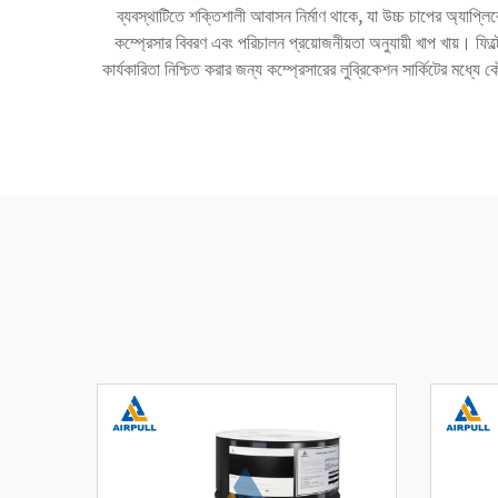
ব্যবস্থাটিতে শক্তিশালী আবাসন নির্মাণ থাকে, যা উচ্চ চাপের অ্যাপ্লি
কম্প্রেসার বিবরণ এবং পরিচালন প্রয়োজনীয়তা অনুযায়ী খাপ খায়। ফিল্ট্র
কার্যকারিতা নিশ্চিত করার জন্য কম্প্রেসারের লুব্রিকেশন সার্কিটের মধ্যে 