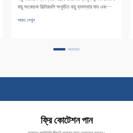
বায়ু সংকোচক ফিল্টারগুলি সংকুচিত বায়ু ব্যবস্থার মান এবং
দক্ষতা বজায় রাখার প্রথম ধাপের প্রতিরক্ষা হিসাবে কাজ
আরও দেখুন
করে। এই অপরিহার্য উপাদানগুলি সংকোচক এবং আরও
অনেক কিছুর রক্ষা করে...
ফ্রি কোটেশন পান
আমাদের প্রতিনিধি শীঘ্রই আপনার সাথে যোগাযোগ করবেন।