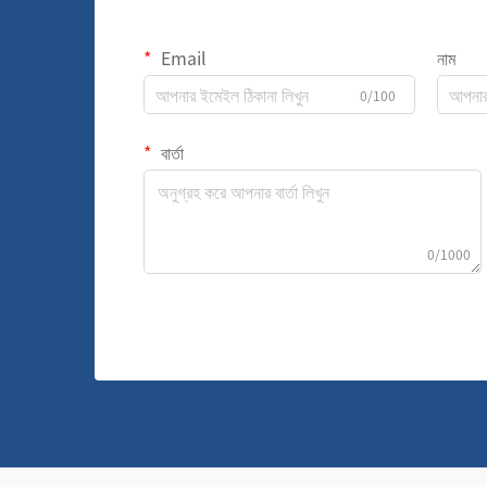
Email
নাম
0/100
বার্তা
0/1000