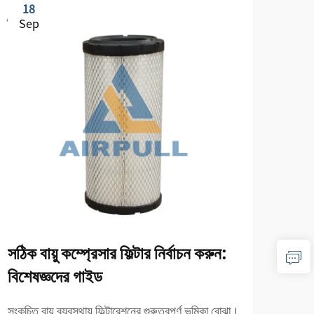
18
1
Sep
Se
সঠিক বায়ু কম্প্রেসার ফিল্টার নির্বাচন করুন:
সাধার
বিশেষজ্ঞদের গাইড
সমাধ
সংকুচিত বায়ু ব্যবস্থায় ফিল্টারেশনের গুরুত্বপূর্ণ ভূমিকা বোঝা।
বাতাস 