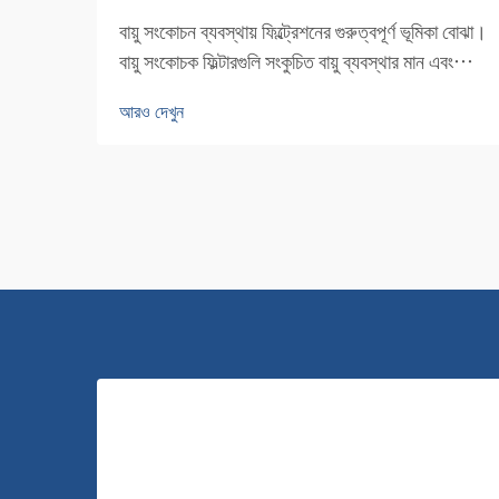
বায়ু সংকোচন ব্যবস্থায় ফিল্ট্রেশনের গুরুত্বপূর্ণ ভূমিকা বোঝা।
বায়ু সংকোচক ফিল্টারগুলি সংকুচিত বায়ু ব্যবস্থার মান এবং
দক্ষতা বজায় রাখার প্রথম ধাপের প্রতিরক্ষা হিসাবে কাজ
আরও দেখুন
করে। এই অপরিহার্য উপাদানগুলি সংকোচক এবং আরও
অনেক কিছুর রক্ষা করে...