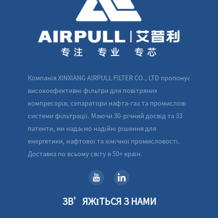
Компанія XINXIANG AIRPULL FILTER CO., LTD пропонує
високоефективні фільтри для повітряних
компресорів, сепаратори нафта-газ та промислові
системи фільтрації. Маючи 30-річний досвід та 33
патенти, ми надаємо надійні рішення для
енергетики, нафтової та хімічної промисловості.
Доставка по всьому світу в 50+ країн.
ЗВ’ЯЖІТЬСЯ З НАМИ