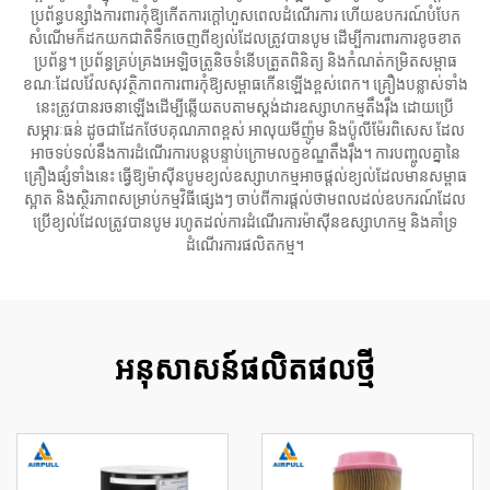
ប្រព័ន្ធបន្សាំងការពារកុំឱ្យកើតការក្តៅហួសពេលដំណើរការ ហើយឧបករណ៍បំបែក
សំណើមក៏ដកយកជាតិទឹកចេញពីខ្យល់ដែលត្រូវបានបូម ដើម្បីការពារការខូចខាត
ប្រព័ន្ធ។ ប្រព័ន្ធគ្រប់គ្រងអេឡិចត្រូនិចទំនើបត្រួតពិនិត្យ និងកំណត់កម្រិតសម្ពាធ
ខណៈដែលវ៉ែលសុវត្ថិភាពការពារកុំឱ្យសម្ពាធកើនឡើងខ្ពស់ពេក។ គ្រឿងបន្លាស់ទាំង
នេះត្រូវបានរចនាឡើងដើម្បីឆ្លើយតបតាមស្តង់ដារឧស្សាហកម្មតឹងរ៉ឹង ដោយប្រើ
សម្ភារៈធន់ ដូចជាដែកថែបគុណភាពខ្ពស់ អាលុយមីញ៉ូម និងប៉ូលីម៉ែរពិសេស ដែល
អាចទប់ទល់នឹងការដំណើរការបន្តបន្ទាប់ក្រោមលក្ខខណ្ឌតឹងរ៉ឹង។ ការបញ្ចូលគ្នានៃ
គ្រឿងផ្សំទាំងនេះ ធ្វើឱ្យម៉ាស៊ីនបូមខ្យល់ឧស្សាហកម្មអាចផ្តល់ខ្យល់ដែលមានសម្ពាធ
ស្អាត និងស្ថិរភាពសម្រាប់កម្មវិធីផ្សេងៗ ចាប់ពីការផ្តល់ថាមពលដល់ឧបករណ៍ដែល
ប្រើខ្យល់ដែលត្រូវបានបូម រហូតដល់ការដំណើរការម៉ាស៊ីនឧស្សាហកម្ម និងគាំទ្រ
ដំណើរការផលិតកម្ម។
អនុសាសន៍ផលិតផលថ្មី