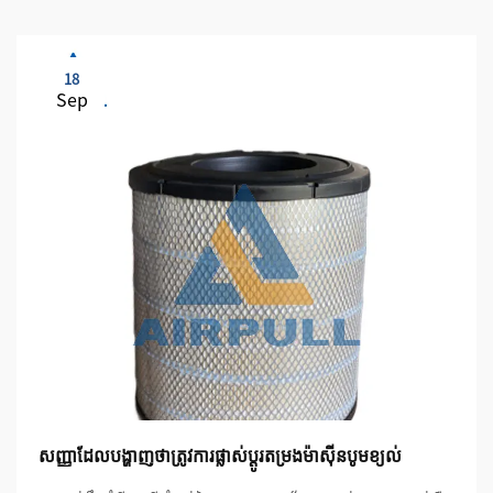
18
Sep
សញ្ញាដែលបង្ហាញថាត្រូវការផ្លាស់ប្តូរតម្រងម៉ាស៊ីនបូមខ្យល់