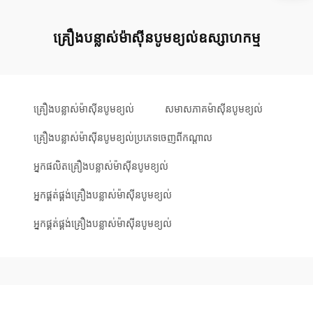
គ្រឿងបន្លាស់ម៉ាស៊ីនបូមខ្យល់ឧស្សាហកម្ម
គ្រឿងបន្លាស់ម៉ាស៊ីនបូមខ្យល់
សមាសភាគម៉ាស៊ីនបូមខ្យល់
គ្រឿងបន្លាស់ម៉ាស៊ីនបូមខ្យល់ប្រភេទចេញពីកណ្តាល
អ្នកផលិតគ្រឿងបន្លាស់ម៉ាស៊ីនបូមខ្យល់
អ្នកផ្គត់ផ្គង់គ្រឿងបន្លាស់ម៉ាស៊ីនបូមខ្យល់
អ្នកផ្គត់ផ្គង់គ្រឿងបន្លាស់ម៉ាស៊ីនបូមខ្យល់