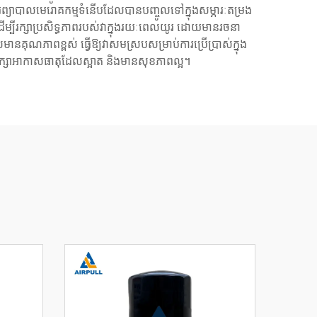
ារព្យាបាលមេរោគកម្មទំនើបដែលបានបញ្ចូលទៅក្នុងសម្ភារៈតម្រង
ដើម្បីរក្សាប្រសិទ្ធភាពរបស់វាក្នុងរយៈពេលយូរ ដោយមានរចនា
ានគុណភាពខ្ពស់ ធ្វើឱ្យវាសមស្របសម្រាប់ការប្រើប្រាស់ក្នុង
ាររក្សាអាកាសធាតុដែលស្អាត និងមានសុខភាពល្អ។