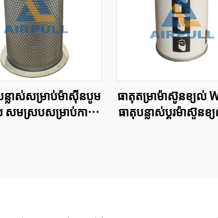
ន្លាស់សម្រាប់ម៉ាស៊ីនបូម
ធាតុតម្រាម៉ាស៊ូន​ខ្យល
ល់ សមស្របសម្រាប់ការ
ធាតុ​បន្លាស់​ប្ដូរ​ម៉ាស៊ូន​ខ្
ាតុត្រងម៉ាស៊ីនបូមខ្យល់
តម្រាម៉ាស៊ូន​ខ្យល់
ករណ៍បំបែកខ្យល់-ប្រេង
DB2138