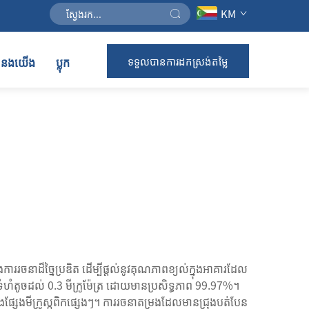
KM
់ទំនងយើង
ប្លុក
ទទួលបានការដកស្រង់តម្លៃ
រចនាដ៏ច្នៃប្រឌិត ដើម្បីផ្តល់នូវគុណភាពខ្យល់ក្នុងអាគារដែល
ំហំតូចដល់ 0.3 មីក្រូម៉ែត្រ ដោយមានប្រសិទ្ធភាព 99.97%។
ិងផ្សែងមីក្រូស្កូពិកផ្សេងៗ។ ការរចនាតម្រងដែលមានជ្រុងបត់បែន