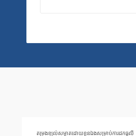
តម្រងខ្យល់សម្អាតដោយខ្លួនឯងសម្រាប់ការដកធូលី