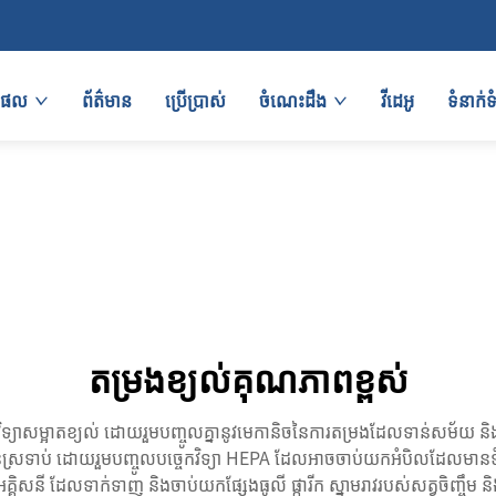
តផល
ព័ត៌មាន
ប្រើប្រាស់
ចំណេះដឹង
វីដេអូ
ទំនាក
តម្រងខ្យល់គុណភាពខ្ពស់
យាសម្អាតខ្យល់ ដោយរួមបញ្ចូលគ្នានូវមេកានិចនៃការតម្រងដែលទាន់សម័យ និងការ
ងច្រើនស្រទាប់ ដោយរួមបញ្ចូលបច្ចេកវិទ្យា HEPA ដែលអាចចាប់យកអំបិលដែលមានទ
អគ្គិសនី ដែលទាក់ទាញ និងចាប់យកផ្សែងធូលី ផ្ការីក ស្នាមរាវរបស់សត្វចិញ្ចឹម ន