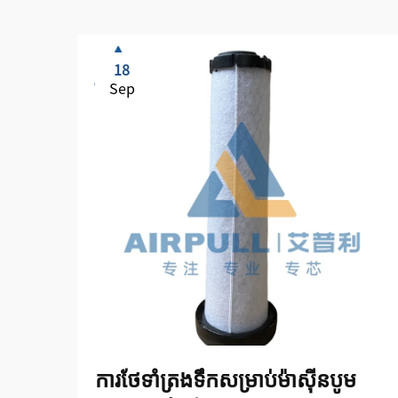
18
Sep
ការថែទាំត្រងទឹកសម្រាប់ម៉ាស៊ីនបូម