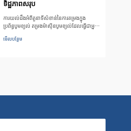
ទិដ្ឋភាពសរុប
និង
ការយល់ដឹងអំពីតួនាទីសំខាន់នៃការតម្រងក្នុង
គន្ថី
ប្រព័ន្ធបូមខ្យល់ តម្រងម៉ាស៊ីនបូមខ្យល់ដែលធ្វើជាអ្នក
តម្រង
ថែរក្សាសំខាន់សម្រាប់ប្រព័ន្ធខ្យល់បូមរបស់អ្នក ដោយ
ប្រសិ
មើលបន្ថែម
មើលបន
ការពារទាំងឧបករណ៍ និងផលិតផលចុងក្រោយរបស់
ធាតុផ
អ្នកពីការបំពុល។ ធាតុផ្សំសំខាន់ៗទាំងនេះ...
ដោយក