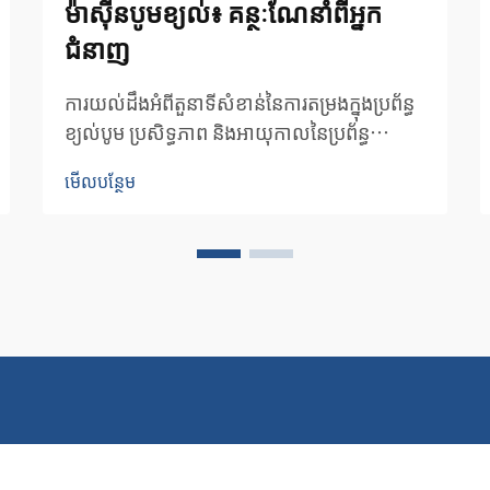
ម៉ាស៊ីនបូមខ្យល់៖ គន្ថៈណែនាំពីអ្នក
ជំនាញ
ការយល់ដឹងអំពីតួនាទីសំខាន់នៃការតម្រងក្នុងប្រព័ន្ធ
ខ្យល់បូម ប្រសិទ្ធភាព និងអាយុកាលនៃប្រព័ន្ធ
ខ្យល់បូមណាមួយ អាស្រ័យយ៉ាងខ្លាំងលើការតម្រង
មើលបន្ថែម
ដែលត្រឹមត្រូវ។ តម្រងម៉ាស៊ីនបូមខ្យល់ដែលធ្វើជាអ្នក
ថែរក្សាប្រព័ន្ធខ្យល់បូមសរុបរបស់អ្នក...