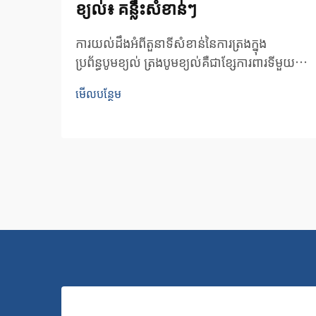
ខ្យល់៖ គន្លឹះសំខាន់ៗ
ការយល់ដឹងអំពីតួនាទីសំខាន់នៃការត្រងក្នុង
ប្រព័ន្ធបូមខ្យល់ ត្រង​បូម​ខ្យល់​គឺ​ជា​ខ្សែ​ការពារ​ទី​មួយ​
ក្នុង​ការ​រក្សាគុណភាព និង​ប្រសិទ្ធភាព​នៃ​ប្រព័ន្ធ​ខ្យល់​
មើលបន្ថែម
បូម។ ធាតុ​ចាំបាច់​ទាំង​នេះ​ការពារ​ទាំង​បូម​ខ្យល់ និង...