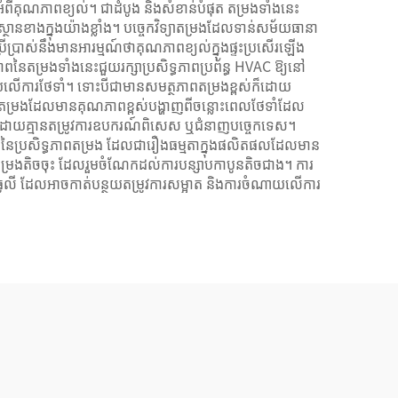
ភអំពីគុណភាពខ្យល់។ ជាដំបូង និងសំខាន់បំផុត តម្រងទាំងនេះ
ិស្ថានខាងក្នុងយ៉ាងខ្លាំង។ បច្ចេកវិទ្យាតម្រងដែលទាន់សម័យធានា
្រាស់នឹងមានអារម្មណ៍ថាគុណភាពខ្យល់ក្នុងផ្ទះប្រសើរឡើង
នៃតម្រងទាំងនេះជួយរក្សាប្រសិទ្ធភាពប្រព័ន្ធ HVAC ឱ្យនៅ
ចំណាយលើការថែទាំ។ ទោះបីជាមានសមត្ថភាពតម្រងខ្ពស់ក៏ដោយ
ន់នៃតម្រងដែលមានគុណភាពខ្ពស់បង្ហាញពីចន្លោះពេលថែទាំដែល
ដោយគ្មានតម្រូវការឧបករណ៍ពិសេស ឬជំនាញបច្ចេកទេស។
្រួលនៃប្រសិទ្ធភាពតម្រង ដែលជារឿងធម្មតាក្នុងផលិតផលដែលមាន
តម្រងតិចចុះ ដែលរួមចំណែកដល់ការបន្សាបកាបូនតិចជាង។ ការ
ុំធូលី ដែលអាចកាត់បន្ថយតម្រូវការសម្អាត និងការចំណាយលើការ