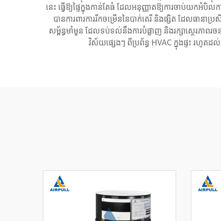
នេះ ធ្វើឱ្យផ្ទៃក្នុងកាន់តែធំ ដែលអនុញ្ញាតឱ្យការចាប់យកអ
បានការពារការរីកចម្រើននៃបាក់តេរី និងផ្សិត ដែលធានាប្រស
សម្ព័ន្ធមាំមួន ដែលទប់ទល់នឹងការបំផ្លាញ និងរក្សាស្ថេរភា
វិស័យផ្សេងៗ ពីប្រព័ន្ធ HVAC ក្នុងផ្ទះ រហ