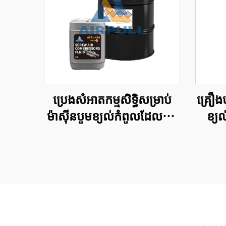
ប្រេងសំអាត​កម្មសិទ្ធិសម្រាប់
គ្រឿងប
ម៉ាស៊ីនបូមខ្យល់កំពូល​ដែល​ប្រើ
ខ្យ
ប្រាស់​សម្រាប់​ម៉ាស៊ីន​បូមខ្យល់
ជំនួសធ
ដែល​មាន​សុពលភាព​តាម​
និងឧប
ស្តង់ដារ​សញ្ញាប័ត្រ​អន្តរជាតិ