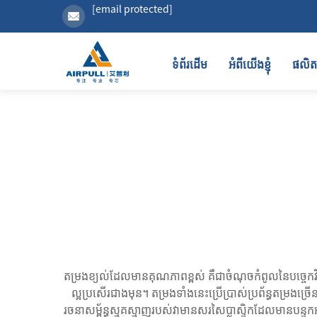
[email protected]
ទំព័រដើម
អំពីយើងខ្ញុំ
ផលិ
តម្រងខ្យល់ដែលមានគុណភាពខ្ពស់ គឺជាចំណុចកំពូលនៃបច្ចេកវិទ្
ល្អប្រសើរជាងមុន។ តម្រងទាំងនេះប្រើប្រាស់ប្រព័ន្ធតម្រ
រចនាសម្ព័ន្ធស្មុគស្មាញរបស់វាមានសរសៃប្លាស្ទិកដែលមានបន្ទុក