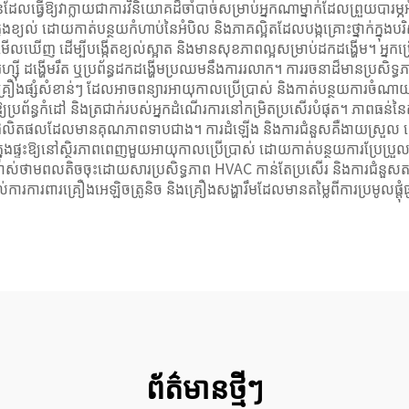
ែលធ្វើឱ្យវាក្លាយជាការវិនិយោគដ៏ចាំបាច់សម្រាប់អ្នកណាម្នាក់ដែលព្រួយបារម្
្នុងខ្យល់ ដោយកាត់បន្ថយកំហាប់នៃអំបិល និងភាគល្អិតដែលបង្កគ្រោះថ្នាក់ក្នុងបរ
 ដើម្បីបង្កើតខ្យល់ស្អាត និងមានសុខភាពល្អសម្រាប់ដកដង្ហើម។ អ្នកប្រើប
 ដង្ហើមរឹត ឬប្រព័ន្ធដកដង្ហើមប្រឈមនឹងការរលាក។ ការរចនាដ៏មានប្រសិទ្ធភាព
ក្នុងគ្រឿងផ្សំសំខាន់ៗ ដែលអាចពន្យារអាយុកាលប្រើប្រាស់ និងកាត់បន្ថយការ
្យប្រព័ន្ធកំដៅ និងត្រជាក់របស់អ្នកដំណើរការនៅកម្រិតប្រសើរបំផុត។ ភាពធ
ឹងផលិតផលដែលមានគុណភាពទាបជាង។ ការដំឡើង និងការជំនួសគឺងាយស្រួល 
់ក្នុងផ្ទះឱ្យនៅស្ថិរភាពពេញមួយអាយុកាលប្រើប្រាស់ ដោយកាត់បន្ថយការប្រែប
្រាស់ថាមពលតិចចុះដោយសារប្រសិទ្ធភាព HVAC កាន់តែប្រសើរ និងការជំនួស
រការពារគ្រឿងអេឡិចត្រូនិច និងគ្រឿងសង្ហារឹមដែលមានតម្លៃពីការប្រមូលផ្ត
ព័ត៌មានថ្មីៗ