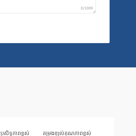
0/1000
្រសិទ្ធភាពខ្ពស់
តម្រងខ្យល់គុណភាពខ្ពស់