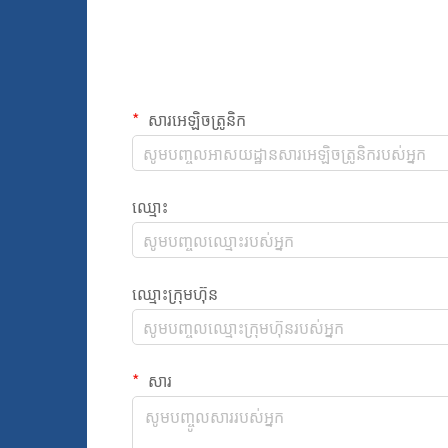
សារអេឡិចត្រូនិក
ឈ្មោះ
ឈ្មោះក្រុមហ៊ុន
សារ