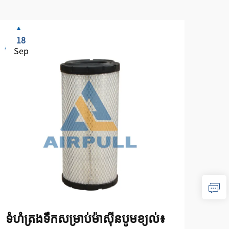
18
1
Sep
Se
ទំហំត្រងទឹកសម្រាប់ម៉ាស៊ីនបូមខ្យល់៖
បញ្