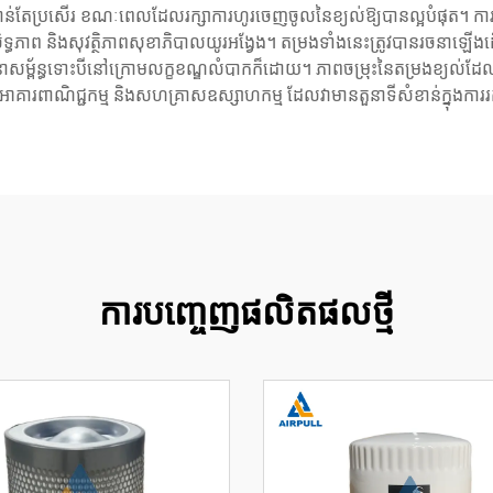
ំបិលកាន់តែប្រសើរ ខណៈពេលដែលរក្សាការហូរចេញចូលនៃខ្យល់ឱ្យបានល្អបំផុត។ ក
ិទ្ធភាព និងសុវត្ថិភាពសុខាភិបាលយូរអង្វែង។ តម្រងទាំងនេះត្រូវបានរចនាឡើង
ពរចនាសម្ព័ន្ធទោះបីនៅក្រោមលក្ខខណ្ឌលំបាកក៏ដោយ។ ភាពចម្រុះនៃតម្រងខ្យល់ដែលម
ូតដល់អាគារពាណិជ្ជកម្ម និងសហគ្រាសឧស្សាហកម្ម ដែលវាមានតួនាទីសំខាន់ក្នុងក
ការបញ្ចេញផលិតផលថ្មី