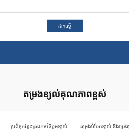
ដាក់ស្នើ
តម្រងខ្យល់គុណភាពខ្ពស់
ប្រព័ន្ធកន្លែងត្រងកម្មវិធីបូមខ្យល់
តម្រងបំបែកខ្យល់ និងប្រេងប