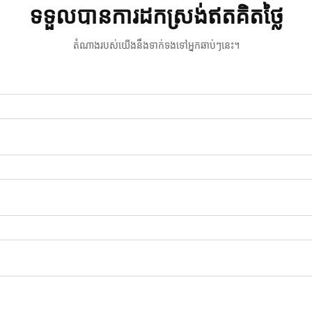
ទទួលបានការដកស្រង់ឥតគិតថ្លៃ
តំណាងរបស់យើងនឹងទាក់ទងទៅអ្នកឆាប់ៗនេះ។