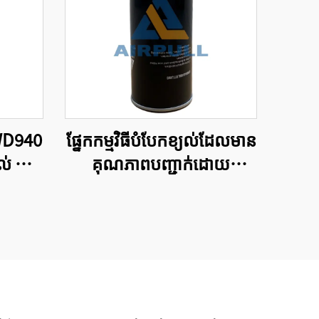
់ WD940
ផ្នែកកម្មវិធីបំបែកខ្យល់ដែលមាន
យល់ ធាតុ​
គុណភាពបញ្ជាក់ដោយ
វិញ្ញាបនបត្រ ISO9001 តម្រង
ប្រេង W11102 ផលិតផល
ដែលមានគុណភាពខ្ពស់ពីរោង
ចក្រផលិតកម្ម។