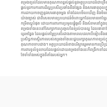
តម្រងខ្យល់ដែលមានគុណភាពខ្ពស់ផ្តល់នូវអត្ថប្រយោជន៍ជាច្រើនដ
ផ្តល់នូវការការពារដ៏ល្អប្រសើរប្រឆាំងនឹងផ្សែង និងសារធាតុពុលក
ការដកយកចេញនូវសារធាតុចម្លង ទាំងដែលមើលឃើញ និងមិនមើលឃើញ
យ៉ាងច្បាស់ ជាពិសេសមានប្រយោជន៍ចំពោះអ្នកដែលមានអាឡែរហ្ស៊ី
កម្រិតល្អបំផុត ដោយការពារការប្រមូលផ្តុំធូលី និងសំរាមនៅ
តម្រងទាំងនេះនៅតែរក្សាការហូរចូលនៃខ្យល់បានល្អ ដែលធានាឱ
យូរអង្វែង ដែលផ្តល់តម្លៃប្រសើរជាងតាមពេលវេលាបើធៀបន
ប្រសិទ្ធភាពស្ថិរភាពរបស់តម្រងទាំងនេះជួយរក្សាគុណភាពខ្យល
គុណភាពទាបជាង។ អត្ថប្រយោជន៍ខាងបរិស្ថានរួមមានការប្រើប
ការពារទូលំទូលាយដែលផ្តល់ដោយតម្រងទាំងនេះក៏ពង្រីកទៅដល់កា
ថែទាំទាំងអស់ក្នុងទីតាំងរបស់អ្នក។