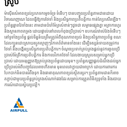
ស្រូប
ម៉ាស៊ីនសំអាតខ្យល់ប្រភេទកម្ទេចទំទ្រ ទំនើបៗ បានបញ្ចូលប្រព័ន្ធតាមដានដោយ
វិចារណញាណ ដែលធ្វើឱ្យការថែទាំ និងប្រសិទ្ធភាពប្រតិបត្តិការ កាន់តែប្រសើរឡើង។
ប្រព័ន្ធឆ្លាតវៃទាំងនេះ តាមដានប៉ារ៉ាម៉ែត្រសំខាន់ៗដូចជា សម្ពាធផ្សេងគ្នា អត្រាការហូរ
និងស្ថានភាពតម្រង ដោយផ្ទាល់នៅពេលកំពុងប្រើប្រាស់។ ឧបករណ៍វាស់វែងទំនើបៗ
នៅទូទាំងប្រព័ន្ធ ផ្តល់ទិន្នន័យត្រឹមត្រូវអំពីគុណភាពខ្យល់ និងប្រសិទ្ធភាពប្រព័ន្ធ ខណៈ
ដែលក្បួនដោះស្រាយស្មុគស្មាញៗវិភាគព័ត៌មានទាំងនេះ ដើម្បីទស្សន៍ទាយតម្រូវការ
ថែទាំ និងបង្កើនប្រសិទ្ធភាពប្រតិបត្តិការ។ ចំណុចប្រទាក់គ្រប់គ្រងផ្តល់នូវការចូលប្រើ
ប្រាស់ម៉ែត្រីការប្រតិបត្តិការ និងកាលវិភាគថែទាំ ដែលងាយស្រួលសម្រាប់អ្នកប្រើ
ប្រាស់ ដោយអនុញ្ញាតឱ្យគ្រប់គ្រងប្រព័ន្ធដោយមុន។ ប្រព័ន្ធសញ្ញាផ្តល់ដំណឹងដល់អ្នក
ប្រើប្រាស់អំពីបញ្ហាដែលអាចកើតមាន មុនពេលវាក្លាយជាអាក្រក់ ដោយការពារការ
បែកបាក់មិនបានរំពឹងទុក និងធានាគុណភាពខ្យល់ស្ថិតស្ថេរ។ ប្រព័ន្ធតាមដានក៏អាច
តភ្ជាប់ជាមួយប្រព័ន្ធគ្រប់គ្រងសំណាក់ផងដែរ សម្រាប់ការត្រួតពិនិត្យទូទាំង និងរបាយ
ការណ៍ដោយស្វ័យប្រវត្តិ។