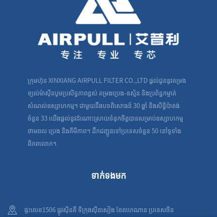
ក្រុមហ៊ុន XINXIANG AIRPULL FILTER CO.,LTD ផ្តល់ជូននូវតម្រង
ខ្យល់ម៉ាស៊ីនបូមប្រសិទ្ធភាពខ្ពស់ តម្រងប្រេង-ឧស្ម័ន និងប្រព័ន្ធកម្ចាត់
សំណល់ឧស្សាហកម្ម។ ជាមួយនឹងបទពិសោធន៍ 30 ឆ្នាំ និងសិទ្ធិប៉ាតង់
ចំនួន 33 យើងផ្តល់នូវដំណោះស្រាយទំនុកចិត្តបានសម្រាប់ឧស្សាហកម្ម
ថាមពល ប្រេង និងគីមីភាព។ ដឹកជញ្ជូនទៅប្រទេសចំនួន 50 នៅទូទាំង
ពិភពលោក។
ទាក់ទងមក
ផ្ទះលេខ1506 ផ្លូវស៊ីនគី ទីក្រុងស៊ីនសៀង ខែតហេណាន ប្រទេសចិន