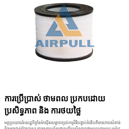
ការប្រើប្រាស់ ថាមពល ប្រកបដោយ
ប្រសិទ្ធភាព និង ការថយថ្លៃ
អត្ថប្រយោជន៍សេដ្ឋកិច្ចនៃម៉ាស៊ីនសម្អាតខ្យល់កម្មវិធីបង្ហាប់ទំនើបគឺមានភាពសំខាន់
និងអាចវាស់វែងបាន។ ការរចនាប្រព័ន្ធផ្តោតលើប្រសិទ្ធភាពថាមពលតាមរយៈអេរ៉ូដេ