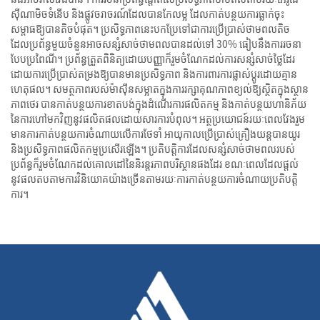
ស៊ីណាមិចទំនើប និងផ្លូវចរាចរណ៍ដែលបានកែលម្អ ដែលកាត់បន្ថយការធ្លាក់ចុះ
សម្ពាធឱ្យបានតិចបំផុត។ ប្រសិទ្ធភាពនេះបកប្រែទៅជាការប្រើប្រាស់ថាមពលតិច
ដែលប្រព័ន្ធមួយចំនួនអាចសន្សំសាច់ថាមពលបានដល់ទៅ 30% ធៀបនឹងការរចនា
បែបប្រពៃណី។ ប្រព័ន្ធត្រួតពិនិត្យដោយបញ្ញាក៏រួមចំណែកដល់ការសន្សំសាច់ថ្លៃដែរ
ដោយការប្រើប្រាស់តម្រងឱ្យបានមានប្រសិទ្ធភាព និងការពារការផ្លាស់ប្តូរដោយគ្មាន
ហេតុផល។ សមត្ថភាពរបស់ម៉ាស៊ីនសម្អាតក្នុងការរក្សាគុណភាពខ្យល់ឱ្យស្ថិតក្នុងស្ថាន
ភាពថេរ បានកាត់បន្ថយការខាតបង់ក្នុងដំណើរការផលិតកម្ម និងកាត់បន្ថយហានិភ័យ
នៃការហៅមកវិញនូវផលិតផលដោយសារការបំពុល។ អត្ថប្រយោជន៍រយៈពេលវែងរួម
មានការកាត់បន្ថយការចំណាយលើការថែទាំ អាយុកាលប្រើប្រាស់គ្រឿងយន្តបានយូរ
និងប្រសិទ្ធភាពផលិតកម្មប្រសើរឡើង។ ប្រតិបត្តិការដែលសន្សំសាច់ថាមពលរបស់
ប្រព័ន្ធក៏រួមចំណែកដល់គោលដៅនៃនិរន្តរភាពបរិស្ថានផងដែរ ខណៈពេលដែលផ្តល់
នូវផលតបតាមការវិនិយោគយ៉ាងច្រើនតាមរយៈការកាត់បន្ថយការចំណាយប្រតិបត្តិ
ការ។