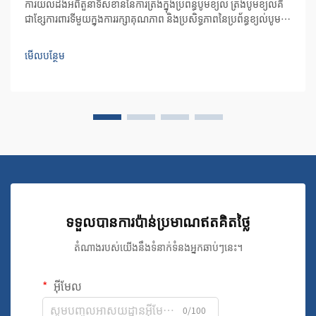
ការយល់ដឹងអំពីតួនាទីសំខាន់នៃការត្រងក្នុងប្រព័ន្ធបូមខ្យល់ ត្រង​បូម​ខ្យល់​គឺ​
ជា​ខ្សែ​ការពារ​ទី​មួយ​ក្នុង​ការ​រក្សាគុណភាព និង​ប្រសិទ្ធភាព​នៃ​ប្រព័ន្ធ​ខ្យល់​បូម។
ធាតុ​ចាំបាច់​ទាំង​នេះ​ការពារ​ទាំង​បូម​ខ្យល់ និង...
មើលបន្ថែម
ទទួលបានការប៉ាន់ប្រមាណឥតគិតថ្លៃ
តំណាងរបស់យើងនឹងទំនាក់ទំនងអ្នកឆាប់ៗនេះ។
អ៊ីមែល
0/100