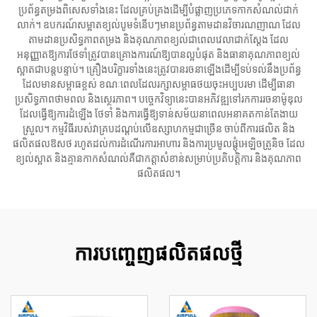
ប្រព័ន្ធតម្រងពិសេសទាំងនេះ ដែលគ្រប់គ្រងដើម្បីបំផ្លាញប្រភេទកាកសំណល់ជាក់
លាក់។ ឧបករណ៍សម្អាតខ្យល់បូមទំនើបៗមានប្រព័ន្ធតាមដានវិចារណញាណ ដែល
តាមដានប្រសិទ្ធភាពតម្រង និងគុណភាពខ្យល់ជាពេលវេលាជាក់ស្តែង ដែល
អនុញ្ញាតឱ្យការថែទាំត្រូវបានគ្រោងការណ៍ឱ្យបានល្អបំផុត និងធានាគុណភាពខ្យល់
ស្អាតជាបន្តបន្ទាប់។ គ្រឿងបរិក្ខារទាំងនេះត្រូវបានរចនាឡើងដើម្បីទប់ទល់នឹងប្រព័ន្ធ
ដែលមានសម្ពាធ​ខ្ពស់ ខណៈពេលដែលរក្សាសម្ពាធថយចុះអប្បបរមា ដើម្បីធានា
ប្រសិទ្ធភាពថាមពល និងស្ថេរភាព។ បច្ចេកវិទ្យានេះបានអភិវឌ្ឍទៅរកការរចនាម៉ូឌុល
ដែលធ្វើឱ្យការដំឡើង ថែទាំ និងការធ្វើឱ្យទាន់សម័យនាពេលអនាគតកាន់តែងាយ
ស្រួល។ កម្មវិធីរបស់វាគ្របដណ្តប់លើឧស្សាហកម្មជាច្រើន ចាប់ពីការផលិត និង
ផលិតផលឱសថ រហូតដល់ការដំណើរការអាហារ និងការប្រមូលផ្តុំអេឡិចត្រូនិច ដែល
ខ្យល់ស្អាត និងគ្មានកាកសំណល់គឺជាកត្តាសំខាន់សម្រាប់ប្រតិបត្តិការ និងគុណភាព
ផលិតផល។
ការបញ្ចេញផលិតផលថ្មី