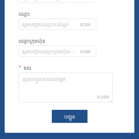
ឈ្មោះ
0/100
ឈ្មោះក្រុមហ៊ុន
0/200
សារ
0/1000
បញ្ជូន