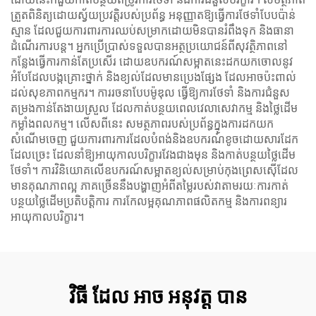
ត្រួតពិនិត្យ​ដោយ​ស្វ័យប្រវត្តិ​របស់​ប្រព័ន្ធ អនុញ្ញាត​ឱ្យ​ធ្វើ​ការ​ថែទាំ​បែប​ប៉ាន់​
ស្មាន ដែល​ជួយ​ការពារ​ការ​ឈប់​សម្រាក​ដោយ​មិន​បាន​រំពឹង​ទុក និង​ធានា​
ដំណើរការ​បន្ត។ អ្នកប្រើ​ប្រាស់​ទទួល​បាន​អត្ថប្រយោជន៍​ពី​សុវត្ថិភាព​នៅ​
កន្លែង​ធ្វើ​ការ​កាន់តែ​ប្រសើរ ដោយ​ឧបករណ៍​សម្អាត​នេះ​ដកយក​ចោល​នូវ​
អំបែ​ដែល​បង្ក​គ្រោះថ្នាក់ និង​ខ្យល់​ដែល​មាន​ប្រេង​ផ្សែង ដែល​អាច​ប៉ះពាល់​
ដល់​សុខភាព​កម្មករ។ ការរចនា​បែប​ម៉ូឌុល ធ្វើ​ឱ្យ​ការ​ថែទាំ និង​ការ​ជំនួស​
តម្រង​កាន់តែ​ងាយស្រួល ដែល​កាត់​បន្ថយ​ពេលវេលា​សេវាកម្ម និង​ថ្លៃ​ដើម​
កម្លាំង​ពលកម្ម។ លើស​ពី​នេះ សមត្ថភាព​របស់​ប្រព័ន្ធ​ក្នុង​ការ​ដកយក​
សំណើម​ចេញ ជួយ​ការពារ​ការ​ដែល​បំពង់​និង​ឧបករណ៍​ខូច​ដោយ​សារ​ដែក​
ដែល​ច្រេះ ដែល​នាំ​ឱ្យ​អាយុ​កាល​បរិក្ខារ​វែង​ជាង​មុន និង​កាត់​បន្ថយ​ថ្លៃ​ដើម​
ថែទាំ។ ការវិនិយោគ​លើ​ឧបករណ៍​សម្អាត​ខ្យល់​សម្រាប់​កុងព្រេសស៊ើ​ដែល​
មាន​គុណភាព​ល្អ ភាគច្រើន​នឹង​បង្ហាញ​អំពី​តម្លៃ​របស់​វា​តាម​រយៈ​ការ​កាត់​
បន្ថយ​ថ្លៃ​ដើម​ប្រតិបត្តិការ ការ​កែលម្អ​គុណភាព​ផលិតកម្ម និង​ការ​ពន្យារ​
អាយុ​កាល​បរិក្ខារ។
វិធី ដែល អាច អនុវត្ត បាន