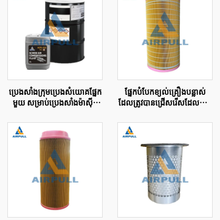
ប្រេង​សាំងក្រុម​ប្រេង​សំយោគ​ផ្នែក​
ផ្នែកបំបែកខ្យល់គ្រឿងបន្លាស់
មួយ សម្រាប់​ប្រេង​សាំង​ម៉ាស៊ីន​
ដែលត្រូវបានជ្រើសរើសដែលអាច
ខ្យល់​សំពាធ​ប្រភេទ​សេរ៉ះ
ប្រើបានសម្រាប់ម៉ូឌែលបំបែក
ខ្យល់ធាតុតម្រាមខ្យល់ធាតុតម្រាម
ខ្យល់ 89288971