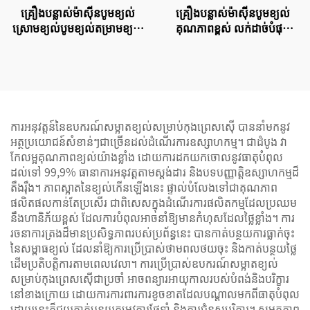
គ្រឿងបន្លាស់ម៉ាស៊ីនបូមខ្យល់
គ្រឿងបន្លាស់ម៉ាស៊ីនបូមខ្យល់
ស្រោមខ្យល់បូមខ្យល់តម្រាមខ្យល់
គុណភាពខ្ពស់ លក់ដាច់បំផុត
46856837
ម៉ូដែល 24350332 សមស្រប
សម្រាប់ធាតុតម្រងប្រេងបំបែក
របស់ម៉ាកអន្តរជាតិ
ការអនុវត្តន៍នៃឧបករណ៍សម្អាតខ្យល់​សម្រាប់​កុងព្រេសស៊ើ បាននាំមកនូវ
អត្ថប្រយោជន៍សំខាន់ៗជាច្រើនដល់​ដំណើរការ​ឧស្សាហកម្ម។ ជាដំបូង វា
កែលម្អគុណភាពខ្យល់យ៉ាងខ្លាំង ដោយការដកយក​ចោល​នូវ​ធាតុ​បំពុល​
ដល់ទៅ 99,9% ធានាការអនុវត្តតាមស្តង់ដារ និង​បទបញ្ញាត្តិ​ឧស្សាហកម្ម​ដ៏​
តឹងរ៉ឹង។ ភាព​ស្អាត​នៃខ្យល់​កើនឡើង​នេះ ផ្ទាល់​បំលែង​ទៅជា​គុណភាព​
ផលិតផល​កាន់តែ​ប្រសើរ ជាពិសេស​ក្នុង​ដំណើរការ​ផលិតកម្ម​ដែល​ប្រឈម​
នឹង​ហានិភ័យ​ខ្ពស់ ដែល​ការ​បំពុល​អាច​នាំ​ឱ្យ​មាន​កំហុស​ដែល​ថ្លៃ​ខ្លាំង។ ការ
រចនា​ការ​ត្រង​ដ៏​មាន​ប្រសិទ្ធភាព​របស់​ប្រព័ន្ធ​នេះ បាន​កាត់​បន្ថយ​ការ​ធ្លាក់​ចុះ​
នៃ​សម្ពាធខ្យល់ ដែល​នាំ​ឱ្យ​ការ​ប្រើ​ប្រាស់​ថាមពល​ថយ​ចុះ និង​កាត់​បន្ថយ​ថ្លៃ​
ដើម​ប្រតិបត្តិការ​តាម​ពេលវេលា។ ការ​ប្រើ​ប្រាស់​ឧបករណ៍​សម្អាត​ខ្យល់​
សម្រាប់​កុងព្រេសស៊ើ​ជា​ប្រចាំ អាច​ពន្យារ​អាយុ​កាល​របស់​បំពង់​និង​បរិក្ខារ​
នៅ​ខាងក្រោយ ដោយ​ការ​ការពារ​ការ​ខូច​ខាត​ដែល​បណ្តាល​មក​ពី​ធាតុ​បំពុល
ដោយ​នេះ​ក៏​ជួយ​កាត់​បន្ថយ​តម្រូវការ​ថែទាំ និង​ការ​ជំនួស​បរិក្ខារ​។ សមត្ថភាព​