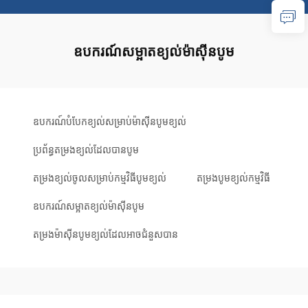
ឧបករណ៍សម្អាតខ្យល់ម៉ាស៊ីនបូម
ឧបករណ៍បំបែកខ្យល់សម្រាប់ម៉ាសុីនបូមខ្យល់
ប្រព័ន្ធតម្រងខ្យល់ដែលបានបូម
តម្រងខ្យល់ចូលសម្រាប់កម្មវិធីបូមខ្យល់
តម្រងបូមខ្យល់កម្មវិធី
ឧបករណ៍សម្អាតខ្យល់ម៉ាស៊ីនបូម
តម្រងម៉ាស៊ីនបូមខ្យល់ដែលអាចជំនួសបាន