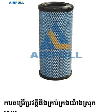
ការតម្រើប្រវត្តិនិងគ្រប់គ្រងយ៉ាងស្រុក