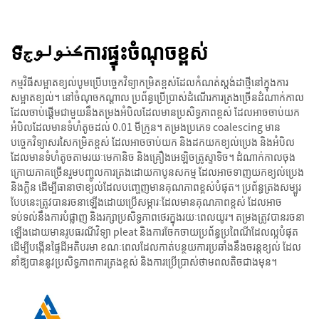
ទكنولوجีការផ្ទុះចំណុចខ្ពស់
កម្មវិធីសម្អាតខ្យល់បូមប្រើបច្ចេកវិទ្យាកម្រិតខ្ពស់ដែលកំណត់ស្តង់ដាថ្មីនៅក្នុងការ
សម្អាតខ្យល់។ នៅចំណុចកណ្ដាល ប្រព័ន្ធប្រើប្រាស់ដំណើរការត្រងច្រើនដំណាក់កាល
ដែលចាប់ផ្តើមជាមួយនឹងតម្រងអំបិលដែលមានប្រសិទ្ធភាពខ្ពស់ ដែលអាចចាប់យក
អំបិលដែលមានទំហំតូចដល់ 0.01 មីក្រូន។ តម្រងប្រភេទ coalescing មាន
បច្ចេកវិទ្យាសរសៃកម្រិតខ្ពស់ ដែលអាចចាប់យក និងដកយកខ្យល់ប្រេង និងអំបិល
ដែលមានទំហំតូចតាមរយៈមេកានិច និងគ្រឿងអេឡិចត្រូស្ទាទិច។ ដំណាក់កាលចុង
ក្រោយភាគច្រើនរួមបញ្ចូលការត្រងដោយកាបូនសកម្ម ដែលអាចទាញយកខ្យល់ប្រេង
និងក្លិន ដើម្បីធានាថាខ្យល់ដែលបញ្ចេញមានគុណភាពខ្ពស់បំផុត។ ប្រព័ន្ធត្រងសម្បូរ
បែបនេះត្រូវបានរចនាឡើងដោយប្រើសម្ភារៈដែលមានគុណភាពខ្ពស់ ដែលអាច
ទប់ទល់នឹងការបំផ្លាញ និងរក្សាប្រសិទ្ធភាពថេរក្នុងរយៈពេលយូរ។ តម្រង​ត្រូវ​បាន​រចនា​
ឡើង​ដោយ​មាន​រូប​ធរណី​វិទ្យា​ pleat និង​ការ​ចែក​ចាយ​ប្រព័ន្ធ​ប្រពៃ​ណី​ដែល​ល្អ​បំផុត
ដើម្បី​បង្កើន​ផ្ទៃ​ដី​អតិបរមា ខណៈ​ពេល​ដែល​កាត់​បន្ថយ​ការ​ប្រឆាំង​នឹង​ចរន្ត​ខ្យល់ ដែល​
នាំ​ឱ្យ​បាន​នូវ​ប្រសិទ្ធភាព​ការត្រង​ខ្ពស់ និង​ការ​ប្រើ​ប្រាស់​ថាមពល​តិច​ជាង​មុន។