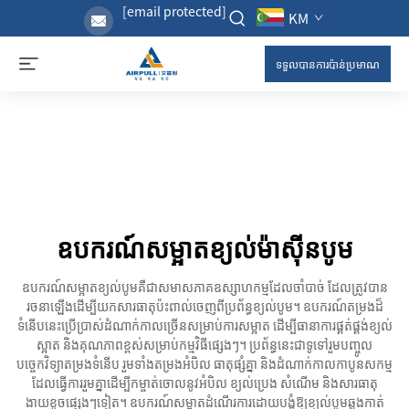
[email protected]
KM
ទទួលបានការប៉ាន់ប្រមាណ
ឧបករណ៍សម្អាតខ្យល់ម៉ាស៊ីនបូម
ឧបករណ៍សម្អាតខ្យល់បូមគឺជាសមាសភាគឧស្សាហកម្មដែលចាំបាច់ ដែលត្រូវបាន
រចនាឡើងដើម្បីយកសារធាតុប៉ះពាល់ចេញពីប្រព័ន្ធខ្យល់បូម។ ឧបករណ៍តម្រងដ៏
ទំនើបនេះប្រើប្រាស់ដំណាក់កាលច្រើនសម្រាប់ការសម្អាត ដើម្បីធានាការផ្គត់ផ្គង់ខ្យល់
ស្អាត និងគុណភាពខ្ពស់សម្រាប់កម្មវិធីផ្សេងៗ។ ប្រព័ន្ធនេះជាទូទៅរួមបញ្ចូល
បច្ចេកវិទ្យាតម្រងទំនើប រួមទាំងតម្រងអំបិល ធាតុផ្សំគ្នា និងដំណាក់កាលកាបូនសកម្ម
ដែលធ្វើការរួមគ្នាដើម្បីកម្ចាត់ចោលនូវអំបិល ខ្យល់ប្រេង សំណើម និងសារធាតុ
ងាយខូចផ្សេងៗទៀត។ ឧបករណ៍សម្អាតដំណើរការដោយបង្ខំឱ្យខ្យល់បូមឆ្លងកាត់