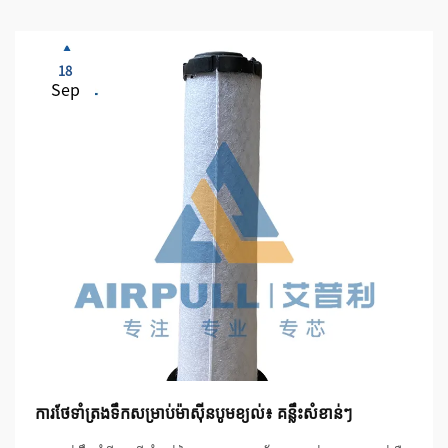
18
Sep
ការថែទាំត្រងទឹកសម្រាប់ម៉ាស៊ីនបូមខ្យល់៖ គន្លឹះសំខាន់ៗ