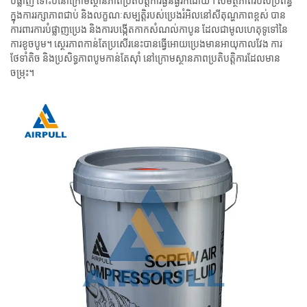
បំផ្លាញ ទោះបីនៅក្រោមស្ថានភាពប្រតិបត្តិការធ្ងន់ធ្ងរក៏ដោយ។ សមត្ថភាពរបស់ប្រព័ន្ធ
ក្នុងការរក្សាភាពជាប់ និងលក្ខណៈសម្បត្តិរបស់ប្រេងរំអិលនៅសីតុណ្ហភាពខ្ពស់ បាន
ការពារការបំផ្លាញប្រេង និងការបង្កើតកាកសំណល់កាបូន ដែលជាមូលហេតុទូទៅនៃ
ការខូចបូម។ ស្ថេរភាពកាន់តែប្រសើរនេះបានធ្វើអោយប្រេងមានអាយុកាលវែង ការ
ថែទាំតិច និងប្រសិទ្ធភាពបូមកាន់តែស៊ាំ នៅក្រោមស្ថានភាពប្រតិបត្តិការដែលមាន
ចម្រុះ។