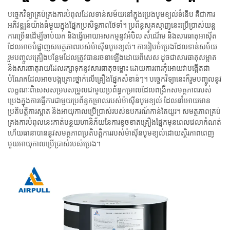
បច្ចេកវិទ្យាគ្រប់គ្រងការបំពុលដែលទាន់សម័យនៅក្នុងប្រេងបូមខ្យល់ទំនើប គឺជាការ
អភិវឌ្ឍន៍យ៉ាងធំមួយក្នុងផ្នែកប្រសិទ្ធភាពថែទាំ។ ប្រព័ន្ធស្មុគស្មាញនេះប្រើប្រាស់យន្ត
ការច្រើនដើម្បីចាប់យក និងធ្វើអោយអសកម្មនូវអំបិល សំណើម និងសារធាតុអាស៊ីត
ដែលអាចបំផ្លាញសមត្ថភាពរបស់ម៉ាស៊ីនបូមខ្យល់។ ការរៀបចំប្រេងដែលទាន់សម័យ
រួមបញ្ចូលគ្រឿងបន្ថែមដែលត្រូវបានរចនាឡើងដោយពិសេស ដូចជាសារធាតុសម្អាត
និងសារធាតុរាយដែលរក្សាទុកនូវសារធាតុចម្លោះ ដោយការពារកុំអោយវាបង្កើតជា
បំណែកដែលអាចបង្កគ្រោះថ្នាក់លើគ្រឿងផ្នែកសំខាន់ៗ។ បច្ចេកវិទ្យានេះក៏រួមបញ្ចូលនូវ
លក្ខណៈពិសេសសម្របសម្រួលជាមួយប្រព័ន្ធកម្រាលដែលពង្រឹកសមត្ថភាពរបស់
ប្រេងក្នុងការធ្វើការជាមួយប្រព័ន្ធកម្រាលរបស់ម៉ាស៊ីនបូមខ្យល់ ដែលនាំអោយមាន
ប្រតិបត្តិការស្អាត និងអាយុកាលប្រើប្រាស់របស់ឧបករណ៍កាន់តែយូរ។ សមត្ថភាពគ្រប់
គ្រងការបំពុលនេះកាត់បន្ថយហានិភ័យនៃការខូចខាតគ្រឿងផ្នែកមុនពេលវេលាកំណត់
ហើយធានាបាននូវសមត្ថភាពប្រតិបត្តិការរបស់ម៉ាស៊ីនបូមខ្យល់ដោយស្ថិរភាពពេញ
មួយអាយុកាលប្រើប្រាស់របស់ប្រេង។