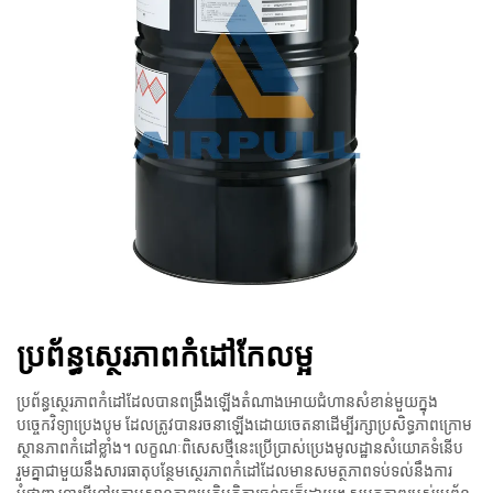
ប្រព័ន្ធស្ថេរភាពកំដៅកែលម្អ
ប្រព័ន្ធស្ថេរភាពកំដៅដែលបានពង្រឹងឡើងតំណាងអោយជំហានសំខាន់មួយក្នុង
បច្ចេកវិទ្យាប្រេងបូម ដែលត្រូវបានរចនាឡើងដោយចេតនាដើម្បីរក្សាប្រសិទ្ធភាពក្រោម
ស្ថានភាពកំដៅខ្លាំង។ លក្ខណៈពិសេសថ្មីនេះប្រើប្រាស់ប្រេងមូលដ្ឋានសំយោគទំនើប
រួមគ្នាជាមួយនឹងសារធាតុបន្ថែមស្ថេរភាពកំដៅដែលមានសមត្ថភាពទប់ទល់នឹងការ