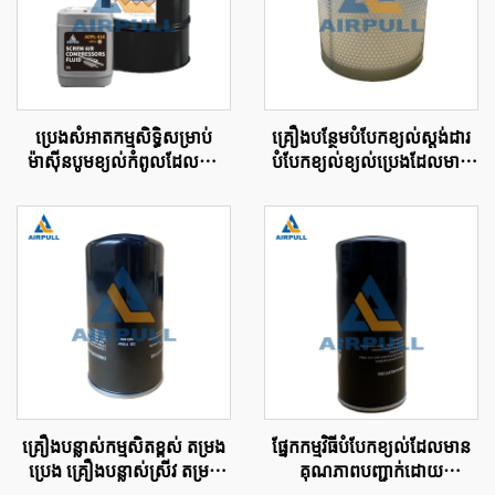
ប្រេងសំអាត​កម្មសិទ្ធិសម្រាប់
គ្រឿងបន្ថែមបំបែកខ្យល់ស្តង់ដារ
ម៉ាស៊ីនបូមខ្យល់កំពូល​ដែល​ប្រើ
បំបែកខ្យល់ខ្យល់ប្រេងដែលមាន
ប្រាស់​សម្រាប់​ម៉ាស៊ីន​បូមខ្យល់
ប្រសិទ្ធភាពខ្ពស់ធាតុតម្រាម
ដែល​មាន​សុពលភាព​តាម​ស្តង់ដារ​
4930353121
សញ្ញាប័ត្រ​អន្តរជាតិ
គ្រឿងបន្លាស់កម្មសិតខ្ពស់ តម្រង
ផ្នែកកម្មវិធីបំបែកខ្យល់ដែលមាន
ប្រេង គ្រឿងបន្លាស់ស្រីវ តម្រង
គុណភាពបញ្ជាក់ដោយ
ប្រេង សំអាតប្រេង WD950
វិញ្ញាបនបត្រ ISO9001 តម្រង