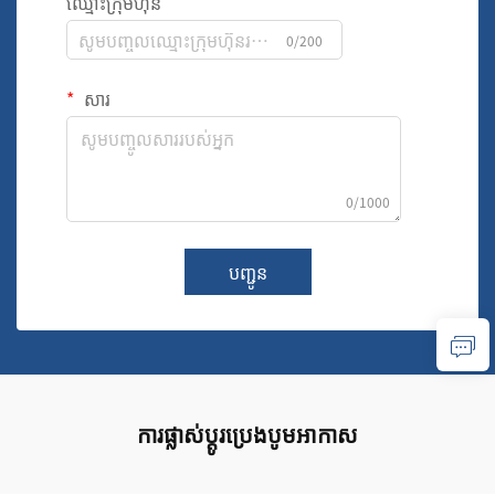
ឈ្មោះក្រុមហ៊ុន
0/200
សារ
0/1000
បញ្ជូន
ការផ្លាស់ប្តូរប្រេងបូមអាកាស