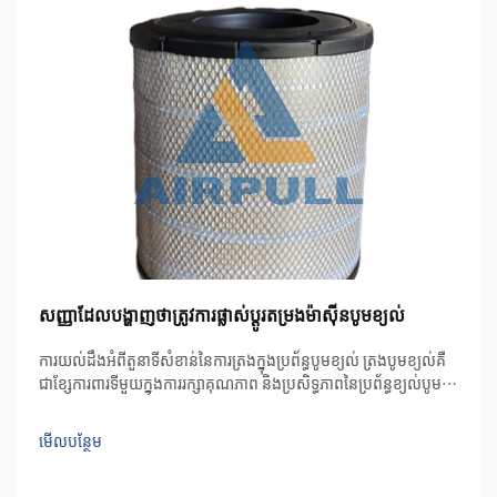
សញ្ញាដែលបង្ហាញថាត្រូវការផ្លាស់ប្តូរតម្រងម៉ាស៊ីនបូមខ្យល់
ការយល់ដឹងអំពីតួនាទីសំខាន់នៃការត្រងក្នុងប្រព័ន្ធបូមខ្យល់ ត្រង​បូម​ខ្យល់​គឺ​
ជា​ខ្សែ​ការពារ​ទី​មួយ​ក្នុង​ការ​រក្សាគុណភាព និង​ប្រសិទ្ធភាព​នៃ​ប្រព័ន្ធ​ខ្យល់​បូម។
ធាតុ​ចាំបាច់​ទាំង​នេះ​ការពារ​ទាំង​បូម​ខ្យល់ និង...
មើលបន្ថែម