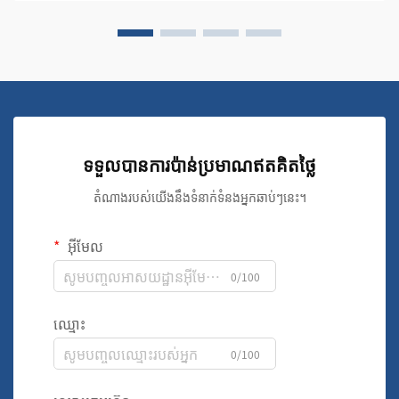
ទទួលបានការប៉ាន់ប្រមាណឥតគិតថ្លៃ
តំណាងរបស់យើងនឹងទំនាក់ទំនងអ្នកឆាប់ៗនេះ។
អ៊ីមែល
0/100
ឈ្មោះ
0/100