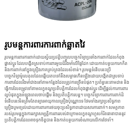
រូបមន្តការពារការពាក់ឆ្លាតវៃ
រូបមន្តការពារការពាក់ដោយស្វ័យប្រវត្តិបញ្ចូលបច្ចេកវិទ្យាប្រឆាំងការពាក់ដែលកំពុង
ផ្លាស់ប្ដូរ ដែលបង្កើតស្រទាប់ការពារមួយដ៏រឹងមាំលើផ្ទៃដែក ដោយកាត់បន្ថយការកកិត
និងការពាក់នៅក្នុងគ្រឿងភាគគ្រប់គ្រងដែលសំខាន់។ រូបមន្តទំនើបនេះប្រើ
បច្ចេកវិទ្យាម៉ូលេគុលដែលឆ្លើយតបទៅនឹងសម្ពាធកើនឡើងដោយបង្កើតជាស្រទាប់
ការពារដែលរឹងមាំជាងនៅតាមកន្លែងដែលត្រូវការច្រើនបំផុត។ ប្រព័ន្ធនេះតាមដាន និង
ធ្វើការលៃតម្រូវទៅតាមលក្ខខណ្ឌប្រតិបត្តិការដែលកំពុងផ្លាស់ប្ដូរ ដើម្បីផ្តល់ការការពារ
ល្អបំផុតក្នុងអំឡុងពេលចាប់ផ្តើម និងប្រតិបត្តិការបន្ត។ បច្ចេកវិទ្យាការពារការពាក់ដ៏
ទំនើបនេះមិនត្រឹមតែពន្យារអាយុកាលគ្រឿងប៉ុណ្ណោះទេ ថែមទាំងរក្សាប្រសិទ្ធភាព
គ្រឿងបូមខ្យល់ដោយការពារការថយចុះប្រសិទ្ធភាពដោយសារការពាក់។ សមត្ថភាព
របស់រូបមន្តក្នុងការរក្សាសម្បត្តិការពាររបស់វាក្រោមលក្ខខណ្ឌហួសកំរិតធានាបាននូវ
ប្រតិបត្តិការដែលអាចទុកចិត្តបាន និងកាត់បន្ថយការចំណាយលើការថែទាំ។