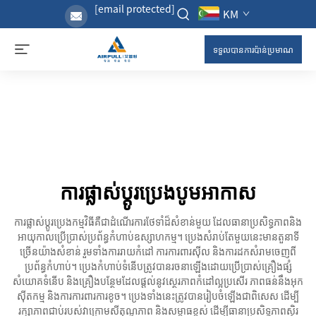
[email protected]
KM
ទទួលបានការប៉ាន់ប្រមាណ
ការផ្លាស់ប្តូរប្រេងបូមអាកាស
ការផ្លាស់ប្តូរប្រេងកម្មវិធីគឺជាដំណើរការថែទាំដ៏សំខាន់មួយ ដែលធានាប្រសិទ្ធភាពនិង
អាយុកាលប្រើប្រាស់ប្រព័ន្ធកំហាប់ឧស្សាហកម្ម។ ប្រេងសំរាប់តែមួយនេះមានតួនាទី
ច្រើនយ៉ាងសំខាន់ រួមទាំងការរាយកំដៅ ការការពារស៊ីល និងការដកសំរាមចេញពី
ប្រព័ន្ធកំហាប់។ ប្រេងកំហាប់ទំនើបត្រូវបានរចនាឡើងដោយប្រើប្រាស់គ្រឿងផ្សំ
សំយោគទំនើប និងគ្រឿងបន្ថែមដែលផ្តល់នូវស្ថេរភាពកំដៅល្អប្រសើរ ភាពធន់នឹងអុក
ស៊ីតកម្ម និងការការពារការខូច។ ប្រេងទាំងនេះត្រូវបានរៀបចំឡើងជាពិសេស ដើម្បី
រក្សាភាពជាប់របស់វាក្រោមសីតុណ្ហភាព និងសម្ពាធខ្ពស់ ដើម្បីធានាប្រសិទ្ធភាពស្ថិរ