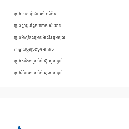
ប្រេងឡាបធ្វើដោយសិប្បនិម្មិត
ប្រេងឡាបូបន្លែកអាកាសសំយោគ
ប្រេងម៉ាស៊ីនសម្រាប់ម៉ាស៊ីនបូមខ្យល់
ការផ្លាស់ប្តូរប្រេងបូមអាកាស
ប្រេង​សាំង​សម្រាប់​ម៉ាស៊ីន​បូម​ខ្យល់
ប្រេងរំអិលសម្រាប់ម៉ាស៊ីនបូមខ្យល់