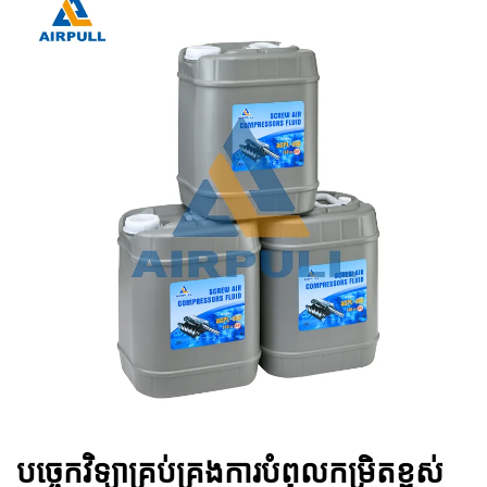
បច្ចេកវិទ្យាគ្រប់គ្រងការបំពុលកម្រិតខ្ពស់