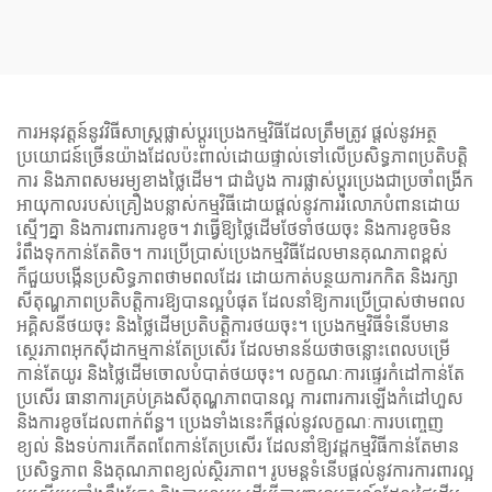
ប្រេង W11102 ផលិតផលដែល
មានគុណភាពខ្ពស់ពីរោងចក្រ
ផលិតកម្ម។
ការអនុវត្តន៍នូវវិធីសាស្ត្រផ្លាស់ប្ដូរប្រេងកម្មវិធីដែលត្រឹមត្រូវ ផ្ដល់នូវអត្ថ
ប្រយោជន៍ច្រើនយ៉ាងដែលប៉ះពាល់ដោយផ្ទាល់ទៅលើប្រសិទ្ធភាពប្រតិបត្តិ
ការ និងភាពសមរម្យខាងថ្លៃដើម។ ជាដំបូង ការផ្លាស់ប្ដូរប្រេងជាប្រចាំពង្រីក
អាយុកាលរបស់គ្រឿងបន្លាស់កម្មវិធីដោយផ្ដល់នូវការរំលោភបំពានដោយ
ស្មើៗគ្នា និងការពារការខូច។ វាធ្វើឱ្យថ្លៃដើមថែទាំថយចុះ និងការខូចមិន
រំពឹងទុកកាន់តែតិច។ ការប្រើប្រាស់ប្រេងកម្មវិធីដែលមានគុណភាពខ្ពស់
ក៏ជួយបង្កើនប្រសិទ្ធភាពថាមពលដែរ ដោយកាត់បន្ថយការកកិត និងរក្សា
សីតុណ្ហភាពប្រតិបត្តិការឱ្យបានល្អបំផុត ដែលនាំឱ្យការប្រើប្រាស់ថាមពល
អគ្គិសនីថយចុះ និងថ្លៃដើមប្រតិបត្តិការថយចុះ។ ប្រេងកម្មវិធីទំនើបមាន
ស្ថេរភាពអុកស៊ីដាកម្មកាន់តែប្រសើរ ដែលមានន័យថាចន្លោះពេលបម្រើ
កាន់តែយូរ និងថ្លៃដើមចោលបំបាត់ថយចុះ។ លក្ខណៈការផ្ទេរកំដៅកាន់តែ
ប្រសើរ ធានាការគ្រប់គ្រងសីតុណ្ហភាពបានល្អ ការពារការឡើងកំដៅហួស
និងការខូចដែលពាក់ព័ន្ធ។ ប្រេងទាំងនេះក៏ផ្ដល់នូវលក្ខណៈការបញ្ចេញ
ខ្យល់ និងទប់ការកើតពពែកាន់តែប្រសើរ ដែលនាំឱ្យវដ្ដកម្មវិធីកាន់តែមាន
ប្រសិទ្ធភាព និងគុណភាពខ្យល់ស្ថិរភាព។ រូបមន្តទំនើបផ្ដល់នូវការការពារល្អ