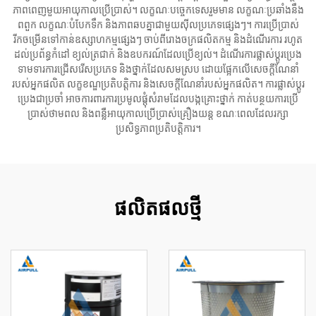
ភាពពេញមួយអាយុកាលប្រើប្រាស់។ លក្ខណៈបច្ចេកទេសរួមមាន លក្ខណៈប្រឆាំងនឹង
ពពួក លក្ខណៈបំបែកទឹក និងភាពឆបគ្នាជាមួយស៊ីលប្រភេទផ្សេងៗ។ ការប្រើប្រាស់
រីកចម្រើនទៅកាន់ឧស្សាហកម្មផ្សេងៗ ចាប់ពីរោងចក្រផលិតកម្ម និងដំណើរការ រហូត
ដល់ប្រព័ន្ធកំដៅ ខ្យល់ត្រជាក់ និងឧបករណ៍ដែលប្រើខ្យល់។ ដំណើរការផ្លាស់ប្តូរប្រេង
ទាមទារការជ្រើសរើសប្រភេទ និងថ្នាក់ដែលសមស្រប ដោយផ្អែកលើសេចក្តីណែនាំ
របស់អ្នកផលិត លក្ខខណ្ឌប្រតិបត្តិការ និងសេចក្តីណែនាំរបស់អ្នកផលិត។ ការផ្លាស់ប្តូរ
ប្រេងជាប្រចាំ អាចការពារការប្រមូលផ្តុំសំរាមដែលបង្កគ្រោះថ្នាក់ កាត់បន្ថយការប្រើ
ប្រាស់ថាមពល និងពន្លឺអាយុកាលប្រើប្រាស់គ្រឿងយន្ត ខណៈពេលដែលរក្សា
ប្រសិទ្ធភាពប្រតិបត្តិការ។
ផលិតផលថ្មី