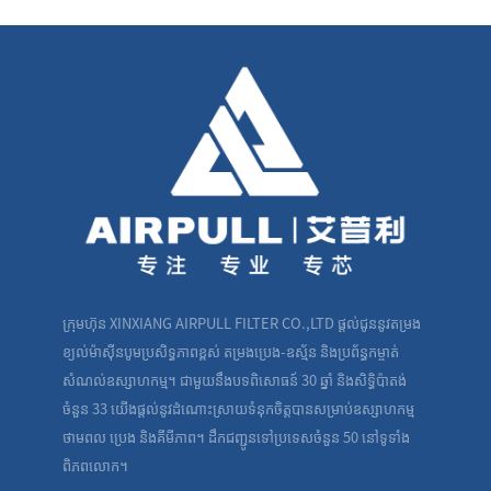
ក្រុមហ៊ុន XINXIANG AIRPULL FILTER CO.,LTD ផ្តល់ជូននូវតម្រង
ខ្យល់ម៉ាស៊ីនបូមប្រសិទ្ធភាពខ្ពស់ តម្រងប្រេង-ឧស្ម័ន និងប្រព័ន្ធកម្ចាត់
សំណល់ឧស្សាហកម្ម។ ជាមួយនឹងបទពិសោធន៍ 30 ឆ្នាំ និងសិទ្ធិប៉ាតង់
ចំនួន 33 យើងផ្តល់នូវដំណោះស្រាយទំនុកចិត្តបានសម្រាប់ឧស្សាហកម្ម
ថាមពល ប្រេង និងគីមីភាព។ ដឹកជញ្ជូនទៅប្រទេសចំនួន 50 នៅទូទាំង
ពិភពលោក។