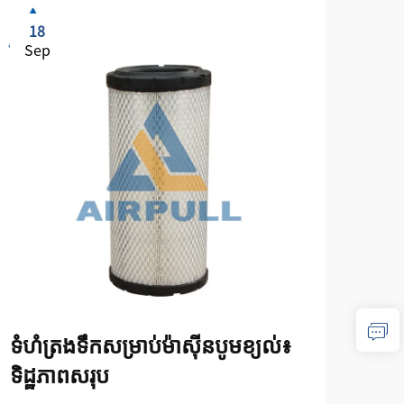
18
1
Sep
Se
ទំហំត្រងទឹកសម្រាប់ម៉ាស៊ីនបូមខ្យល់៖
បញ្
ទិដ្ឋភាពសរុប
និង