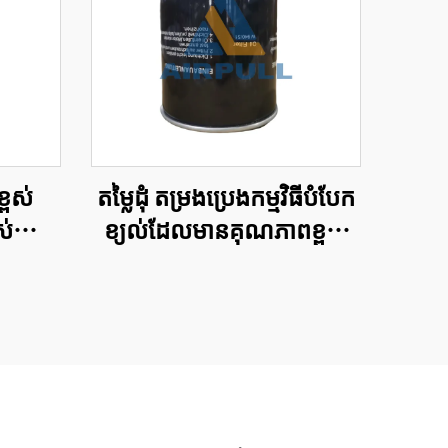
្ពស់
តម្លៃដុំ តម្រងប្រេងកម្មវិធីបំបែក
់ស្រីវ
ខ្យល់ដែលមានគុណភាពខ្ពស់
រេង
និងប្រសិទ្ធភាពខ្ពស់ ធាតុតម្រង
ប្រេងកម្មវិធីបំបែកខ្យល់
W13145