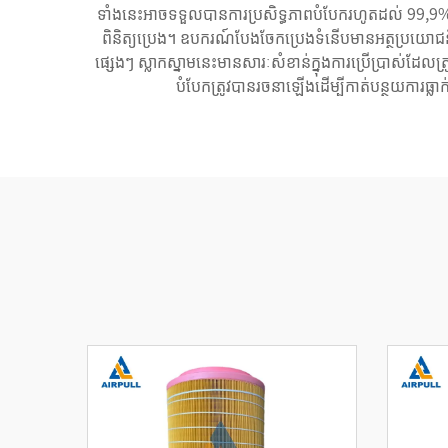
ទាំងនេះអាចទទួលបានការប្រសិទ្ធភាពបំបែករហូតដល់ 99,9%. កា
ពិនិត្យប្រេង។ ឧបករណ៍បែងចែកប្រេងទំនើបមានអត្ថប្រយោជន៍ពីអ
ផ្សេងៗ ស្លាកស្នាមនេះមានសារៈសំខាន់ក្នុងការប្រើប្រាស់ដែលត្រូ
បំបែកត្រូវបានរចនាឡើងដើម្បីកាត់បន្ថយការធ្ល