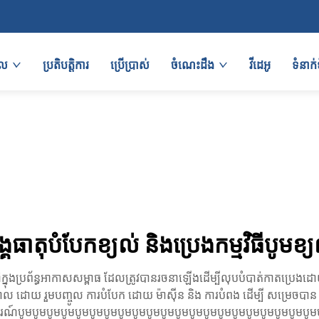
ផល
ប្រតិបត្តិការ
ប្រើប្រាស់
ចំណេះដឹង
វីដេអូ
ទំនាក
្គធាតុបំបែកខ្យល់ និងប្រេងកម្មវិធីបូមខ្
ុងប្រព័ន្ធអាកាសសម្ពាធ ដែលត្រូវបានរចនាឡើងដើម្បីលុបបំបាត់កាតប្រេងដោយ
ាល ដោយ រួមបញ្ចូល ការបំបែក ដោយ ម៉ាស៊ីន និង ការបំពង ដើម្បី សម្រេចបាន
ូមបូមបូមបូមបូមបូមបូមបូមបូមបូមបូមបូមបូមបូមបូមបូមបូមបូមបូមបូមបូមបូម