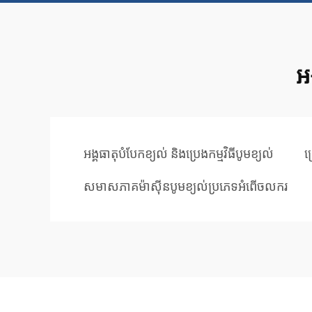
អង
អង្គធាតុបំបែកខ្យល់ និងប្រេងកម្មវិធីបូមខ្យល់
គ
សមាសភាគម៉ាស៊ីនបូមខ្យល់ប្រភេទអំពើចលករ