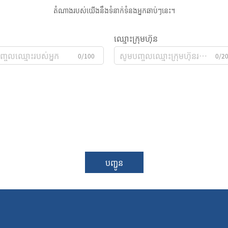
តំណាងរបស់យើងនឹងទំនាក់ទំនងអ្នកឆាប់ៗនេះ។
ឈ្មោះក្រុមហ៊ុន
0/100
0/2
បញ្ជូន