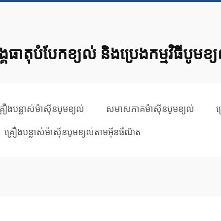
្គធាតុបំបែកខ្យល់ និងប្រេងកម្មវិធីបូមខ្
្រឿងបន្លាស់ម៉ាស៊ីនបូមខ្យល់
សមាសភាគម៉ាស៊ីនបូមខ្យល់
គ
គ្រឿងបន្លាស់ម៉ាស៊ីនបូមខ្យល់តាមអ៊ីនធឺណិត