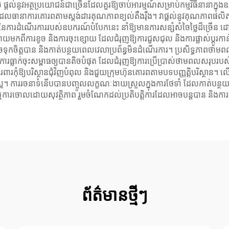
់ ផ្តល់នូវអត្ថប្រយោជន៍ជាច្រើនដែលគួរឱ្យចាប់អារម្មណ៍សម្រាប់កម្មវិធីនានាក្នុ
ង ដែលធានាការគោរពតាមស្តង់ដារគុណភាពខ្យល់តឹងរ៉ឹង។ វាផ្តល់នូវគុណភាពផល
ាពនៃការដំណើរការរបស់ឧបករណ៍បំបែកនេះ នាំឱ្យមានការសន្សំសំចៃថ្លៃដ៏ច្រើន ដ
្រោយមកពីការខូច និងការចុះខ្សោយ ដែលជំរុញឱ្យការជួសជុល និងការផ្លាស់ប្តូរក
អាចទុកចិត្តបាន និងកាត់បន្ថយពេលវេលាប្រព័ន្ធមិនដំណើរការ។ ប្រសិទ្ធភាព
ធ្លាក់ចុះសម្ពាធឲ្យបានតិចបំផុត ដែលជំរុញឱ្យការប្រើប្រាស់ថាមពលសរុបរបស់ប្
ការពារកុំឱ្យបរិស្ថានជុំវិញបំពុល និងជួយក្រុមហ៊ុនគោរពតាមបទបញ្ញត្តិបរ
ដ៏ល្អ។ ការរចនាទំនើបបានបញ្ចូលលក្ខណៈងាយស្រួលក្នុងការថែទាំ ដែលកាត់បន្ថយ
ញ ឬការចោលដោយសុវត្ថិភាព រួមចំណែកដល់ប្រតិបត្តិការដែលអាចបន្តបាន និងកា
ព័ត៌មានថ្មីៗ