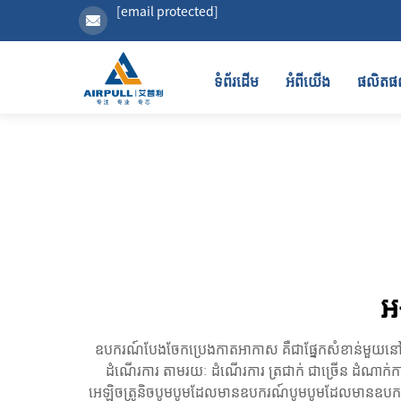
[email protected]
ទំព័រដើម
អំពីយើង
ផលិត
អង
ឧបករណ៍បែងចែកប្រេងកាតអាកាស គឺជាផ្នែកសំខាន់មួយនៅក្ន
ដំណើរការ តាមរយៈ ដំណើរការ ត្រជាក់ ជាច្រើន ដំណាក់ក
អេឡិចត្រូនិចបូមបូមដែលមានឧបករណ៍បូមបូមដែលមានឧបករណ៍ប