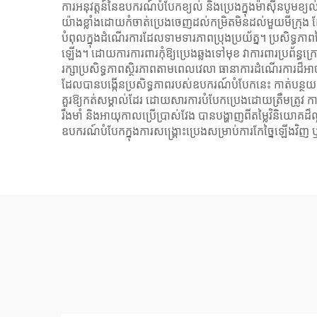
ការអនុវត្តន៍នៃឧបករណ៍បំបែកខ្យល់ និងប្រេងក្នុងម៉ាស៊ីនបូមខ្យល
យ៉ាងខ្លាំងដោយកំចាត់ប្រេងចេញដល់កម្រិតមិនដល់មួយមីក្រុ
បំពុលក្នុងដំណើរការដែលទាមទារភាពប្រុងប្រយ័ត្ន។ ប្រសិទ្ធភ
ឡើង។ ដោយការការពារកុំឱ្យប្រេងឆ្លងទៅមុខ វាការពារប្រព័ន្ធក
រក្សាប្រសិទ្ធភាពស្ថិរភាពតាមពេលវេលា ធានាការដំណើរការដ៏
ដែលបានបង្កើនប្រសិទ្ធភាពរបស់ឧបករណ៍បំបែកនេះ កាត់បន្ថយការ
គួរឱ្យកត់សម្គាល់ដែរ ដោយសារការបំបែកប្រេងដោយត្រឹមត្រូវ 
រឹងមាំ និងអាយុកាលប្រើប្រាស់វែង បានបង្ហាញពីតម្លៃវិនិយោគ
ឧបករណ៍បំបែកក្នុងការសង្គ្រោះប្រេងសម្រាប់ការកែច្នៃឡើងវិ