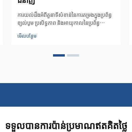
ការយល់ដឹងអំពីតួនាទីសំខាន់នៃការតម្រងក្នុងប្រព័ន្ធ
ខ្យល់បូម ប្រសិទ្ធភាព និងអាយុកាលនៃប្រព័ន្ធ
ខ្យល់បូមណាមួយ អាស្រ័យយ៉ាងខ្លាំងលើការតម្រង
មើលបន្ថែម
ដែលត្រឹមត្រូវ។ តម្រងម៉ាស៊ីនបូមខ្យល់ដែលធ្វើជាអ្នក
ថែរក្សាប្រព័ន្ធខ្យល់បូមសរុបរបស់អ្នក...
ទទួលបានការប៉ាន់ប្រមាណឥតគិតថ្លៃ