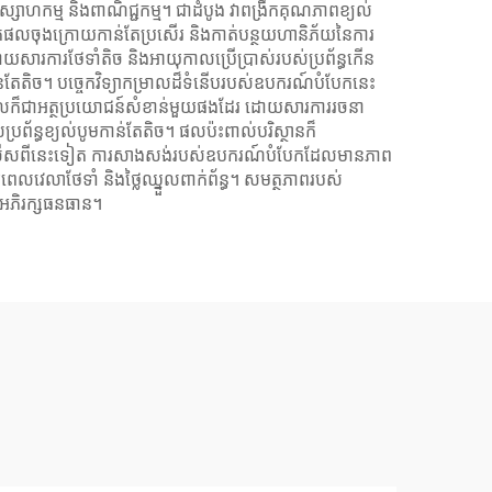
ងឧស្សាហកម្ម និងពាណិជ្ជកម្ម។ ជាដំបូង វាពង្រឹកគុណភាពខ្យល់
ិតផលចុងក្រោយកាន់តែប្រសើរ និងកាត់បន្ថយហានិភ័យនៃការ
ោយសារការថែទាំតិច និងអាយុកាលប្រើប្រាស់របស់ប្រព័ន្ធកើន
ាន់តែតិច។ បច្ចេកវិទ្យាកម្រាលដ៏ទំនើបរបស់ឧបករណ៍បំបែកនេះ
ថាមពលក៏ជាអត្ថប្រយោជន៍សំខាន់មួយផងដែរ ដោយសារការរចនា
រព័ន្ធខ្យល់បូមកាន់តែតិច។ ផលប៉ះពាល់បរិស្ថានក៏
ិស្ថាន។ លើសពីនេះទៀត ការសាងសង់របស់ឧបករណ៍បំបែកដែលមានភាព
ពេលវេលាថែទាំ និងថ្លៃឈ្នួលពាក់ព័ន្ធ។ សមត្ថភាពរបស់
រអភិរក្សធនធាន។