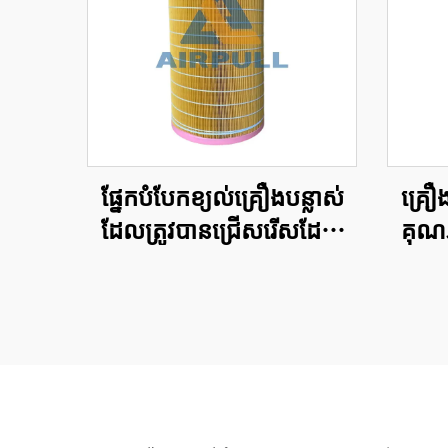
ផ្នែកបំបែកខ្យល់គ្រឿងបន្លាស់
គ្រឿង
ដែលត្រូវបានជ្រើសរើសដែល
គុណភ
អាចប្រើបានសម្រាប់ម៉ូឌែល
ម៉ូដ
បំបែកខ្យល់ធាតុតម្រាមខ្យល់
សម្រា
ធាតុតម្រាមខ្យល់ 89288971