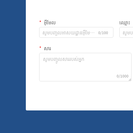
អ៊ីមែល
ឈ្មោះ
0/100
សារ
0/1000