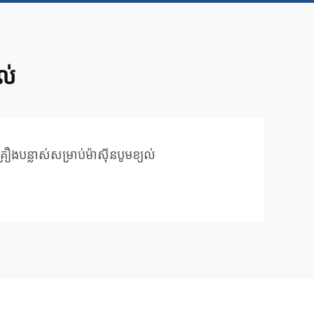
យល់
្រឿងបន្លាស់សម្រាប់ម៉ាស៊ីនបូមខ្យល់