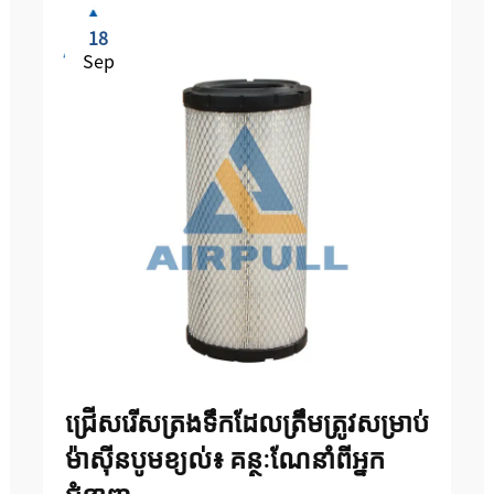
18
Sep
ជ្រើសរើសត្រងទឹកដែលត្រឹមត្រូវសម្រាប់
ម៉ាស៊ីនបូមខ្យល់៖ គន្ថៈណែនាំពីអ្នក
ជំនាញ