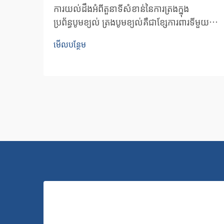
ការយល់ដឹងអំពីតួនាទីសំខាន់នៃការត្រងក្នុង
ប្រព័ន្ធបូមខ្យល់ ត្រង​បូម​ខ្យល់​គឺ​ជា​ខ្សែ​ការពារ​ទី​មួយ​
ក្នុង​ការ​រក្សាគុណភាព និង​ប្រសិទ្ធភាព​នៃ​ប្រព័ន្ធ​ខ្យល់​
មើលបន្ថែម
បូម។ ធាតុ​ចាំបាច់​ទាំង​នេះ​ការពារ​ទាំង​បូម​ខ្យល់ និង...