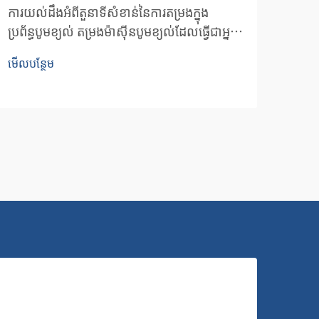
ការយល់ដឹងអំពីតួនាទីសំខាន់នៃការតម្រងក្នុង
គន្ថី
ប្រព័ន្ធបូមខ្យល់ តម្រងម៉ាស៊ីនបូមខ្យល់ដែលធ្វើជាអ្នក
តម្រង
ថែរក្សាសំខាន់សម្រាប់ប្រព័ន្ធខ្យល់បូមរបស់អ្នក ដោយ
ប្រសិ
មើលបន្ថែម
មើលបន
ការពារទាំងឧបករណ៍ និងផលិតផលចុងក្រោយរបស់
ធាតុផ
អ្នកពីការបំពុល។ ធាតុផ្សំសំខាន់ៗទាំងនេះ...
ដោយក