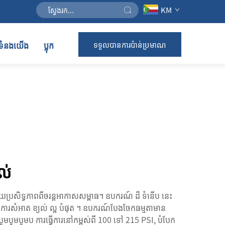
KM
់ទំនងយើង
ប្លុក
ទទួលបានការប៉ាន់ប្រមាណ
យល់
ប្រសិទ្ធភាពពីចរន្តអាកាសសម្ពាធ។ ឧបករណ៍ ដ៏ ទំនើប នេះ
 ការសំអាត ខ្យល់ ល្អ បំផុត ។ ឧបករណ៍បែងចែកធម្មតាមាន
បូមបូមប ការធ្វើការនៅកម្ពស់ពី 100 ទៅ 215 PSI, បំបែក