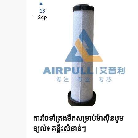
18
Sep
ការថែទាំត្រងទឹកសម្រាប់ម៉ាស៊ីនបូម
ខ្យល់៖ គន្លឹះសំខាន់ៗ