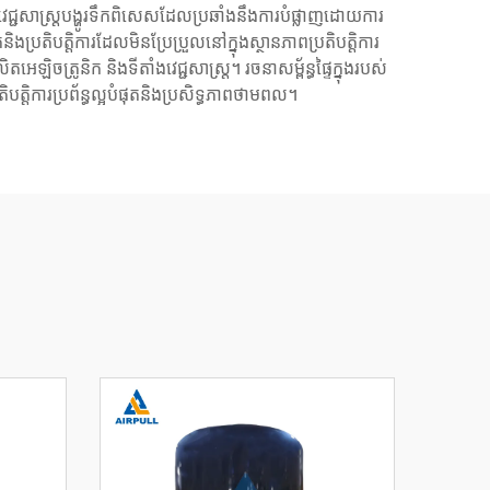
េជ្ជសាស្ត្របង្ហូរទឹកពិសេសដែលប្រឆាំងនឹងការបំផ្លាញដោយការ
្រតិបត្តិការដែលមិនប្រែប្រួលនៅក្នុងស្ថានភាពប្រតិបត្តិការ
ឡិចត្រូនិក និងទីតាំងវេជ្ជសាស្ត្រ។ រចនាសម្ព័ន្ធផ្ទៃក្នុងរបស់
្តិការប្រព័ន្ធល្អបំផុតនិងប្រសិទ្ធភាពថាមពល។