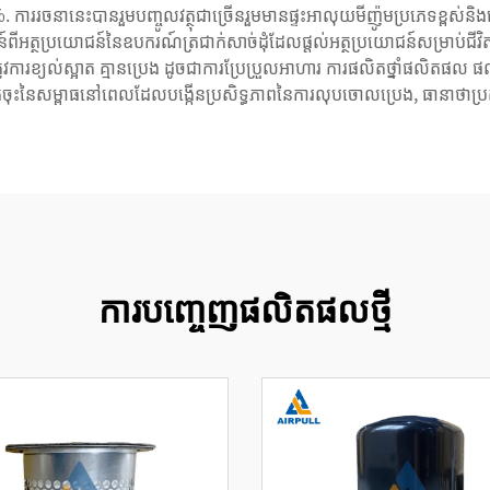
ររចនានេះបានរួមបញ្ចូលវត្ថុជាច្រើនរួមមានផ្ទះអាលុយមីញ៉ូមប្រភេទខ្ពស់និងវ
ត្ថប្រយោជន៍នៃឧបករណ៍ត្រជាក់សាច់ដុំដែលផ្តល់អត្ថប្រយោជន៍សម្រាប់ជីវិតនិងប
វការខ្យល់ស្អាត គ្មានប្រេង ដូចជាការប្រែប្រួលអាហារ ការផលិតថ្នាំផលិតផល ផលិតអេ
ាក់ចុះនៃសម្ពាធនៅពេលដែលបង្កើនប្រសិទ្ធភាពនៃការលុបចោលប្រេង, ធានាថាប្រតិបត
ការបញ្ចេញផលិតផលថ្មី