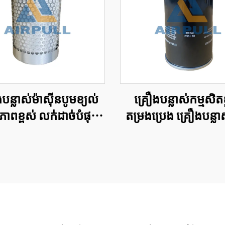
បន្លាស់ម៉ាស៊ីនបូមខ្យល់
គ្រឿងបន្លាស់កម្មសិតខ
ាពខ្ពស់ លក់ដាច់បំផុត
តម្រងប្រេង គ្រឿងបន្លាស
ែល 24350332 សមស្រប
តម្រងប្រេង សំអាតប្
ប់ធាតុតម្រងប្រេងបំបែក
WD950
របស់ម៉ាកអន្តរជាតិ