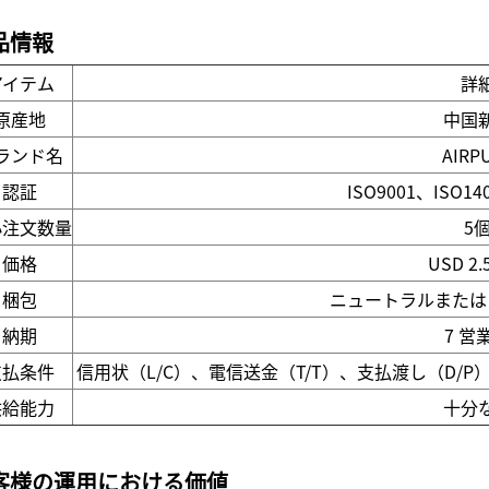
品情報
アイテム
詳
原産地
中国
ランド名
AIRP
認証
ISO9001、ISO14
小注文数量
5
価格
USD 2
梱包
ニュートラルまたは
納期
7 営
支払条件
信用状（L/C）、電信送金（T/T）、支払渡し（D/
供給能力
十分
客様の運用における価値