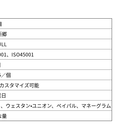
細
新郷
ULL
001、ISO45001
個
.5／個
カスタマイズ可能
業日
P）、ウェスタン・ユニオン、ペイパル、マネーグラム
な量