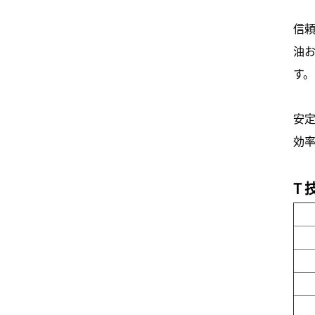
信
油
す。
安
効
T