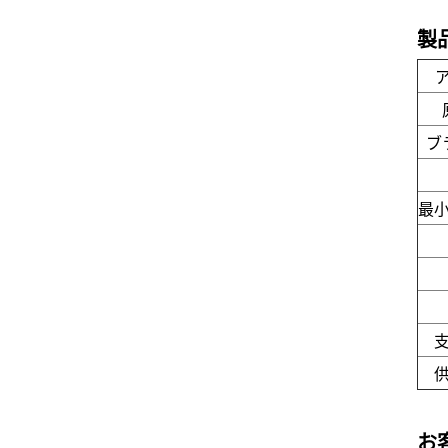
製
ブ
最
お