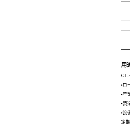
用
C1
・ロ
・産
・製
・設
定