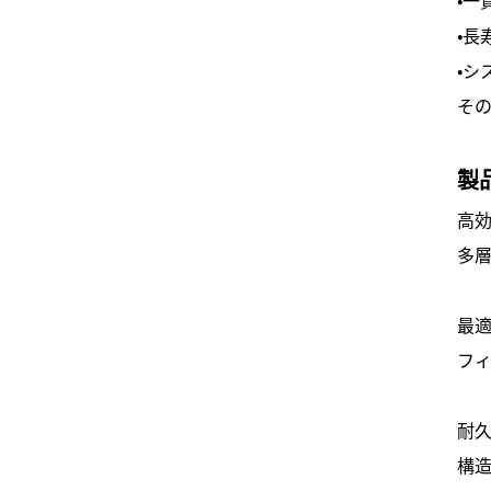
・長
・シ
そ
製
高
多
最
フ
耐
構