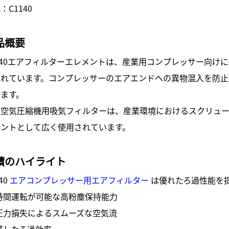
：C1140
品概要
140エアフィルターエレメントは、産業用コンプレッサー向け
されています。コンプレッサーのエアエンドへの異物混入を防止
せます。
の空気圧縮機用吸気フィルターは、産業環境におけるスクリュ
メントとして広く使用されています。
績のハイライト
40
エアコンプレッサー用エアフィルター
は優れたろ過性能を
時間運転が可能な高粉塵保持能力
圧力損失によるスムーズな空気流
貫したろ過効率