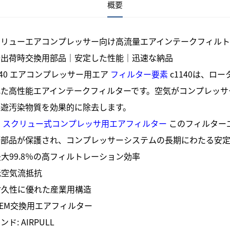
概要
クリューエアコンプレッサー向け高流量エアインテークフィル
場出荷時交換用部品｜安定した性能｜迅速な納品
140 エアコンプレッサー用エア
フィルター要素
c1140は、
れた高性能エアインテークフィルターです。空気がコンプレッサ
浮遊汚染物質を効果的に除去します。
の
スクリュー式コンプレッサ用エアフィルター
このフィルター
部部品が保護され、コンプレッサーシステムの長期にわたる安定
最大99.8％の高フィルトレーション効率
低空気流抵抗
耐久性に優れた産業用構造
OEM交換用エアフィルター
ンド: AIRPULL