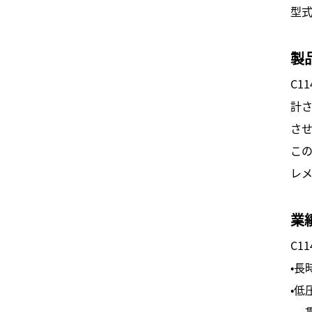
型式
製
C1
計
さ
こ
レ
業
C11
・長
・低
・一