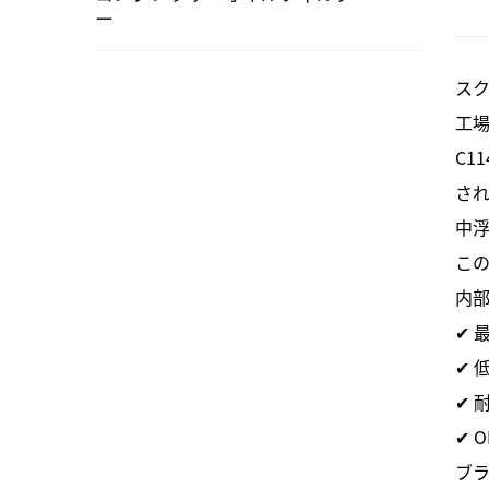
ー
ス
工
C1
さ
中
こ
内
✔ 
✔ 
✔ 
✔ 
ブラ