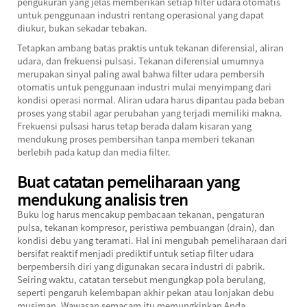
pengukuran yang jelas memberikan setiap filter udara otomatis
untuk penggunaan industri rentang operasional yang dapat
diukur, bukan sekadar tebakan.
Tetapkan ambang batas praktis untuk tekanan diferensial, aliran
udara, dan frekuensi pulsasi. Tekanan diferensial umumnya
merupakan sinyal paling awal bahwa filter udara pembersih
otomatis untuk penggunaan industri mulai menyimpang dari
kondisi operasi normal. Aliran udara harus dipantau pada beban
proses yang stabil agar perubahan yang terjadi memiliki makna.
Frekuensi pulsasi harus tetap berada dalam kisaran yang
mendukung proses pembersihan tanpa memberi tekanan
berlebih pada katup dan media filter.
Buat catatan pemeliharaan yang
mendukung analisis tren
Buku log harus mencakup pembacaan tekanan, pengaturan
pulsa, tekanan kompresor, peristiwa pembuangan (drain), dan
kondisi debu yang teramati. Hal ini mengubah pemeliharaan dari
bersifat reaktif menjadi prediktif untuk setiap filter udara
berpembersih diri yang digunakan secara industri di pabrik.
Seiring waktu, catatan tersebut mengungkap pola berulang,
seperti pengaruh kelembapan akhir pekan atau lonjakan debu
musiman. Wawasan semacam itu memungkinkan Anda