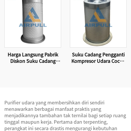
yang Memenuhi Standar
Internasional
Sertifikasi Internasional
Harga Langsung Pabrik
Suku Cadang Pengganti
Diskon Suku Cadang
Kompresor Udara Cocok
Kompresor Udara Elemen
untuk mengganti elemen
Filter Elemen Separator
filter kompresor dan
Minyak-Udara
pemisah udara-minyak
4930253131
DB2138
Purifier udara yang membersihkan diri sendiri
menawarkan berbagai manfaat praktis yang
menjadikannya tambahan tak ternilai bagi setiap ruang
tinggal maupun kerja. Pertama dan terpenting,
perangkat ini secara drastis mengurangi kebutuhan