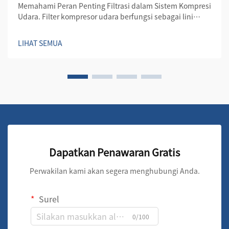
Memahami Peran Penting Filtrasi dalam Sistem Kompresi
Udara. Filter kompresor udara berfungsi sebagai lini
pertahanan pertama dalam menjaga kualitas dan
efisiensi sistem udara terkompresi. Komponen penting
LIHAT SEMUA
ini melindungi baik kompresor maupun sistem dari
kontaminan yang dapat mengganggu kinerja.
Dapatkan Penawaran Gratis
Perwakilan kami akan segera menghubungi Anda.
Surel
0/100