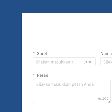
Surel
Nama
0/100
Pesan
0/1000