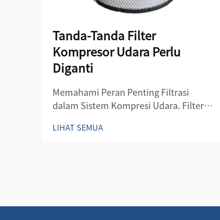
Tanda-Tanda Filter
Kompresor Udara Perlu
Diganti
Memahami Peran Penting Filtrasi
dalam Sistem Kompresi Udara. Filter
kompresor udara berfungsi sebagai lini
LIHAT SEMUA
pertahanan pertama dalam menjaga
kualitas dan efisiensi sistem udara
terkompresi. Komponen penting ini
melindungi baik kompresor maupun
sistem dari kontaminan yang dapat
mengganggu kinerja.