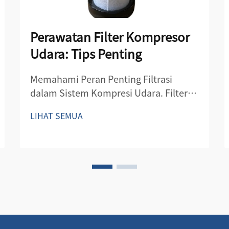
Perawatan Filter Kompresor
Udara: Tips Penting
Memahami Peran Penting Filtrasi
dalam Sistem Kompresi Udara. Filter
kompresor udara berfungsi sebagai lini
LIHAT SEMUA
pertahanan pertama dalam menjaga
kualitas dan efisiensi sistem udara
terkompresi. Komponen penting ini
melindungi baik kompresor maupun
sistem dari kontaminan yang dapat
mengganggu kinerja.