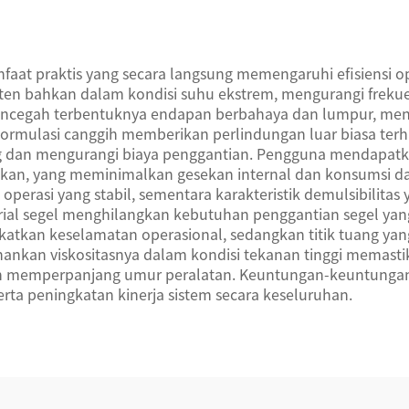
menuhi Standar
fikasi Internasional
at praktis yang secara langsung memengaruhi efisiensi ope
sten bahkan dalam kondisi suhu ekstrem, mengurangi frekue
 mencegah terbentuknya endapan berbahaya dan lumpur, men
rmulasi canggih memberikan perlindungan luar biasa terhad
n mengurangi biaya penggantian. Pengguna mendapatkan m
malkan, yang meminimalkan gesekan internal dan konsumsi da
erasi yang stabil, sementara karakteristik demulsibilitas y
rial segel menghilangkan kebutuhan penggantian segel yan
ingkatkan keselamatan operasional, sedangkan titik tuang y
nkan viskositasnya dalam kondisi tekanan tinggi memastik
n memperpanjang umur peralatan. Keuntungan-keuntungan i
erta peningkatan kinerja sistem secara keseluruhan.