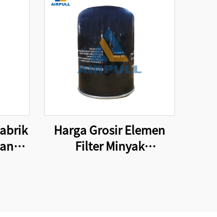
abrik
Harga Grosir Elemen
dang
Filter Minyak
ra
Kompresor Berkualitas
emen
Tinggi dan Efisien
ak-
W13145
131