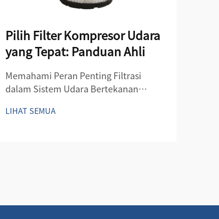
Pilih Filter Kompresor Udara
Ma
yang Tepat: Panduan Ahli
Ko
Ter
Memahami Peran Penting Filtrasi
dalam Sistem Udara Bertekanan
Pan
Efisiensi dan umur panjang sistem
Sist
LIHAT SEMUA
udara bertekanan sangat bergantung
uda
LIH
pada filtrasi yang tepat. Filter
dala
kompresor udara berfungsi sebagai
panj
penjaga seluruh jaringan udara
Anda
bertekanan Anda...
per
kon