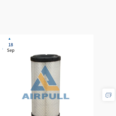
18
1
Sep
Se