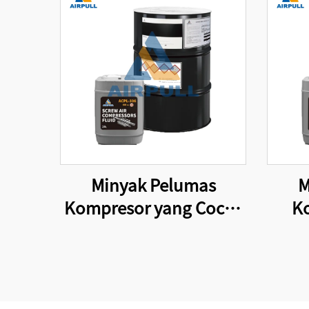
Minyak Pelumas
M
Kompresor yang Cocok
K
untuk Peralatan Asli
Be
Jenis Sekrup Minyak
Co
Pelumas Kompresor
Mi
U