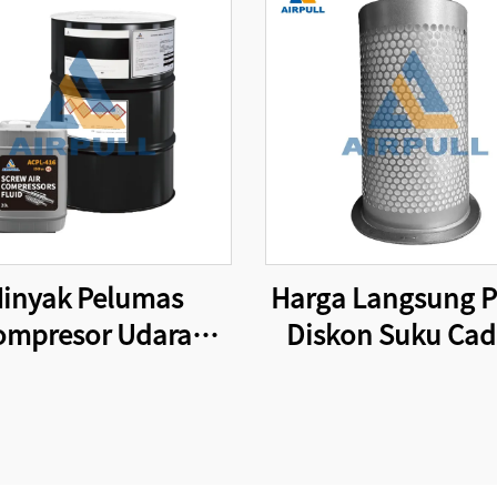
inyak Pelumas
Harga Langsung P
ompresor Udara
Diskon Suku Ca
rkualitas Tinggi
Kompresor Uda
cok untuk Filter
Elemen Filter El
nyak Kompresor
Separator Miny
dara Asli yang
Udara 4930253