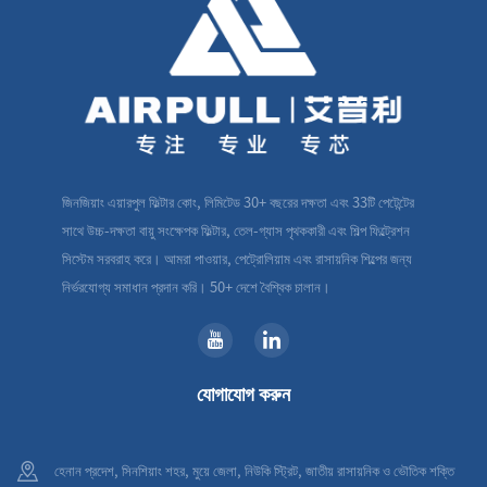
জিনজিয়াং এয়ারপুল ফিল্টার কোং, লিমিটেড 30+ বছরের দক্ষতা এবং 33টি পেটেন্টের
সাথে উচ্চ-দক্ষতা বায়ু সংক্ষেপক ফিল্টার, তেল-গ্যাস পৃথককারী এবং শিল্প ফিল্ট্রেশন
সিস্টেম সরবরাহ করে। আমরা পাওয়ার, পেট্রোলিয়াম এবং রাসায়নিক শিল্পের জন্য
নির্ভরযোগ্য সমাধান প্রদান করি। 50+ দেশে বৈশ্বিক চালান।
যোগাযোগ করুন
হেনান প্রদেশ, সিনশিয়াং শহর, মুয়ে জেলা, নিউকি স্ট্রিট, জাতীয় রাসায়নিক ও ভৌতিক শক্তি