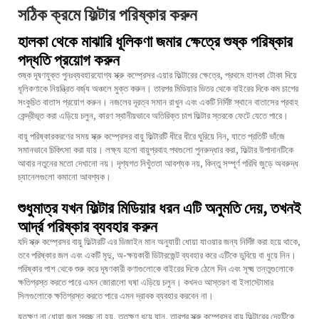
সঠিক ক্রমে ফিল্টার পরিষ্কার করুন
হালকা থেকে মাঝারি ধূলিকণা জমার ক্ষেত্রে শুষ্ক পরিষ্কার
পদ্ধতি প্রয়োগ করুন
শুষ্ক দূষণযুক্ত পুনঃব্যবহারযোগ্য স্ক্রু কম্প্রেসর এয়ার ফিল্টারের ক্ষেত্রে, প্রথমে হালকা টোকা দিয়ে
ধূলিকণাকে নিয়ন্ত্রিত বর্জ্য অঞ্চলে মুক্ত করুন। তারপর মিডিয়ার ভিতর থেকে বাইরের দিকে কম চাপের
সংকুচিত বাতাস প্রয়োগ করুন। নজলের দূরত্ব সমান রাখুন এবং একটি নির্দিষ্ট স্থানে বাতাসের প্রবাহ
কেন্দ্রীভূত করা এড়িয়ে চলুন, কারণ স্থানীয়ভাবে অতিরিক্ত চাপ ফিল্টার স্তরকে ফেটে যেতে পারে।
বায়ু পরিষ্কারকরণের সময় স্ক্রু কম্প্রেসর বায়ু ফিল্টারটি ধীরে ধীরে ঘুরিয়ে নিন, যাতে প্রতিটি ভাঁজে
সমানভাবে চিকিৎসা করা যায়। লক্ষ্য হলো বায়ুপ্রবাহ পথগুলো পুনরুদ্ধার করা, ফিল্টার উপাদানটিকে
আবার নতুনের মতো দেখানো নয়। দৃশ্যগত নিখুঁততা আবশ্যক নয়, কিন্তু সম্পূর্ণ পরিধি জুড়ে অবরুদ্ধ
চ্যানেলগুলো কমানো আবশ্যক।
শুধুমাত্র যখন ফিল্টার মিডিয়ার ধরন এটি অনুমতি দেয়, তখনই
আর্দ্র পরিষ্কার ব্যবহার করুন
যদি স্ক্রু কম্প্রেসর বায়ু ফিল্টারটি এর ডিজাইন মান অনুযায়ী ধোয়া যাওয়ার জন্য নির্দিষ্ট করা হয়ে থাকে,
তবে পরিষ্কার জল এবং একটি মৃদু, অ-ক্ষয়কারী ডিটারজেন্ট ব্যবহার করে এটিকে ডুবিয়ে বা ধুয়ে নিন।
পরিষ্কার পাশ থেকে শুরু করে দূষণকারী কণাগুলোকে বাইরের দিকে ঠেলে দিন এবং সূক্ষ্ম তন্তুগুলোকে
ক্ষতিগ্রস্ত করতে পারে এমন জোরালো ঘষা এড়িয়ে চলুন। কখনও আস্তরণ বা ইলাস্টোমার
সিলগুলোকে ক্ষতিগ্রস্ত করতে পারে এমন দ্রাবক ব্যবহার করবেন না।
যতক্ষণ না ধোয়া জল স্বচ্ছ না হয়, ততক্ষণ ধুয়ে যান, তারপর স্ক্রু কম্প্রেসর বায়ু ফিল্টারের দেহটিকে