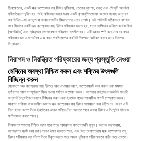
শিল্পক্ষেত্রে, একটি স্ক্রু কম্প্রেসর বায়ু ফিল্টার ধূলিকণা, তেলের কুয়াশা, তন্তু এবং মৌসুমি আর্দ্রতা
পরিবর্তনের সম্মুখীন হয়, তাই পরিষ্কার করার জন্য একটি পুনরাবৃত্তিযোগ্য কাজের প্রবাহ অনুসরণ
করা উচিত—যা অদ্ভুত বা অপ্রয়োজনীয় সিদ্ধান্তের চেয়ে শ্রেষ্ঠ। এই গাইডটি সঠিকভাবে ব্যাখ্যা
করে কীভাবে একটি স্ক্রু কম্প্রেসর বায়ু ফিল্টার পরিষ্কার করতে হয়, যাতে মেশিনের অবিরত কার্যকারিতা
(আপটাইম) এবং পূর্বানুমেয় রক্ষণাবেক্ষণ পরিকল্পনা সমর্থিত হয়। এটি আরও স্পষ্ট করে দেয় যে কখন
পরিষ্কার করা এখনও বৈধ এবং কখন প্রতিস্থাপন করাটাই উৎপাদন অবিরত রাখার জন্য নিরাপদ
সিদ্ধান্ত।
নিরাপদ ও নিয়ন্ত্রিত পরিষ্কারের জন্য প্রস্তুতি নেওয়া
মেশিনের অবস্থা নিশ্চিত করুন এবং শক্তির উৎসগুলি
বিচ্ছিন্ন করুন
যেকোনো স্ক্রু কম্প্রেসর বায়ু ফিল্টারে হাত দেওয়ার আগে, কম্প্রেসরটি বন্ধ করুন এবং সমস্ত
ঘূর্ণায়মান অংশ সম্পূর্ণরূপে স্থির হওয়া পর্যন্ত অপেক্ষা করুন। আপনার সাইটের লকআউট পদ্ধতি
অনুযায়ী বৈদ্যুতিক সরবরাহ বিচ্ছিন্ন করুন এবং ইনটেক পথের প্রাসঙ্গিক পাশটি চাপমুক্ত করুন।
সাকশন সক্রিয় থাকাকালীন কখনও স্ক্রু কম্প্রেসর বায়ু ফিল্টার অপসারণ করা উচিত নয়, কারণ এটি
ঢিলে হওয়া কণাগুলিকে ইনটেকের আরও গভীরে টেনে আনতে পারে অথবা ফিল্টার এলিমেন্টের গঠনকে
ক্ষতিগ্রস্ত করতে পারে।
নিরাপদ তাপমাত্রা নিশ্চিত করার পরে মাত্র অ্যাক্সেস প্যানেলগুলি খুলুন। অনেক কারখানায়,
কম্প্রেসার ঘরটি বন্ধ করার পরেও উষ্ণ থাকতে পারে, এবং উচ্চ তাপমাত্রায় স্ক্রু কম্প্রেসার বায়ু
ফিল্টার পরিষ্কার করা সীলগুলিকে বিকৃত করতে পারে অথবা ধূলিকণা পরিচালনাকে কঠিন করে তোলে।