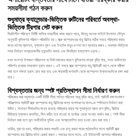
সময়সীমা গঠন করুন
শুধুমাত্র ক্যালেন্ডার-ভিত্তিক রুটিনের পরিবর্তে অবস্থা-
ভিত্তিক ট্রিগার সেট করুন
স্থিতিশীল পরিবেশে নির্দিষ্ট মাসিক সময়সীমা কাজ করতে পারে, কিন্তু অনেক সাইটে উৎপাদন মৌসুম
অনুযায়ী ধূলিকণার পরিমাণ পরিবর্তিত হয়। স্ক্রু কম্প্রেসরের বায়ু ফিল্টার সঠিক সময়ে পরিষ্কার করার
জন্য চাপের প্রবণতা, দৃশ্যমান দূষণ এবং ইনটেক বায়ুর গুণগত মান ব্যবহার করুন। অবস্থা-ভিত্তিক
সময় নির্ধারণ অপ্রয়োজনীয় হ্যান্ডলিং কমায় এবং বিলম্বিত হস্তক্ষেপ এড়ায়।
যখন সংলগ্ন উপকরণ পরিচালনা বা নির্মাণকাজের কারণে ধূলিকণার মাত্রা বৃদ্ধি পায়, তখন অবিলম্বে
পরিদর্শন চক্রের সময়কাল হ্রাস করুন। এই সময়ে স্ক্রু কম্প্রেসর বায়ু ফিল্টারটি আগে থেকে পরীক্ষা
করা হলে দক্ষতা হ্রাস রোধ করা যায় এবং ক্ষয়কারী কণাগুলি থেকে কম্প্রেশন উপাদানগুলিকে রক্ষা করা
যায়।
বিশ্বস্ততার জন্য স্পষ্ট প্রতিস্থাপন সীমা নির্ধারণ করুন
পরিষ্কার করা শুধুমাত্র একটি নির্দিষ্ট সীমা পর্যন্ত পরিষেবা আয়ু বৃদ্ধি করে, তাই প্রতিটি রক্ষণাবেক্ষণ
পরিকল্পনায় প্রতিটি স্ক্রু কম্প্রেসর বায়ু ফিল্টারের জন্য অপসারণের মানদণ্ড স্পষ্টভাবে নির্ধারণ করা
উচিত। সাধারণ সীমাগুলির মধ্যে রয়েছে পরিষ্কার করার পর পুনরাবৃত্ত দ্রুত চাপ বৃদ্ধি, ফিল্টার
মিডিয়ায় দৃশ্যমান ক্লান্তি, সিল কঠিন হয়ে যাওয়া বা সর্বোচ্চ ধোয়া সংখ্যা অর্জন করা। স্পষ্ট সীমা
নির্ধারণ করা হলে ভুল অর্থনৈতিক সুবিধা এবং অপ্রত্যাশিত বন্ধ হওয়া রোধ করা যায়।
তারিখ, দূষণের ধরন, পরিষ্কার করার পদ্ধতি এবং চালু করার পরের পাঠ্যগুলির সাথে প্রতিটি স্ক্রু
কম্প্রেসর বায়ু ফিল্টার ঘটনা রেকর্ড করুন। সময়ের সাথে সাথে, এই ইতিহাসটি আপনার পরিষ্কার