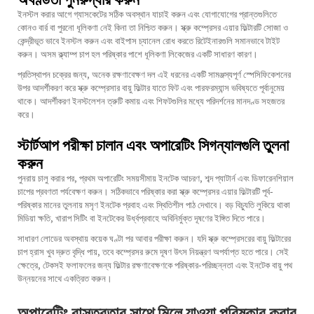
ইনস্টল করার আগে গ্যাসকেটের সঠিক অবস্থান যাচাই করুন এবং যোগাযোগের প্রান্তগুলিতে
কোনও বার্র বা পুরনো ধূলিকণা নেই কিনা তা নিশ্চিত করুন। স্ক্রু কম্প্রেসর এয়ার ফিল্টারটি সোজা ও
কেন্দ্রীভূত ভাবে ইনস্টল করুন এবং বাইপাস চ্যানেল রোধ করতে রিটেইনারগুলি সমানভাবে টাইট
করুন। অসম ক্ল্যাম্প চাপ হল পরিষ্কার পাশে ধূলিকণা লিকেজের একটি সাধারণ কারণ।
প্রতিস্থাপন চক্রের জন্য, অনেক রক্ষণাবেক্ষণ দল এই ধরনের একটি সামঞ্জস্যপূর্ণ স্পেসিফিকেশনের
উপর আদর্শীকরণ করে
স্ক্রু কম্প্রেসার বায়ু ফিল্টার
যাতে ফিট এবং পারফরম্যান্স ভবিষ্যতে পূর্বানুমেয়
থাকে। আদর্শীকরণ ইনস্টলেশন ত্রুটি কমায় এবং শিফটগুলির মধ্যে পরিদর্শনের মানদণ্ড সহজতর
করে।
স্টার্টআপ পরীক্ষা চালান এবং অপারেটিং সিগন্যালগুলি তুলনা
করুন
পুনরায় চালু করার পর, প্রথম অপারেটিং সময়সীমায় ইনটেক আচরণ, শব্দ প্যাটার্ন এবং ডিফারেনশিয়াল
চাপের প্রবণতা পর্যবেক্ষণ করুন। সঠিকভাবে পরিষ্কার করা স্ক্রু কম্প্রেসর এয়ার ফিল্টারটি পূর্ব-
পরিষ্কার মানের তুলনায় মসৃণ ইনটেক প্রবাহ এবং স্থিতিশীল পাঠ দেখাবে। বড় বিচ্যুতি লুকিয়ে থাকা
মিডিয়া ক্ষতি, খারাপ সিটিং বা ইনটেকের উর্ধ্বপ্রবাহে অবিনির্মুক্ত দূষণের ইঙ্গিত দিতে পারে।
সাধারণ লোডের অবস্থায় কয়েক ঘণ্টা পর আবার পরীক্ষা করুন। যদি স্ক্রু কম্প্রেসরের বায়ু ফিল্টারের
চাপ হ্রাস খুব দ্রুত বৃদ্ধি পায়, তবে কম্প্রেসর রুমে দূষণ উৎস নিয়ন্ত্রণ অপর্যাপ্ত হতে পারে। সেই
ক্ষেত্রে, টেকসই ফলাফলের জন্য ফিল্টার রক্ষণাবেক্ষণকে পরিষ্কার-পরিচ্ছন্নতা এবং ইনটেক বায়ু পথ
উন্নয়নের সাথে একত্রিত করুন।
অপারেটিং বাস্তবতার সাথে মিলে যাওয়া পরিষ্কার করার