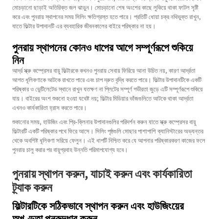
মোচড়ানো ছাড়াই অতিরিক্ত জল ঝাড়ুন। মোচড়ানো শেষ অংশের কাছে লুকিয়ে থাকা ফাটল সৃষ্টি
করে এবং পুনরায় স্থাপনের সময় সিলিং ক্ষতিগ্রস্ত হতে পারে। প্রতিটি ধোয়া চক্র নথিভুক্ত রাখুন,
যাতে ফিল্টার উপাদানটি এর ব্যবহারিক জীবনকালের বাইরে পরিষ্কার না হয়।
পুনরায় স্থাপনের কোনও ধাপের আগে সম্পূর্ণরূপে শুকিয়ে
নিন
আর্দ্র স্ক্রু কম্প্রেসর বায়ু ফিল্টারকে কখনও পুনরায় সেবায় ফিরিয়ে আনা উচিত নয়, কারণ আর্দ্রতা
আগত ধূলিকণাকে আটকে রাখতে পারে এবং চাপ দ্রুত বৃদ্ধি করতে পারে। ফিল্টার উপাদানটিকে একটি
পরিষ্কার ও ভেন্টিলেটেড স্থানে রাখুন যতক্ষণ না প্লিটের সম্পূর্ণ গভীরতা জুড়ে এটি সম্পূর্ণরূপে শুকিয়ে
যায়। বাইরের অংশ শুকনো হওয়া যথেষ্ট নয়; ফিল্টার মিডিয়ার ভাঁজগুলিতে আটকে থাকা আর্দ্রতা
এখনও কার্যকারিতা হ্রাস করতে পারে।
শুকানোর সময়, হাউজিং এবং প্রি-ক্লিনার উপাদানগুলির পরিদর্শন করুন যাতে স্ক্রু কম্প্রেসর বায়ু
ফিল্টারটি একটি পরিষ্কার পথে ফিরে আসে। সিলিং পৃষ্ঠগুলি মোছার পাশাপাশি ক্যানিস্টারের অভ্যন্তর
থেকে অবশিষ্ট ধূলিকণা সরিয়ে ফেলুন। এই ধাপটি নিশ্চিত করে যে আপনার পরিষ্কারকরণ কাজের ফলে
পুনরায় চালু করার পর বায়ুপ্রবাহ উন্নতি পরিমাপযোগ্য হবে।
পুনরায় স্থাপন করুন, যাচাই করুন এবং কার্যকারিতা
ট্র্যাক করুন
ফিল্টারটিকে সঠিকভাবে স্থাপন করুন এবং হাউজিংয়ের
অখণ্ডতা পুনরুদ্ধার করুন