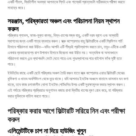
একটি শীতল, স্থিতিশীল অবস্থা আপনাকে প্লিট এবং গাস্কেট প্রান্তগুলি সঠিকভাবে পরীক্ষা করতে
সাহায্য করে।
সরঞ্জাম, পরিষ্কারতা অঞ্চল এবং পরিচালনা নিয়ম স্থাপন
করুন
পরিষ্কার গ্লাভস, ফাজ-মুক্ত কাপড়, নিম্ন-চাপের শুষ্ক বায়ু, একটি নরম ব্রাশ এবং অস্থায়ী
স্থাপনের জন্য একটি পাত্র ব্যবহার করুন। স্ক্রু কম্প্রেসার বায়ু ফিল্টারটিকে একটি প্রিসিশন পার্ট
হিসাবে পরিচালনা করা উচিত—যদিও আপনি এটি শীঘ্রই প্রতিস্থাপন করতে চান, তবুও এটিকে একটি
একবার ব্যবহারযোগ্য রাগ উপাদান হিসাবে বিবেচনা করা উচিত নয়। অত্যধিক বা অসাবধানে
পরিচালনা করলে এন্ড ক্যাপগুলি ফেটে যেতে পারে এবং পুনঃস্থাপনের পরে বাইপাস ফাঁক সৃষ্টি হতে
পারে।
ইউনিটের কাছে একটি ছোট পরিষ্কার অঞ্চল তৈরি করুন যাতে স্ক্রু কম্প্রেসর এয়ার ফিল্টারটি মেঝের
ধূলিকণা ও ধাতব অবশিষ্টাংশ থেকে দূরে থাকে। যদি আপনার ইনটেক অঞ্চলে বাতাসে ভাসমান ঘন কণা
থাকে, তবে কাজ চলাকালীন খোলা ইনটেক পোর্টগুলির উপর একটি সুরক্ষামূলক কভার স্থাপন করুন।
এই পর্যায়ে পরিষ্কার প্রক্রিয়ার অনুশাসন বজায় রাখা দ্বিতীয় ধাপের দূষণ রোধ করে, যা পরিষ্কার
করার সুবিধাকে বাতিল করতে পারে।
পরিষ্কার করার আগে ফিল্টারটি সরিয়ে নিন এবং পরীক্ষা
করুন
এলিমেন্টটিকে চাপ না দিয়ে হাউজিং খুলুন