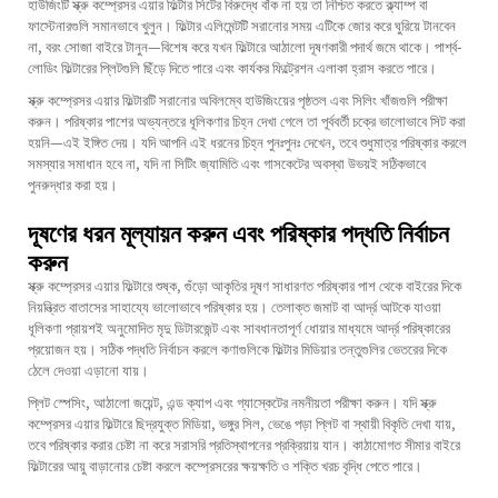
হাউজিংটি স্ক্রু কম্প্রেসর এয়ার ফিল্টার সিটের বিরুদ্ধে বাঁক না হয় তা নিশ্চিত করতে ক্ল্যাম্প বা
ফাস্টেনারগুলি সমানভাবে খুলুন। ফিল্টার এলিমেন্টটি সরানোর সময় এটিকে জোর করে ঘুরিয়ে টানবেন
না, বরং সোজা বাইরে টানুন—বিশেষ করে যখন ফিল্টারে আঠালো দূষণকারী পদার্থ জমে থাকে। পার্শ্ব-
লোডিং ফিল্টারের প্লিটগুলি ছিঁড়ে দিতে পারে এবং কার্যকর ফিল্ট্রেশন এলাকা হ্রাস করতে পারে।
স্ক্রু কম্প্রেসর এয়ার ফিল্টারটি সরানোর অবিলম্বে হাউজিংয়ের পৃষ্ঠতল এবং সিলিং খাঁজগুলি পরীক্ষা
করুন। পরিষ্কার পাশের অভ্যন্তরে ধূলিকণার চিহ্ন দেখা গেলে তা পূর্ববর্তী চক্রে ভালোভাবে সিট করা
হয়নি—এই ইঙ্গিত দেয়। যদি আপনি এই ধরনের চিহ্ন পুনঃপুনঃ দেখেন, তবে শুধুমাত্র পরিষ্কার করলে
সমস্যার সমাধান হবে না, যদি না সিটিং জ্যামিতি এবং গাসকেটের অবস্থা উভয়ই সঠিকভাবে
পুনরুদ্ধার করা হয়।
দূষণের ধরন মূল্যায়ন করুন এবং পরিষ্কার পদ্ধতি নির্বাচন
করুন
স্ক্রু কম্প্রেসর এয়ার ফিল্টারে শুষ্ক, গুঁড়ো আকৃতির দূষণ সাধারণত পরিষ্কার পাশ থেকে বাইরের দিকে
নিয়ন্ত্রিত বাতাসের সাহায্যে ভালোভাবে পরিষ্কার হয়। তেলাক্ত জমাট বা আর্দ্র আটকে যাওয়া
ধূলিকণা প্রায়শই অনুমোদিত মৃদু ডিটারজেন্ট এবং সাবধানতাপূর্ণ ধোয়ার মাধ্যমে আর্দ্র পরিষ্কারের
প্রয়োজন হয়। সঠিক পদ্ধতি নির্বাচন করলে কণাগুলিকে ফিল্টার মিডিয়ার তন্তুগুলির ভেতরের দিকে
ঠেলে দেওয়া এড়ানো যায়।
প্লিট স্পেসিং, আঠালো জয়েন্ট, এন্ড ক্যাপ এবং গ্যাস্কেটের নমনীয়তা পরীক্ষা করুন। যদি স্ক্রু
কম্প্রেসর এয়ার ফিল্টারে ছিদ্রযুক্ত মিডিয়া, ভঙ্গুর সিল, ভেঙে পড়া প্লিট বা স্থায়ী বিকৃতি দেখা যায়,
তবে পরিষ্কার করার চেষ্টা না করে সরাসরি প্রতিস্থাপনের প্রক্রিয়ায় যান। কাঠামোগত সীমার বাইরে
ফিল্টারের আয়ু বাড়ানোর চেষ্টা করলে কম্প্রেসরের ক্ষয়ক্ষতি ও শক্তি খরচ বৃদ্ধি পেতে পারে।