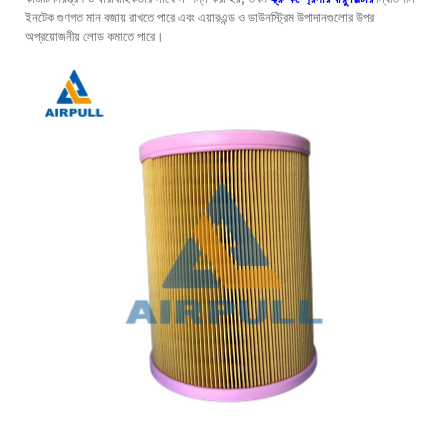
ইনটেক গুণগত মান বজায় রাখতে পারে এবং এয়ারএন্ড ও ডাউনস্ট্রিম উপাদানগুলোর উপর
অপ্রয়োজনীয় লোড কমাতে পারে।