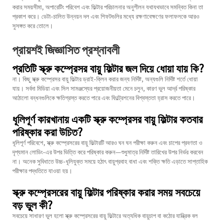
করার সময়সীমা, অপারেটিং পরিবেশ এবং ফিল্টার পরিচালনার অনুশীলন যথাযথভাবে সমন্বিত কিনা তা
প্রকাশ করে। ডেটা-চালিত উন্নয়ন দল এবং শিফটগুলির মধ্যে রক্ষণাবেক্ষণের ফলাফলকে আরও
সুসঙ্গত করে তোলে।
প্রায়শই জিজ্ঞাসিত প্রশ্নাবলী
প্রতিটি স্ক্রু কম্প্রেসর বায়ু ফিল্টার জল দিয়ে ধোয়া যায় কি?
না। কিছু স্ক্রু কম্প্রেসর বায়ু ফিল্টার ড্রাই-ক্লিন করার জন্য নির্দিষ্ট, অন্যগুলি নির্দিষ্ট শর্তে ধোয়া
যায়। সর্বদা মিডিয়া এবং সিল সামঞ্জস্যের প্রয়োজনীয়তা মেনে চলুন, কারণ ভুল আর্দ্র পরিষ্কার
আঠালো বন্ধনগুলিকে ক্ষতিগ্রস্ত করতে পারে এবং ফিল্ট্রেশনের বিশ্বস্ততা হ্রাস করতে পারে।
ধূলিপূর্ণ কারখানায় একটি স্ক্রু কম্প্রেসর বায়ু ফিল্টার কতবার
পরিষ্কার করা উচিত?
ধূলিপূর্ণ পরিবেশে, স্ক্রু কম্প্রেসরের বায়ু ফিল্টারটি আরও ঘন ঘন পরীক্ষা করুন এবং চাপের প্রবণতা ও
দৃশ্যমান লোডিং-এর উপর ভিত্তি করে পরিষ্কার করুন—শুধুমাত্র নির্দিষ্ট তারিখের উপর নির্ভর করবেন
না। অনেক সুবিধাতে উচ্চ-ধূলিযুক্ত সময়ে হঠাৎ বায়ুপ্রবাহ বাধা এবং শক্তি ক্ষতি এড়াতে সাপ্তাহিক
পরীক্ষার পদ্ধতিতে যাওয়া হয়।
স্ক্রু কম্প্রেসরের বায়ু ফিল্টার পরিষ্কার করার সময় সবচেয়ে
বড় ভুল কী?
সবচেয়ে সাধারণ ভুল হলো স্ক্রু কম্প্রেসরের বায়ু ফিল্টারে অত্যধিক বায়ুচাপ বা কঠোর যান্ত্রিক বল