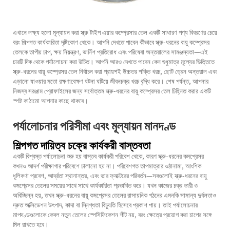
এখানে লক্ষ্য হলো মূল্যায়ন করা
স্ক্রু টাইপ এয়ার কম্প্রেসার তেল
একটি সাধারণ পণ্য বিবরণের চেয়ে
বরং শিল্পগত কার্যকারিতা দৃষ্টিকোণ থেকে। আপনি দেখতে পাবেন কীভাবে স্ক্রু-ধরনের বায়ু কম্প্রেসর
তেলকে তাপীয় চাপ, ক্ষয় নিয়ন্ত্রণ, ভার্নিশ প্রতিরোধ এবং পরিষেবা অন্তরালের সামঞ্জস্যতা—এই
চারটি দিক থেকে পর্যালোচনা করা উচিত। আপনি আরও দেখতে পাবেন কেন শুধুমাত্র মূল্যের ভিত্তিতে
স্ক্রু-ধরনের বায়ু কম্প্রেসর তেল নির্বাচন করা প্রায়শই উচ্চতর শক্তি খরচ, ছোট ড্রেন অন্তরাল এবং
এড়ানো যাওয়ার মতো রক্ষণাবেক্ষণ ঘটনা ঘটিয়ে জীবনচক্র খরচ বৃদ্ধি করে। শেষ পর্যন্ত, আপনার
নিজস্ব সরঞ্জাম প্রোফাইলের জন্য সর্বোত্তম স্ক্রু-ধরনের বায়ু কম্প্রেসর তেল চিহ্নিত করার একটি
স্পষ্ট কাঠামো আপনার কাছে থাকবে।
পর্যালোচনার পরিসীমা এবং মূল্যায়ন মানদণ্ড
শিল্পগত দায়িত্ব চক্রে কার্যকরী বাস্তবতা
একটি বিশ্বস্ত পর্যালোচনা শুরু হয় বাস্তব কার্যকরী পরিবেশ থেকে, কারণ স্ক্রু-ধরনের কমপ্রেসর
কখনও আদর্শ পরীক্ষাগার পরিবেশে চালানো হয় না। পরিবেশগত তাপমাত্রার ওঠানামা, আংশিক
ধূলিকণা প্রবেশ, আর্দ্রতা স্থানান্তর, এবং ভার ফ্যাক্টরের পরিবর্তন—সবগুলোই স্ক্রু-ধরনের বায়ু
কমপ্রেসর তেলের সময়ের সাথে সাথে কার্যকারিতা প্রভাবিত করে। যখন কাজের চক্র ভারী ও
অবিচ্ছিন্ন হয়, তখন স্ক্রু-ধরনের বায়ু কমপ্রেসর তেলের রাসায়নিক গঠনের এমনকি সামান্য দুর্বলতাও
দ্রুত অক্সিডেশন উৎপাদ, কাদা বা স্নিগ্ধতা বিচ্যুতি হিসেবে প্রকাশ পায়। তাই পর্যালোচনার
মাপদণ্ডগুলোকে কেবল নতুন তেলের স্পেসিফিকেশন শীট নয়, বরং ক্ষেত্রে প্রয়োগ করা চাপের সঙ্গে
মিল রাখতে হবে।