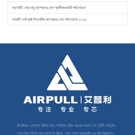
আগেরটি :
সেরা বায়ু কম্প্রেসর তেল পৃথকীকরণকারী পর্যালোচনা
পরেরটি :
সর্বশ্রেষ্ঠ সিনথেটিক কম্প্রেসর তেল পর্যালোচনা ২০২৬
জিনজিয়াং এয়ারপুল ফিল্টার কোং, লিমিটেড 30+ বছরের দক্ষতা এবং 33টি পেটেন্টের
সাথে উচ্চ-দক্ষতা বায়ু সংক্ষেপক ফিল্টার, তেল-গ্যাস পৃথককারী এবং শিল্প ফিল্ট্রেশন