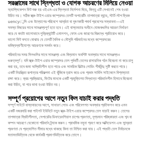
সরঞ্জামের সাথে স্নিগ্ধতা ও যোগক আচরণের মিলিয়ে নেওয়া
অ্যাপ্লিকেশন ফিট শুরু হয় ওইএম-এর স্নিগ্ধতা নির্দেশনা দিয়ে, কিন্তু এটি সেখানেই শেষ হওয়া
উচিত নয়। সঠিক স্ক্রু-টাইপ এয়ার কম্প্রেসর তেলটি অপারেটিং তাপমাত্রা ব্যান্ড, স্টার্ট-স্টপ ফ্রিক
uencyেন্সি এবং উদ্যোগের পরিবেশে আর্দ্রতা বা দূষণকারী পদার্থ প্রবেশের সম্ভাবনা—এই
সমস্ত বিষয়ের সাথে সামঞ্জস্যপূর্ণ হতে হবে। এই বাস্তবতার অধীনে যোজকগুলির আচরণ নির্ধারণ
করে যে কতটা ভালোভাবে লুব্রিক্যান্টটি এমালশন, ফোম এবং জারণের বিরুদ্ধে প্রতিরোধ করে।
ভালো ফিট বলতে বোঝায় যে তেলটি দৈনিক ও মৌসুমি পরিবর্তনের মধ্যে কম্প্রেসরের
ভবিষ্যদ্বাণীযোগ্য আচরণকে সমর্থন করে।
পরিবর্তনের সময় সিলগুলির সাথে সামঞ্জস্য এবং বিদ্যমান অবশিষ্ট অবস্থার সাথে সামঞ্জস্যও
গুরুত্বপূর্ণ। যদি স্ক্রু-টাইপ এয়ার কম্প্রেসর তেল পূর্ববর্তী তেলের রাসায়নিক গঠন বিবেচনা না করে চালু
করা হয়, তবে জমা অস্থিতিশীল হতে পারে এবং সাময়িক ফিল্টার লোডিং শীর্ষবিন্দু সৃষ্টি করতে পারে।
একটি নিয়ন্ত্রিত রূপান্তর পরিকল্পনা এই ঝুঁকিকে হ্রাস করে এবং প্রথম সার্ভিস সাইকেলে বিশ্বস্ততা
রক্ষা করে। ক্রয় প্রক্রিয়ায়, ফিটের মানকে একটি প্রযুক্তিগত সিদ্ধান্ত পরিবর্তনশীল হিসাবে বিবেচনা
করা উচিত, যা পরে ভাবা হওয়া উচিত নয়।
সম্পূর্ণ প্রয়োগের আগে নতুন ফিল যাচাই করার পদ্ধতি
সম্পূর্ণ সাইটে বাস্তবায়নের আগে, সাধারণ লোড এবং পরিবেশগত অবস্থার প্রতিফলন করে এমন
একটি নজরদারি করা পাইলট ইউনিটে নতুন স্ক্রু-টাইপ এয়ার কম্প্রেসর তেল যাচাই করুন। তেলের
তাপমাত্রা স্থিতিশীলতা, সেপারেটর ডিফারেনশিয়াল চাপের প্রবণতা, দৃশ্যমান পরিষ্কারতা এবং শব্দ বা
কম্পন আচরণে যেকোনো পরিবর্তন ট্র্যাক করুন। প্রাথমিক নমুনা গ্রহণ করে অক্সিডেশন এবং সান্দ্রতা
প্রবণতা যে প্রত্যাশিত সীমার মধ্যে থাকছে কিনা তা নিশ্চিত করা যায়। এই পদ্ধতি তেল নির্বাচনকে
মতামতভিত্তিক থেকে কার্যকরী প্রমাণভিত্তিক করে তোলে।