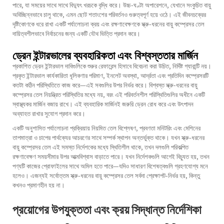
পারে, যা সময়ের সাথে সাথে বিদ্যুৎ খরচকে বৃদ্ধি করে। উচ্চ-ঘণ্টা অপারেশনে, যেখানে সংকুচিত বায়ু
অবিচ্ছিন্নভাবে চালু থাকে, এমন ছোট শতাংশের পরিবর্তনও গুরুত্বপূর্ণ হয়ে ওঠে। এই জীবনচক্রের
দৃষ্টিকোণকে ধরে রাখা একটি পর্যালোচনা ক্রয় এবং রক্ষণাবেক্ষণকে স্ক্রু-ধরনের বায়ু কম্প্রেসর তেল
দায়িত্বশীলভাবে নির্বাচনের জন্য একটি যৌথ ভিত্তি প্রদান করে।
ড্রেন ইন্টারভালের ব্যবহারিকতা এবং বিশ্বস্ততার মার্জিন
প্রকাশিত ড্রেন ইন্টারভাল দাবিগুলিকে শুরুর রেফারেন্স হিসাবে বিবেচনা করা উচিত, নির্দিষ্ট গ্যারান্টি নয়।
প্রকৃত ইন্টারভাল কার্যকারিতা ধূলিকণার পরিমাণ, ইনলেট অবস্থা, আর্দ্রতা এবং প্রতিদিন কম্প্রেসরটি
কতটা কঠিন পরিস্থিতিতে কাজ করে—এই সবগুলির উপর নির্ভর করে। বিশ্বস্ত স্ক্রু-ধরনের বায়ু
কম্প্রেসর তেল নিয়ন্ত্রিত পরিস্থিতির মধ্যে নয়, বরং এই পরিবর্তনশীল পরিস্থিতিগুলির অধীনে একটি
স্বাস্থ্যকর মার্জিন বজায় রাখে। এই ব্যবহারিক মার্জিনই জরুরি ড্রেন রোধ করে এবং উৎপাদন
অব্যাহত রাখার সুযোগ প্রদান করে।
একটি অনুশাসিত পর্যালোচনা প্রক্রিয়ায় নিয়মিত তেল বিশ্লেষণ, প্রবণতা মনিটরিং এবং মেশিনের
তাপমাত্রা ও চাপের পার্থক্যের আচরণের সাথে সম্পর্ক স্থাপন অন্তর্ভুক্ত থাকে। যখন স্ক্রু-ধরনের
বায়ু কম্প্রেসর তেল এই সমস্ত নির্দেশকের মধ্যে স্থিতিশীল থাকে, তখন দলগুলি পরিকল্পিত
রক্ষণাবেক্ষণ সময়সীমার উপর আত্মবিশ্বাস বাড়াতে পারে। যখন নির্দেশকগুলি আগেই বিচ্যুত হয়, তখন
পণ্যটি কাজের প্রোফাইলের সাথে অমিল হতে পারে—যদিও সাধারণ বিশেষত্বগুলি গ্রহণযোগ্য মনে
হলেও। এজন্যই সর্বোত্তম স্ক্রু-ধরনের বায়ু কম্প্রেসর তেল সর্বদা প্রেক্ষাপট-নির্ভর হয়, কিন্তু
কখনও প্রমাণহীন হয় না।
প্রয়োগের উপযুক্ততা এবং ক্রয় সিদ্ধান্ত নির্দেশিকা