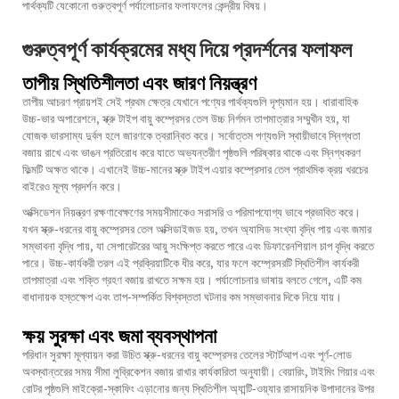
পার্থক্যটি যেকোনো গুরুত্বপূর্ণ পর্যালোচনার ফলাফলের কেন্দ্রীয় বিষয়।
গুরুত্বপূর্ণ কার্যক্রমের মধ্য দিয়ে প্রদর্শনের ফলাফল
তাপীয় স্থিতিশীলতা এবং জারণ নিয়ন্ত্রণ
তাপীয় আচরণ প্রায়শই সেই প্রথম ক্ষেত্র যেখানে পণ্যের পার্থক্যগুলি দৃশ্যমান হয়। ধারাবাহিক
উচ্চ-ভার অপারেশনে, স্ক্রু টাইপ বায়ু কম্প্রেসর তেল উচ্চ নির্গমন তাপমাত্রার সম্মুখীন হয়, যা
যোজক ভারসাম্য দুর্বল হলে জারণকে ত্বরান্বিত করে। সর্বোত্তম পণ্যগুলি স্থায়ীভাবে স্নিগ্ধতা
বজায় রাখে এবং ভাঙন প্রতিরোধ করে যাতে অভ্যন্তরীণ পৃষ্ঠগুলি পরিষ্কার থাকে এবং স্নিগ্ধকরণ
ফিল্মটি অক্ষত থাকে। এখানেই উচ্চ-মানের
স্ক্রু টাইপ এয়ার কম্প্রেসার তেল
প্রাথমিক ক্রয় খরচের
বাইরেও মূল্য প্রদর্শন করে।
অক্সিডেশন নিয়ন্ত্রণ রক্ষণাবেক্ষণের সময়সীমাকেও সরাসরি ও পরিমাপযোগ্য ভাবে প্রভাবিত করে।
যখন স্ক্রু-ধরনের বায়ু কম্প্রেসর তেল অক্সিডাইজড হয়, তখন অ্যাসিড সংখ্যা বৃদ্ধি পায় এবং জমার
সম্ভাবনা বৃদ্ধি পায়, যা সেপারেটরের আয়ু সংক্ষিপ্ত করতে পারে এবং ডিফারেনশিয়াল চাপ বৃদ্ধি করতে
পারে। উচ্চ-কার্যকরী তরল এই প্রক্রিয়াটিকে ধীর করে, যার ফলে কম্প্রেসরটি স্থিতিশীল কার্যকরী
তাপমাত্রা এবং শক্তি গ্রহণ বজায় রাখতে সক্ষম হয়। পর্যালোচনার ভাষায় বলতে গেলে, এটি কম
বাধাদায়ক হস্তক্ষেপ এবং তাপ-সম্পর্কিত বিশ্বস্ততা ঘটনার কম সম্ভাবনার দিকে নিয়ে যায়।
ক্ষয় সুরক্ষা এবং জমা ব্যবস্থাপনা
পরিধান সুরক্ষা মূল্যায়ন করা উচিত স্ক্রু-ধরনের বায়ু কম্প্রেসর তেলের স্টার্টআপ এবং পূর্ণ-লোড
অবস্থান্তরের সময় সীমা লুব্রিকেশন বজায় রাখার কার্যকারিতা অনুযায়ী। বেয়ারিং, টাইমিং গিয়ার এবং
রোটর পৃষ্ঠগুলি মাইক্রো-স্কাফিং এড়ানোর জন্য স্থিতিশীল অ্যান্টি-ওয়্যার রাসায়নিক উপাদানের উপর