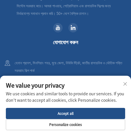
সিস্টেম সরবরাহ করে। আমরা পাওয়ার, পেট্রোলিয়াম এবং রাসায়নিক শিল্পের জন্য
নির্ভরযোগ্য সমাধান প্রদান করি। 50+ দেশে বৈশ্বিক চালান।
যোগাযোগ করুন
হেনান প্রদেশ, সিনশিয়াং শহর, মুয়ে জেলা, নিউকি স্ট্রিট, জাতীয় রাসায়নিক ও ভৌতিক শক্তি
সরবরাহ শিল্প পার্ক
+86-18236198923
We value your privacy
We use cookies and similar tools to provide our services. If you
[email protected]
don't want to accept all cookies, click Personalize cookies.
Accept all
কপিরাইট © 2026 XINXIANG AIRPULL FILTER CO.,LTD সর্বস্বত্ব সংরক্ষিত
গোপনীয়তা নীতি
Personalize cookies