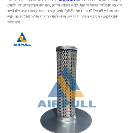
বেয়ারিং এবং রোটারগুলিকে রক্ষা করে, চলমান লোডের অধীনে জারণের বিরুদ্ধে প্রতিরোধ করে এবং
অপরিকল্পিত বন্ধের সংখ্যা কমানোর জন্য যথেষ্ট স্থিতিশীল থাকে। একটি উপযোগী পর্যালোচনায়
ল্যাব-স্তরের বৈশিষ্ট্যগুলির সাথে আপনার উৎপাদন ফ্লোরে যা আসলে ঘটে তার সংযোগ স্থাপন
করতে হবে।