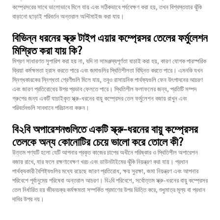
কম্প্রেসরের সাথে ভালোভাবে মিলে যায় এবং সঠিকভাবে পর্যবেক্ষণ করা হয়, তখন বিশ্বস্ততার ঝুঁকি
বাড়ানো ছাড়াই পরিবর্তন অন্তরাল অপ্টিমাইজ করা যায়।
বিভিন্ন ধরনের স্ক্রু টাইপ এয়ার কম্প্রেসর তেলের ফর্মুলেশন
মিশ্রিত করা যায় কি?
মিশ্রণ সাধারণত সুপারিশ করা হয় না, যদি না সামঞ্জস্যপূর্ণতা যাচাই করা হয়, কারণ যোগক পারস্পরিক
ক্রিয়া কর্মক্ষমতা হ্রাস করতে পারে এবং জমাগুলির স্থিতিশীলতা বিঘ্নিত করতে পারে। এমনকি যখন
স্নিগ্ধকারকের স্নিগ্ধতা শ্রেণীগুলি মিলে যায়, তবুও রাসায়নিক পার্থক্যগুলি ফেন উৎপাদনের আচরণ
এবং জারণ প্রতিরোধের উপর প্রভাব ফেলতে পারে। স্থিতিশীল ফলাফলের জন্য, প্রতিটি সম্পদ
গ্রুপের জন্য একটি যাচাইকৃত স্ক্রু-ধরনের বায়ু কম্প্রেসর তেল ফর্মুলেশন বজায় রাখুন এবং
পরিবর্তনগুলি সাবধানে পরিচালনা করুন।
বি২বি অপারেশনগুলিতে একটি স্ক্রু-ধরনের বায়ু কম্প্রেসর
তেলকে অন্য কোনোটির চেয়ে ভালো করে তোলে কী?
উত্তম পণ্যটি হলো যেটি আপনার প্রকৃত কাজের চাপের অধীনে পরিষ্কার ও স্থিতিশীল অপারেশন
বজায় রাখে, যার ফলে রক্ষণাবেক্ষণ খরচ এবং ডাউনটাইমের ঝুঁকি নিয়ন্ত্রণ করা যায়। প্রধান
পার্থক্যকারী বৈশিষ্ট্যগুলির মধ্যে রয়েছে জারণ প্রতিরোধ, ক্ষয় সুরক্ষা, জমা নিয়ন্ত্রণ এবং আপনার
পরিবেশে পূর্বানুমেয় পরিষেবা অন্তরাল আচরণ। বি২বি পরিবেশে, সর্বোত্তম স্ক্রু-ধরনের বায়ু কম্প্রেসর
তেল নির্ধারিত হয় জীবনচক্র কর্মক্ষমতা সম্পর্কিত প্রমাণের উপর ভিত্তি করে, শুধুমাত্র মূল্য বা প্রধান
দাবির উপর নয়।