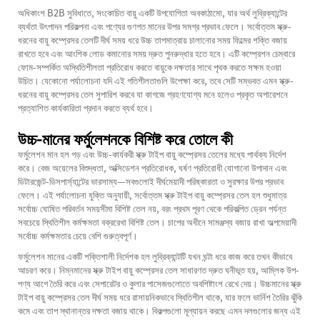
অধিকাংশ B2B সুবিধাতে, সংকোচিত বায়ু একটি উপযোগিতা অবকাঠামো, যার অর্থ লুব্রিক্যান্টের
ব্যর্থতা উৎপাদন পরিকল্পনা এবং পণ্যের গুণগত মানের উপর সমগ্র প্রভাব ফেলে। সর্বোত্তম স্ক্রু-
ধরনের বায়ু কম্প্রেসর তেলটি দীর্ঘ সময় ধরে উচ্চ তাপমাত্রায় চালানোর সময় ফিল্মের শক্তি বজায়
রাখতে হবে এবং আংশিক লোড কমানোর সময় দ্রুত পুনরুদ্ধার হতে হবে। এটি কম্প্রেশন চেম্বারে
ফোম-সম্পর্কিত অস্থিতিশীলতা প্রতিরোধ করতে বায়ুকে দক্ষতার সাথে পৃথক করতে সক্ষম হওয়া
উচিত। যেকোনো পর্যালোচনা যদি এই গতিশীলতাগুলি উপেক্ষা করে, তবে সেটি সম্ভবত এমন স্ক্রু-
ধরনের বায়ু কম্প্রেসর তেল সুপারিশ করবে যা কাগজে গ্রহণযোগ্য মনে হলেও প্রকৃত অপারেশনে
প্রত্যাশিত কার্যকারিতা প্রদান করতে ব্যর্থ হবে।
উচ্চ-মানের ফর্মুলেশনকে বিশিষ্ট করে তোলে কী
ফর্মুলেশন মান হল গড় এবং উচ্চ-কার্যকরী স্ক্রু টাইপ বায়ু কম্প্রেসর তেলের মধ্যে পার্থক্য নির্দেশ
করে। বেজ অয়েলের বিশুদ্ধতা, অক্সিডেশন প্রতিরোধক, ঘর্ষণ প্রতিরোধী যোগানো উপাদান এবং
ডিটারজেন্ট-ডিসপার্স্যান্টের ভারসাম্য—সবগুলোই দীর্ঘমেয়াদী পরিষ্কারতা ও সুরক্ষার উপর প্রভাব
ফেলে। এই পর্যালোচনা যুক্তি অনুযায়ী, সর্বোত্তম স্ক্রু টাইপ বায়ু কম্প্রেসর তেল হল শুধুমাত্র
সর্বোচ্চ ঘোষিত পরিবর্তন সময়সীমা বিশিষ্ট তেল নয়, বরং প্রথম পূরণ থেকে পরিকল্পিত ড্রেন পর্যন্ত
সবচেয়ে স্থিতিশীল কর্মক্ষমতা বক্ররেখা বিশিষ্ট তেল। চাপের অধীনে সামঞ্জস্য বজায় রাখা অল্পমেয়াদী
সর্বোচ্চ কর্মক্ষমতার চেয়ে বেশি গুরুত্বপূর্ণ।
ফর্মুলেশন মানের একটি শক্তিশালী নির্দেশক হল লুব্রিক্যান্টটি যখন ঘন্টা ধরে কাজ করে তখন কীভাবে
আচরণ করে। নিম্নমানের স্ক্রু টাইপ বায়ু কম্প্রেসর তেল সাধারণত দ্রুত ঘনীভূত হয়, আম্লিক উপ-
পণ্য আগে তৈরি করে এবং সেপারেটর ও কুলার পাসেজগুলোতে অবশিষ্টাংশ রেখে দেয়। উচ্চমানের স্ক্রু
টাইপ বায়ু কম্প্রেসর তেল দীর্ঘ সময় ধরে রাসায়নিকভাবে স্থিতিশীল থাকে, যার ফলে ভার্নিশ তৈরির ঝুঁকি
কমে এবং তাপ স্থানান্তর দক্ষতা বজায় থাকে। বিকল্পগুলো মূল্যায়ন করছে এমন দলগুলোর জন্য এই