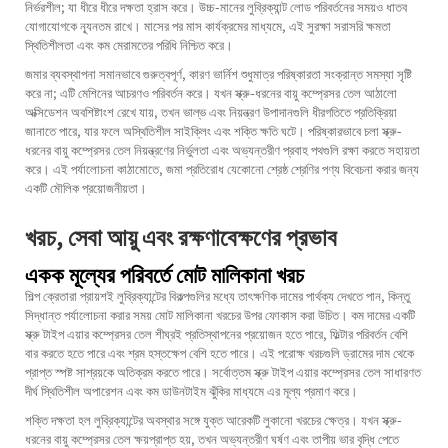
নির্ভরশীল; যা ধীরে ধীরে দক্ষতা হ্রাস করে। উচ্চ-মানের লুব্রিক্যান্ট লোড পরিবর্তনের সময়ও ধাতব
যোগাযোগকে ন্যূনতম রাখে। মাসের পর মাস কার্যক্রমের মাধ্যমে, এই সুরক্ষা সরাসরি ক্ষমতা
স্থিতিশীলতা এবং কম মেরামতের পরিধি নিশ্চিত করে।
জমার ব্যবস্থাপনা সমানভাবে গুরুত্বপূর্ণ, কারণ ভার্নিশ শুধুমাত্র পরিষ্কারতা সংক্রান্ত সমস্যা সৃষ্টি
করে না; এটি মেশিনের আচরণও পরিবর্তন করে। যখন স্ক্রু-ধরনের বায়ু কম্প্রেসর তেল আঠালো
অক্সিডেশন অবশিষ্টাংশ রেখে যায়, তখন ভাল্ভ এবং নিয়ন্ত্রণ উপাদানগুলি ধীরগতিতে প্রতিক্রিয়া
জানাতে পারে, যার ফলে অস্থিতিশীল সাইক্লিং এবং শক্তি ক্ষতি ঘটে। পরিষ্কারভাবে চলা স্ক্রু-
ধরনের বায়ু কম্প্রেসর তেল নিয়ন্ত্রণের নির্ভুলতা এবং অভ্যন্তরীণ প্রবাহ পথগুলি রক্ষা করতে সহায়তা
করে। এই পর্যালোচনা কাঠামোতে, জমা প্রতিরোধ যেকোনো শ্রেষ্ঠ শ্রেণির পণ্য বিবেচনা করার জন্য
একটি মৌলিক প্রয়োজনীয়তা।
খরচ, সেবা আয়ু এবং রক্ষণাবেক্ষণের প্রভাব
একক মূল্যের পরিবর্তে মোট মালিকানা খরচ
শিল্প ক্রেতারা প্রায়শই লুব্রিক্যান্টের বিকল্পগুলির মধ্যে তাৎক্ষণিক দামের পার্থক্য দেখতে পান, কিন্তু
সিদ্ধান্ত পর্যালোচনা করার সময় মোট মালিকানা খরচের উপর ফোকাস করা উচিত। কম দামের একটি
স্ক্রু টাইপ এয়ার কম্প্রেসর তেল শীঘ্রই প্রতিস্থাপনের প্রয়োজন হতে পারে, ফিল্টার পরিবর্তন বেশি
বার করতে হতে পারে এবং শ্রম হস্তক্ষেপ বেশি হতে পারে। এই পরোক্ষ খরচগুলি ড্রামের দাম থেকে
প্রাপ্ত স্পষ্ট সাশ্রয়কে অতিক্রম করতে পারে। সর্বোত্তম স্ক্রু টাইপ এয়ার কম্প্রেসর তেল সাধারণত
দীর্ঘ স্থিতিশীল অপারেশন এবং কম ডাউনটাইম ঝুঁকির মাধ্যমে এর মূল্য প্রমাণ করে।
শক্তি দক্ষতা হল লুব্রিক্যান্টের অবস্থার সঙ্গে যুক্ত আরেকটি লুকানো খরচের ক্ষেত্র। যখন স্ক্রু-
ধরনের বায়ু কম্প্রেসর তেল ক্ষয়প্রাপ্ত হয়, তখন অভ্যন্তরীণ ঘর্ষণ এবং তাপীয় ভার বৃদ্ধি পেতে