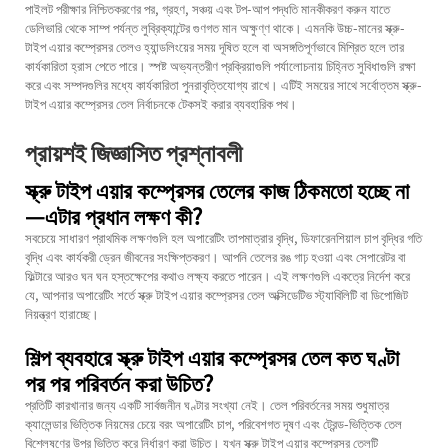
পাইলট পরীক্ষার নিশ্চিতকরণের পর, গ্রহণ, সঞ্চয় এবং টপ-আপ পদ্ধতি মানকীকরণ করুন যাতে
ডেলিভারি থেকে সাম্প পর্যন্ত লুব্রিক্যান্টের গুণগত মান অক্ষুণ্ণ থাকে। এমনকি উচ্চ-মানের স্ক্রু-
টাইপ এয়ার কম্প্রেসর তেলও হ্যান্ডলিংয়ের সময় দূষিত হলে বা অসঙ্গতিপূর্ণভাবে মিশ্রিত হলে তার
কার্যকারিতা হ্রাস পেতে পারে। স্পষ্ট অভ্যন্তরীণ প্রক্রিয়াগুলি পর্যালোচনায় চিহ্নিত সুবিধাগুলি রক্ষা
করে এবং সম্পদগুলির মধ্যে কার্যকারিতা পুনরাবৃত্তিযোগ্য রাখে। এটিই সময়ের সাথে সর্বোত্তম স্ক্রু-
টাইপ এয়ার কম্প্রেসর তেল নির্বাচনকে টেকসই করার ব্যবহারিক পথ।
প্রায়শই জিজ্ঞাসিত প্রশ্নাবলী
স্ক্রু টাইপ এয়ার কম্প্রেসর তেলের কাজ ঠিকমতো হচ্ছে না
—এটার প্রধান লক্ষণ কী?
সবচেয়ে সাধারণ প্রাথমিক লক্ষণগুলি হল অপারেটিং তাপমাত্রার বৃদ্ধি, ডিফারেনশিয়াল চাপ বৃদ্ধির গতি
বৃদ্ধি এবং কার্যকরী ড্রেন জীবনের সংক্ষিপ্তকরণ। আপনি তেলের রঙ গাঢ় হওয়া এবং সেপারেটর বা
ফিল্টারে আরও ঘন ঘন হস্তক্ষেপের কথাও লক্ষ্য করতে পারেন। এই লক্ষণগুলি একত্রে নির্দেশ করে
যে, আপনার অপারেটিং শর্তে স্ক্রু টাইপ এয়ার কম্প্রেসর তেল অক্সিডেটিভ স্ট্যাবিলিটি বা ডিপোজিট
নিয়ন্ত্রণ হারাচ্ছে।
শিল্প ব্যবহারে স্ক্রু টাইপ এয়ার কম্প্রেসর তেল কত ঘণ্টা
পর পর পরিবর্তন করা উচিত?
প্রতিটি কারখানার জন্য একটি সার্বজনীন ঘণ্টার সংখ্যা নেই। তেল পরিবর্তনের সময় শুধুমাত্র
ক্যালেন্ডার ভিত্তিক নিয়মের চেয়ে বরং অপারেটিং চাপ, পরিবেশগত দূষণ এবং ট্রেন্ড-ভিত্তিক তেল
বিশ্লেষণের উপর ভিত্তি করে নির্ধারণ করা উচিত। যখন স্ক্রু টাইপ এয়ার কম্প্রেসর তেলটি