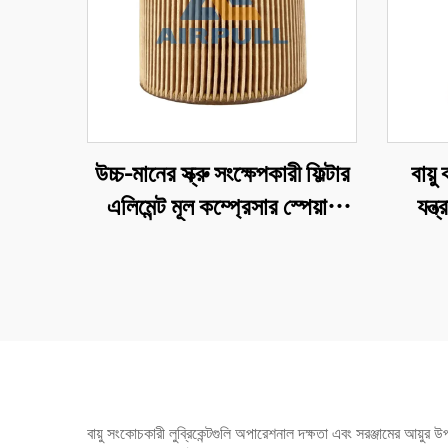
উচ্চ-মানের স্ক্রু সংক্ষেপকারী ফিল্টার
বায়ু
এলিমেন্ট মূল কম্প্রেসার স্পেয়ার
যন্
পার্টস বায়ু ফিল্টার C1140 এর জন্য
কম্প্
উপযুক্ত
পৃথকীক
বায়ু সংকোচকারী লুব্রিকেন্টগুলি অপারেশনাল দক্ষতা এবং সরঞ্জামের আয়ুর