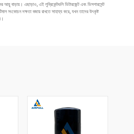
নের আয়ু বাড়ায়। এছাড়াও, এই লুব্রিকেন্টগুলি ডিটারজেন্ট এবং ডিসপারসেন্ট
টিমাল সংকোচন দক্ষতা বজায় রাখতে সাহায্য করে, যখন তাদের উৎকৃষ্ট
য়।