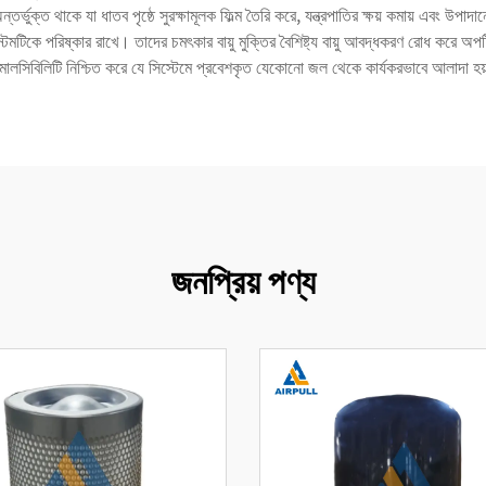
্তর্ভুক্ত থাকে যা ধাতব পৃষ্ঠে সুরক্ষামূলক ফিল্ম তৈরি করে, যন্ত্রপাতির ক্ষয় কমায় এবং উপাদা
েমটিকে পরিষ্কার রাখে। তাদের চমৎকার বায়ু মুক্তির বৈশিষ্ট্য বায়ু আবদ্ধকরণ রোধ করে অপ
মালসিবিলিটি নিশ্চিত করে যে সিস্টেমে প্রবেশকৃত যেকোনো জল থেকে কার্যকরভাবে আলাদা হ
জনপ্রিয় পণ্য