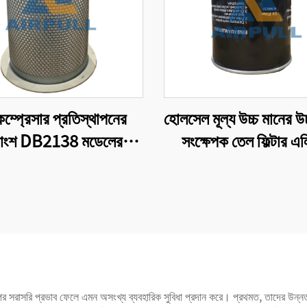
 কম্প্রেসার প্রতিস্থাপনের
হোলসেল মূল্য উচ্চ মানের উচ্
ত্রাংশ DB2138 মডেলের
সংক্ষেপক তেল ফিল্টার এলি
রেসার ফিল্টার এবং বায়ু-তেল
W13145
রণকারী প্রতিস্থাপনের জন্য
উপযুক্ত
 উপর সরাসরি প্রভাব ফেলে এমন অসংখ্য ব্যবহারিক সুবিধা প্রদান করে। প্রথমত, তাদের উন্নত 