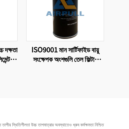
চ দক্ষতা
ISO9001 মান সার্টিফাইড বায়ু
মেন্ট
সংক্ষেপক অংশগুলি তেল ফিল্টার
W11102 উচ্চ মানের কারখানা
উত্পাদন
তাপীয় স্থিতিশীলতা উচ্চ তাপমাত্রার অবস্থাতেও ধ্রুব কর্মক্ষমতা নিশ্চিত