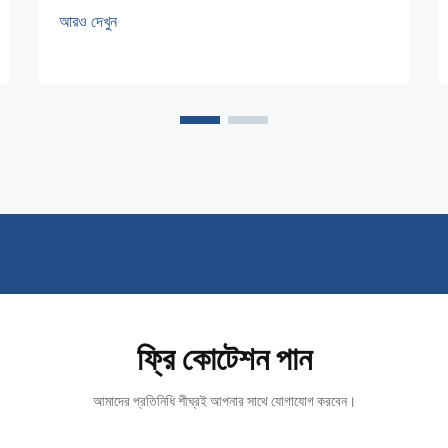
ফিল্টারেশনের উপর নির্ভর করে। একটি এয়ার কম্প্রেসর ফিল্টার
আরও দেখুন
আপনার সম্পূর্ণ সংকুচিত বায়ু নেটওয়ার্কের রক্ষাকবচ হিসাবে
কাজ করে...
ফ্রি কোটেশন পান
আমাদের প্রতিনিধি শীঘ্রই আপনার সাথে যোগাযোগ করবেন।