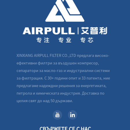
XINXIANG AIRPULL FILTER CO.,LTD предлага високо-
ефективни филтри за въздушен компресор,
сепаратори за масло-газ и индустриални системи
за филтрация. С 30+ години опит и 33 патента, ние
предлагаме надеждни решения за енергетиката,
петрола и химическата индустрия. Доставка по
целия свят до над 50 държави.
СВЪРЖЕТЕ СЕ С НАС