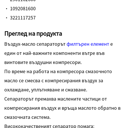
· 1092081600
· 3221117257
Преглед на продукта
Въздух-масло сепараторът
филтърен елемент
е
един от най-важните компоненти вътре във
винтовите въздушни компресори.
По време на работа на компресора смазочното
масло се смесва с компресирания въздух за
охлаждане, уплътняване и смазване.
Сепараторът премахва маслените частици от
компресирания въздух и връща маслото обратно в
смазочната система.
Висококачественият сепаратор помага: