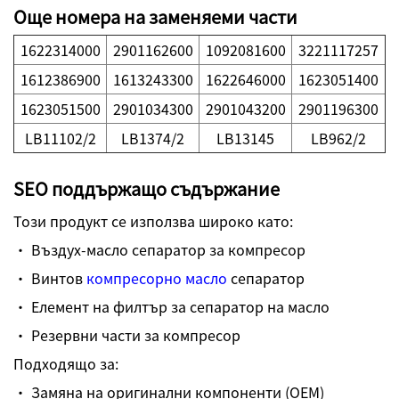
Още номера на заменяеми части
1622314000
2901162600
1092081600
3221117257
1612386900
1613243300
1622646000
1623051400
1623051500
2901034300
2901043200
2901196300
LB11102/2
LB1374/2
LB13145
LB962/2
SEO поддържащо съдържание
Този продукт се използва широко като:
· Въздух-масло сепаратор за компресор
· Винтов
компресорно масло
сепаратор
· Елемент на филтър за сепаратор на масло
· Резервни части за компресор
Подходящо за:
· Замяна на оригинални компоненти (OEM)