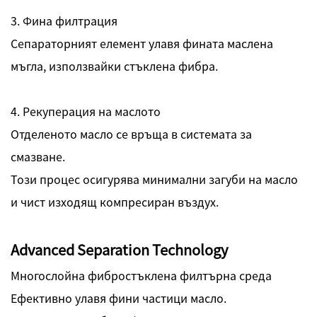
3. Фина филтрация
Сепараторният елемент улавя фината маслена
мъгла, използвайки стъклена фибра.
4. Рекуперация на маслото
Отделеното масло се връща в системата за
смазване.
Този процес осигурява минимални загуби на масло
и чист изходящ компресиран въздух.
Аdvanced Separation Technology
Многослойна фибростъклена филтърна среда
Ефективно улавя фини частици масло.