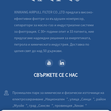
XINXIANG AIRPULL FILTER CO.,LTD предлага високо-
ефективни филтри за въздушен компресор,
сепаратори за масло-газ и индустриални системи
за филтрация. С 30+ години опит и 33 патента, ние
предлагаме надеждни решения за енергетиката,
петрола и химическата индустрия. Доставка по
целия свят до над 50 държави.
СВЪРЖЕТЕ СЕ С НАС
Промишлен парк за химически и физически източници на
електрозахранване „Национален“, улица „Синци“, район
„Муойе“, град „Синсян“, провинция „Хенан“