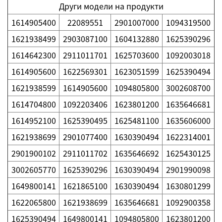
Други модели на продукти
1614905400
22089551
2901007000
1094319500
1621938499
2903087100
1604132880
1625390296
1614642300
2911011701
1625703600
1092003018
1614905600
1622569301
1623051599
1625390494
1621938599
1614905600
1094805800
3002608700
1614704800
1092203406
1623801200
1635646681
1614952100
1625390495
1625481100
1635606000
1621938699
2901077400
1630390494
1622314001
2901900102
2911011702
1635646692
1625430125
3002605770
1625390296
1630390494
2901990098
1649800141
1621865100
1630390494
1630801299
1622065800
1621938699
1635646681
1092900358
1625390494
1649800141
1094805800
1623801200