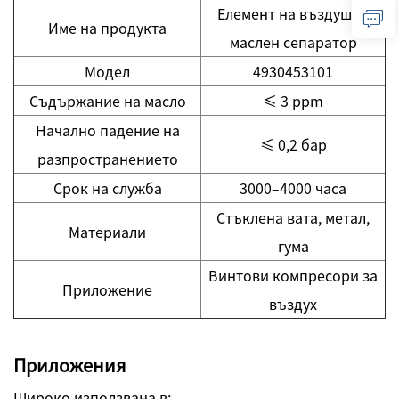
Елемент на въздушен
Име на продукта
маслен сепаратор
Модел
4930453101
Съдържание на масло
≤ 3 ppm
Начално падение на
≤ 0,2 бар
разпространението
Срок на служба
3000–4000 часа
Стъклена вата, метал,
Материали
гума
Винтови компресори за
Приложение
въздух
Приложения
Широко използвана в: