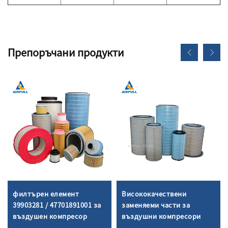
Препоръчани продукти
филтърен елемент
Висококачествени
39903281 / 47701891001 за
заменяеми части за
въздушен компресор
въздушни компресори