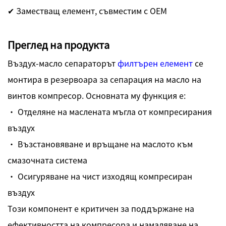
✔ Заместващ елемент, съвместим с OEM
Преглед на продукта
Въздух-масло сепараторът
филтърен елемент
се
монтира в резервоара за сепарация на масло на
винтов компресор. Основната му функция е:
· Отделяне на маслената мъгла от компресирания
въздух
· Възстановяване и връщане на маслото към
смазочната система
· Осигуряване на чист изходящ компресиран
въздух
Този компонент е критичен за поддържане на
ефективността на компресора и намаляване на