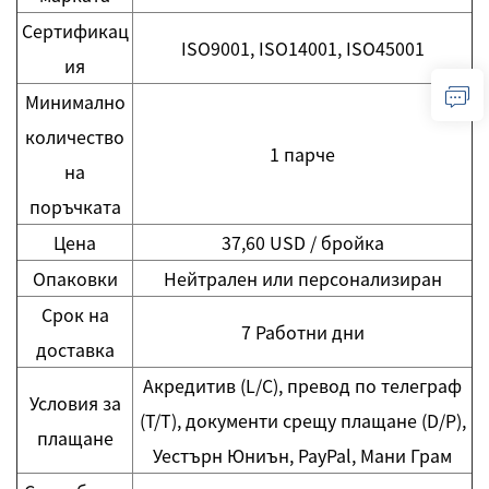
Сертификац
ISO9001, ISO14001, ISO45001
ия
Минимално
количество
1 парче
на
поръчката
Цена
37,60 USD / бройка
Опаковки
Нейтрален или персонализиран
Срок на
7 Работни дни
доставка
Акредитив (L/C), превод по телеграф
Условия за
(T/T), документи срещу плащане (D/P),
плащане
Уестърн Юниън, PayPal, Мани Грам