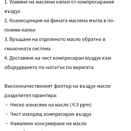
1. Улавяне на маслени капки от компресирания
въздух
2. Коалесценция на фината маслена мъгла в по-
големи капки
3. Връщане на отделеното масло обратно в
смазочната система
4. Доставяне на чист компресиран въздух към
оборудването по-нататък по веригата
Висококачественият филтър на въздух-масло
разделител гарантира:
· Ниско изнасяне на масло (≤3 ppm)
· Чист изходящ компресиран въздух
· Намалено консумиране на масло