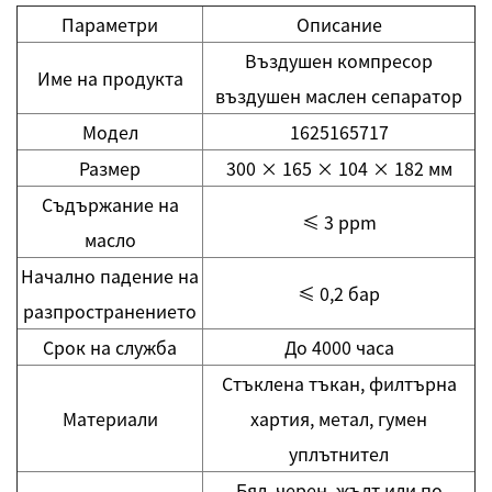
Параметри
Описание
Въздушен компресор
Име на продукта
въздушен маслен сепаратор
Модел
1625165717
Размер
300 × 165 × 104 × 182 мм
Съдържание на
≤ 3 ppm
масло
Начално падение на
≤ 0,2 бар
разпространението
Срок на служба
До 4000 часа
Стъклена тъкан, филтърна
Материали
хартия, метал, гумен
уплътнител
Бял, черен, жълт или по