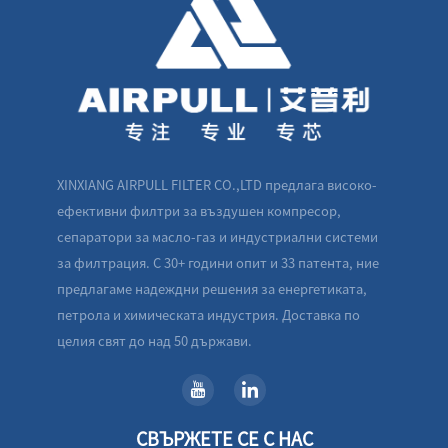
XINXIANG AIRPULL FILTER CO.,LTD предлага високо-
ефективни филтри за въздушен компресор,
сепаратори за масло-газ и индустриални системи
за филтрация. С 30+ години опит и 33 патента, ние
предлагаме надеждни решения за енергетиката,
петрола и химическата индустрия. Доставка по
целия свят до над 50 държави.
СВЪРЖЕТЕ СЕ С НАС