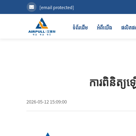
[email protected]
ទំព័រដើម
អំពីយើង
ផលិត
ការពិនិត្យឡើ
2026-05-12 15:09:00