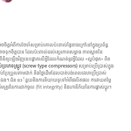
ិត្តអំពីការថែទាំសម្រាប់គោលប៉ះពាល់ផ្ទៃខាងក្រៅនៅក្នុងប្រព័ន្ធ
អាចទុកចិត្តបាន ដែលប៉ះពាល់ដល់ស្ថេរភាពសម្ពាធ ភាពស្អាតនៃ
និត្យឡើងវិញនេះផ្តោតលើអ្វីដែលកំណត់នូវអ្វីដែល «ល្អបំផុត» ពិត
ល់ប្រភេទស្ក្រូវ (screw type compressors)
សម្រាប់ប្រើប្រាស់ក្នុង
ល់ប្រែប្រួលតាមជាក់ និងថ្លៃដើមដែលបាត់បង់ពេលវេលាប្រើប្រាស់
លួនឯង។ ជំន взំនួយនិងការនិយាយទូទៅអំពីផលិតផល ការវាយតម្លៃ
្រូវនៃការដាក់ចូល (fit integrity) និងហានិភ័យនៃការផ្លាស់ប្តូរ។