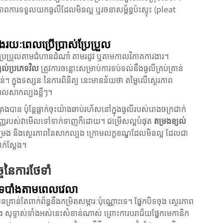
ការទទួលយកធូលីដែលមិនល្អ ឬរចនាសម្ព័ន្ធប៉ះស្ទុះ (pleat
ិងរយៈពេលប្រើប្រាស់ប្រែប្រួល
ែលប្រែប្រួលតាមជំហានដំណាំ តាមរដូវ ឬតាមកាលវិភាគការងារ។
្យល់ប្រភេទវិល
ត្រូវការចន្លោះសម្រាប់ការទប់ទល់នឹងធូលីគ្រប់គ្រាន់
ទាន់។ ក្នុងទស្សនៈនៃការពិនិត្យ នេះមានន័យថា តម្លៃលើស្ថេរភាព
រយៈពេលសាកល្បងខ្លីៗ។
ងបាន ប៉ុន្តែធ្លាក់ចុះយ៉ាងឆាប់រហ័សនៅក្នុងធូលីរបស់រោងចក្រជាក់
សាមញ្ញរបស់វាមើលទៅទាក់ទាញក៏ដោយ។ ជម្រើសល្អបំផុត
តម្រងខ្យល់
រតម្រង និងស្ថេរភាពនៃសាកល្បង ក្រោមលក្ខខណ្ឌដែលមិនល្អ ដែលជា
ក់ស្តែង។
ចនៃការថែទាំ
ីបិទបាំងតាមពេលវេលា
ិនគ្រាន់តែពាក់ព័ន្ធនឹងកម្រិតសម្ភារៈប៉ុណ្ណោះទេ។ ផ្នែកបិទចុង ស្ថេរភាព
ំង សុទ្ទាស់ទាំងអស់នេះសំខាន់ណាស់ ព្រោះការបរាជ័យផ្នែកមេកានិក