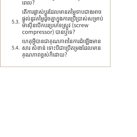
ពេល?
តើការផ្លាស់ប្តូរដែលមានតម្លៃទាបជាងអាច
ផ្តល់នូវតម្លៃដូចគ្នាក្នុងការប្រើប្រាស់សម្រាប់
ម៉ាស៊ីនបើកបរប្រភេទស្ក្រូវ (screw
compressor) បានឬទេ?
ហេតុអ្វីបានជាគុណភាពនៃការដំឡើងមាន
សារៈសំខាន់ ទោះបីជាប្រើតម្រងដែលមាន
គុណភាពខ្ពស់ក៏ដោយ?