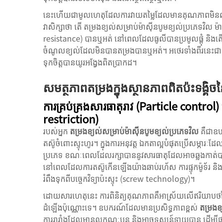
នេះហើយជាមូលហេតុដែលការវាយតម្លៃដែលមានគុណភាពមិនឈប់ត្រ
វាសិក្សាថា តើ
តម្រងខ្យល់សម្រាប់ម៉ាស៊ីនបូមខ្យល់ប្រភេទវិល
ម៉
resistance) បានឬអត់ នៅពេលដែលធូលីបានប្រមូលផ្តុំ និងតើភាពត
ចំណូលខ្យល់ដែលមិនបានតម្រងបានឬអត់។ អថេរទាំងពីរន
ទុកចិត្តបានយូរអង្វែងពិតប្រាកដ។
សមត្ថភាពតម្រងក្នុងស្ថានភាពពិតប៉ះទង្គិចនៃ
ការគ្រប់គ្រងសារធាតុរាវ (Particle control) 
restriction)
របស់អ្នក
តម្រងខ្យល់សម្រាប់ម៉ាស៊ីនបូមខ្យល់ប្រភេទវិល
គឺជាឧប
តស៊ូចំពោះស្ទុះហូរ។ ក្នុងការអនុវត្ត ឯកតាល្អបំផុតប្រើសម្ភ
ប្រភេទ ខណៈពេលដែលរក្សាបាននូវសារធាតុដែលអាចឆ្លងកាត់បានគ
នៅពេលដែលការតស៊ូកើនឡើងយ៉ាងឆាប់រហ័ស ការផ្ទុកម៉ូទ័រ និ
រំពឹងទុកពីបច្ចេកវិទ្យាប៉ះស្ទុះ (screw technology)។
ដោយសារហេតុនេះ ការពិនិត្យគុណភាពគឺអាស្រ័យលើឥរិយាបថនៃកា
ដំឡើងប៉ុណ្ណោះទេ។ ឧបករណ៍ដែលមានប្រសិទ្ធភាពខ្ពស់
តម្រងខ
ការរារាំងដែលមានលក្ខណៈបន្ត និងអាចទស្សន៍ទាយបាន ដើម្បីផ