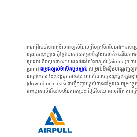
ការជ្រើសរើសធាតុចំហោះខ្យល់ដែលត្រឹមត្រូវមិនមែនជាការសម្រេចច
ខ្យល់បណ្តេញទេ ប៉ុន្តែវាជាការសម្រេចចិត្តដែលទាក់ទងនឹងភាព
ប្រេងរាវ និងសុខភាពរយៈពេលវែងនៃផ្នែកខ្យល់ (airend)។ ការពិ
ប្រាកដ
តម្រងខ្យល់ម៉ាស៊ីនបូមខ្យល់
សម្រាប់ម៉ាស៊ីនបណ្តេញខ្យ
ឧស្សាហកម្ម ដែលវដ្តផ្ទុកមានរយៈពេលវែង លក្ខខណ្ឌធូលក្នុងខ្យ
(downtime costs) ជាញឹកញាប់ខ្ពស់ជាងតម្លៃរបស់តម្រងខ្
នេះផ្តោតលើឥរិយាបថនៃការតម្រង ថ្លៃដើមរយៈពេលជីវិត ភាពត្រឹមត