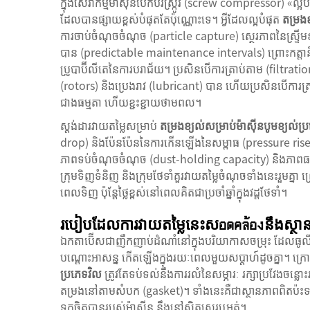
ក្នុងសេវាកម្មម៉ាស៊ីនបើកបរស្ក្រូវ (screw compressor) «ល
ដែលបានផ្សាយខ្ពស់បំផុតតែប៉ុណ្ណោះទេ។ អ្វីដែលល្អបំផុត
តម្រងខ
ការចាប់ចំណុចចំណុច (particle capture) ស្ថេរភាពនៃស្ទ្រ
បាន (predictable maintenance intervals) ព្រោះកត្តានី
ប្រូបាប៊ីលីតេនៃការបរាជ័យ។ ប្រសិនបើការត្រាប់តាម (filtra
(rotors) និងប្រេងរាវ (lubricant) បាន ហើយប្រសិនបើការត្រា
ជាងធម្មតា ហើយខ្ជះខ្ជាយថាមពល។
ស្តង់ដារវាយតម្លៃសម្រាប់
តម្រងខ្យល់សម្រាប់ម៉ាស៊ីនបូមខ្យល់ប
drop) និងប៉ែនប៉ែននៃការកើនឡើងនៃសម្ពាធ (pressure rise
ភាពទប់ចំណុចចំណុច (dust-holding capacity) និងភាពធន់
ក្រុមទិញទំនិញ និងក្រុមថែទាំគួរវាយតម្លៃចំណុចទាំងនេះរួ
ពេលទិញ ប៉ុន្តែថ្លៃខ្ពស់នៅពេលគិតជាប្រចាំឆ្នាំក្នុងវដ្តថែទាំ។
របៀបដែលការវាយតម្លៃនេះសอดคล้องនឹងស្ថានភាព
ឯកតាប៊ើសជាញឹកញាប់ដំណាំនៅក្នុងបរិយាកាសចម្រុះ ដែលធូលីដែ
បណ្តោះអាសន្ន កើតឡើងក្នុងរយៈពេលមួយសប្តាហ៍ដូចគ្នា។ ក្រ
ប្រភេទវិល
ត្រូវតែទប់ទល់នឹងការរលំនៃសម្ភារៈ រក្សាប្រវែងច
តម្រងនៅតាមសំបក (gasket)។ ទាំងនេះគឺជាស្ថានភាពពិតប៉
ទុកចិត្តបានរបស់ម៉ាស៊ីន នឹងនៅស្ថិតស្ថេរឬអត់។