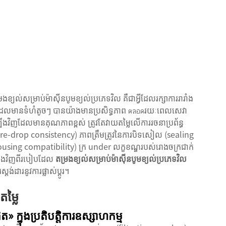
រងខ្យល់សម្រាប់ម៉ាស៊ីនបូមខ្យល់ប្រភេទវិល
គឺជាអ្វីដែលរក្សាការរារាំង
ែលមានទំហំតូចៗ បានយ៉ាងមានប្រសិទ្ធភាព ตลอดរយៈពេលសេវា
យឡើងវិញដែលមានគុណភាពខ្ពស់ ត្រូវតែវាយតម្លៃលើការរចនាប្រព័ន្ធ
sure-drop consistency) ភាពត្រឹមត្រូវនៃការបិទសៀល (sealing
(housing compatibility) ក្រ under លក្ខខណ្ឌរបស់រោងចក្រជាក់
យឡើងវិញពីរបៀបដែល
តម្រងខ្យល់សម្រាប់ម៉ាស៊ីនបូមខ្យល់ប្រភេទវិល
ង់ដារនូវការផ្លាស់ប្តូរ។
ម្លៃ
» ក្នុងប្រតិបត្តិការឧស្សាហកម្ម