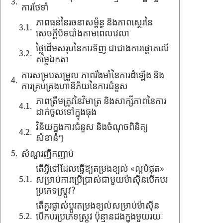
ការថែទាំ
ភាពធន់នៃរចនាសម្ព័ន្ធ និងភាពស្ថេរនៃ
សេចក្តីបិទបាំងតាមពេលវេលា
ថ្លៃដើមសរុបនៃការទិញ ជាជាងការផ្តោតលើ
តម្លៃឯកតា
ការសម្របសម្រួល ភាពរឹងមាំនៃការដំឡើង និង
ការគ្រប់គ្រងហានិភ័យនៃការជំនួស
ភាពត្រឹមត្រូវនៃវិមាត្រ និងសាក្សីភាពនៃការ
ដាក់ចូលទៅក្នុងធុង
វិន័យក្នុងការជំនួស និងចំណុចពិនិត្យ
សំខាន់ៗ
សំណួរញឹកញាប់
តើអ្វីទៅដែលធ្វើឱ្យតម្រងខ្យល់ «ល្អបំផុត»
សម្រាប់ការប្រើប្រាស់ជាមួយម៉ាស៊ីនបើកបរ
ប្រភេទស្ក្រូវ?
តើគួរផ្លាស់ប្តូរតម្រងខ្យល់សម្រាប់ម៉ាស៊ីន
បើកបរប្រភេទស្ក្រូវ ប៉ុន្មានដងក្នុងមួយរយៈ