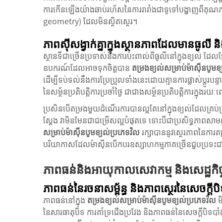
ការកើនឡើងយ៉ាងឆាប់រហ័សនៃការរារាំងជាទូទៅបង្ហាញពីគុណភាព
geometry) ដែលមិនស្ថិតស្ថេរ។
ភាពស៊ីសង្វាក់គ្នាក្នុងស្ថានភាពដែលមានធូលី ន
ស្ថានទីជាច្រើនប្រទាស់នឹងការប៉ះពាល់ពីធូលីនៅក្នុងខ្យល់ ដ
ឧបករណ៍ដែលអាចទុកចិត្តបាន
តម្រងខ្យល់សម្រាប់ម៉ាស៊ីនបូមខ
ដើម្បីទប់ទល់នឹងការប្រែប្រួលទាំងនេះដោយគ្មានការផ្លាស់ប្តូរបន្
នៃសម្ថ័នប្រតិបត្តិការប្រចាំថ្ងៃ ជាជាងសម្ថ័នប្រតិបត្តិការក្នុង
ប្រសិនបើតម្រងមួយដំណើរការបានល្អតែនៅក្នុងខ្យល់ដែលគ្រប់គ្រ
ស្តែង វាមិនមែនជាជម្រើសល្អបំផុតទេ ទោះបីជាប្រសិទ្ធភាព
សម្រាប់ម៉ាស៊ីនបូមខ្យល់ប្រភេទវិល
រក្សាបាននូវស្ថេរភាពនៃកា
បរិយាកាសដែលម៉ាស៊ីនបើកបរឧស្សាហកម្មភាគច្រើនជួបប្រទះជា
ភាពធន់និងអាយុកាលសេវាកម្ម និងសេដ្ឋកិច្
ភាពធន់នៃរចនាសម្ព័ន្ធ និងភាពស្ថេរនៃសេចក្ត
ភាពធន់នៅក្នុង
តម្រងខ្យល់សម្រាប់ម៉ាស៊ីនបូមខ្យល់ប្រភេទវិល
ម
នៃសារធាតុបិទ ការគាំទ្រជើងប្រវែង និងភាពធន់នៃសេចក្តីបិទបា