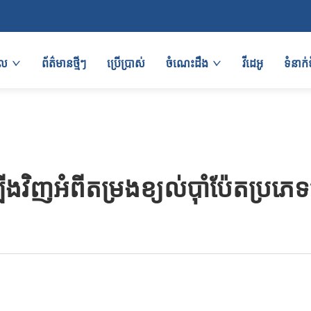
ផល
ព័ត៌មានថ្មីៗ
ប្រើប្រាស់
ចំណេះដឹង
វីដេអូ
ទំនាក
ងវិញអំពីតម្រងខ្យល់ប៉ាំប៉ែតប្រភេទស្