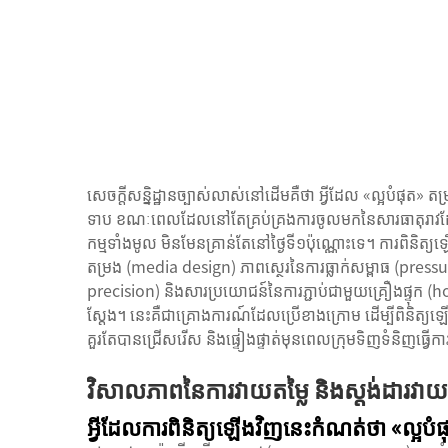
សេចក្តីសន្និដ្ឋានច្បាស់លាស់នៅដើមគឺថា អ្វីដែល «ល្អបំផុត»
តម្
ទាប ខណៈពេលដែលនៅតែគ្រប់គ្រងការចូលមកនៃសារធាតុរាវដ
កម្មទាំងមូល មិនមែនគ្រាន់តែនៅថ្ងៃទី១ប៉ុណ្ណោះទេ។ ការពិនិត្
តម្រង (media design) ភាពស្ថេរនៃការធ្លាក់សម្ពាធ (pres
precision) និងសារប្រយោជន៍នៃការភ្ជាប់ជាមួយគ្រឿងផ្ទុក 
ស្តែង។ នេះគឺជាគ្រោងការណ៍ដែលប្រើខាងក្រោម ដើម្បីពិនិត្
គួរតែបានជ្រើសរើស និងផ្ទៀងផ្ទាត់មុនពេលក្រុមទិញទំនិញធ្វើការស្ត
វិសាលភាពនៃការវាយតម្លៃ និងស្តង់ដារវាយត
អ្វីដែលការពិនិត្យឡើងវិញនេះកំណត់ថា «ល្អបំផុត