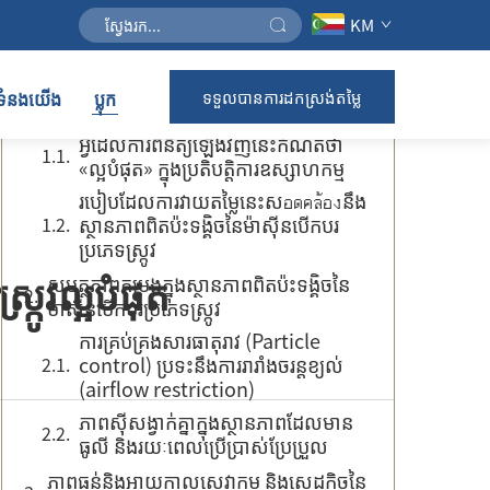
KM
ទំព័រ ដើម
់ទំនងយើង
ប្លុក
ទទួលបានការដកស្រង់តម្លៃ
វិសាលភាពនៃការវាយតម្លៃ និងស្តង់ដារវាយតម្លៃ
អ្វីដែលការពិនិត្យឡើងវិញនេះកំណត់ថា
«ល្អបំផុត» ក្នុងប្រតិបត្តិការឧស្សាហកម្ម
របៀបដែលការវាយតម្លៃនេះសอดคล้องនឹង
ស្ថានភាពពិតប៉ះទង្គិចនៃម៉ាស៊ីនបើកបរ
ប្រភេទស្ក្រូវ
ក្រូវល្អបំផុត
សមត្ថភាពតម្រងក្នុងស្ថានភាពពិតប៉ះទង្គិចនៃ
ម៉ាស៊ីនបើកបរប្រភេទស្ក្រូវ
ការគ្រប់គ្រងសារធាតុរាវ (Particle
control) ប្រទះនឹងការរារាំងចរន្តខ្យល់
(airflow restriction)
ភាពស៊ីសង្វាក់គ្នាក្នុងស្ថានភាពដែលមាន
ធូលី និងរយៈពេលប្រើប្រាស់ប្រែប្រួល
ភាពធន់និងអាយុកាលសេវាកម្ម និងសេដ្ឋកិច្ចនៃ