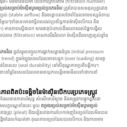
្អបំផុត» មិនមានន័យថា លេខការត្រាប់តាម (filtration number)
្យល់សម្រាប់ម៉ាស៊ីនបូមខ្យល់ប្រភេទវិល
ត្រូវតែបានសមតុល្យគ្នារវាង
ីមខ្យល់ (stable airflow) និងចន្លោះពេលថែទាំដែលអាចទស្សន៍ទាយ
មួយៗទាំងនេះមានឥទ្ធិពលដល់ប្រសិទ្ធភាពម៉ាស៊ីនបើកបរ និង
tion) មានភាពស្តើងពេក សារធាតុប៉ះពាល់នឹងឈានដល់ផ្នែកបង្វិល
ប់តាម (filtration) មានភាពរឹងរឺតពេក ម៉ាស៊ីននឹងទាញខ្យល់ខ្លាំង
្រភេទវិល
គួរតែរួមបញ្ចូលការធ្លាក់សម្ពាធដំបូង (initial pressure
 trend) ក្នុងអំឡុងពេលដែលមានបន្ទុក (over loading) សមត្ថ
នៃសេល (seal durability) នៅសីតុណ្ហភាពប្រតិបត្តិការ។
មគ្នា ព្រោះតម្លៃនៃសេលដែលមានអាយុកាលខ្លីអាចមើលទៅថោកនៅ
ពិតប៉ះទង្គិចនៃម៉ាស៊ីនបើកបរប្រភេទស្ក្រូវ
លមានភាពបរិសុទ្ធ សំណើមបរិស្ថាន និងតម្រូវការផ្ទុកខ្ពស់ជា
ោមលក្ខខណ្ឌទាំងនេះ មួយ
តម្រងខ្យល់សម្រាប់ម៉ាស៊ីនបូមខ្យល់
ន្លោះរវាងជ្រុះ (pleat) និងជៀសវាងការរហែកចេញនៃខ្យល់ដែលមិនបាន
ះទង្គិចដែលកំណត់ថា គុណភាពខ្យល់ដែលបានបើកបរ និងភាពអាច