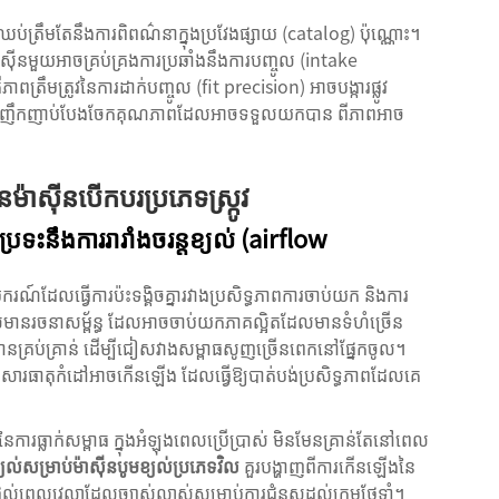
ឹមតែនឹងការពិពណ៌នាក្នុងប្រវែងផ្សាយ (catalog) ប៉ុណ្ណោះ។
ាស៊ីនមួយអាចគ្រប់គ្រងការប្រឆាំងនឹងការបញ្ចូល (intake
្រឹមត្រូវនៃការដាក់បញ្ចូល (fit precision) អាចបង្ការផ្លូវ
េះជាញឹកញាប់បែងចែកគុណភាពដែលអាចទទួលយកបាន ពីភាពអាច
ម៉ាស៊ីនបើកបរប្រភេទស្ក្រូវ
ប្រទះនឹងការរារាំងចរន្តខ្យល់ (airflow
ករណ៍ដែលធ្វើការប៉ះទង្គិចគ្នារវាងប្រសិទ្ធភាពការចាប់យក និងការ
ារៈដែលមានរចនាសម្ព័ន្ធ ដែលអាចចាប់យកភាគល្អិតដែលមានទំហំច្រើន
្រប់គ្រាន់ ដើម្បីជៀសវាងសម្ពាធ​សូញ​ច្រើនពេកនៅផ្នែកចូល។
ងសារធាតុកំដៅអាចកើនឡើង ដែលធ្វើឱ្យបាត់បង់ប្រសិទ្ធភាពដែលគេ
រធ្លាក់សម្ពាធ ក្នុងអំឡុងពេលប្រើប្រាស់ មិនមែនគ្រាន់តែនៅពេល
្យល់សម្រាប់ម៉ាស៊ីនបូមខ្យល់ប្រភេទវិល
គួរបង្ហាញពីការកើនឡើងនៃ
្តល់ពេលវេលាដែលច្បាស់លាស់សម្រាប់ការជំនួសដល់ក្រុមថែទាំ។